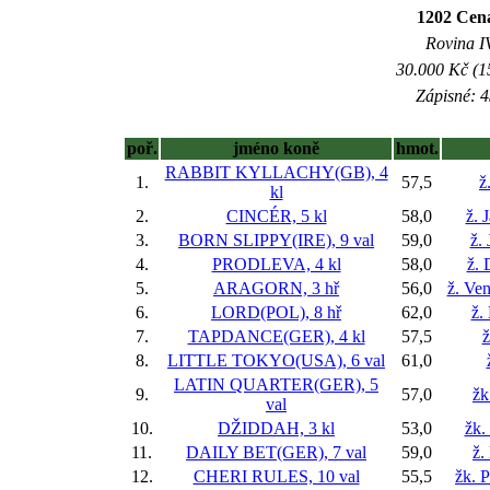
1202 Cen
Rovina IV
30.000 Kč (1
Zápisné: 4
poř.
jméno koně
hmot.
RABBIT KYLLACHY(GB), 4
1.
57,5
ž
kl
2.
CINCÉR, 5 kl
58,0
ž. 
3.
BORN SLIPPY(IRE), 9 val
59,0
ž.
4.
PRODLEVA, 4 kl
58,0
ž. 
5.
ARAGORN, 3 hř
56,0
ž. Ve
6.
LORD(POL), 8 hř
62,0
ž.
7.
TAPDANCE(GER), 4 kl
57,5
ž
8.
LITTLE TOKYO(USA), 6 val
61,0
LATIN QUARTER(GER), 5
9.
57,0
žk
val
10.
DŽIDDAH, 3 kl
53,0
žk.
11.
DAILY BET(GER), 7 val
59,0
ž.
12.
CHERI RULES, 10 val
55,5
žk. P