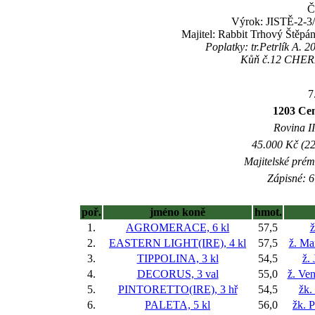
Č
Výrok: JISTĚ-2-3/4
Majitel: Rabbit Trhový Štěpán
Poplatky: tr.Petrlík A.
Kůň č.12 CHERI 
7
1203 Cen
Rovina II
45.000 Kč (22
Majitelské prém
Zápisné: 6
poř.
jméno koně
hmot.
1.
AGROMERACE, 6 kl
57,5
ž
2.
EASTERN LIGHT(IRE), 4 kl
57,5
ž. Ma
3.
TIPPOLINA, 3 kl
54,5
ž.
4.
DECORUS, 3 val
55,0
ž. Ve
5.
PINTORETTO(IRE), 3 hř
54,5
žk.
6.
PALETA, 5 kl
56,0
žk. P