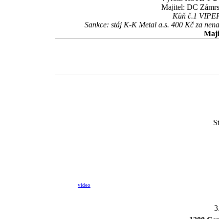
Majitel: DC Zámrs
Kůň č.1 VIPERA
Sankce: stáj K-K Metal a.s. 400 Kč za n
Maji
S
video
3