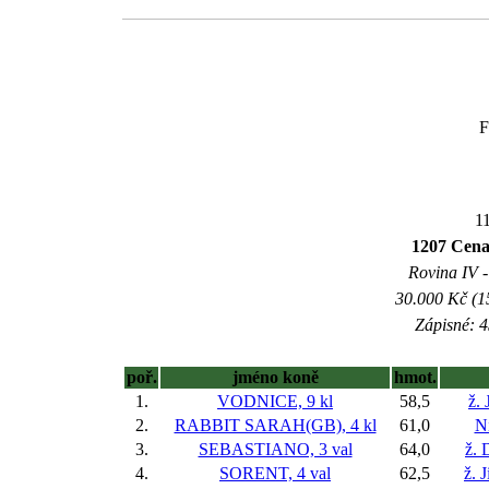
F
11
1207 Cena
Rovina IV -
30.000 Kč (1
Zápisné: 4
poř.
jméno koně
hmot.
1.
VODNICE, 9 kl
58,5
ž. 
2.
RABBIT SARAH(GB), 4 kl
61,0
Ni
3.
SEBASTIANO, 3 val
64,0
ž. 
4.
SORENT, 4 val
62,5
ž. 