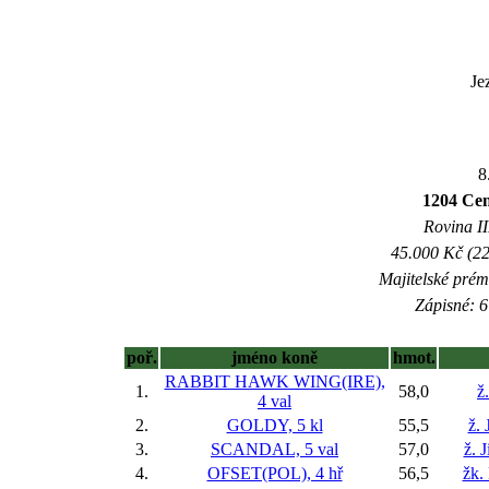
Je
8
1204 Cen
Rovina II
45.000 Kč (22
Majitelské prém
Zápisné: 6
poř.
jméno koně
hmot.
RABBIT HAWK WING(IRE),
1.
58,0
ž
4 val
2.
GOLDY, 5 kl
55,5
ž. 
3.
SCANDAL, 5 val
57,0
ž. 
4.
OFSET(POL), 4 hř
56,5
žk.