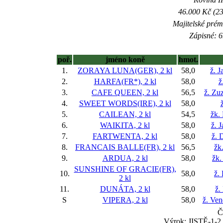
46.000 Kč (23
Majitelské prém
Zápisné: 6
poř.
jméno koně
hmot.
1.
ZORAYA LUNA(GER), 2 kl
58,0
ž. J
2.
HARFA(FR*), 2 kl
58,0
ž
3.
CAFE QUEEN, 2 kl
56,5
ž. Zu
4.
SWEET WORDS(IRE), 2 kl
58,0
5.
CAILEAN, 2 kl
54,5
žk.
6.
WAIKITA, 2 kl
58,0
ž. 
7.
FARTWENTA, 2 kl
58,0
ž. 
8.
FRANCAIS BALLE(FR), 2 kl
56,5
žk
9.
ARDUA, 2 kl
58,0
žk.
SUNSHINE OF GRACIE(FR),
10.
58,0
ž.
2 kl
11.
DUNÁTA, 2 kl
58,0
ž.
S
VIPERA, 2 kl
58,0
ž. Ve
Č
Výrok: JISTĚ-1-2 1