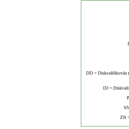
DD = Diskvalifikován (n
DJ = Diskvalif
P
SN
ZN =