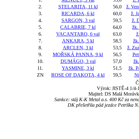
2.
STELARITA, 11 kl
56,0
ž. Ve
3.
RICARDA, 6 kl
60,0
ž. J
4.
SARGON, 3 val
59,5
ž. 
5.
CALABRIE, 7 kl
64,0
žk.
6.
VACANTARO, 6 val
63,0
ž
7.
ANKARA, 5 kl
58,5
žk
8.
ARCLEN, 3 kl
53,5
ž. Zu
9.
MOŘSKÁ PANNA, 9 kl
56,5
Pet
10.
DUMÁGO, 3 val
57,0
žk
11.
YASMINE, 3 kl
51,5
žk. P
ZN
ROSE OF DAKOTA, 4 kl
59,5
Ni
Č
Výrok: JISTĚ-4 1/4-1
Majitel: DS Malá Morávka
Sankce: stáj K-K Metal a.s. 400 Kč za n
DK přešetřila pád jezdce Petrlíka N