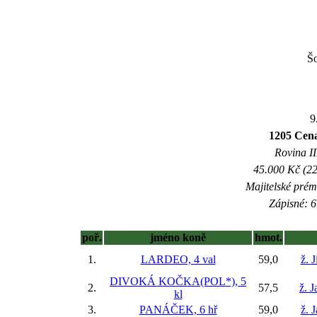
Š
9
1205 Cena
Rovina II
45.000 Kč (22
Majitelské prém
Zápisné: 6
poř.
jméno koně
hmot.
1.
LARDEO, 4 val
59,0
ž. 
DIVOKÁ KOČKA(POL*), 5
2.
57,5
ž. 
kl
3.
PANÁČEK, 6 hř
59,0
ž. 