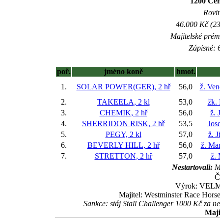
1200 Cen
Rovin
46.000 Kč (23
Majitelské prém
Zápisné: 6
poř.
jméno koně
hmot.
1.
SOLAR POWER(GER), 2 hř
56,0
ž. Ve
2.
TAKEELA, 2 kl
53,0
žk.
3.
CHEMIK, 2 hř
56,0
ž. 
4.
SHERRIDON RISK, 2 hř
53,5
Jos
5.
PEGY, 2 kl
57,0
ž. 
6.
BEVERLY HILL, 2 hř
56,0
ž. Ma
7.
STRETTON, 2 hř
57,0
ž. 
Nestartovali:
M
Č
Výrok: VELMI
Majitel: Westminster Race Horse
Sankce: stáj Stall Challenger 1000 Kč za
Maji