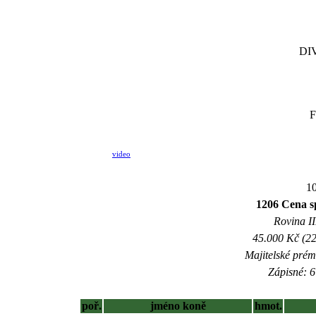
DI
F
video
10
1206 Cena sp
Rovina II
45.000 Kč (22
Majitelské prém
Zápisné: 6
poř.
jméno koně
hmot.