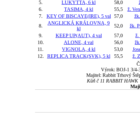
5.
LUKYTTA, 6 kl
58,0
6.
TASIMA, 4 kl
55,5
ž. Ve
7.
KEY OF BISCAYE(IRE), 5 val
57,0
žk
ANGLICKÁ KRÁLOVNA, 9
8.
52,0
žk. P
kl
9.
KEEP UP(AUT), 4 val
57,0
ž.
10.
ALONE, 4 val
56,0
žk
11.
VIGNOLA, 4 kl
53,0
Jos
12.
REPLICA TRACK(SVK), 5 kl
55,5
ž. 
Č
Výrok: BOJ-1 3/4-3 
Majitel: Rabbit Trhový Ště
Kůň č 11 RABBIT HAWK WI
Maji