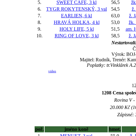
5.
SWEET CAFE, 3 kl
56,5
žk
6.
TYGR ROKYTENSKÝ, 3 val
54,5
ž.
7.
EARLIEN, 6 kl
63,0
ž. 
8.
HRAVÁ HOLKA, 4 kl
53,0
žk.
9.
HOLY LIFE, 5 kl
51,5
am. 
10.
RING OF LOVE, 3 kl
58,5
ž. 
Nestartovali
Č
Výrok: BOJ-1
Majitel: Rudník, Trenér: Ka
Poplatky: tr.Vinklárek A
video
12
1208 Cena spol
Rovina V - 
20.000 Kč (1
Zápisné: 
poř.
jméno koně
hmot.
1.
MENUET, 3 val
55,0
ž. 