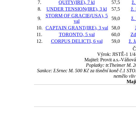
7.
QUITY(IRE), 7 kl
57,5
ž.
8.
UNDER TENSION(IRE), 3 kl
57,5
ž.
STORM OF GRACIE(USA), 5
9.
59,0
ž.
val
10.
CAPTAIN GRANT(IRE), 3 val
58,0
11.
TORONTO, 5 val
60,0
Zd
12.
CORPUS DELICTI, 6 val
59,0
ž. 
Č
Výrok: JISTĚ-1 1/4-
Majitel: Provit a.s.-Váňov
Poplatky: tr.Theimer M. 
Sankce: ž.Srnec M. 500 Kč za tísnění koně č.1
nemělo vliv
Maji