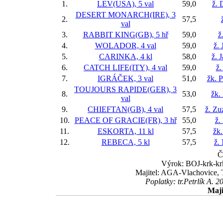
1.
LEV(USA), 5 val
59,0
ž. 
DESERT MONARCH(IRE), 3
2.
57,5
val
3.
RABBIT KING(GB), 5 hř
59,0
ž
4.
WOLADOR, 4 val
59,0
ž. 
5.
CARINKA, 4 kl
58,0
ž. 
6.
CATCH LIFE(ITY), 4 val
59,0
ž.
7.
IGRÁČEK, 3 val
51,0
žk. P
TOUJOURS RAPIDE(GER), 3
8.
53,0
žk.
val
9.
CHIEFTAN(GB), 4 val
57,5
ž. Zu
10.
PEACE OF GRACIE(FR), 3 hř
55,0
ž.
11.
ESKORTA, 11 kl
57,5
žk.
12.
REBECA, 5 kl
57,5
ž.
Č
Výrok: BOJ-krk-krk
Majitel: AGA-Vlachovice, T
Poplatky: tr.Petrlík A.
Maji