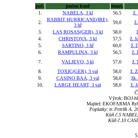
poř.
jméno koně
hmot.
1.
NABELA, 3 kl
56,5
ž.
RABBIT HURRICANE(IRE),
2.
59,0
ž
3 hř
3.
LAS ROSAS(GER), 3 kl
58,0
4.
CHRISTOVA, 3 kl
57,5
ž. J
5.
SARTINO, 3 hř
60,0
ž. 
6.
RAMPULINA, 3 kl
56,5
ž. 
7.
VALJEVO, 3 kl
57,0
ž. 
8.
TOXIC(GER), 3 val
58,0
ž. 
9.
CASINO BAA, 3 val
58,0
žk.
10.
LARGE HEART, 3 val
58,0
ž. 
Č
Výrok: BOJ-hla
Majitel: EKOFARMA Rybár
Poplatky: tr. Petrlík A.
Kůň č.5 NABELA 
Kůň č.10 CASIN
5