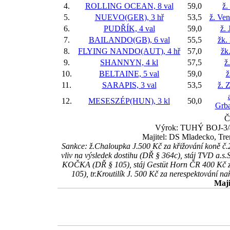
4.
ROLLING OCEAN, 8 val
59,0
ž.
5.
NUEVO(GER), 3 hř
53,5
ž. Ve
6.
PUDŘÍK, 4 val
59,0
ž. 
7.
BAILANDO(GB), 6 val
55,5
žk.
8.
FLYING NANDO(AUT), 4 hř
57,0
žk
9.
SHANNYN, 4 kl
57,5
ž
10.
BELTAINE, 5 val
59,0
ž
11.
SARAPIS, 3 val
53,5
ž. 
12.
MESESZÉP(HUN), 3 kl
50,0
Grba
Č
Výrok: TUHÝ BOJ-3/4-2
Majitel: DS Mladecko, Tre
Sankce: ž.Chaloupka J.500 Kč za křižování koně
vliv na výsledek dostihu (DŘ § 364c), stáj TVD a.
KOČKA (DŘ § 105), stáj Gestüt Horn ČR 400 Kč 
105), tr.Kroutilík J. 500 Kč za nerespektování 
Maji