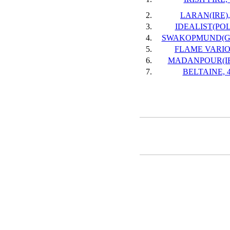
2.
LARAN(IRE), 
3.
IDEALIST(POL)
4.
SWAKOPMUND(GER
5.
FLAME VARIO, 
6.
MADANPOUR(IRE
7.
BELTAINE, 4