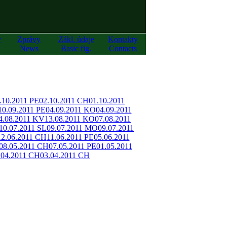
y
Zprávy
Zákl. údaje
Kontakty
News
Basic fig.
Contacts
.10.2011 PE
02.10.2011 CH
01.10.2011
10.09.2011 PE
04.09.2011 KO
04.09.2011
4.08.2011 KV
13.08.2011 KO
07.08.2011
10.07.2011 SL
09.07.2011 MO
09.07.2011
12.06.2011 CH
11.06.2011 PE
05.06.2011
08.05.2011 CH
07.05.2011 PE
01.05.2011
.04.2011 CH
03.04.2011 CH