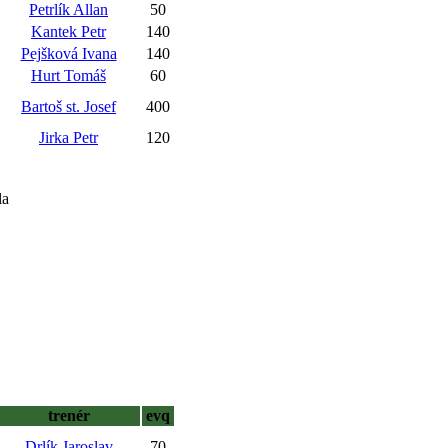
Petrlík Allan
50
Kantek Petr
140
Pejšková Ivana
140
Hurt Tomáš
60
Bartoš st. Josef
400
Jirka Petr
120
la
trenér
evq
Drlík Jaroslav
70