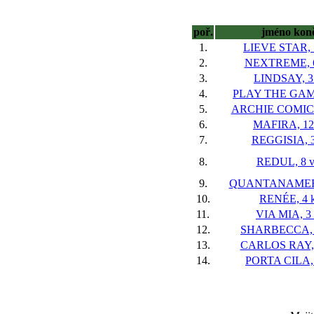
poř.
jméno kon
1.
LIEVE STAR, 5
2.
NEXTREME, 6
3.
LINDSAY, 3 
4.
PLAY THE GAME
5.
ARCHIE COMICS,
6.
MAFIRA, 12
7.
REGGISIA, 3
8.
REDUL, 8 v
9.
QUANTANAMERA
10.
RENÉE, 4 k
11.
VIA MIA, 3 
12.
SHARBECCA, 1
13.
CARLOS RAY, 
14.
PORTA CILA, 