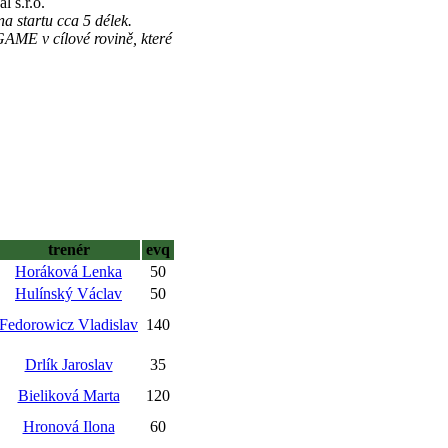
 s.r.o.
 startu cca 5 délek.
ME v cílové rovině, které
trenér
evq
Horáková Lenka
50
Hulínský Václav
50
Fedorowicz Vladislav
140
Drlík Jaroslav
35
Bieliková Marta
120
Hronová Ilona
60