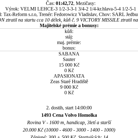
Čas:
01:42,72
, Mezičasy:
Výrok: VELMI LEHCE-3 1/2-3-3-1 3/4-2 1/4-kr.hlava-5-4 1/2-5-1
l: Tax-Reform s.r.o, Trenér: Fedorowicz Vladislav, Chov: SARL Jedbu
ztratil na startu cca 10 délek, kůň č. 9 VICTORY MISSILE ztratil na 
Majitelské prémie a bonusy:
kůň:
stáj:
maj. prémie:
bonus:
SABANA
Sauter
15 000 Kč
0 Kč
APASIONATA
Zeas Staré Hradiště
9 000 Kč
0 Kč
2. dostih, start 14:00:00
1493 Cena Volvo Homolka
Rovina V - 1600 m, handicap, 3letí a starší
20.000 Kč (10000 - 4600 - 3000 - 1400 - 1000)
Zápisné: 300 + 500 Kč, Startujících: 14