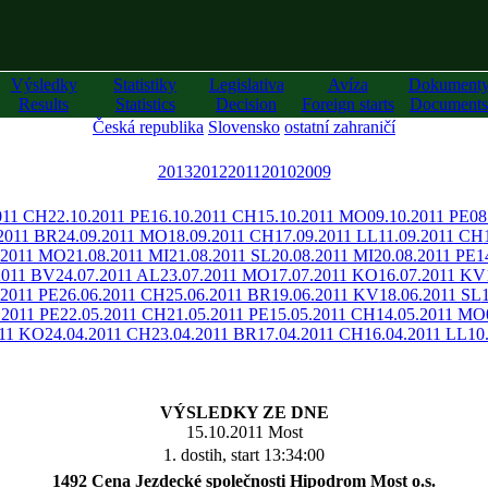
Výsledky
Statistiky
Legislativa
Avíza
Dokument
Results
Statistics
Decision
Foreign starts
Documents
Česká republika
Slovensko
ostatní zahraničí
2013
2012
2011
2010
2009
011 CH
22.10.2011 PE
16.10.2011 CH
15.10.2011 MO
09.10.2011 PE
08
.2011 BR
24.09.2011 MO
18.09.2011 CH
17.09.2011 LL
11.09.2011 CH
.2011 MO
21.08.2011 MI
21.08.2011 SL
20.08.2011 MI
20.08.2011 PE
1
2011 BV
24.07.2011 AL
23.07.2011 MO
17.07.2011 KO
16.07.2011 KV
.2011 PE
26.06.2011 CH
25.06.2011 BR
19.06.2011 KV
18.06.2011 SL
.2011 PE
22.05.2011 CH
21.05.2011 PE
15.05.2011 CH
14.05.2011 MO
011 KO
24.04.2011 CH
23.04.2011 BR
17.04.2011 CH
16.04.2011 LL
10
VÝSLEDKY ZE DNE
15.10.2011 Most
1. dostih, start 13:34:00
1492 Cena Jezdecké společnosti Hipodrom Most o.s.