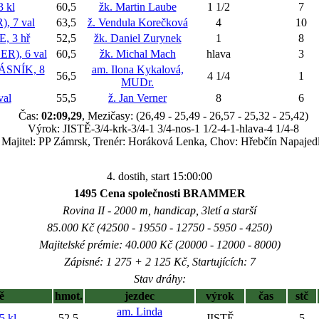
 kl
60,5
žk. Martin Laube
1 1/2
7
 7 val
63,5
ž. Vendula Korečková
4
10
, 3 hř
52,5
žk. Daniel Zurynek
1
8
), 6 val
60,5
žk. Michal Mach
hlava
3
SNÍK, 8
am. Ilona Kykalová,
56,5
4 1/4
1
MUDr.
al
55,5
ž. Jan Verner
8
6
Čas:
02:09,29
, Mezičasy: (26,49 - 25,49 - 26,57 - 25,32 - 25,42)
Výrok: JISTĚ-3/4-krk-3/4-1 3/4-nos-1 1/2-4-1-hlava-4 1/4-8
Majitel: PP Zámrsk, Trenér: Horáková Lenka, Chov: Hřebčín Napajed
4. dostih, start 15:00:00
1495 Cena společnosti BRAMMER
Rovina II - 2000 m, handicap, 3letí a starší
85.000 Kč (42500 - 19550 - 12750 - 5950 - 4250)
Majitelské prémie: 40.000 Kč (20000 - 12000 - 8000)
Zápisné: 1 275 + 2 125 Kč, Startujících: 7
Stav dráhy:
ě
hmot.
jezdec
výrok
čas
stč
am. Linda
5 kl
52,5
JISTĚ
5