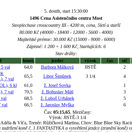
5. dostih, start 15:30:00
1496 Cena Asistenčního centra Most
Steeplechase crosscountry III - 4200 m, cena, 5letí a starší
80.000 Kč (40000 - 18400 - 12000 - 5600 - 4000)
Majitelské prémie: 30.000 Kč (15000 - 9000 - 6000)
Zápisné: 1 200 + 1 600 Kč, Startujících: 6
Stav dráhy:
ě
hmot.
jezdec
výrok
čas
stč
 val
64,0
Barbora Málková
JISTĚ
2
CK
65,5
Libor Šimůnek
3 1/4
4
 7 val
), 6 kl
61,0
ž. Josef Sovka
1
 7 val
70,5
ž. Bohuslav Mátl
3
val
68,5
ž. Luboš Urbánek
5
 val
66,5
ž. Jaroslav Myška
6
Čas:
05:15,65
, Mezičasy:
Výrok: JISTĚ-3 1/4
: Adéla & Víťa, Trenér: Růžičková Martina, Chov: Blue Blue Sky Raci
a zadržení koně č. 1 FANTASTYKA a vysvětlení jezdce (zranění koně) v