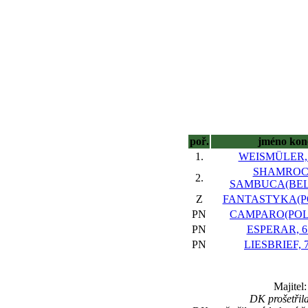
poř.
jméno kon
1.
WEISMÜLER, 5
SHAMRO
2.
SAMBUCA(BEL),
Z
FANTASTYKA(POL
PN
CAMPARO(POL),
PN
ESPERAR, 6 
PN
LIESBRIEF, 7
Majitel
DK prošetřil