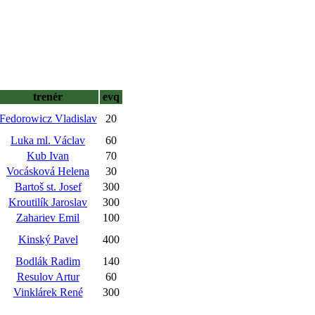
trenér
evq
Fedorowicz Vladislav
20
Luka ml. Václav
60
Kub Ivan
70
Vocásková Helena
30
Bartoš st. Josef
300
Kroutilík Jaroslav
300
Zahariev Emil
100
Kinský Pavel
400
Bodlák Radim
140
Resulov Artur
60
Vinklárek René
300