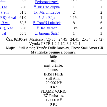
Fedorowiczová
3 hř
58,0
ž. Jiří Chaloupka
1
7
, 9 hř
51,5
žk. Martin Laube
2
2
), 6 val
61,0
ž. Jan Rája
1 1/4
1
3 val
58,5
ž. Tomáš Lukášek
8
6
), 5 hř
55,0
ž. Jan Verner
1 3/4
4
 val
55,5
ž. Jaromír Šafář
1
3
Čas:
02:05,97
, Mezičasy: (26,35 - 24,45 - 24,41 - 25,34 - 25,42)
Výrok: JISTĚ-1-2-1 1/4-8-1 3/4-1
Majitel: Stall Amor, Trenér: Drlík Jaroslav, Chov: Stall Amor ČR
Majitelské prémie a bonusy:
kůň:
stáj:
maj. prémie:
bonus:
IRISH FIRE
Stall Amor
20 000 Kč
0 Kč
FLAME VARIO
EŽ Praha a.s.
12 000 Kč
0 Kč