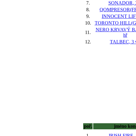
7.
SONADOR, 3
8.
QOMPRESOR(FR),
9.
INNOCENT LIFE
10.
TORONTO HILL(GER
NERO KRVAVÝ BÁ
11.
hř
12.
TALBEC, 3 v
poř.
jméno kon
1.
IRISH FIRE, 