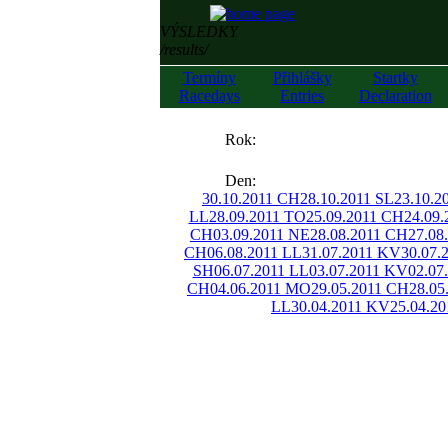
VÝSLEDKY
/results/
Termíny
Přihlášky
Startky
Racedays
Entries
Declaration
««
Rok:
»»
Den:
30.10.2011 CH
28.10.2011 SL
23.10.2
LL
28.09.2011 TO
25.09.2011 CH
24.09
CH
03.09.2011 NE
28.08.2011 CH
27.08
CH
06.08.2011 LL
31.07.2011 KV
30.07.
SH
06.07.2011 LL
03.07.2011 KV
02.07
CH
04.06.2011 MO
29.05.2011 CH
28.05
LL
30.04.2011 KV
25.04.2