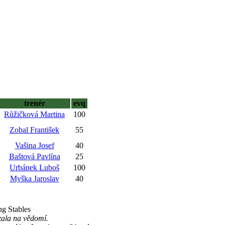
trenér
evq
Růžičková Martina
100
Zobal František
55
Vašina Josef
40
Baštová Pavlína
25
Urbánek Luboš
100
Myška Jaroslav
40
ng Stables
zala na vědomí.