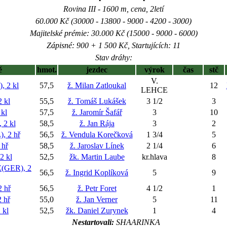
Rovina III - 1600 m, cena, 2letí
60.000 Kč (30000 - 13800 - 9000 - 4200 - 3000)
Majitelské prémie: 30.000 Kč (15000 - 9000 - 6000)
Zápisné: 900 + 1 500 Kč, Startujících: 11
Stav dráhy:
ě
hmot.
jezdec
výrok
čas
stč
V.
 2 kl
57,5
ž. Milan Zatloukal
12
LEHCE
 kl
55,5
ž. Tomáš Lukášek
3 1/2
3
kl
57,5
ž. Jaromír Šafář
3
10
2 kl
58,5
ž. Jan Rája
3
2
 2 hř
56,5
ž. Vendula Korečková
1 3/4
5
hř
58,5
ž. Jaroslav Línek
2 1/4
6
 kl
52,5
žk. Martin Laube
kr.hlava
8
(GER), 2
56,5
ž. Ingrid Koplíková
5
9
 hř
56,5
ž. Petr Foret
4 1/2
1
 hř
55,0
ž. Jan Verner
5
11
 kl
52,5
žk. Daniel Zurynek
1
4
Nestartovali:
SHAARINKA