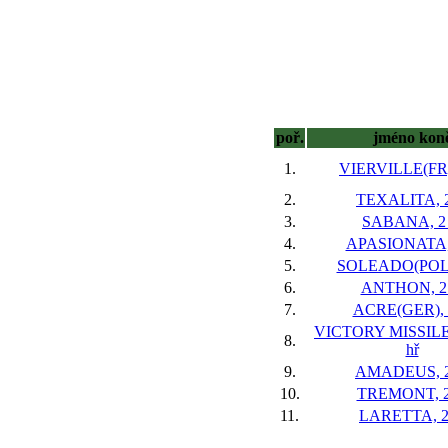
poř.
jméno kon
1.
VIERVILLE(FR),
2.
TEXALITA, 2
3.
SABANA, 2 
4.
APASIONATA, 
5.
SOLEADO(POL),
6.
ANTHON, 2 
7.
ACRE(GER), 2
VICTORY MISSILE
8.
hř
9.
AMADEUS, 2
10.
TREMONT, 2
11.
LARETTA, 2