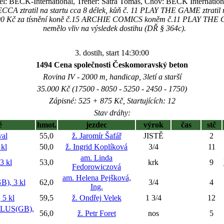
el: BECK-International, Trenér: Šatra Tomáš, Chov: BECK International
A ztratil na startu cca 8 délek, kůň č. 11 PLAY THE GAME ztratil na
500 Kč za tísnění koně č.15 ARCHIE COMICS koněm č.11 PLAY THE GA
nemělo vliv na výsledek dostihu (DŘ § 364c).
3. dostih, start 14:30:00
1494 Cena společnosti Českomoravský beton
Rovina IV - 2000 m, handicap, 3letí a starší
35.000 Kč (17500 - 8050 - 5250 - 2450 - 1750)
Zápisné: 525 + 875 Kč, Startujících: 12
Stav dráhy:
ě
hmot.
jezdec
výrok
čas
stč
al
55,0
ž. Jaromír Šafář
JISTĚ
2
kl
50,0
ž. Ingrid Koplíková
3/4
11
am. Linda
3 kl
53,0
krk
9
Fedorowiczová
am. Helena Pejšková,
), 3 kl
62,0
3/4
4
Ing.
5 kl
59,5
ž. Ondřej Velek
1 3/4
12
LUS(GB),
56,0
ž. Petr Foret
nos
5