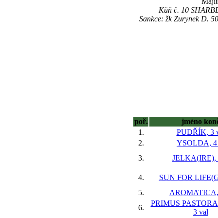
Majit
Kůň č. 10 SHARBECC
Sankce: žk Zurynek D. 
poř.
jméno kon
1.
PUDŘÍK, 3 v
2.
YSOLDA, 4 
3.
JELKA(IRE), 
4.
SUN FOR LIFE(GB
5.
AROMATICA, 
PRIMUS PASTORA
6.
3 val