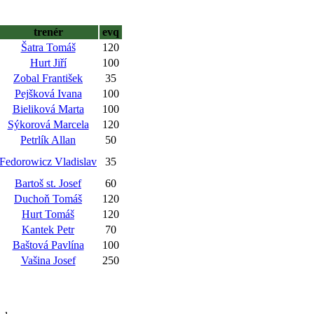
trenér
evq
Šatra Tomáš
120
Hurt Jiří
100
Zobal František
35
Pejšková Ivana
100
Bieliková Marta
100
Sýkorová Marcela
120
Petrlík Allan
50
Fedorowicz Vladislav
35
Bartoš st. Josef
60
Duchoň Tomáš
120
Hurt Tomáš
120
Kantek Petr
70
Baštová Pavlína
100
Vašina Josef
250