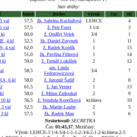
Stav dráhy:
ě
hmot.
jezdec
výrok
čas
stč
 val
57,5
žk. Sabrina Kuchařová
LEHCE
4
 val
57,5
ž. Petr Foret
3 1/4
3
kl
60,0
ž. Ondřej Velek
3/4
1
, 4 kl
52,5
žk. Daniel Zurynek
1
11
 4 val
62,0
ž. Radek Koplík
1
15
 kl
51,0
žk. Pavlína Filipová
1
14
 kl
59,0
ž. Tomáš Lukášek
2
12
am. Linda
al
58,5
3/4
7
Fedorowiczová
, 6 kl
58,0
ž. Jaromír Šafář
2
8
l
61,5
ž. Jan Verner
1
13
kl
58,0
ž. Milan Zatloukal
2
9
0 kl
56,5
ž. Vendula Korečková
kr.hlava
10
3 val
52,5
žk. Martin Laube
2
5
3 kl
57,5
žk. Radek Man
5
6
Nestartovali:
SECRETKA
Čas:
01:43,37
, Mezičasy:
Výrok: LEHCE-3 1/4-3/4-1-1-1-2-3/4-2-1-2-kr.hlava-2-5