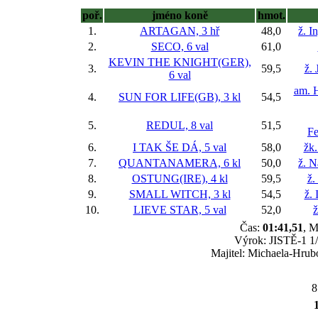
poř.
jméno koně
hmot.
1.
ARTAGAN, 3 hř
48,0
ž. I
2.
SECO, 6 val
61,0
KEVIN THE KNIGHT(GER),
3.
59,5
ž. 
6 val
am. H
4.
SUN FOR LIFE(GB), 3 kl
54,5
5.
REDUL, 8 val
51,5
F
6.
I TAK ŠE DÁ, 5 val
58,0
žk.
7.
QUANTANAMERA, 6 kl
50,0
ž. N
8.
OSTUNG(IRE), 4 kl
59,5
ž.
9.
SMALL WITCH, 3 kl
54,5
ž.
10.
LIEVE STAR, 5 val
52,0
ž
Čas:
01:41,51
, M
Výrok: JISTĚ-1 1/4
Majitel: Michaela-Hrubo
8