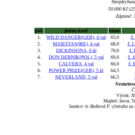
Steeplechase
50.000 Kč (25
Zápisné: 7
poř.
jméno koně
hmot.
1.
WILD DANGER(GER), 4 val
65,0
ž.
2.
MAIESTAS(IRE), 4 val
68,0
ž. 
3.
DICKINSONA, 6 kl
70,0
ž.
4.
DON DEBNIK(POL), 5 val
69,0
ž. 
5.
CALVERA, 4 val
66,0
ž. 
6.
POWER PRIZE(GER), 5 kl
64,5
7.
NEVERLAND, 5 val
66,5
Nestartova
Č
Výrok: JI
Majitel: Javor, 
Sankce: tr. Baštová P. výstraha z