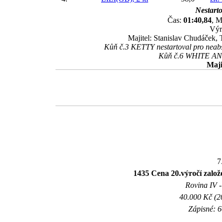
Nestarto
Čas:
01:40,84
, M
Výr
Majitel: Stanislav Chudáček
Kůň č.3 KETTY nestartoval pro neabs
Kůň č.6 WHITE ANGE
Maji
7
1435 Cena 20.výročí založ
Rovina IV -
40.000 Kč (2
Zápisné: 6