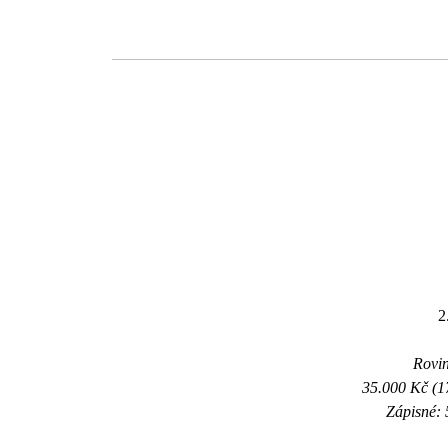
2
Rovin
35.000 Kč (1
Zápisné: 