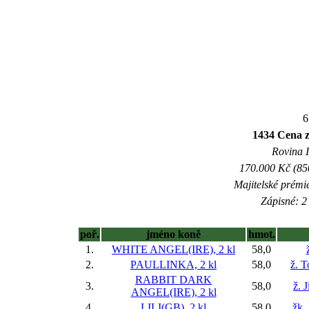
6
1434 Cena z
Rovina I
170.000 Kč (850
Majitelské prémi
Zápisné: 2 
poř.
jméno koně
hmot.
1.
WHITE ANGEL(IRE), 2 kl
58,0
2.
PAULLINKA, 2 kl
58,0
ž. 
RABBIT DARK
3.
58,0
ž. 
ANGEL(IRE), 2 kl
4.
LILI(GB), 2 kl
58,0
žk.