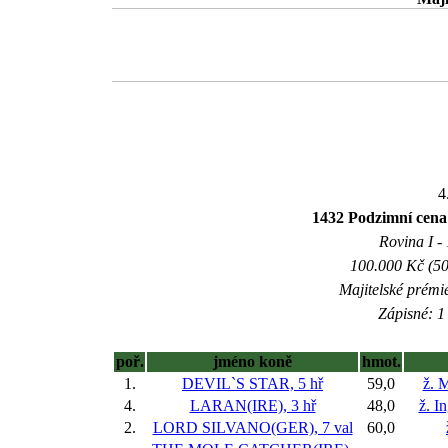
4
1432 Podzimní cena
Rovina I - 
100.000 Kč (50
Majitelské prémi
Zápisné: 1 
poř.
jméno koně
hmot.
1.
DEVIL`S STAR, 5 hř
59,0
ž. 
4.
LARAN(IRE), 3 hř
48,0
ž. I
2.
LORD SILVANO(GER), 7 val
60,0