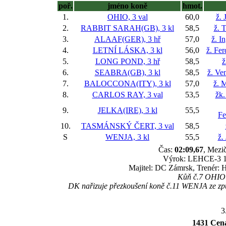
poř.
jméno koně
hmot.
1.
OHIO, 3 val
60,0
ž. 
2.
RABBIT SARAH(GB), 3 kl
58,5
ž. 
3.
ALAAF(GER), 3 hř
57,0
ž. I
4.
LETNÍ LÁSKA, 3 kl
56,0
ž. Fe
5.
LONG POND, 3 hř
58,5
ž
6.
SEABRA(GB), 3 kl
58,5
ž. Ve
7.
BALOCCONA(ITY), 3 kl
57,0
ž. 
8.
CARLOS RAY, 3 val
53,5
žk.
9.
JELKA(IRE), 3 kl
55,5
Fe
10.
TASMÁNSKÝ ČERT, 3 val
58,5
S
WENJA, 3 kl
55,5
ž.
Čas:
02:09,67
, Mezič
Výrok: LEHCE-3 1/4
Majitel: DC Zámrsk, Trenér
Kůň č.7 OHIO b
DK nařizuje přezkoušení koně č.11 WENJA ze způs
3
1431 Cena