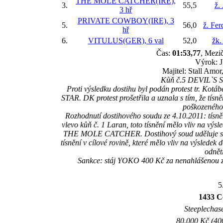
THE MOLE CATCHER(IRE),
3.
55,5
ž.
3 hř
PRIVATE COWBOY(IRE), 3
5.
56,0
ž. Fer
hř
6.
VITULUS(GER), 6 val
52,0
žk.
Čas:
01:53,77
, Mezič
Výrok: J
Majitel: Stall Amor
Kůň č.5 DEVIL`S ST
Proti výsledku dostihu byl podán protest tr. 
STAR. DK protest prošetřila a uznala s tím, že tís
poškozenéh
Rozhodnutí dostihového soudu ze 4.10.2011: tís
vlevo kůň č. 1 Laran, toto tísnění mělo vliv na výs
THE MOLE CATCHER. Dostihový soud uděluje sankci
tísnění v cílové rovině, které mělo vliv na výsledek
odnět
Sankce: stáj YOKO 400 Kč za nenahlášenou
5
1433 C
Steeplechase
80.000 Kč (40