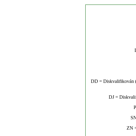
DD = Diskvalifikován (n
DJ = Diskvalif
P
SN
ZN =