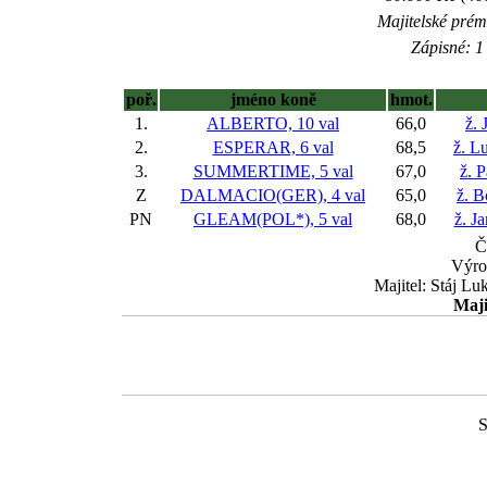
Majitelské prém
Zápisné: 1 
poř.
jméno koně
hmot.
1.
ALBERTO, 10 val
66,0
ž. 
2.
ESPERAR, 6 val
68,5
ž. L
3.
SUMMERTIME, 5 val
67,0
ž. 
Z
DALMACIO(GER), 4 val
65,0
ž. B
PN
GLEAM(POL*), 5 val
68,0
ž. J
Č
Výro
Majitel: Stáj Lu
Maji
S