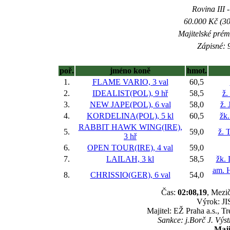
Rovina III -
60.000 Kč (30
Majitelské prém
Zápisné: 9
poř.
jméno koně
hmot.
1.
FLAME VARIO, 3 val
60,5
2.
IDEALIST(POL), 9 hř
58,5
ž.
3.
NEW JAPE(POL), 6 val
58,0
ž. 
4.
KORDELINA(POL), 5 kl
60,5
žk.
RABBIT HAWK WING(IRE),
5.
59,0
ž. 
3 hř
6.
OPEN TOUR(IRE), 4 val
59,0
7.
LAILAH, 3 kl
58,5
žk. 
am. H
8.
CHRISSIO(GER), 6 val
54,0
Čas:
02:08,19
, Mezič
Výrok: JI
Majitel: EŽ Praha a.s., T
Sankce: j.Borč J. Výs
Maji