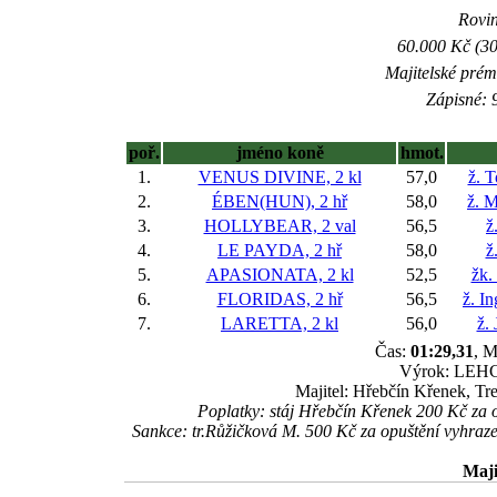
Rovin
60.000 Kč (30
Majitelské prém
Zápisné: 9
poř.
jméno koně
hmot.
1.
VENUS DIVINE, 2 kl
57,0
ž. 
2.
ÉBEN(HUN), 2 hř
58,0
ž. M
3.
HOLLYBEAR, 2 val
56,5
ž
4.
LE PAYDA, 2 hř
58,0
ž
5.
APASIONATA, 2 kl
52,5
žk.
6.
FLORIDAS, 2 hř
56,5
ž. I
7.
LARETTA, 2 kl
56,0
ž.
Čas:
01:29,31
, M
Výrok: LEHCE
Majitel: Hřebčín Křenek, Tr
Poplatky: stáj Hřebčín Křenek 200 Kč za
Sankce: tr.Růžičková M. 500 Kč za opuštění vyhr
Maji