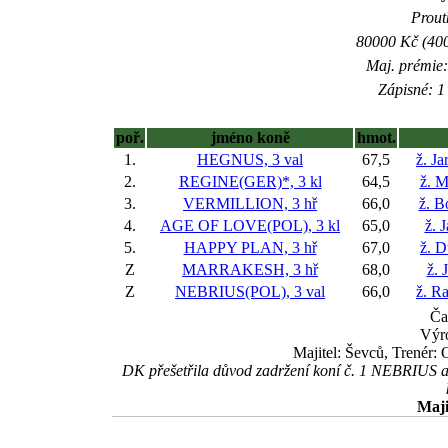
Proutk
80000 Kč (400
Maj. prémie:
Zápisné: 1 
poř.
jméno koně
hmot.
1.
HEGNUS, 3 val
67,5
ž. J
2.
REGINE(GER)*, 3 kl
64,5
ž. M
3.
VERMILLION, 3 hř
66,0
ž. B
4.
AGE OF LOVE(POL), 3 kl
65,0
ž. 
5.
HAPPY PLAN, 3 hř
67,0
ž. D
Z
MARRAKESH, 3 hř
68,0
ž. 
Z
NEBRIUS(POL), 3 val
66,0
ž. R
Ča
Výr
Majitel: Ševců, Trenér:
DK přešetřila důvod zadržení koní č. 1 NEBRIUS a 
Maji