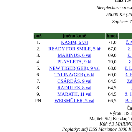
1402 C
Steeplechase crossc
50000 Kč (25
Zápisné: 7
poř.
jméno koně
hmot.
1.
KASIM, 6 val
71,0
ž.
2.
READY FOR SMILE, 5 hř
67,0
ž.
3.
MARINUS, 6 val
69,0
ž.
4.
PLAYLETA, 9 kl
70,0
ž
5.
NEW TIGER(GER), 9 val
68,0
ž. 
6.
TALINA(GER), 6 kl
69,0
ž. 
7.
CSÁRDÁS, 9 val
64,5
Zd
8.
RADULES, 8 val
64,5
9.
MARATH, 11 val
64,5
ž. 
PN
WEISMÜLER, 5 val
66,5
Bar
Ča
Výrok: JIST
Majitel: Stáj Kejzlar,
Kůň č.3 MARINUS
Poplatky: stáj DSS Marianov 1000 K