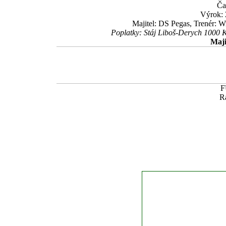
Ča
Výrok:
Majitel: DS Pegas, Trenér: 
Poplatky: Stáj Liboš-Derych 1000 
Maji
F
R