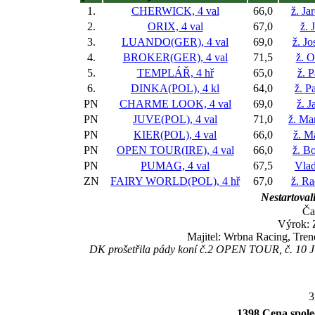
1.
CHERWICK, 4 val
66,0
ž. Ja
2.
ORIX, 4 val
67,0
ž. 
3.
LUANDO(GER), 4 val
69,0
ž. Jo
4.
BROKER(GER), 4 val
71,5
ž. O
5.
TEMPLÁŘ, 4 hř
65,0
ž. 
6.
DINKA(POL), 4 kl
64,0
ž. P
PN
CHARME LOOK, 4 val
69,0
ž. J
PN
JUVE(POL), 4 val
71,0
ž. Ma
PN
KIER(POL), 4 val
66,0
ž. M
PN
OPEN TOUR(IRE), 4 val
66,0
ž. B
PN
PUMAG, 4 val
67,5
Vlad
ZN
FAIRY WORLD(POL), 4 hř
67,0
ž. R
Nestartovali
Ča
Výrok:
Majitel: Wrbna Racing, Tren
DK prošetřila pády koní č.2 OPEN TOUR, č. 10
3
1398 Cena společ