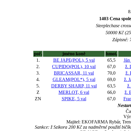
8
1403 Cena spole
Steeplechase crossc
50000 Kč (25
Zápisné: 7
poř.
jméno koně
hmot.
1.
BE JAPE(POL), 5 val
65,5
Ján
2.
CUPIDO(POL), 10 val
67,0
ž.
3.
BRICASSAR, 11 val
70,0
ž.
4.
GLEAM(POL*), 5 val
69,0
ž. 
5.
DERBY SHARP, 11 val
63,5
ž.
Z
MERLOT, 6 val
66,0
ž. 
ZN
SPIKE, 5 val
67,0
Fra
Nestart
Ča
Výr
Majitel: EKOFARMA Rybár, Trenér:
Sankce: ž Szikora 200 Kč za nadměrné použití bičí