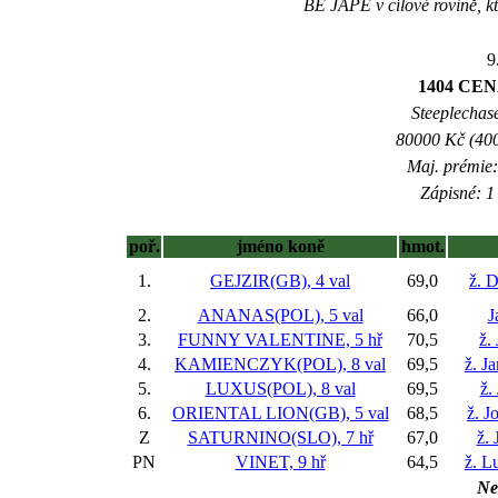
BE JAPE v cílové rovině, kt
9
1404 CE
Steeplechase
80000 Kč (400
Maj. prémie:
Zápisné: 1 
poř.
jméno koně
hmot.
1.
GEJZIR(GB), 4 val
69,0
ž. 
2.
ANANAS(POL), 5 val
66,0
J
3.
FUNNY VALENTINE, 5 hř
70,5
ž.
4.
KAMIENCZYK(POL), 8 val
69,5
ž. J
5.
LUXUS(POL), 8 val
69,5
ž.
6.
ORIENTAL LION(GB), 5 val
68,5
ž. J
Z
SATURNINO(SLO), 7 hř
67,0
ž. 
PN
VINET, 9 hř
64,5
ž. L
Ne