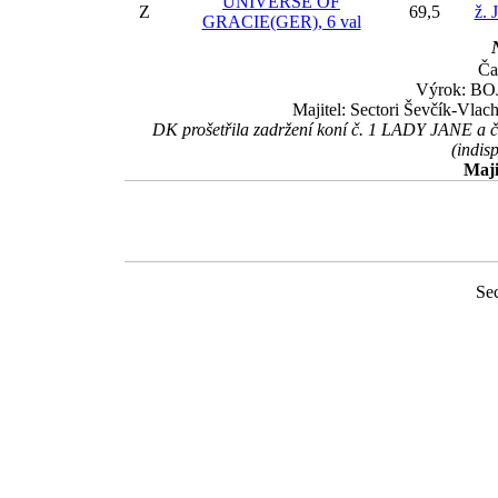
UNIVERSE OF
Z
69,5
ž. 
GRACIE(GER), 6 val
Ča
Výrok: BOJ 
Majitel: Sectori Ševčík-Vlac
DK prošetřila zadržení koní č. 1 LADY JANE a č
(indis
Maji
Se