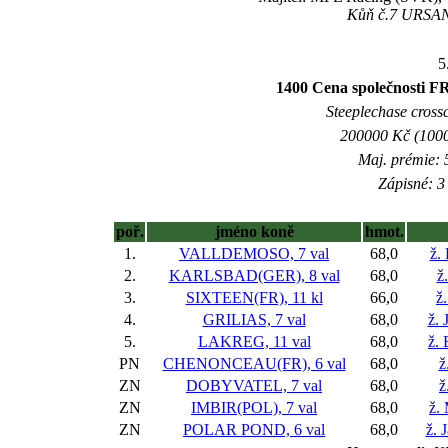
Kůň č.7 URSAN 
5
1400 Cena společnosti F
Steeplechase crossc
200000 Kč (1000
Maj. prémie: 
Zápisné: 3 
poř.
jméno koně
hmot.
1.
VALLDEMOSO, 7 val
68,0
ž.
2.
KARLSBAD(GER), 8 val
68,0
ž
3.
SIXTEEN(FR), 11 kl
66,0
ž
4.
GRILIAS, 7 val
68,0
ž. 
5.
LAKREG, 11 val
68,0
ž.
PN
CHENONCEAU(FR), 6 val
68,0
ž
ZN
DOBYVATEL, 7 val
68,0
ž
ZN
IMBIR(POL), 7 val
68,0
ž.
ZN
POLAR POND, 6 val
68,0
ž. 