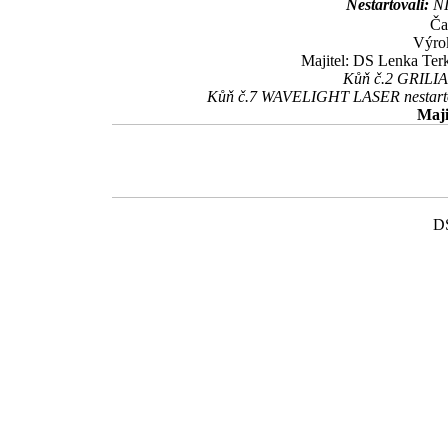
Nestartovali:
NI
Ča
Výrok
Majitel: DS Lenka Terk
Kůň č.2 GRILIAS
Kůň č.7 WAVELIGHT LASER nestartoval
Maji
DS