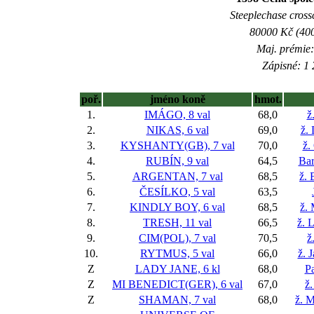
Steeplechase crossc
80000 Kč (400
Maj. prémie:
Zápisné: 1 
poř.
jméno koně
hmot.
1.
IMÁGO, 8 val
68,0
ž
2.
NIKAS, 6 val
69,0
ž.
3.
KYSHANTY(GB), 7 val
70,0
ž.
4.
RUBÍN, 9 val
64,5
Bar
5.
ARGENTAN, 7 val
68,5
ž. 
6.
ČESÍLKO, 5 val
63,5
7.
KINDLY BOY, 6 val
68,5
ž.
8.
TRESH, 11 val
66,5
ž. 
9.
CIM(POL), 7 val
70,5
ž
10.
RYTMUS, 5 val
66,0
ž. 
Z
LADY JANE, 6 kl
68,0
Pa
Z
MI BENEDICT(GER), 6 val
67,0
ž.
Z
SHAMAN, 7 val
68,0
ž. 