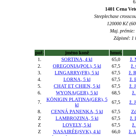
6
1401 Cena Vet
Steeplechase crosscoun
120000 Kč (600
Maj. prémie:
Zápisné: 1 
poř.
jméno koně
hmot.
1.
SORTINA, 4 kl
65,0
ž.
2.
OREGONIA(POL), 5 kl
67,5
ž.
3.
LINGARRY(FR), 5 kl
67,5
ž. 
4.
LORNA, 5 kl
67,5
ž. 
5.
CHAT ET CHIEN, 5 kl
67,5
ž. 
6.
WYONA(GER), 5 kl
68,5
ž.
KÖNIGIN PLATINA(GER), 5
7.
67,5
ž. 
kl
8.
CENNÁ PANENKA, 5 kl
67,5
Zd
Z
LAMBROZINA, 5 kl
67,5
ž.
Z
LOVELY, 5 kl
67,5
ž.
Z
NASAIRÉE(SVK), 4 kl
66,0
ž. 