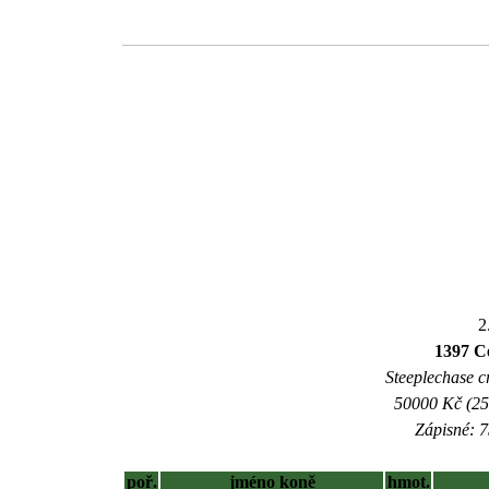
2
1397 C
Steeplechase c
50000 Kč (25
Zápisné: 7
poř.
jméno koně
hmot.