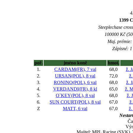
4
1399
Steeplechase crossc
100000 Kč (500
Maj. prémie:
Zápisné: 1 
poř.
jméno koně
hmot.
1.
CARDAM(FR), 7 val
68,0
ž. 
2.
URSAN(POL), 8 val
72,0
ž.
3.
RONINO(POL), 6 val
68,0
ž. 
4.
VERDANDI(FR), 8 kl
65,0
ž. 
5.
O`KEY(POL), 8 val
68,0
ž. 
6.
SUN COURT(POL), 8 val
67,0
ž
Z
MATT, 6 val
67,0
ž.
Nestart
Ča
Výr
Majitel: MPL Racing (SVK), T