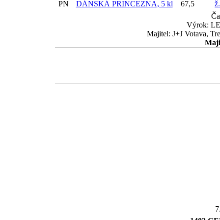
PN
DÁNSKÁ PRINCEZNA, 5 kl
67,5
ž
Ča
Výrok: LE
Majitel: J+J Votava, T
Maji
7