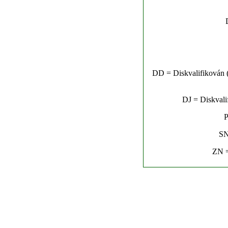
DD = Diskvalifikován (n
DJ = Diskvalif
P
SN
ZN =