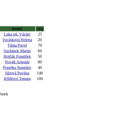
trenér
evq
Luka ml. Václav
25
Vocásková Helena
20
Tůma Pavel
70
Suchánek Martin
60
Holčák František
50
Novák Antonín
80
Popelka Stanislav
40
Sůrová Pavlína
140
Křídlová Tamara
100
řenek