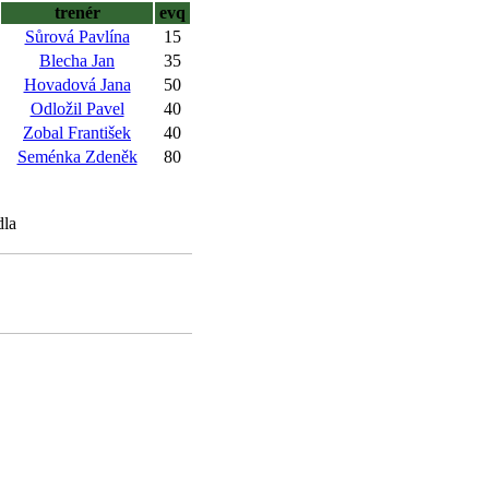
trenér
evq
Sůrová Pavlína
15
Blecha Jan
35
Hovadová Jana
50
Odložil Pavel
40
Zobal František
40
Seménka Zdeněk
80
dla