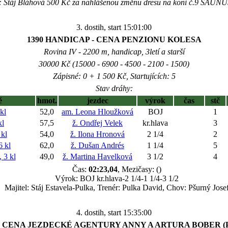
: Stáj Bláhová 500 Kč za nahlášenou změnu dresu na koni č.9 SAUN
3. dostih, start 15:01:00
1390 HANDICAP - CENA PENZIONU KOLESA
Rovina IV - 2200 m, handicap, 3letí a starší
30000 Kč (15000 - 6900 - 4500 - 2100 - 1500)
Zápisné: 0 + 1 500 Kč, Startujících: 5
Stav dráhy:
ě
hmot.
jezdec
výrok
čas
stč
kl
52,0
am. Leona Hloužková
BOJ
1
l
57,5
ž. Ondřej Velek
kr.hlava
3
kl
54,0
ž. Ilona Hronová
2 1/4
2
 kl
62,0
ž. Dušan Andrés
1 1/4
5
3 kl
49,0
ž. Martina Havelková
3 1/2
4
Čas:
02:23,04
, Mezičasy: ()
Výrok: BOJ kr.hlava-2 1/4-1 1/4-3 1/2
Majitel: Stáj Estavela-Pulka, Trenér: Pulka David, Chov: Pšurný Jose
4. dostih, start 15:35:00
1 CENA JEZDECKÉ AGENTURY ANNY A ARTURA BOBER (