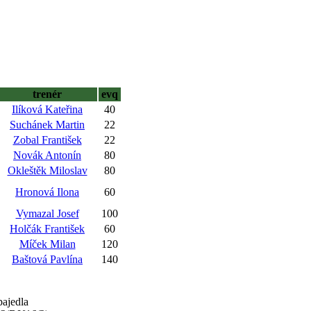
trenér
evq
Ilíková Kateřina
40
Suchánek Martin
22
Zobal František
22
Novák Antonín
80
Okleštěk Miloslav
80
Hronová Ilona
60
Vymazal Josef
100
Holčák František
60
Míček Milan
120
Baštová Pavlína
140
pajedla