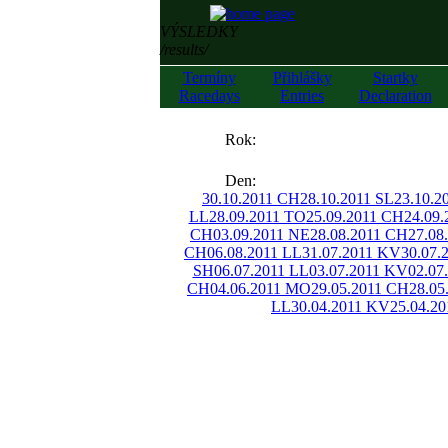
VÝSLEDKY
/results/
Termíny
Přihlášky
Startky
Racedays
Entries
Declaration
««
Rok:
»»
Den:
30.10.2011 CH
28.10.2011 SL
23.10.2
LL
28.09.2011 TO
25.09.2011 CH
24.09
CH
03.09.2011 NE
28.08.2011 CH
27.08
CH
06.08.2011 LL
31.07.2011 KV
30.07.
SH
06.07.2011 LL
03.07.2011 KV
02.07
CH
04.06.2011 MO
29.05.2011 CH
28.05
LL
30.04.2011 KV
25.04.2