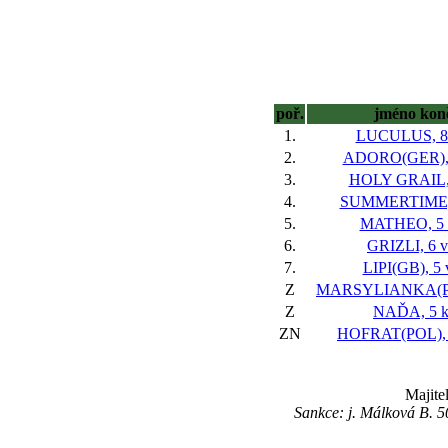
poř.
jméno kon
1.
LUCULUS, 8 
2.
ADORO(GER), 
3.
HOLY GRAIL, 
4.
SUMMERTIME, 
5.
MATHEO, 5 
6.
GRIZLI, 6 v
7.
LIPI(GB), 5 
Z
MARSYLIANKA(PO
Z
NAĎA, 5 k
ZN
HOFRAT(POL), 
Majite
Sankce: j. Málková B. 