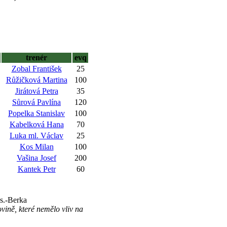
trenér
evq
Zobal František
25
Růžičková Martina
100
Jirátová Petra
35
Sůrová Pavlína
120
Popelka Stanislav
100
Kabelková Hana
70
Luka ml. Václav
25
Kos Milan
100
Vašina Josef
200
Kantek Petr
60
.s.-Berka
ině, které nemělo vliv na