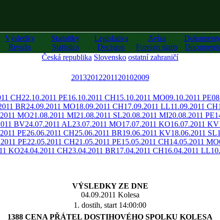
Výsledky
Statistiky
Legislativa
Avíza
Dokument
Results
Statistics
Decision
Foreign starts
Documents
Česká republika
Slovensko
ostatní zahraničí
2013
2012
2011
2010
2009
011 CH
22.10.2011 PE
16.10.2011 CH
15.10.2011 MO
09.10.2011 PE
08
.2011 BR
24.09.2011 MO
18.09.2011 CH
17.09.2011 LL
11.09.2011 CH
.2011 MO
21.08.2011 MI
21.08.2011 SL
20.08.2011 MI
20.08.2011 PE
1
2011 BV
24.07.2011 AL
23.07.2011 MO
17.07.2011 KO
16.07.2011 KV
.2011 PE
26.06.2011 CH
25.06.2011 BR
19.06.2011 KV
18.06.2011 SL
.2011 PE
22.05.2011 CH
21.05.2011 PE
15.05.2011 CH
14.05.2011 MO
011 KO
24.04.2011 CH
23.04.2011 BR
17.04.2011 CH
16.04.2011 LL
10
VÝSLEDKY ZE DNE
04.09.2011 Kolesa
1. dostih, start 14:00:00
1388 CENA PŘÁTEL DOSTIHOVÉHO SPOLKU KOLESA