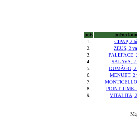
poř.
jméno kon
1.
CIPAP, 2 h
2.
ZEUS, 2 va
3.
PALEFACE, 2
4.
SALAVA, 2 
5.
DUMÁGO, 2 
6.
MENUET, 2 
7.
MONTICELLO, 
8.
POINT TIME, 2
9.
VITALITA, 2
Maj