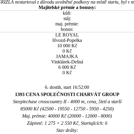
RIZLA nestartoval z důvodu uvolněné podkovy na místě startu, byl v mo
Majitelské prémie a bonusy:
kůň:
stáj:
maj. prémie:
bonus:
LE ROYAL
Hvozd-Popelka
10 000 Kč
0 Kč
JAMAJKA
Vinklárek-Dešná
6 000 Kč
0 Kč
6. dostih, start 16:52:00
1393 CENA SPOLEČNOSTI CHARVÁT GROUP
Steeplechase crosscountry II - 4000 m, cena, 5letí a starší
85000 Kč (42500 - 19550 - 12750 - 5950 - 4250)
Maj. prémie: 40000 Kč (20000 - 12000 - 8000)
Zápisné: 1 275 + 2 550 Kč, Startujících: 6
Stav dráhy: