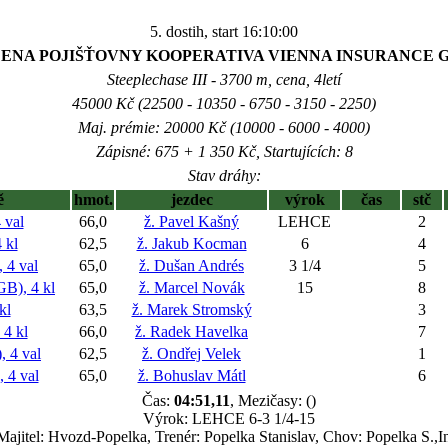
5. dostih, start 16:10:00
 CENA POJIŠŤOVNY KOOPERATIVA VIENNA INSURANCE 
Steeplechase III - 3700 m, cena, 4letí
45000 Kč (22500 - 10350 - 6750 - 3150 - 2250)
Maj. prémie: 20000 Kč (10000 - 6000 - 4000)
Zápisné: 675 + 1 350 Kč, Startujících: 8
Stav dráhy:
ě
hmot.
jezdec
výrok
čas
stč
val
66,0
ž. Pavel Kašný
LEHCE
2
 kl
62,5
ž. Jakub Kocman
6
4
4 val
65,0
ž. Dušan Andrés
3 1/4
5
), 4 kl
65,0
ž. Marcel Novák
15
8
kl
63,5
ž. Marek Stromský
3
4 kl
66,0
ž. Radek Havelka
7
 4 val
62,5
ž. Ondřej Velek
1
4 val
65,0
ž. Bohuslav Mátl
6
Čas:
04:51,11
, Mezičasy: ()
Výrok: LEHCE 6-3 1/4-15
Majitel: Hvozd-Popelka, Trenér: Popelka Stanislav, Chov: Popelka S.,I