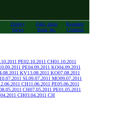
y
Zprávy
Zákl. údaje
Kontakty
News
Basic fig.
Contacts
.10.2011 PE
02.10.2011 CH
01.10.2011
10.09.2011 PE
04.09.2011 KO
04.09.2011
4.08.2011 KV
13.08.2011 KO
07.08.2011
10.07.2011 SL
09.07.2011 MO
09.07.2011
12.06.2011 CH
11.06.2011 PE
05.06.2011
08.05.2011 CH
07.05.2011 PE
01.05.2011
.04.2011 CH
03.04.2011 CH