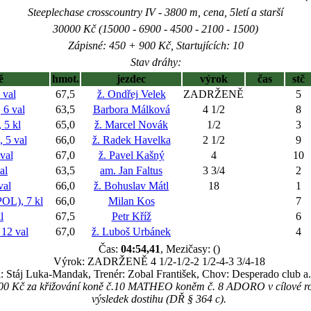
Steeplechase crosscountry IV - 3800 m, cena, 5letí a starší
30000 Kč (15000 - 6900 - 4500 - 2100 - 1500)
Zápisné: 450 + 900 Kč, Startujících: 10
Stav dráhy:
ě
hmot.
jezdec
výrok
čas
stč
val
67,5
ž. Ondřej Velek
ZADRŽENĚ
5
6 val
63,5
Barbora Málková
4 1/2
8
5 kl
65,0
ž. Marcel Novák
1/2
3
5 val
66,0
ž. Radek Havelka
2 1/2
9
val
67,0
ž. Pavel Kašný
4
10
al
63,5
am. Jan Faltus
3 3/4
2
val
66,0
ž. Bohuslav Mátl
18
1
L), 7 kl
66,0
Milan Kos
7
l
67,5
Petr Kříž
6
12 val
67,0
ž. Luboš Urbánek
4
Čas:
04:54,41
, Mezičasy: ()
Výrok: ZADRŽENĚ 4 1/2-1/2-2 1/2-4-3 3/4-18
l: Stáj Luka-Mandak, Trenér: Zobal František, Chov: Desperado club a
500 Kč za křižování koně č.10 MATHEO koněm č. 8 ADORO v cílové rov
výsledek dostihu (DŘ § 364 c).