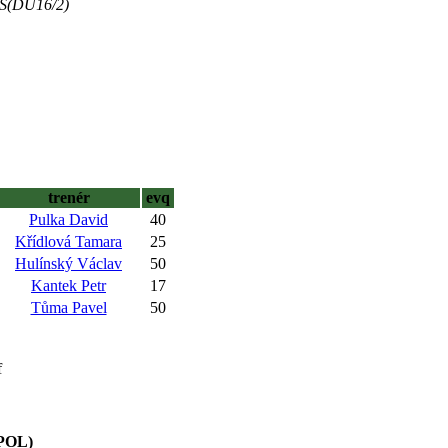
US(DU16/2)
trenér
evq
Pulka David
40
Křídlová Tamara
25
Hulínský Václav
50
Kantek Petr
17
Tůma Pavel
50
f
POL)