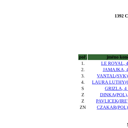
1392
poř.
jméno kon
1.
LE ROYAL, 4 
2.
JAMAJKA, 4
3.
VANTAL(SVK), 
4.
LAURA LUTHY(GB
S
GRIZLA, 4 
Z
DINKA(POL), 
Z
PAVLICEK(IRE),
ZN
CZAKAR(POL), 