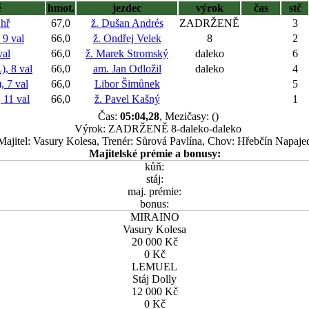
ě
hmot.
jezdec
výrok
čas
stč
hř
67,0
ž. Dušan Andrés
ZADRŽENĚ
3
9 val
66,0
ž. Ondřej Velek
8
2
al
66,0
ž. Marek Stromský
daleko
6
 8 val
66,0
am. Jan Odložil
daleko
4
7 val
66,0
Libor Šimůnek
5
1 val
66,0
ž. Pavel Kašný
1
Čas:
05:04,28
, Mezičasy: ()
Výrok: ZADRŽENĚ 8-daleko-daleko
Majitel: Vasury Kolesa, Trenér: Sůrová Pavlína, Chov: Hřebčín Napaje
Majitelské prémie a bonusy:
kůň:
stáj:
maj. prémie:
bonus:
MIRAINO
Vasury Kolesa
20 000 Kč
0 Kč
LEMUEL
Stáj Dolly
12 000 Kč
0 Kč