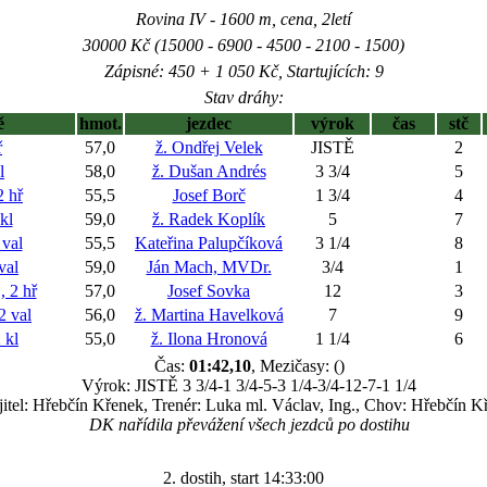
Rovina IV - 1600 m, cena, 2letí
30000 Kč (15000 - 6900 - 4500 - 2100 - 1500)
Zápisné: 450 + 1 050 Kč, Startujících: 9
Stav dráhy:
ě
hmot.
jezdec
výrok
čas
stč
ř
57,0
ž. Ondřej Velek
JISTĚ
2
l
58,0
ž. Dušan Andrés
3 3/4
5
 hř
55,5
Josef Borč
1 3/4
4
kl
59,0
ž. Radek Koplík
5
7
val
55,5
Kateřina Palupčíková
3 1/4
8
val
59,0
Ján Mach, MVDr.
3/4
1
2 hř
57,0
Josef Sovka
12
3
 val
56,0
ž. Martina Havelková
7
9
 kl
55,0
ž. Ilona Hronová
1 1/4
6
Čas:
01:42,10
, Mezičasy: ()
Výrok: JISTĚ 3 3/4-1 3/4-5-3 1/4-3/4-12-7-1 1/4
itel: Hřebčín Křenek, Trenér: Luka ml. Václav, Ing., Chov: Hřebčín K
DK nařídila převážení všech jezdců po dostihu
2. dostih, start 14:33:00