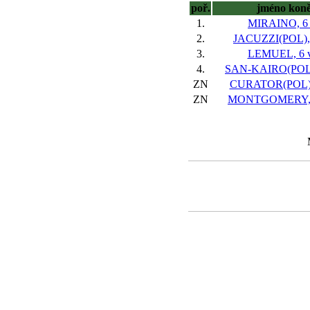
poř.
jméno kon
1.
MIRAINO, 6 
2.
JACUZZI(POL), 
3.
LEMUEL, 6 v
4.
SAN-KAIRO(POL),
ZN
CURATOR(POL), 
ZN
MONTGOMERY, 1