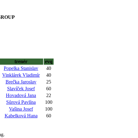
GROUP
trenér
evq
Popelka Stanislav
40
Vinklárek Vladimír
40
Brečka Jaroslav
25
Slavíček Josef
60
Hovadová Jana
22
Sůrová Pavlína
100
Vašina Josef
100
Kabelková Hana
60
ng.