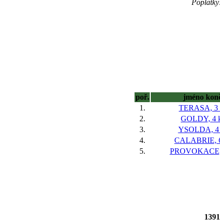
Poplatky
poř.
jméno kon
1.
TERASA, 3 
2.
GOLDY, 4 k
3.
YSOLDA, 4 
4.
CALABRIE, 6
5.
PROVOKACE, 
139