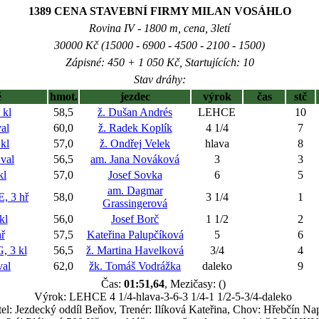
1389 CENA STAVEBNÍ FIRMY MILAN VOSÁHLO
Rovina IV - 1800 m, cena, 3letí
30000 Kč (15000 - 6900 - 4500 - 2100 - 1500)
Zápisné: 450 + 1 050 Kč, Startujících: 10
Stav dráhy:
ě
hmot.
jezdec
výrok
čas
stč
kl
58,5
ž. Dušan Andrés
LEHCE
10
al
60,0
ž. Radek Koplík
4 1/4
7
kl
57,0
ž. Ondřej Velek
hlava
8
val
56,5
am. Jana Nováková
3
3
kl
57,0
Josef Sovka
6
5
am. Dagmar
 3 hř
58,0
3 1/4
1
Grassingerová
kl
56,0
Josef Borč
1 1/2
2
ř
57,5
Kateřina Palupčíková
5
6
 3 kl
56,5
ž. Martina Havelková
3/4
4
al
62,0
žk. Tomáš Vodrážka
daleko
9
Čas:
01:51,64
, Mezičasy: ()
Výrok: LEHCE 4 1/4-hlava-3-6-3 1/4-1 1/2-5-3/4-daleko
tel: Jezdecký oddíl Beňov, Trenér: Ilíková Kateřina, Chov: Hřebčín Na