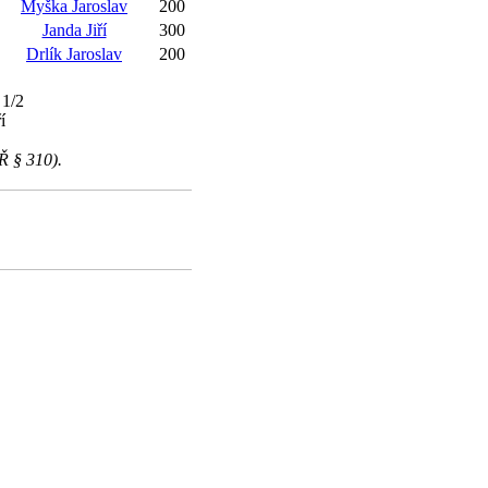
Myška Jaroslav
200
Janda Jiří
300
Drlík Jaroslav
200
 1/2
í
Ř § 310).