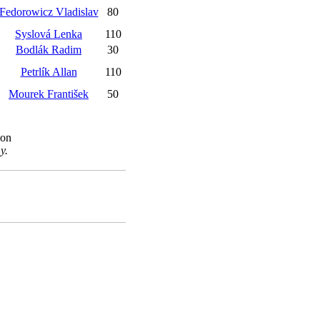
Fedorowicz Vladislav
80
Syslová Lenka
110
Bodlák Radim
30
Petrlík Allan
110
Mourek František
50
son
y.