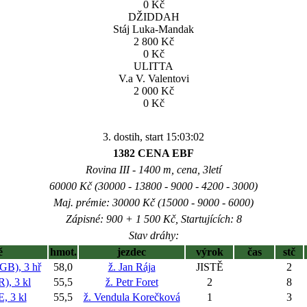
0 Kč
DŽIDDAH
Stáj Luka-Mandak
2 800 Kč
0 Kč
ULITTA
V.a V. Valentovi
2 000 Kč
0 Kč
3. dostih, start 15:03:02
1382 CENA EBF
Rovina III - 1400 m, cena, 3letí
60000 Kč (30000 - 13800 - 9000 - 4200 - 3000)
Maj. prémie: 30000 Kč (15000 - 9000 - 6000)
Zápisné: 900 + 1 500 Kč, Startujících: 8
Stav dráhy:
ě
hmot.
jezdec
výrok
čas
stč
), 3 hř
58,0
ž. Jan Rája
JISTĚ
2
, 3 kl
55,5
ž. Petr Foret
2
8
 3 kl
55,5
ž. Vendula Korečková
1
3