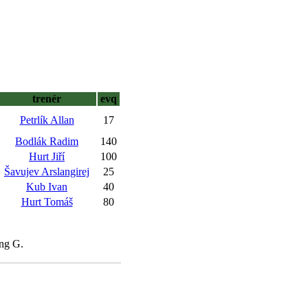
trenér
evq
Petrlík Allan
17
Bodlák Radim
140
Hurt Jiří
100
Šavujev Arslangirej
25
Kub Ivan
40
Hurt Tomáš
80
ing G.