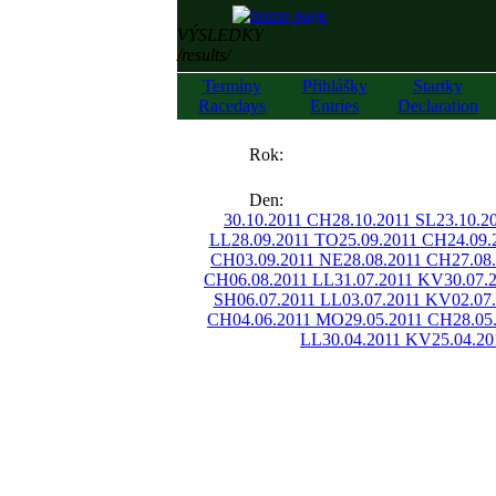
VÝSLEDKY
/results/
Termíny
Přihlášky
Startky
Racedays
Entries
Declaration
««
Rok:
»»
Den:
30.10.2011 CH
28.10.2011 SL
23.10.2
LL
28.09.2011 TO
25.09.2011 CH
24.09
CH
03.09.2011 NE
28.08.2011 CH
27.08
CH
06.08.2011 LL
31.07.2011 KV
30.07.
SH
06.07.2011 LL
03.07.2011 KV
02.07
CH
04.06.2011 MO
29.05.2011 CH
28.05
LL
30.04.2011 KV
25.04.2