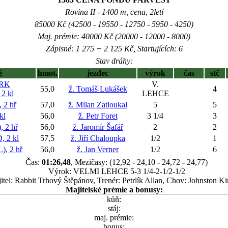
Rovina II - 1400 m, cena, 2letí
85000 Kč (42500 - 19550 - 12750 - 5950 - 4250)
Maj. prémie: 40000 Kč (20000 - 12000 - 8000)
Zápisné: 1 275 + 2 125 Kč, Startujících: 6
Stav dráhy:
ě
hmot.
jezdec
výrok
čas
stč
RK
V.
55,0
ž. Tomáš Lukášek
4
2 kl
LEHCE
2 hř
57,0
ž. Milan Zatloukal
5
5
kl
56,0
ž. Petr Foret
3 1/4
3
 2 hř
56,0
ž. Jaromír Šafář
2
2
 2 kl
57,5
ž. Jiří Chaloupka
1/2
1
, 2 hř
56,0
ž. Jan Verner
1/2
6
Čas:
01:26,48
, Mezičasy: (12,92 - 24,10 - 24,72 - 24,77)
Výrok: VELMI LEHCE 5-3 1/4-2-1/2-1/2
itel: Rabbit Trhový Štěpánov, Trenér: Petrlík Allan, Chov: Johnston K
Majitelské prémie a bonusy:
kůň:
stáj:
maj. prémie:
bonus: