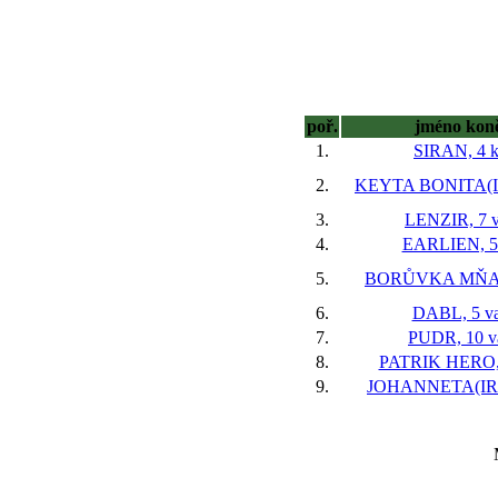
poř.
jméno kon
1.
SIRAN, 4 k
2.
KEYTA BONITA(IR
3.
LENZIR, 7 v
4.
EARLIEN, 5 
5.
BORŮVKA MŇAM
6.
DABL, 5 va
7.
PUDR, 10 v
8.
PATRIK HERO, 
9.
JOHANNETA(IRE)