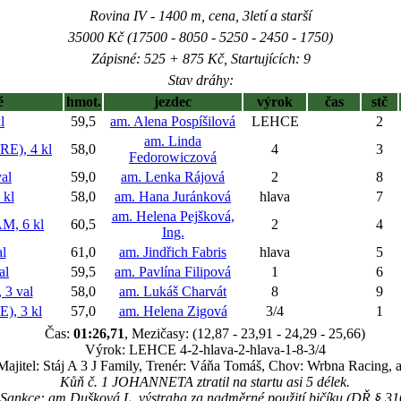
Rovina IV - 1400 m, cena, 3letí a starší
35000 Kč (17500 - 8050 - 5250 - 2450 - 1750)
Zápisné: 525 + 875 Kč, Startujících: 9
Stav dráhy:
ě
hmot.
jezdec
výrok
čas
stč
l
59,5
am. Alena Pospíšilová
LEHCE
2
am. Linda
E), 4 kl
58,0
4
3
Fedorowiczová
al
59,0
am. Lenka Rájová
2
8
kl
58,0
am. Hana Juránková
hlava
7
am. Helena Pejšková,
, 6 kl
60,5
2
4
Ing.
l
61,0
am. Jindřich Fabris
hlava
5
al
59,5
am. Pavlína Filipová
1
6
3 val
58,0
am. Lukáš Charvát
8
9
, 3 kl
57,0
am. Helena Zigová
3/4
1
Čas:
01:26,71
, Mezičasy: (12,87 - 23,91 - 24,29 - 25,66)
Výrok: LEHCE 4-2-hlava-2-hlava-1-8-3/4
Majitel: Stáj A 3 J Family, Trenér: Váňa Tomáš, Chov: Wrbna Racing, a
Kůň č. 1 JOHANNETA ztratil na startu asi 5 délek.
Sankce: am.Dušková L. výstraha za nadměrné použití bičíku (DŘ § 31