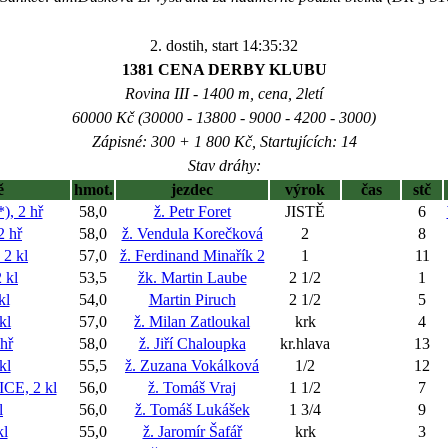
2. dostih, start 14:35:32
1381 CENA DERBY KLUBU
Rovina III - 1400 m, cena, 2letí
60000 Kč (30000 - 13800 - 9000 - 4200 - 3000)
Zápisné: 300 + 1 800 Kč, Startujících: 14
Stav dráhy:
ě
hmot.
jezdec
výrok
čas
stč
, 2 hř
58,0
ž. Petr Foret
JISTĚ
6
 hř
58,0
ž. Vendula Korečková
2
8
2 kl
57,0
ž. Ferdinand Minařík 2
1
11
 kl
53,5
žk. Martin Laube
2 1/2
1
kl
54,0
Martin Piruch
2 1/2
5
kl
57,0
ž. Milan Zatloukal
krk
4
hř
58,0
ž. Jiří Chaloupka
kr.hlava
13
kl
55,5
ž. Zuzana Vokálková
1/2
12
E, 2 kl
56,0
ž. Tomáš Vraj
1 1/2
7
l
56,0
ž. Tomáš Lukášek
1 3/4
9
l
55,0
ž. Jaromír Šafář
krk
3