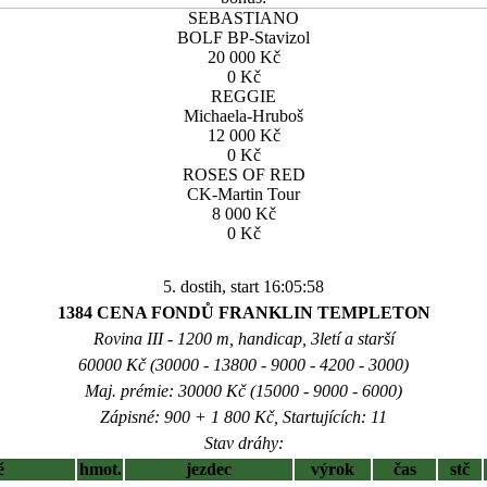
SEBASTIANO
BOLF BP-Stavizol
20 000 Kč
0 Kč
REGGIE
Michaela-Hruboš
12 000 Kč
0 Kč
ROSES OF RED
CK-Martin Tour
8 000 Kč
0 Kč
5. dostih, start 16:05:58
1384 CENA FONDŮ FRANKLIN TEMPLETON
Rovina III - 1200 m, handicap, 3letí a starší
60000 Kč (30000 - 13800 - 9000 - 4200 - 3000)
Maj. prémie: 30000 Kč (15000 - 9000 - 6000)
Zápisné: 900 + 1 800 Kč, Startujících: 11
Stav dráhy:
ě
hmot.
jezdec
výrok
čas
stč