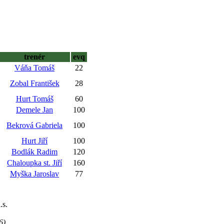
trenér
evq
Váňa Tomáš
22
Zobal František
28
Hurt Tomáš
60
Demele Jan
100
Bekrová Gabriela
100
Hurt Jiří
100
Bodlák Radim
120
Chaloupka st. Jiří
160
Myška Jaroslav
77
.s.
6)