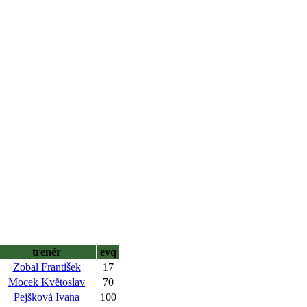
trenér
evq
Zobal František
17
Mocek Květoslav
70
Pejšková Ivana
100