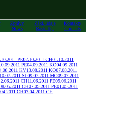
y
Zprávy
Zákl. údaje
Kontakty
News
Basic fig.
Contacts
.10.2011 PE
02.10.2011 CH
01.10.2011
10.09.2011 PE
04.09.2011 KO
04.09.2011
4.08.2011 KV
13.08.2011 KO
07.08.2011
10.07.2011 SL
09.07.2011 MO
09.07.2011
12.06.2011 CH
11.06.2011 PE
05.06.2011
08.05.2011 CH
07.05.2011 PE
01.05.2011
.04.2011 CH
03.04.2011 CH