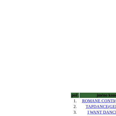
poř.
jméno kon
1.
ROMANE CONTI(GB
2.
TAPDANCE(GER)
3.
I WANT DANCE,