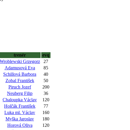
trenér
evq
Wroblewski Grzegorz
27
Adamusová Eva
85
Schillová Barbora
40
Zobal František
50
Piruch Jozef
200
Neuberg Filip
36
Chaloupka Václav
120
Holčák František
77
Luka ml. Václav
160
Myška Jaroslav
180
Horová Oliva
120