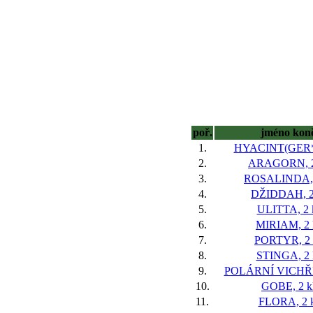
poř.
jméno kon
1.
HYACINT(GER*)
2.
ARAGORN, 2
3.
ROSALINDA, 
4.
DŽIDDAH, 2
5.
ULITTA, 2 
6.
MIRIAM, 2 
7.
PORTYR, 2 
8.
STINGA, 2 
9.
POLÁRNÍ VICHŘIC
10.
GOBE, 2 k
11.
FLORA, 2 k