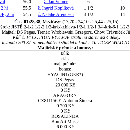
val
56,0
ž. Jan Verner
6
2
2 hř
55,5
ž. Ingrid Koplíková
1 1/2
10
, 2 hř
54,5
ž. Natalie Arendsen
3 1/2
14
Čas:
01:28,38
, Mezičasy: (13,70 - 24,10 - 25,44 - 25,15)
ýrok: JISTĚ 2-1-2 1/2-2 1/2-krk-kr.hlava-1/2-1 1/2-1 3/4-krk-6-1 1/2-3
Majitel: DS Pegas, Trenér: Wroblewski Grzegorz, Chov: Trávníček Jiř
Kůň č. 14 COTTON EYE JOE ztratil na startu asi 4 délky.
: tr.Janda 200 Kč za nenahlášení stínidel u koně č.10 TIGER WILD (D
Majitelské prémie a bonusy:
kůň:
stáj:
maj. prémie:
bonus:
HYACINT(GER*)
DS Pegas
20 000 Kč
0 Kč
ARAGORN
CZ81115691 Antonín Šimera
9 200 Kč
0 Kč
ROSALINDA
Bon Art Music
6 000 Kč