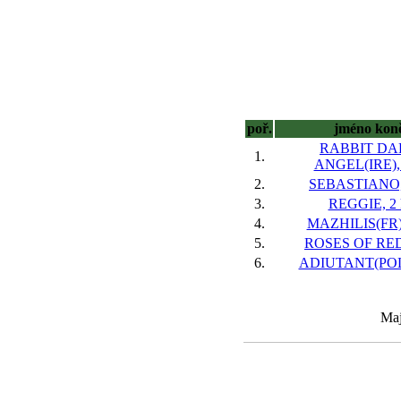
poř.
jméno kon
RABBIT DA
1.
ANGEL(IRE), 
2.
SEBASTIANO, 
3.
REGGIE, 2 
4.
MAZHILIS(FR),
5.
ROSES OF RED,
6.
ADIUTANT(POL)
Maj