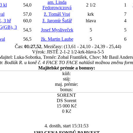
am. Linda
3 kl
54,0
2 1/2
1
Fedorowiczová
al
57,0
ž. Tomáš Vraj
krk
7
 3 hř
60,0
ž. Jaromír Šafář
hlava
4
(GB), 3
54,5
Josef Mysliveček
5
5
val
56,5
žk. Martin Laube
5
6
Čas:
01:27,52
, Mezičasy: (13,61 - 24,10 - 24,39 - 25,44)
Výrok: JISTĚ 2-1-2 1/2-krk-hlava-5-5
Majitel: Luka-Sobotka, Trenér: Zobal František, Chov: Mr Basil Ander
tr. Bodlák R. u koně č. 4 FACE TO FACE nahlásil možnou změnu form
Majitelské prémie a bonusy:
kůň:
stáj:
maj. prémie:
bonus:
SORENT
DS Sorent
15 000 Kč
0 Kč
4. dostih, start 15:31:53
1383 CENA FONDŮ PARVEST