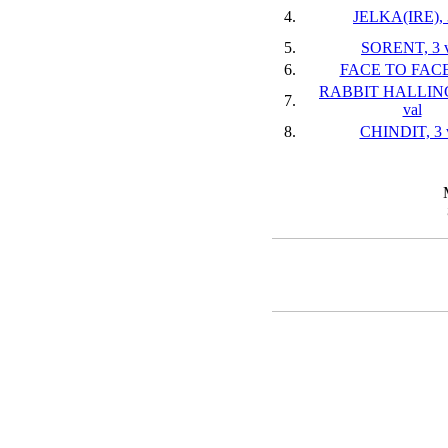
4.
JELKA(IRE), 
5.
SORENT, 3 v
6.
FACE TO FACE,
RABBIT HALLING
7.
val
8.
CHINDIT, 3 