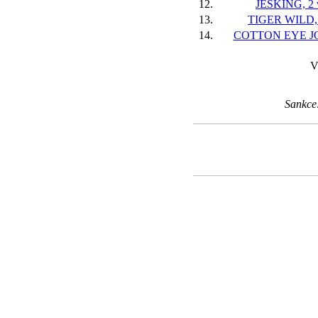
12.
JESKING, 2 
13.
TIGER WILD, 
14.
COTTON EYE JOE
V
Sankce