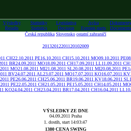
Výsledky
Statistiky
Legislativa
Avíza
Dokument
Results
Statistics
Decision
Foreign starts
Documents
Česká republika
Slovensko
ostatní zahraničí
2013
2012
2011
2010
2009
011 CH
22.10.2011 PE
16.10.2011 CH
15.10.2011 MO
09.10.2011 PE
08
.2011 BR
24.09.2011 MO
18.09.2011 CH
17.09.2011 LL
11.09.2011 CH
.2011 MO
21.08.2011 MI
21.08.2011 SL
20.08.2011 MI
20.08.2011 PE
1
2011 BV
24.07.2011 AL
23.07.2011 MO
17.07.2011 KO
16.07.2011 KV
.2011 PE
26.06.2011 CH
25.06.2011 BR
19.06.2011 KV
18.06.2011 SL
.2011 PE
22.05.2011 CH
21.05.2011 PE
15.05.2011 CH
14.05.2011 MO
011 KO
24.04.2011 CH
23.04.2011 BR
17.04.2011 CH
16.04.2011 LL
10
VÝSLEDKY ZE DNE
04.09.2011 Praha
1. dostih, start 14:03:47
1380 CENA SWING