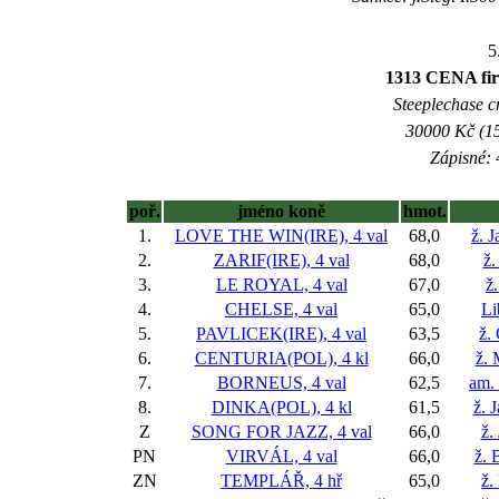
5
1313 CENA fi
Steeplechase c
30000 Kč (15
Zápisné: 
poř.
jméno koně
hmot.
1.
LOVE THE WIN(IRE), 4 val
68,0
ž. 
2.
ZARIF(IRE), 4 val
68,0
ž.
3.
LE ROYAL, 4 val
67,0
ž
4.
CHELSE, 4 val
65,0
Li
5.
PAVLICEK(IRE), 4 val
63,5
ž.
6.
CENTURIA(POL), 4 kl
66,0
ž. 
7.
BORNEUS, 4 val
62,5
am.
8.
DINKA(POL), 4 kl
61,5
ž. 
Z
SONG FOR JAZZ, 4 val
66,0
ž.
PN
VIRVÁL, 4 val
66,0
ž. 
ZN
TEMPLÁŘ, 4 hř
65,0
ž.