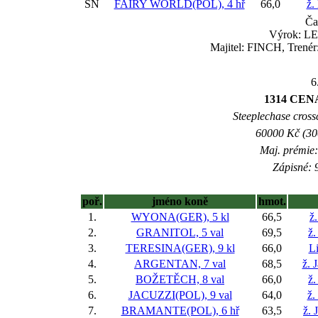
SN
FAIRY WORLD(POL), 4 hř
66,0
ž.
Ča
Výrok: LE
Majitel: FINCH, Trenér
6
1314 CEN
Steeplechase crossc
60000 Kč (300
Maj. prémie:
Zápisné: 9
poř.
jméno koně
hmot.
1.
WYONA(GER), 5 kl
66,5
ž
2.
GRANITOL, 5 val
69,5
ž.
3.
TERESINA(GER), 9 kl
66,0
L
4.
ARGENTAN, 7 val
68,5
ž. 
5.
BOŽETĚCH, 8 val
66,0
ž.
6.
JACUZZI(POL), 9 val
64,0
ž.
7.
BRAMANTE(POL), 6 hř
63,5
ž.