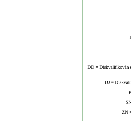
DD = Diskvalifikován (n
DJ = Diskvalif
P
SN
ZN =