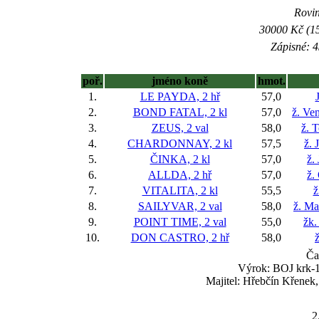
Rovin
30000 Kč (15
Zápisné: 4
poř.
jméno koně
hmot.
1.
LE PAYDA, 2 hř
57,0
2.
BOND FATAL, 2 kl
57,0
ž. Ve
3.
ZEUS, 2 val
58,0
ž. 
4.
CHARDONNAY, 2 kl
57,5
ž. 
5.
ČINKA, 2 kl
57,0
ž.
6.
ALLDA, 2 hř
57,0
ž.
7.
VITALITA, 2 kl
55,5
ž
8.
SAILYVAR, 2 val
58,0
ž. Ma
9.
POINT TIME, 2 val
55,0
žk.
10.
DON CASTRO, 2 hř
58,0
ž
Ča
Výrok: BOJ krk-1 
Majitel: Hřebčín Křenek
2