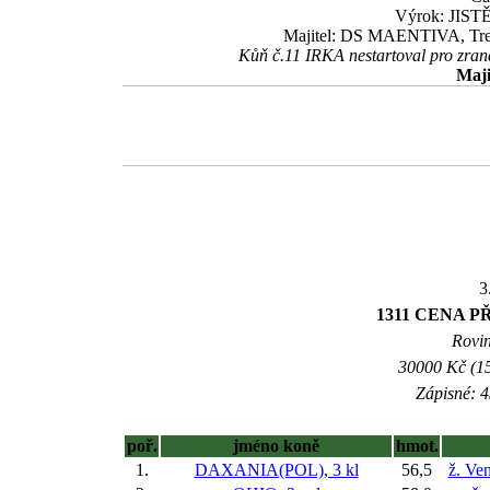
Výrok: JISTĚ
Majitel: DS MAENTIVA, Trené
Kůň č.11 IRKA nestartoval pro zraně
Maji
3
1311 CENA 
Rovin
30000 Kč (15
Zápisné: 4
poř.
jméno koně
hmot.
1.
DAXANIA(POL), 3 kl
56,5
ž. Ve