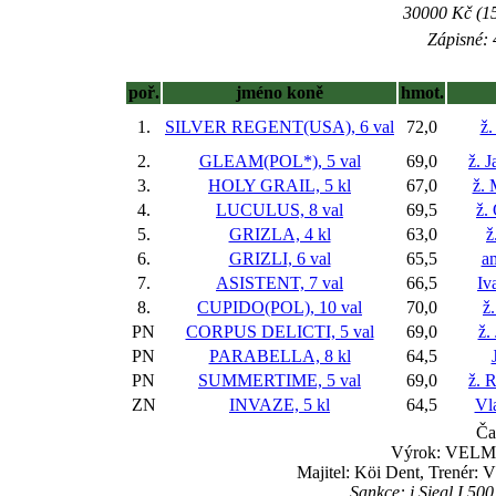
30000 Kč (15
Zápisné: 
poř.
jméno koně
hmot.
1.
SILVER REGENT(USA), 6 val
72,0
ž.
2.
GLEAM(POL*), 5 val
69,0
ž. 
3.
HOLY GRAIL, 5 kl
67,0
ž. 
4.
LUCULUS, 8 val
69,5
ž.
5.
GRIZLA, 4 kl
63,0
ž
6.
GRIZLI, 6 val
65,5
am
7.
ASISTENT, 7 val
66,5
Iv
8.
CUPIDO(POL), 10 val
70,0
ž
PN
CORPUS DELICTI, 5 val
69,0
ž.
PN
PARABELLA, 8 kl
64,5
PN
SUMMERTIME, 5 val
69,0
ž. 
ZN
INVAZE, 5 kl
64,5
Vl
Ča
Výrok: VELMI 
Majitel: Köi Dent, Trenér: 
Sankce: j.Siegl I.50