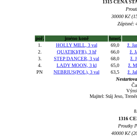
1315 CENA S
Prout
30000 Kč (15
Zápisné: 4
poř.
jméno koně
hmot.
1.
HOLLY MILL, 3 val
69,0
ž. J
2.
QUATIKI(FR), 3 hř
66,0
ž. J
3.
STEP DANCER, 3 val
68,0
ž. 
4.
LADY MOON, 3 kl
65,0
ž. M
PN
NEBRIUS(POL), 3 val
63,5
ž. J
Nestartova
Ča
Výro
Majitel: Stáj Jeso, Tren
8
1316 C
Proutky IV
40000 Kč (20