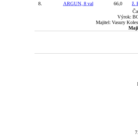
8.
ARGUN, 8 val
66,0
ž.
Ča
Výrok: BOJ
Majitel: Vasury Koles
Maji
7