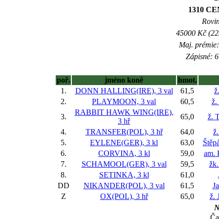
1310 CE
Rovin
45000 Kč (225
Maj. prémie:
Zápisné: 6
poř.
jméno koně
hmot.
1.
DONN HALLING(IRE), 3 val
61,5
ž
2.
PLAYMOON, 3 val
60,5
ž.
RABBIT HAWK WING(IRE),
3.
65,0
ž. 
3 hř
4.
TRANSFER(POL), 3 hř
64,0
ž
5.
EYLENE(GER), 3 kl
63,0
Štěp
6.
CORVINA, 3 kl
59,0
am. 
7.
SCHAMOOL(GER), 3 val
59,5
žk.
8.
SETINKA, 3 kl
61,0
DD
NIKANDER(POL), 3 val
61,5
J
Z
OX(POL), 3 hř
65,0
ž. 
N
Ča