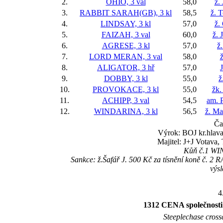
2.
OHIO, 3 val
58,0
ž.
3.
RABBIT SARAH(GB), 3 kl
58,5
ž. 
4.
LINDSAY, 3 kl
57,0
ž.
5.
FAIZAH, 3 val
60,0
ž. 
6.
AGRESE, 3 kl
57,0
ž
7.
LORD MERAN, 3 val
58,0
ž
8.
ALIGATOR, 3 hř
57,0
9.
DOBBY, 3 kl
55,0
ž
10.
PROVOKACE, 3 kl
55,0
žk.
11.
ACHIPP, 3 val
54,5
am. P
12.
WINDARINA, 3 kl
56,5
ž. Ma
Ča
Výrok: BOJ kr.hlava-
Majitel: J+J Votava,
Kůň č.1 WIND
Sankce: ž.Šafář J. 500 Kč za tísnění koně č. 2
výs
4
1312 CENA společnos
Steeplechase crossc