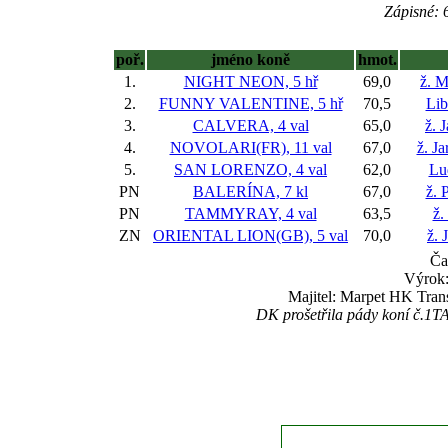
Zápisné: 6
poř.
jméno koně
hmot.
1.
NIGHT NEON, 5 hř
69,0
ž. 
2.
FUNNY VALENTINE, 5 hř
70,5
Lib
3.
CALVERA, 4 val
65,0
ž. 
4.
NOVOLARI(FR), 11 val
67,0
ž. J
5.
SAN LORENZO, 4 val
62,0
Lu
PN
BALERÍNA, 7 kl
67,0
ž. 
PN
TAMMYRAY, 4 val
63,5
ž.
ZN
ORIENTAL LION(GB), 5 val
70,0
ž. 
Ča
Výrok
Majitel: Marpet HK Trans 
DK prošetřila pády koní č.1T