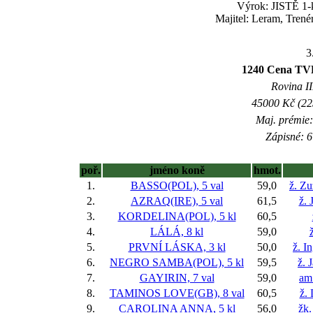
Výrok: JISTĚ 1-k
Majitel: Leram, Trené
3
1240 Cena TVD 
Rovina II
45000 Kč (225
Maj. prémie:
Zápisné: 6
poř.
jméno koně
hmot.
1.
BASSO(POL), 5 val
59,0
ž. Z
2.
AZRAQ(IRE), 5 val
61,5
ž. 
3.
KORDELINA(POL), 5 kl
60,5
4.
LÁLÁ, 8 kl
59,0
5.
PRVNÍ LÁSKA, 3 kl
50,0
ž. I
6.
NEGRO SAMBA(POL), 5 kl
59,5
ž. 
7.
GAYIRIN, 7 val
59,0
am
8.
TAMINOS LOVE(GB), 8 val
60,5
ž.
9.
CAROLINA ANNA, 5 kl
56,0
žk.