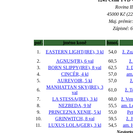
Rovina II
45000 Kč (225
Maj. prémie:
Zápisné: 6
poř.
jméno koně
hmot.
1.
EASTERN LIGHT(IRE), 3 kl
54,0
ž. Zu
2.
AGNUS(FR), 6 val
60,5
ž
3.
BORN SLIPPY(IRE), 8 val
62,5
ž. 
4.
CINCÉR, 4 kl
57,0
am.
5.
AUREVOIR, 5 kl
57,0
ž
MANHATTAN SKY(IRE), 3
6.
61,0
ž. 
val
7.
LA STESSA(IRE), 3 kl
60,0
ž. Ve
8.
NEZBEDA, 9 hř
55,5
am. L
9.
PRINCEZNA XENIE, 5 kl
55,0
Pe
10.
GRINWITCH, 8 val
59,5
ž. 
11.
LUXUS LOLA(GER), 3 kl
54,5
am. 
Nestarto