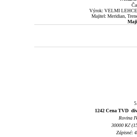
Ča
Výrok: VELMI LEHCE 10-
Majitel: Meridian, Tre
Maji
5
1242 Cena TVD  
Rovina IV
30000 Kč (15
Zápisné: 4