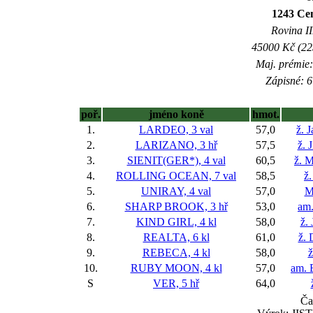
1243 Cen
Rovina II
45000 Kč (225
Maj. prémie:
Zápisné: 6
poř.
jméno koně
hmot.
1.
LARDEO, 3 val
57,0
ž. 
2.
LARIZANO, 3 hř
57,5
ž. 
3.
SIENIT(GER*), 4 val
60,5
ž. M
4.
ROLLING OCEAN, 7 val
58,5
ž
5.
UNIRAY, 4 val
57,0
M
6.
SHARP BROOK, 3 hř
53,0
am.
7.
KIND GIRL, 4 kl
58,0
ž.
8.
REALTA, 6 kl
61,0
ž. 
9.
REBECA, 4 kl
58,0
ž
10.
RUBY MOON, 4 kl
57,0
am. 
S
VER, 5 hř
64,0
Ča