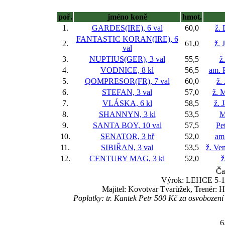
poř.
jméno koně
hmot.
1.
GARDES(IRE), 6 val
60,0
ž.
FANTASTIC KORAN(IRE), 6
2.
61,0
ž. 
val
3.
NUPTIUS(GER), 3 val
55,5
ž
4.
VODNICE, 8 kl
56,5
am. P
5.
QOMPRESOR(FR), 7 val
60,0
ž.
6.
STEFAN, 3 val
57,0
ž. 
7.
VLÁSKA, 6 kl
58,5
ž. 
8.
SHANNYN, 3 kl
53,5
M
9.
SANTA BOY, 10 val
57,5
Pe
10.
SENATOR, 3 hř
52,0
am
11.
SIBIŘAN, 3 val
53,5
ž. Ve
12.
CENTURY MAG, 3 kl
52,0
ž
Ča
Výrok: LEHCE 5-1 1
Majitel: Kovotvar Tvarůžek, Trenér: 
Poplatky: tr. Kantek Petr 500 Kč za osvoboze
6