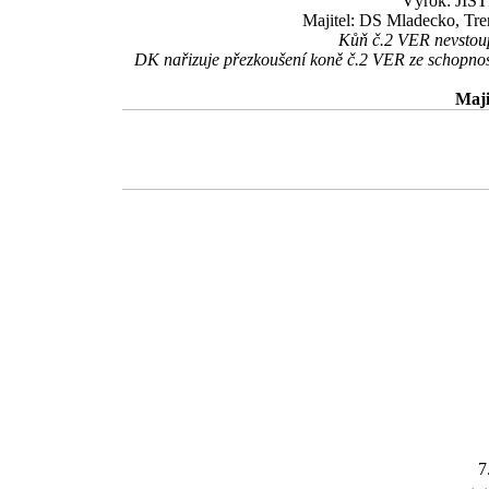
Výrok: JISTĚ
Majitel: DS Mladecko, Tre
Kůň č.2 VER nevstoupi
DK nařizuje přezkoušení koně č.2 VER ze schopnost
Maji
7