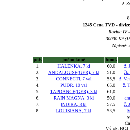
ž. Z
8
1245 Cena TVD - d
Rovina IV -
30000 Kč (15
Zápisné: 4
poř.
jméno koně
hmot.
1.
HALENKA, 7 kl
60,0
ž. 
2.
ANDALOUSE(GER), 7 kl
51,0
žk.
3.
CONNECTI, 7 val
55,5
ž. Ve
4.
PUDR, 10 val
65,0
ž. 
5.
TAPDANCE(GER), 3 kl
61,0
6.
RAIN MAGNA, 3 kl
50,0
am
7.
INDIRA, 8 kl
57,5
ž. 
8.
LOUISIANA, 7 kl
53,5
M
N
Ča
Výrok: BOJ k