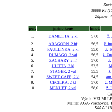
Rovin
30000 Kč (15
Zápisné: 4
poř.
jméno koně
hmot.
1.
DAMIETTA, 2 kl
57,0
ž. 
2.
ARAGORN, 2 hř
56,5
ž. I
3.
PAULLINKA, 2 kl
55,0
ž. 
4.
DUMÁGO, 2 val
56,5
ž. Zu
5.
ZACHARY, 2 hř
57,0
ž.
6.
ULITTA, 2 kl
53,5
Ma
7.
STAGER, 2 val
55,5
ž.
8.
SWEET CAFE, 2 kl
54,5
am.
9.
CECILKA, 2 kl
57,0
ž. M
10.
MENUET, 2 val
58,0
ž. 
Ča
Výrok: VELMI LEHC
Majitel: AGA-Vlachovice, 
Kůň č.1 ULI