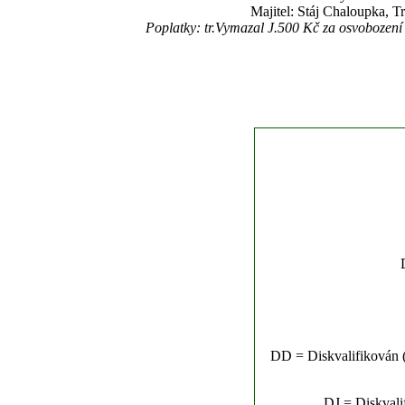
Majitel: Stáj Chaloupka, Tr
Poplatky: tr.Vymazal J.500 Kč za osvobozen
DD = Diskvalifikován (n
DJ = Diskvalif