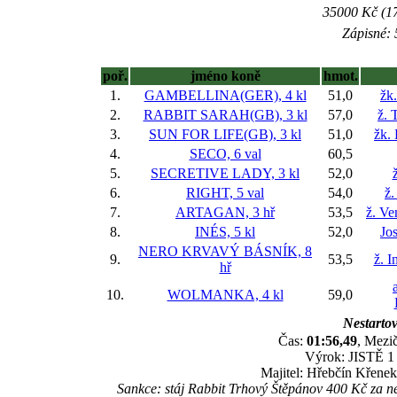
35000 Kč (17
Zápisné: 
poř.
jméno koně
hmot.
1.
GAMBELLINA(GER), 4 kl
51,0
žk
2.
RABBIT SARAH(GB), 3 kl
57,0
ž. 
3.
SUN FOR LIFE(GB), 3 kl
51,0
žk.
4.
SECO, 6 val
60,5
5.
SECRETIVE LADY, 3 kl
52,0
6.
RIGHT, 5 val
54,0
ž.
7.
ARTAGAN, 3 hř
53,5
ž. V
8.
INÉS, 5 kl
52,0
Jo
NERO KRVAVÝ BÁSNÍK, 8
9.
53,5
ž. I
hř
10.
WOLMANKA, 4 kl
59,0
Nestartov
Čas:
01:56,49
, Mezič
Výrok: JISTĚ 1 
Majitel: Hřebčín Křenek
Sankce: stáj Rabbit Trhový Štěpánov 400 Kč za