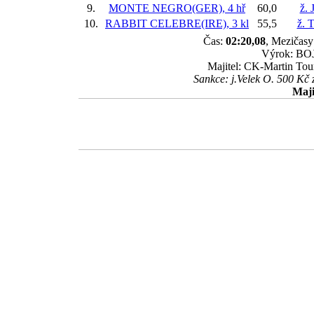
9.
MONTE NEGRO(GER), 4 hř
60,0
ž. 
10.
RABBIT CELEBRE(IRE), 3 kl
55,5
ž. 
Čas:
02:20,08
, Mezičasy:
Výrok: BOJ 
Majitel: CK-Martin Tou
Sankce: j.Velek O. 500 Kč 
Maji