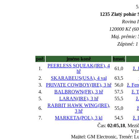
5
1235 Zlatý pohár 
Rovina I 
120000 Kč (600
Maj. prémie: 
Zápisné: 1 
poř.
jméno koně
hmot.
PEERLESS SQUEAK(IRE), 4
1.
61,0
ž. 
hř
2.
SKARABEUS(USA), 4 val
63,5
3.
PRIVATE COWBOY(IRE), 3 hř
56,0
ž. Fe
4.
BALBROWN(FR), 3 hř
57,5
ž. 
5.
LARAN(IRE), 3 hř
55,5
ž
RABBIT HAWK WING(IRE),
6.
55,0
ž
3 hř
7.
MARKETA(POL), 3 kl
54,5
ž.
Čas:
02:05,18
, Mezič
Výr
Majitel: GM Electronic, Trenér: L