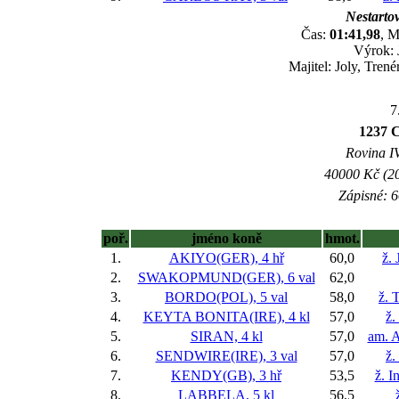
Nestartov
Čas:
01:41,98
, M
Výrok: 
Majitel: Joly, Tren
7
1237 C
Rovina IV
40000 Kč (20
Zápisné: 6
poř.
jméno koně
hmot.
1.
AKIYO(GER), 4 hř
60,0
ž. 
2.
SWAKOPMUND(GER), 6 val
62,0
3.
BORDO(POL), 5 val
58,0
ž. 
4.
KEYTA BONITA(IRE), 4 kl
57,0
ž.
5.
SIRAN, 4 kl
57,0
am. A
6.
SENDWIRE(IRE), 3 val
57,0
ž.
7.
KENDY(GB), 3 hř
53,5
ž. I
8.
LABBELA, 5 kl
56,5