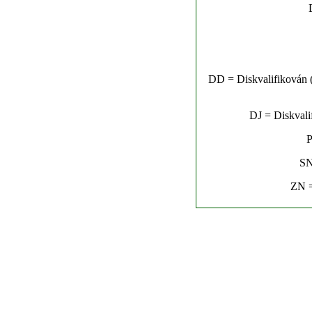
DD = Diskvalifikován (n
DJ = Diskvalif
P
SN
ZN =