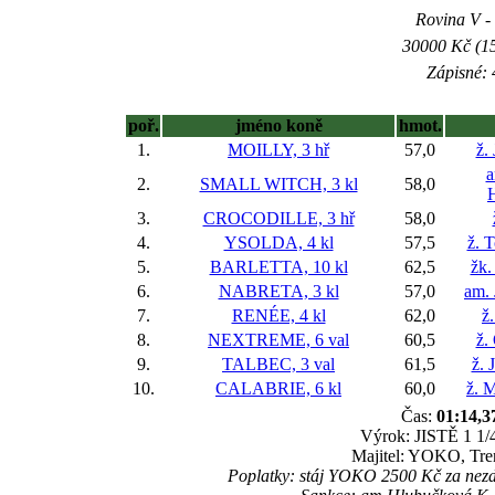
Rovina V - 
30000 Kč (15
Zápisné: 
poř.
jméno koně
hmot.
1.
MOILLY, 3 hř
57,0
ž.
a
2.
SMALL WITCH, 3 kl
58,0
3.
CROCODILLE, 3 hř
58,0
4.
YSOLDA, 4 kl
57,5
ž. 
5.
BARLETTA, 10 kl
62,5
žk.
6.
NABRETA, 3 kl
57,0
am. 
7.
RENÉE, 4 kl
62,0
ž
8.
NEXTREME, 6 val
60,5
ž.
9.
TALBEC, 3 val
61,5
ž. 
10.
CALABRIE, 6 kl
60,0
ž. M
Čas:
01:14,3
Výrok: JISTĚ 1 1/4
Majitel: YOKO, Tre
Poplatky: stáj YOKO 2500 Kč za nez