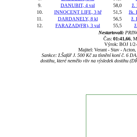
9.
DANUBIT, 4 val
58,0
ž.
10.
INNOCENT LIFE, 3 hř
51,5
žk.
11.
DARDANELY, 8 kl
56,5
ž.
12.
FARAZAD(FR), 3 val
55,5
ž
Nestartovali:
PRIN
Čas:
01:41,66
, M
Výrok: BOJ 1/2-n
Majitel: Verant - Stav - Acton
Sankce: ž.Šafář J. 500 Kč za tísnění koní č
dostihu, které nemělo vliv na výsledek dostihu (D