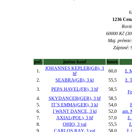
6
1236 Cena
Rovin
60000 Kč (300
Maj. prémie:
Zápisné: 9
poř.
jméno koně
hmot.
JOHANNES KEPLER(GB), 3
1.
60,0
ž. 
hř
2.
SEABRA(GB), 3 kl
55,5
ž. 
3.
PEPA HAVEL(FR), 3 hř
58,5
F
4.
SKYDANCER(GER), 3 hř
58,5
5.
IT`S EMMA(GER), 3 kl
54,0
ž
6.
I WANT DANCE, 3 kl
52,0
am. 
7.
AXIAL(POL), 3 hř
57,0
ž.
8.
OHIO, 3 val
55,5
ž
9.
CARLOS RAY, 3 val
58,0
ž.