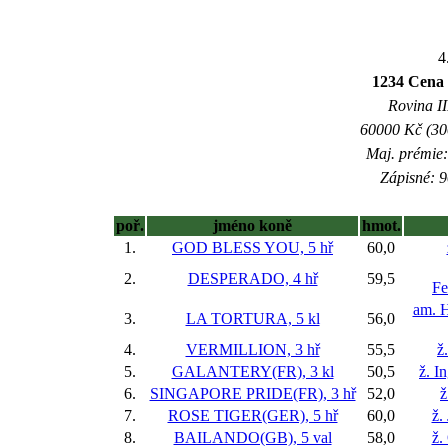
4
1234 Cena 
Rovina II
60000 Kč (300
Maj. prémie:
Zápisné: 9
poř.
jméno koně
hmot.
1.
GOD BLESS YOU, 5 hř
60,0
2.
DESPERADO, 4 hř
59,5
Fe
am. H
3.
LA TORTURA, 5 kl
56,0
4.
VERMILLION, 3 hř
55,5
ž
5.
GALANTERY(FR), 3 kl
50,5
ž. I
6.
SINGAPORE PRIDE(FR), 3 hř
52,0
ž
7.
ROSE TIGER(GER), 5 hř
60,0
ž.
8.
BAILANDO(GB), 5 val
58,0
ž.