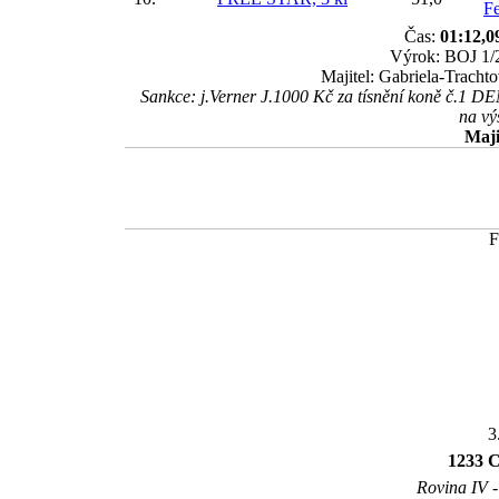
F
Čas:
01:12,0
Výrok: BOJ 1/2
Majitel: Gabriela-Tracht
Sankce: j.Verner J.1000 Kč za tísnění koně č.1
na vý
Maji
3
1233 C
Rovina IV -