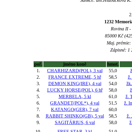
Sankce: am.Hlubučková K. 2
2
1232 Memoriál
Rovina II -
85000 Kč (425
Maj. prémie:
Zápisné: 1 
poř.
jméno koně
hmot.
1.
CHARHIZARD(POL), 3 val
55,0
2.
FRANCE EXTREME, 5 hř
58,5
ž.
3.
DEMON KING(IRE), 4 val
54,0
žk
4.
LUCKY HORSE(POL), 6 hř
58,0
ž
5.
MERBELA, 5 kl
61,0
ž. 
6.
GRANDET(POL*), 4 val
51,5
ž. I
7.
KATANGO(GER), 7 val
60,0
8.
RABBIT SHINKO(GB), 5 val
58,5
ž.
9.
SAGITÁRIUS, 6 val
58,0
ž
10.
FREE STAR, 3 kl
51,0