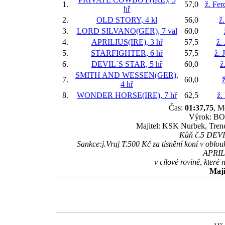
1.
57,0
ž. Fer
hř
2.
OLD STORY, 4 kl
56,0
ž
3.
LORD SILVANO(GER), 7 val
60,0
4.
APRILIUS(IRE), 3 hř
57,5
ž.
5.
STARFIGHTER, 6 hř
57,5
ž. 
6.
DEVIL`S STAR, 5 hř
60,0
ž
SMITH AND WESSEN(GER),
7.
60,0
ž
4 hř
8.
WONDER HORSE(IRE), 7 hř
62,5
ž.
Čas:
01:37,75
, M
Výrok: BOJ
Majitel: KSK Nurbek, Trené
Kůň č.5 DEVIL
Sankce:j.Vraj T.500 Kč za tísnění koní v oblo
APRIL
v cílové rovině, které
Maji