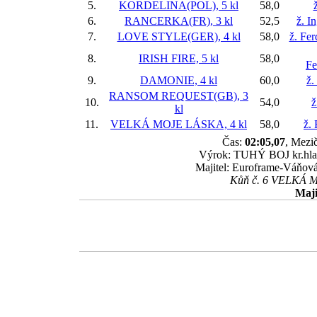
5.
KORDELINA(POL), 5 kl
58,0
6.
RANCERKA(FR), 3 kl
52,5
ž. I
7.
LOVE STYLE(GER), 4 kl
58,0
ž. Fe
8.
IRISH FIRE, 5 kl
58,0
Fe
9.
DAMONIE, 4 kl
60,0
ž.
RANSOM REQUEST(GB), 3
10.
54,0
ž
kl
11.
VELKÁ MOJE LÁSKA, 4 kl
58,0
ž.
Čas:
02:05,07
, Mezič
Výrok: TUHÝ BOJ kr.hlava-
Majitel: Euroframe-Váňová
Kůň č. 6 VELKÁ MO
Maji