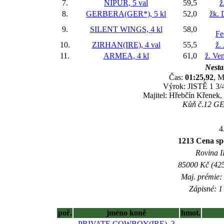
7.
NIPUR, 5 val
59,5
ž
8.
GERBERA(GER*), 5 kl
52,0
žk. 
9.
SILENT WINGS, 4 kl
58,0
Fe
10.
ZIRHAN(IRE), 4 val
55,5
ž.
11.
ARMEA, 4 kl
61,0
ž. Ve
Nesta
Čas:
01:25,92
, M
Výrok: JISTĚ 1 3/4
Majitel: Hřebčín Křenek,
Kůň č.12 GER
4
1213 Cena sp
Rovina II
85000 Kč (425
Maj. prémie:
Zápisné: 1 
poř.
jméno koně
hmot.
PRIVATE COWBOY(IRE), 3