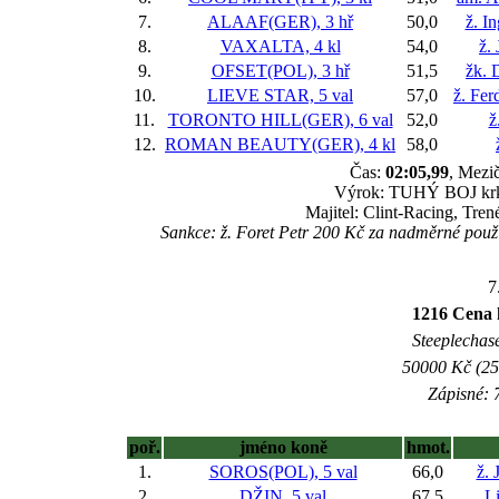
7.
ALAAF(GER), 3 hř
50,0
ž. I
8.
VAXALTA, 4 kl
54,0
ž.
9.
OFSET(POL), 3 hř
51,5
žk. 
10.
LIEVE STAR, 5 val
57,0
ž. Fer
11.
TORONTO HILL(GER), 6 val
52,0
ž
12.
ROMAN BEAUTY(GER), 4 kl
58,0
Čas:
02:05,99
, Mezič
Výrok: TUHÝ BOJ krk-6
Majitel: Clint-Racing, Tre
Sankce: ž. Foret Petr 200 Kč za nadměrné použit
7
1216 Cena 
Steeplechase
50000 Kč (25
Zápisné: 7
poř.
jméno koně
hmot.
1.
SOROS(POL), 5 val
66,0
ž. 
2.
DŽIN, 5 val
67,5
L