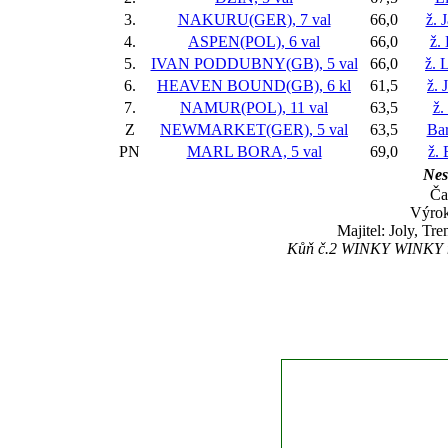
3.
NAKURU(GER), 7 val
66,0
ž. 
4.
ASPEN(POL), 6 val
66,0
ž.
5.
IVAN PODDUBNY(GB), 5 val
66,0
ž. 
6.
HEAVEN BOUND(GB), 6 kl
61,5
ž.
7.
NAMUR(POL), 11 val
63,5
ž.
Z
NEWMARKET(GER), 5 val
63,5
Ba
PN
MARL BORA, 5 val
69,0
ž.
Nes
Ča
Výrok
Majitel: Joly, Tre
Kůň č.2 WINKY WINKY nes