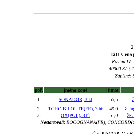
2
1211 Cena 
Rovina IV -
40000 Kč (20
Zápisné: 6
poř.
jméno koně
hmot.
1.
SONADOR, 3 kl
55,5
ž
2.
TCHO BILOUTE(FR), 3 hř
49,0
ž. I
3.
OX(POL), 3 hř
51,0
žk.
Nestartovali:
BOCOGNANA(FR), CONCORD(GER
Čas:
02:47,28
, Mezič