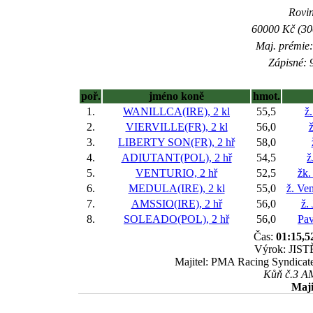
Rovin
60000 Kč (300
Maj. prémie:
Zápisné: 9
poř.
jméno koně
hmot.
1.
WANILLCA(IRE), 2 kl
55,5
ž
2.
VIERVILLE(FR), 2 kl
56,0
ž
3.
LIBERTY SON(FR), 2 hř
58,0
4.
ADIUTANT(POL), 2 hř
54,5
ž
5.
VENTURIO, 2 hř
52,5
žk.
6.
MEDULA(IRE), 2 kl
55,0
ž. Ve
7.
AMSSIO(IRE), 2 hř
56,0
ž.
8.
SOLEADO(POL), 2 hř
56,0
Pav
Čas:
01:15,5
Výrok: JISTĚ
Majitel: PMA Racing Syndicate
Kůň č.3 AMS
Maji