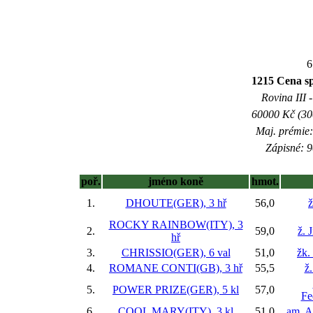
6
1215 Cena 
Rovina III -
60000 Kč (300
Maj. prémie:
Zápisné: 9
poř.
jméno koně
hmot.
1.
DHOUTE(GER), 3 hř
56,0
ž
ROCKY RAINBOW(ITY), 3
2.
59,0
ž. 
hř
3.
CHRISSIO(GER), 6 val
51,0
žk.
4.
ROMANE CONTI(GB), 3 hř
55,5
ž
5.
POWER PRIZE(GER), 5 kl
57,0
Fe
6.
COOL MARY(ITY), 3 kl
51,0
am. A