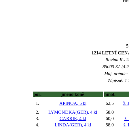
Hře
5
1214 LETNÍ CENA
Rovina II - 2
85000 Kč (425
Maj. prémie:
Zápisné: 1 
poř.
jméno koně
hmot.
1.
APINOA, 5 kl
62,5
ž. 
2.
LYMONDKA(GER), 4 kl
58,0
3.
CARRIE, 4 kl
60,0
ž.
4.
LINDA(GER), 4 kl
58,0
ž.