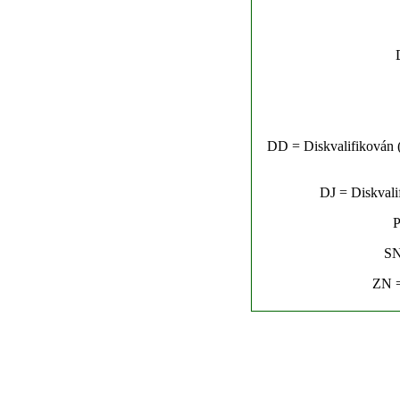
DD = Diskvalifikován (n
DJ = Diskvalif
P
SN
ZN =