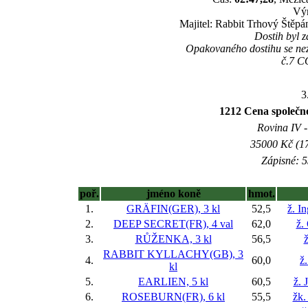
Vý
Majitel: Rabbit Trhový Štěpá
Dostih byl 
Opakovaného dostihu se n
č.7 
3
1212 Cena společ
Rovina IV -
35000 Kč (17
Zápisné: 5
poř.
jméno koně
hmot.
1.
GRÄFIN(GER), 3 kl
52,5
ž. I
2.
DEEP SECRET(FR), 4 val
62,0
ž.
3.
RŮŽENKA, 3 kl
56,5
ž
RABBIT KYLLACHY(GB), 3
4.
60,0
ž
kl
5.
EARLIEN, 5 kl
60,5
ž. 
6.
ROSEBURN(FR), 6 kl
55,5
žk.