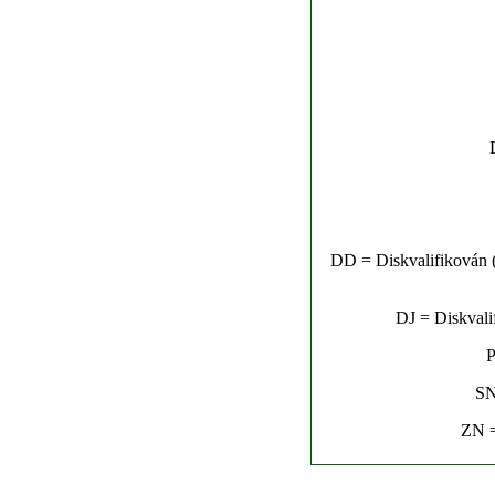
DD = Diskvalifikován (n
DJ = Diskvalif
P
SN
ZN =