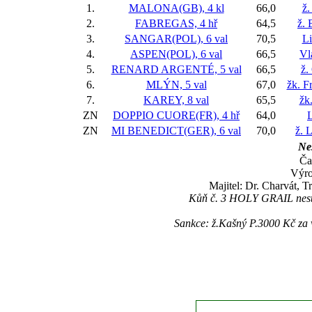
1.
MALONA(GB), 4 kl
66,0
ž.
2.
FABREGAS, 4 hř
64,5
ž. 
3.
SANGAR(POL), 6 val
70,5
L
4.
ASPEN(POL), 6 val
66,5
Vl
5.
RENARD ARGENTÉ, 5 val
66,5
ž.
6.
MLÝN, 5 val
67,0
žk. F
7.
KAREY, 8 val
65,5
žk
ZN
DOPPIO CUORE(FR), 4 hř
64,0
ZN
MI BENEDICT(GER), 6 val
70,0
ž. 
Nes
Ča
Výro
Majitel: Dr. Charvát, 
Kůň č. 3 HOLY GRAIL nesta
Sankce: ž.Kašný P.3000 Kč za 