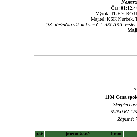
Nestart
Čas:
01:12,4
Výrok: TUHÝ BOJ kr.
Majitel: KSK Nurbek, T
DK přešetřila výkon koně č. 1 ASCARA, vyslechl
Maji
7
1184 Cena spo
Steeplechase
50000 Kč (25
Zápisné: 7
poř.
jméno koně
hmot.