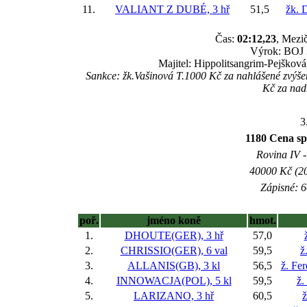
11.
VALIANT Z DUBÉ, 3 hř
51,5
žk. 
Čas:
02:12,23
, Mezič
Výrok: BOJ 3
Majitel: Hippolitsangrim-Pejšková
Sankce: žk.Vašinová T.1000 Kč za nahlášené zvýš
Kč za nad
3
1180 Cena sp
Rovina IV -
40000 Kč (20
Zápisné: 6
poř.
jméno koně
hmot.
1.
DHOUTE(GER), 3 hř
57,0
2.
CHRISSIO(GER), 6 val
59,5
ž
3.
ALLANIS(GB), 3 kl
56,5
ž. Fe
4.
INNOWACJA(POL), 5 kl
59,5
ž.
5.
LARIZANO, 3 hř
60,5
ž