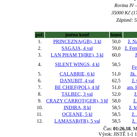
Rovina IV -
35000 Kč (17
Zápisné: 5
poř.
jméno koně
hmot.
1.
PRINCEZNA(GB), 3 kl
50,0
ž. N
2.
SAGAJA, 4 val
59,0
ž. Fer
3.
LAN PHAM TI(IRE), 3 kl
60,0
ž
4.
SILENT WINGS, 4 kl
58,5
Fe
5.
CALABRIE, 6 kl
51,0
žk.
6.
DANUBIT, 4 val
62,5
ž.
7.
BE CHIEF(POL), 4 hř
51,0
am. P
8.
TALBEC, 3 val
52,0
ž
9.
CRAZY CARROT(GER), 3 hř
58,0
ž
10.
INDIRA, 8 kl
58,5
ž. M
11.
OCEANE, 5 kl
58,5
ž.
12.
LAMASAR(FR), 5 val
58,5
ž.
Čas:
01:26,18
, M
Výrok: JISTĚ 1-1 1/