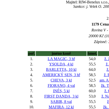
Majitel: RIW-Benelux s.r.o.
Sankce: j. Velek O. 20
2
1179 Cena
Rovina V - 
20000 Kč (10
Zápisné: 
poř.
jméno koně
hmot.
1.
LA MAGIC, 3 hř
54,0
ž. 
2.
YSOLDA, 4 kl
55,5
ž
3.
BARLETTA, 10 kl
64,0
ž
4.
AMERICKÝ SEN, 3 hř
58,5
ž. 
5.
CHEVA, 3 kl
52,5
am. A
6.
FIORANO, 4 val
58,5
žk. 
7.
INÉS, 5 kl
60,0
ž.
8.
FIRST DANDA, 3 kl
53,0
ž. N
9.
SABIR, 8 val
55,5
ž
10.
MAFIRA, 12 kl
55,5
žk.