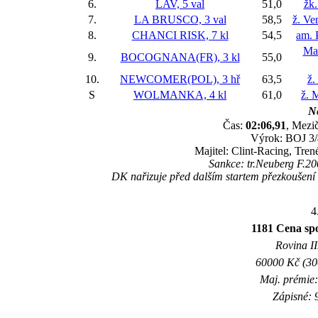
6.
LAV, 5 val
51,0
žk.
7.
LA BRUSCO, 3 val
58,5
ž. Ve
8.
CHANCI RISK, 7 kl
54,5
am. 
Ma
9.
BOCOGNANA(FR), 3 kl
55,0
10.
NEWCOMER(POL), 3 hř
63,5
ž.
S
WOLMANKA, 4 kl
61,0
ž. 
Ne
Čas:
02:06,91
, Mezič
Výrok: BOJ 3/4
Majitel: Clint-Racing, Tre
Sankce: tr.Neuberg F.20
DK nařizuje před dalším startem přezkoušen
4
1181 Cena sp
Rovina II
60000 Kč (300
Maj. prémie:
Zápisné: 9