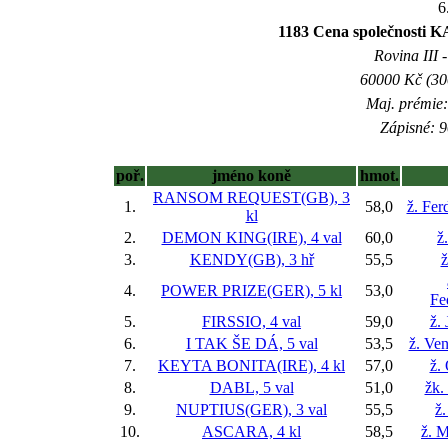
6
1183 Cena společnost
Rovina III -
60000 Kč (300
Maj. prémie:
Zápisné: 9
poř.
jméno koně
hmot.
RANSOM REQUEST(GB), 3
1.
58,0
ž. Fer
kl
2.
DEMON KING(IRE), 4 val
60,0
ž
3.
KENDY(GB), 3 hř
55,5
ž
4.
POWER PRIZE(GER), 5 kl
53,0
Fe
5.
FIRSSIO, 4 val
59,0
ž.
6.
I TAK ŠE DÁ, 5 val
53,5
ž. Ve
7.
KEYTA BONITA(IRE), 4 kl
57,0
ž.
8.
DABL, 5 val
51,0
žk.
9.
NUPTIUS(GER), 3 val
55,5
ž
10.
ASCARA, 4 kl
58,5
ž. M