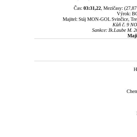
Čas:
03:31,22
, Mezičasy: (27,87 
Výrok: BO
Majitel: Stáj MON-GOL Svinčice, Tre
Kůň č. 9 NOV
Sankce: žk.Laube M. 2
Maji
H
Chem