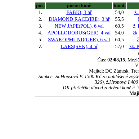
poř.
jméno koně
hmot.
1.
FABIO, 3 hř
54,0
ž.
2.
DIAMOND RACE(IRE), 3 hř
55,5
3.
NEW JAPE(POL), 6 val
60,5
ž.
4.
APOLLODORUS(GER), 4 val
54,0
žk
5.
SWAKOPMUND(GER), 6 val
60,5
ž
Z
LARS(SVK), 4 hř
57,0
žk. 
Čas:
02:08,15
, Mezič
V
Majitel: DC Zámrsk, Tre
Sankce: žk.Honsová P. 1500 Kč za nahlášené zvýš
326), ž.Hronová I.400
DK přešetřila důvod zadržení koně č. 
Maji