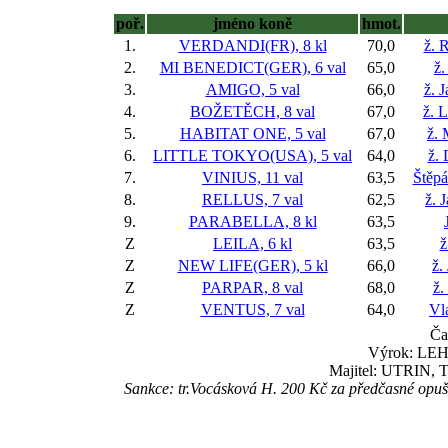
poř.
jméno koně
hmot.
1.
VERDANDI(FR), 8 kl
70,0
ž. 
2.
MI BENEDICT(GER), 6 val
65,0
ž.
3.
AMIGO, 5 val
66,0
ž. 
4.
BOŽETĚCH, 8 val
67,0
ž. 
5.
HABITAT ONE, 5 val
67,0
ž.
6.
LITTLE TOKYO(USA), 5 val
64,0
ž.
7.
VINIUS, 11 val
63,5
Štěp
8.
RELLUS, 7 val
62,5
ž. 
9.
PARABELLA, 8 kl
63,5
Z
LEILA, 6 kl
63,5
ž
Z
NEW LIFE(GER), 5 kl
66,0
ž.
Z
PARPAR, 8 val
68,0
ž.
Z
VENTUS, 7 val
64,0
Vl
Ča
Výrok: LEHC
Majitel: UTRIN, T
Sankce: tr.Vocásková H. 200 Kč za předčasné op