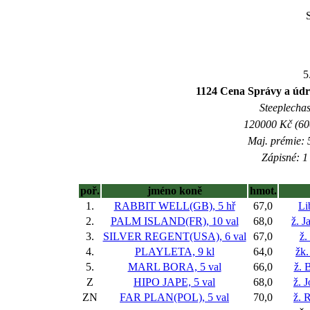
5
1124 Cena Správy a údrž
Steeplechas
120000 Kč (600
Maj. prémie: 
Zápisné: 1 
poř.
jméno koně
hmot.
1.
RABBIT WELL(GB), 5 hř
67,0
Li
2.
PALM ISLAND(FR), 10 val
68,0
ž. J
3.
SILVER REGENT(USA), 6 val
67,0
ž.
4.
PLAYLETA, 9 kl
64,0
žk
5.
MARL BORA, 5 val
66,0
ž. 
Z
HIPO JAPE, 5 val
68,0
ž. 
ZN
FAR PLAN(POL), 5 val
70,0
ž. 