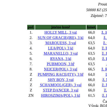
Prout
50000 Kč (25
Zápisné: 7
poř.
jméno koně
hmot.
1.
HOLLY MILL, 3 val
66,0
ž. 
2.
SUN OF GRACIE(IRE), 3 kl
64,0
ž.
3.
MARQUESS, 3 val
63,5
ž.
4.
LEA(POL), 3 kl
64,0
ž. 
5.
MARANELLO, 3 val
63,5
ž.
6.
RYANA, 3 kl
65,0
ž. 
7.
PUBMOON, 3 hř
63,5
8.
NEICER(POL), 3 val
66,5
ž. 
Z
PUMPING RACE(ITY), 3 hř
64,0
Z
SHY BOY, 3 val
66,0
ž.
Z
SCHAMOOL(GER), 3 val
66,0
ž. 
Z
STEP DANCER, 3 val
66,0
ž.
ZN
HIROSZIMA(POL), 3 kl
61,5
ž. 
Ča
Výrok: BOJ 