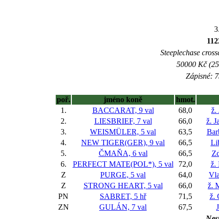
3
112
Steeplechase crossc
50000 Kč (25
Zápisné: 7
poř.
jméno koně
hmot.
1.
BACCARAT, 9 val
68,0
ž.
2.
LIESBRIEF, 7 val
66,0
ž. 
3.
WEISMÜLER, 5 val
63,5
Bar
4.
NEW TIGER(GER), 9 val
66,5
Li
5.
ČMAŇA, 6 val
66,5
Zd
6.
PERFECT MATE(POL*), 5 val
72,0
ž.
Z
PURGE, 5 val
64,0
Vla
Z
STRONG HEART, 5 val
66,0
ž. 
PN
SABRET, 5 hř
71,5
ž.
ZN
GULÁN, 7 val
67,5
Nest