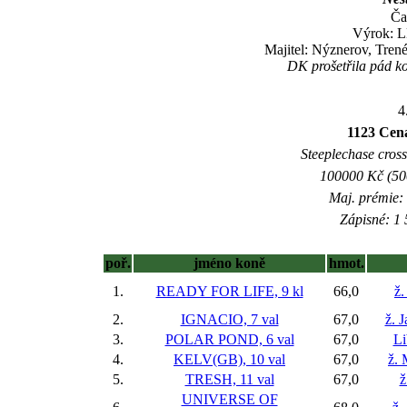
Ča
Výrok: L
Majitel: Nýznerov, Tren
DK prošetřila pád ko
4
1123 Cena
Steeplechase crossc
100000 Kč (500
Maj. prémie:
Zápisné: 1 
poř.
jméno koně
hmot.
1.
READY FOR LIFE, 9 kl
66,0
ž.
2.
IGNACIO, 7 val
67,0
ž. 
3.
POLAR POND, 6 val
67,0
Li
4.
KELV(GB), 10 val
67,0
ž.
5.
TRESH, 11 val
67,0
ž
UNIVERSE OF