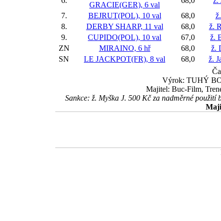
6.
68,0
ž.
GRACIE(GER), 6 val
7.
BEJRUT(POL), 10 val
68,0
ž
8.
DERBY SHARP, 11 val
68,0
ž. 
9.
CUPIDO(POL), 10 val
67,0
ž. 
ZN
MIRAINO, 6 hř
68,0
ž.
SN
LE JACKPOT(FR), 8 val
68,0
ž. 
Ča
Výrok: TUHÝ BOJ k
Majitel: Buc-Film, Tren
Sankce: ž. Myška J. 500 Kč za nadměrné použití b
Maji