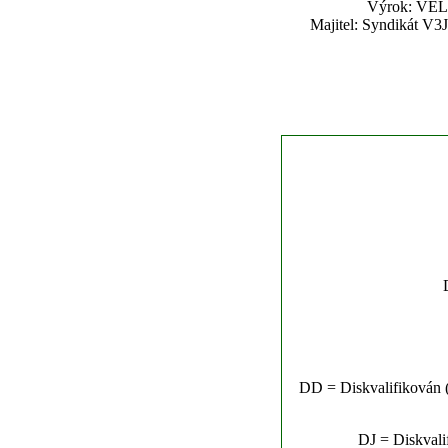
Výrok: VEL
Majitel: Syndikát V3J
DD = Diskvalifikován (n
DJ = Diskvalif