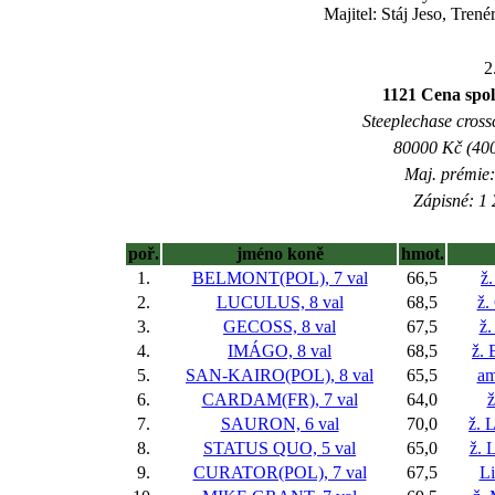
Majitel: Stáj Jeso, Tren
2
1121 Cena spole
Steeplechase crossc
80000 Kč (400
Maj. prémie:
Zápisné: 1 
poř.
jméno koně
hmot.
1.
BELMONT(POL), 7 val
66,5
ž.
2.
LUCULUS, 8 val
68,5
ž.
3.
GECOSS, 8 val
67,5
ž.
4.
IMÁGO, 8 val
68,5
ž. 
5.
SAN-KAIRO(POL), 8 val
65,5
am
6.
CARDAM(FR), 7 val
64,0
ž
7.
SAURON, 6 val
70,0
ž. 
8.
STATUS QUO, 5 val
65,0
ž. 
9.
CURATOR(POL), 7 val
67,5
L