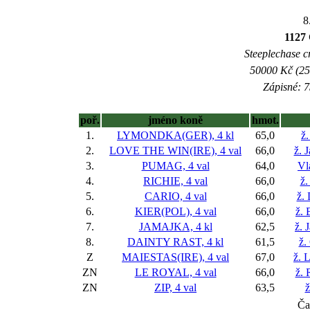
8
1127
Steeplechase c
50000 Kč (25
Zápisné: 7
poř.
jméno koně
hmot.
1.
LYMONDKA(GER), 4 kl
65,0
ž.
2.
LOVE THE WIN(IRE), 4 val
66,0
ž. 
3.
PUMAG, 4 val
64,0
Vl
4.
RICHIE, 4 val
66,0
ž.
5.
CARIO, 4 val
66,0
ž.
6.
KIER(POL), 4 val
66,0
ž. 
7.
JAMAJKA, 4 kl
62,5
ž. 
8.
DAINTY RAST, 4 kl
61,5
ž.
Z
MAIESTAS(IRE), 4 val
67,0
ž. 
ZN
LE ROYAL, 4 val
66,0
ž. 
ZN
ZIP, 4 val
63,5
ž
Ča