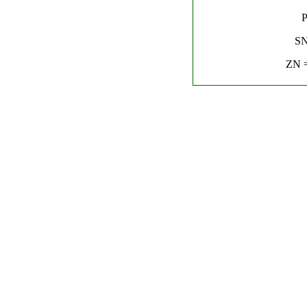
P
SN
ZN =