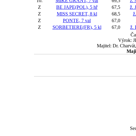
10.
MIKE GRANT, 7 val
69,5
ž.
Z
BE JAPE(POL), 5 hř
67,5
ž. 
Z
MISS SECRET, 8 kl
68,5
ž
Z
PONTE, 7 val
67,0
Z
SORBETIERE(FR), 5 kl
67,0
ž.
Ča
Výrok: J
Majitel: Dr. Charvát
Maji
Se