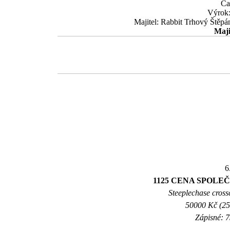
Ča
Výrok:
Majitel: Rabbit Trhový Štěpá
Maji
6
1125 CENA SPOLE
Steeplechase crossc
50000 Kč (25
Zápisné: 7