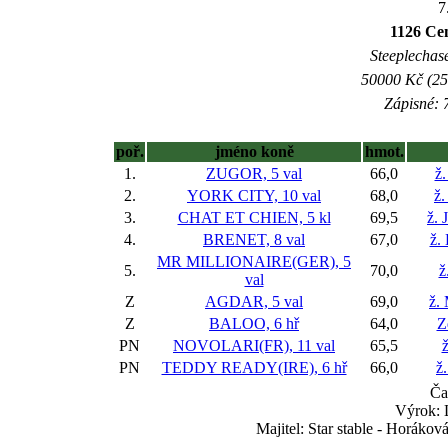
7
1126 Ce
Steeplechase
50000 Kč (25
Zápisné: 7
poř.
jméno koně
hmot.
1.
ZUGOR, 5 val
66,0
ž
2.
YORK CITY, 10 val
68,0
ž.
3.
CHAT ET CHIEN, 5 kl
69,5
ž.
4.
BRENET, 8 val
67,0
ž.
MR MILLIONAIRE(GER), 5
5.
70,0
ž
val
Z
AGDAR, 5 val
69,0
ž.
Z
BALOO, 6 hř
64,0
Z
PN
NOVOLARI(FR), 11 val
65,5
PN
TEDDY READY(IRE), 6 hř
66,0
ž
Ča
Výrok: 
Majitel: Star stable - Horáko