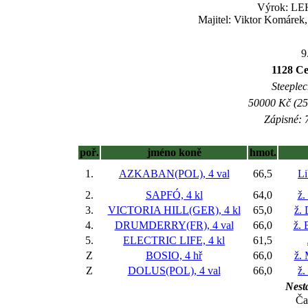
Výrok: LEH
Majitel: Viktor Komárek,
9
1128 Ce
Steeplec
50000 Kč (25
Zápisné: 7
poř.
jméno koně
hmot.
1.
AZKABAN(POL), 4 val
66,5
Li
2.
SAPFÓ, 4 kl
64,0
ž.
3.
VICTORIA HILL(GER), 4 kl
65,0
ž.
4.
DRUMDERRY(FR), 4 val
66,0
ž. 
5.
ELECTRIC LIFE, 4 kl
61,5
Z
BOSIO, 4 hř
66,0
ž.
Z
DOLUS(POL), 4 val
66,0
ž.
Nesta
Ča