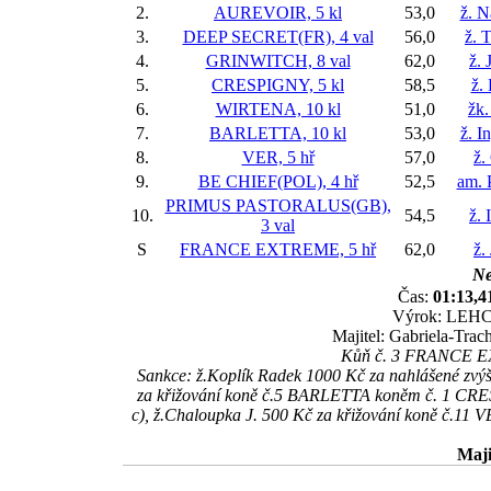
2.
AUREVOIR, 5 kl
53,0
ž. N
3.
DEEP SECRET(FR), 4 val
56,0
ž. 
4.
GRINWITCH, 8 val
62,0
ž. 
5.
CRESPIGNY, 5 kl
58,5
ž.
6.
WIRTENA, 10 kl
51,0
žk.
7.
BARLETTA, 10 kl
53,0
ž. I
8.
VER, 5 hř
57,0
ž.
9.
BE CHIEF(POL), 4 hř
52,5
am. 
PRIMUS PASTORALUS(GB),
10.
54,5
ž.
3 val
S
FRANCE EXTREME, 5 hř
62,0
ž.
Ne
Čas:
01:13,4
Výrok: LEHCE 
Majitel: Gabriela-Trac
Kůň č. 3 FRANCE EXT
Sankce: ž.Koplík Radek 1000 Kč za nahlášené zvý
za křižování koně č.5 BARLETTA koněm č. 1 CRESP
c), ž.Chaloupka J. 500 Kč za křižování koně č.11 
Maji