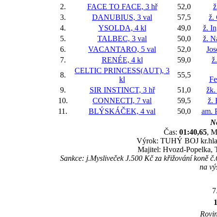
2.
FACE TO FACE, 3 hř
52,0
ž
3.
DANUBIUS, 3 val
57,5
ž.
4.
YSOLDA, 4 kl
49,0
ž. I
5.
TALBEC, 3 val
50,0
ž. N
6.
VACANTARO, 5 val
52,0
Jos
7.
RENÉE, 4 kl
59,0
ž
CELTIC PRINCESS(AUT), 3
8.
55,5
kl
Fe
9.
SIR INSTINCT, 3 hř
51,0
žk.
10.
CONNECTI, 7 val
59,5
ž.
11.
BLÝSKÁČEK, 4 val
50,0
am. P
Ne
Čas:
01:40,65
, M
Výrok: TUHÝ BOJ kr.hlava
Majitel: Hvozd-Popelka, T
Sankce: j.Mysliveček J.500 Kč za křižování koně
na vý
7
Rovin