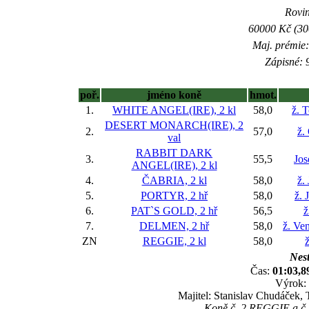
Rovin
60000 Kč (300
Maj. prémie:
Zápisné: 9
poř.
jméno koně
hmot.
1.
WHITE ANGEL(IRE), 2 kl
58,0
ž. 
DESERT MONARCH(IRE), 2
2.
57,0
ž.
val
RABBIT DARK
3.
55,5
Jos
ANGEL(IRE), 2 kl
4.
ČABRIA, 2 kl
58,0
ž.
5.
PORTYR, 2 hř
58,0
ž. 
6.
PAT`S GOLD, 2 hř
56,5
ž
7.
DELMEN, 2 hř
58,0
ž. Ve
ZN
REGGIE, 2 kl
58,0
ž
Nest
Čas:
01:03,8
Výrok: 
Majitel: Stanislav Chudáček
Koně č. 2 REGGIE a č. 9