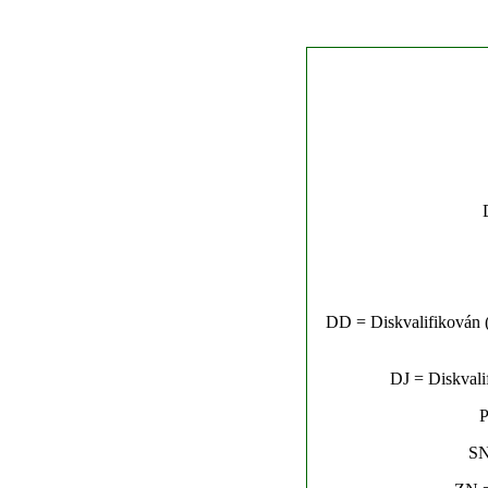
DD = Diskvalifikován (n
DJ = Diskvalif
P
SN