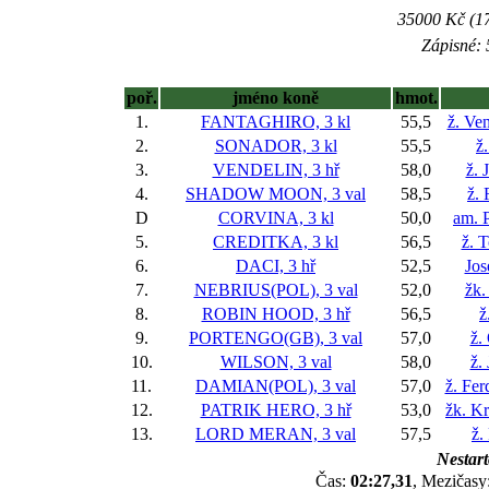
35000 Kč (17
Zápisné: 
poř.
jméno koně
hmot.
1.
FANTAGHIRO, 3 kl
55,5
ž. Ve
2.
SONADOR, 3 kl
55,5
ž
3.
VENDELIN, 3 hř
58,0
ž. 
4.
SHADOW MOON, 3 val
58,5
ž.
D
CORVINA, 3 kl
50,0
am. P
5.
CREDITKA, 3 kl
56,5
ž. 
6.
DACI, 3 hř
52,5
Jos
7.
NEBRIUS(POL), 3 val
52,0
žk.
8.
ROBIN HOOD, 3 hř
56,5
ž
9.
PORTENGO(GB), 3 val
57,0
ž.
10.
WILSON, 3 val
58,0
ž.
11.
DAMIAN(POL), 3 val
57,0
ž. Fer
12.
PATRIK HERO, 3 hř
53,0
žk. Kr
13.
LORD MERAN, 3 val
57,5
ž.
Nestart
Čas:
02:27,31
, Mezičasy: