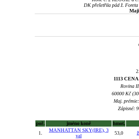
DK přešetřila pád ž. Foreta
Maji
2
1113 CENA
Rovina II
60000 Kč (300
Maj. prémie:
Zápisné: 9
poř.
jméno koně
hmot.
MANHATTAN SKY(IRE), 3
1.
53,0
ž
val