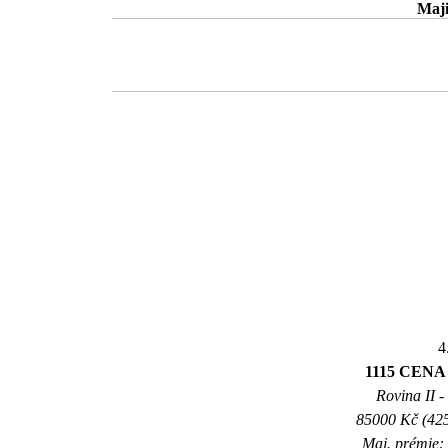
Maji
4
1115 CEN
Rovina II -
85000 Kč (425
Maj. prémie: