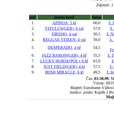
Zápisné: 1 
poř.
jméno koně
hmot.
1.
APINOA, 5 kl
60,0
ž. 
2.
VITULUS(GER), 6 val
57,0
ž.
3.
FIRSSIO, 4 val
50,5
ž. N
4.
REGGAE STIXEN, 4 val
59,0
ž.
5.
DESPERADO, 4 hř
54,5
Fe
6.
JAZZ BARON(GER), 4 hř
55,5
ž. 
7.
LUCKY HORSE(POL), 6 hř
61,0
ž
8.
JUST FIELD(GER), 4 kl
57,5
ž.
9.
IRISH MIRACLE, 6 kl
49,5
ž. I
Čas:
01:38,99
, M
Výrok: JISTĚ
Majitel: Euroframe-Váňová
Sankce: jezdec Koplík 3 Re
Maji