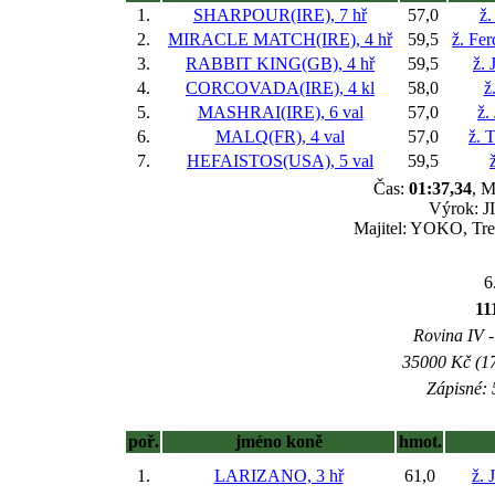
1.
SHARPOUR(IRE), 7 hř
57,0
ž.
2.
MIRACLE MATCH(IRE), 4 hř
59,5
ž. Fe
3.
RABBIT KING(GB), 4 hř
59,5
ž. 
4.
CORCOVADA(IRE), 4 kl
58,0
ž
5.
MASHRAI(IRE), 6 val
57,0
ž.
6.
MALQ(FR), 4 val
57,0
ž. 
7.
HEFAISTOS(USA), 5 val
59,5
Čas:
01:37,34
, M
Výrok: JI
Majitel: YOKO, Tre
6
1
Rovina IV -
35000 Kč (17
Zápisné: 
poř.
jméno koně
hmot.
1.
LARIZANO, 3 hř
61,0
ž. 