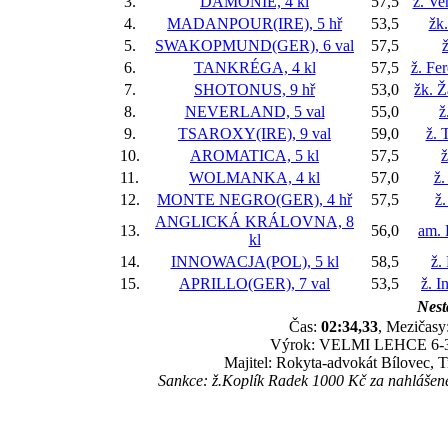
3.
DAMONIE, 4 kl
57,5
ž. Ve
4.
MADANPOUR(IRE), 5 hř
53,5
žk
5.
SWAKOPMUND(GER), 6 val
57,5
6.
TANKRÉGA, 4 kl
57,5
ž. Fe
7.
SHOTONUS, 9 hř
53,0
žk. 
8.
NEVERLAND, 5 val
55,0
ž
9.
TSAROXY(IRE), 9 val
59,0
ž. 
10.
AROMATICA, 5 kl
57,5
ž
11.
WOLMANKA, 4 kl
57,0
ž.
12.
MONTE NEGRO(GER), 4 hř
57,5
ž
ANGLICKÁ KRÁLOVNA, 8
13.
56,0
am. 
kl
14.
INNOWACJA(POL), 5 kl
58,5
ž.
15.
APRILLO(GER), 7 val
53,5
ž. I
Nest
Čas:
02:34,33
, Mezičasy:
Výrok: VELMI LEHCE 6-3/4-
Majitel: Rokyta-advokát Bílovec, T
Sankce: ž.Koplík Radek 1000 Kč za nahlášen