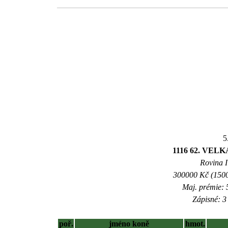
5
1116 62. VE
Rovina I 
300000 Kč (1500
Maj. prémie: 
Zápisné: 3 
poř.
jméno koně
hmot.