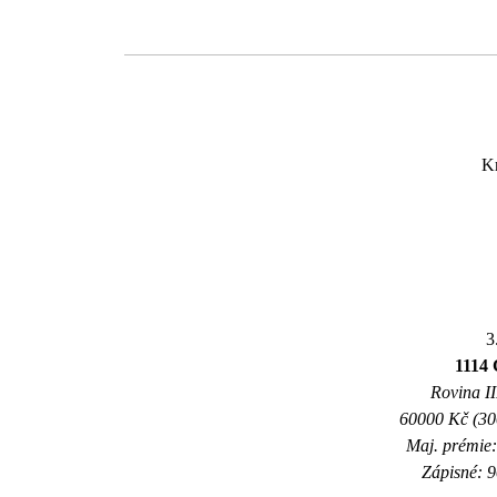
K
3
1114
Rovina II
60000 Kč (300
Maj. prémie:
Zápisné: 9