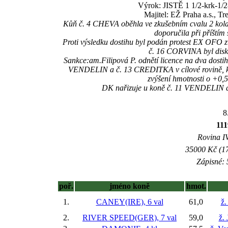
Výrok: JISTĚ 1 1/2-krk-1/2-
Majitel: EŽ Praha a.s., T
Kůň č. 4 CHEVA oběhla ve zkušebním cvalu 2 kola, d
doporučila při příštím
Proti výsledku dostihu byl podán protest EX OFO 
č. 16 CORVINA byl diskv
Sankce:am.Filipová P. odnětí licence na dva dosti
VENDELIN a č. 13 CREDITKA v cílové rovině, kte
zvýšení hmotnosti o +
DK nařizuje u koně č. 11 VENDELIN abs
8
11
Rovina IV
35000 Kč (17
Zápisné: 
poř.
jméno koně
hmot.
1.
CANEY(IRE), 6 val
61,0
ž.
2.
RIVER SPEED(GER), 7 val
59,0
ž.