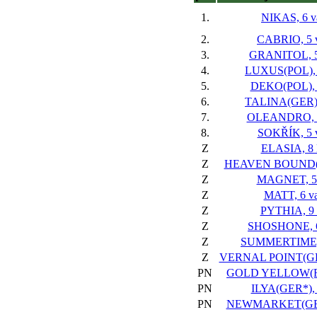
1.
NIKAS, 6 v
2.
CABRIO, 5 
3.
GRANITOL, 5
4.
LUXUS(POL), 
5.
DEKO(POL), 
6.
TALINA(GER),
7.
OLEANDRO, 6
8.
SOKŘÍK, 5 
Z
ELASIA, 8 
Z
HEAVEN BOUND(G
Z
MAGNET, 5 
Z
MATT, 6 va
Z
PYTHIA, 9 
Z
SHOSHONE, 6
Z
SUMMERTIME, 
Z
VERNAL POINT(GER
PN
GOLD YELLOW(FR)
PN
ILYA(GER*), 
PN
NEWMARKET(GER)