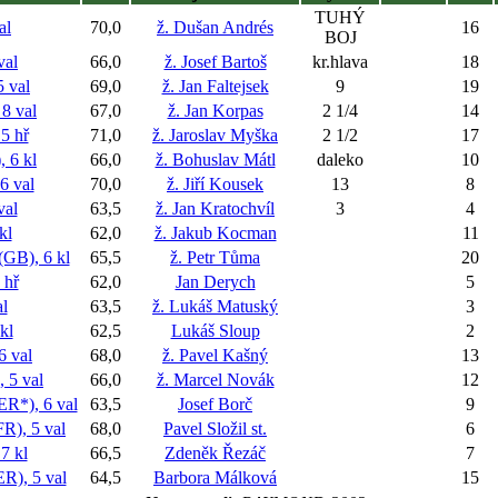
TUHÝ
al
70,0
ž. Dušan Andrés
16
BOJ
val
66,0
ž. Josef Bartoš
kr.hlava
18
 val
69,0
ž. Jan Faltejsek
9
19
8 val
67,0
ž. Jan Korpas
2 1/4
14
5 hř
71,0
ž. Jaroslav Myška
2 1/2
17
 6 kl
66,0
ž. Bohuslav Mátl
daleko
10
 val
70,0
ž. Jiří Kousek
13
8
val
63,5
ž. Jan Kratochvíl
3
4
kl
62,0
ž. Jakub Kocman
11
B), 6 kl
65,5
ž. Petr Tůma
20
hř
62,0
Jan Derych
5
l
63,5
ž. Lukáš Matuský
3
kl
62,5
Lukáš Sloup
2
 val
68,0
ž. Pavel Kašný
13
5 val
66,0
ž. Marcel Novák
12
*), 6 val
63,5
Josef Borč
9
, 5 val
68,0
Pavel Složil st.
6
7 kl
66,5
Zdeněk Řezáč
7
, 5 val
64,5
Barbora Málková
15