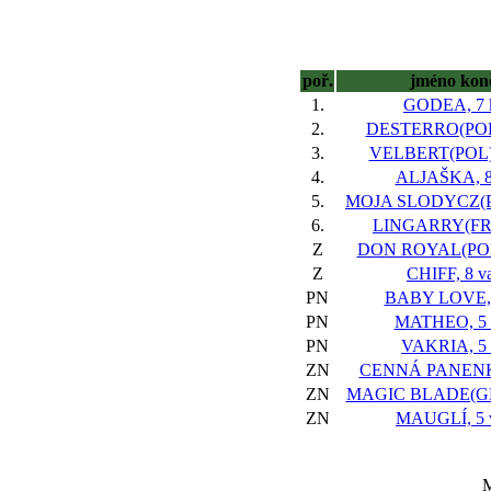
poř.
jméno kon
1.
GODEA, 7 
2.
DESTERRO(POL)
3.
VELBERT(POL),
4.
ALJAŠKA, 8
5.
MOJA SLODYCZ(PO
6.
LINGARRY(FR),
Z
DON ROYAL(POL)
Z
CHIFF, 8 va
PN
BABY LOVE, 
PN
MATHEO, 5 
PN
VAKRIA, 5 
ZN
CENNÁ PANENKA
ZN
MAGIC BLADE(GER
ZN
MAUGLÍ, 5 
M