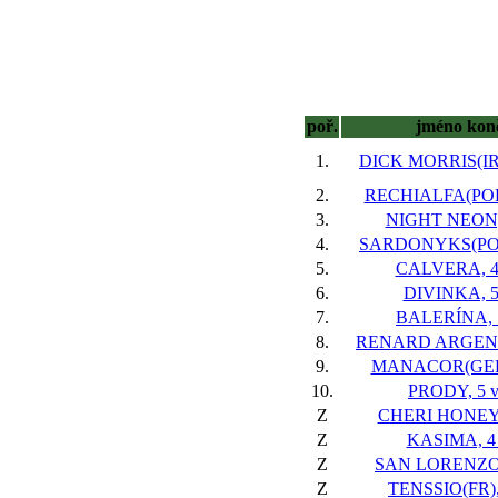
poř.
jméno kon
1.
DICK MORRIS(IRE
2.
RECHIALFA(POL*
3.
NIGHT NEON, 
4.
SARDONYKS(POL)
5.
CALVERA, 4 
6.
DIVINKA, 5
7.
BALERÍNA, 7
8.
RENARD ARGENTÉ
9.
MANACOR(GER)
10.
PRODY, 5 v
Z
CHERI HONEY, 
Z
KASIMA, 4 
Z
SAN LORENZO, 
Z
TENSSIO(FR), 