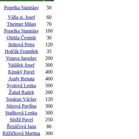
Popelka Stanislav
50
Váňa st. Josef
60
Theimer Milan
70
Popelka Stanislav
100
Olehla Čestmír
30
Jirátová Petra
120
Holčák František
35
Votava Jaroslav
200
Valášek Josef
300
Kinský Pavel
400
Audy Renata
400
Syslová Lenka
500
Žalud Radek
200
Soukup Václav
120
Sůrová Pavlína
300
Staňková Lenka
300
Složil Pavel
250
Řezáčová Jana
80
Růžičková Martina
300