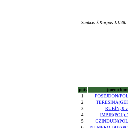
Sankce: ž.Korpas J.1500
poř.
jméno kon
1.
POSEJDON(POL),
2.
TERESINA(GER)
3.
RUBÍN, 9 v
4.
IMBIR(POL), 7
5.
CZINDUIN(POL),
6.
NUMERO DUE(POL)