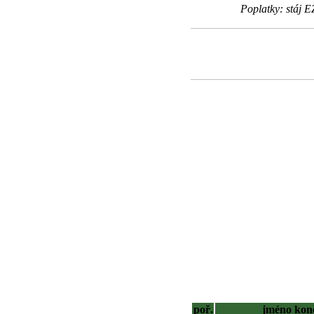
Poplatky: stáj 
poř.
jméno kon