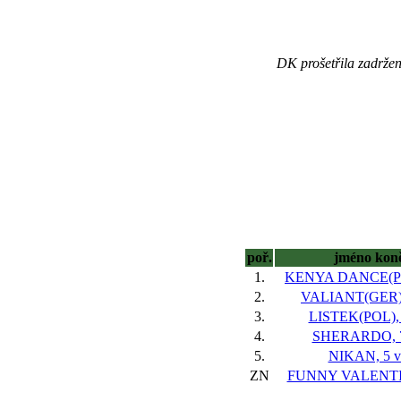
DK prošetřila zadržení
poř.
jméno kon
1.
KENYA DANCE(POL
2.
VALIANT(GER),
3.
LISTEK(POL), 
4.
SHERARDO, 7
5.
NIKAN, 5 v
ZN
FUNNY VALENTIN