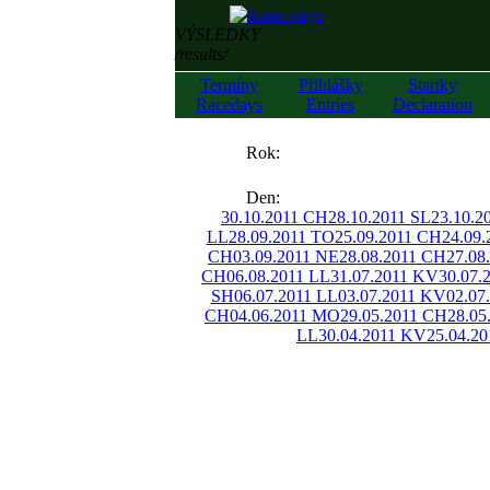
VÝSLEDKY
/results/
Termíny
Přihlášky
Startky
Racedays
Entries
Declaration
««
Rok:
»»
Den:
30.10.2011 CH
28.10.2011 SL
23.10.2
LL
28.09.2011 TO
25.09.2011 CH
24.09
CH
03.09.2011 NE
28.08.2011 CH
27.08
CH
06.08.2011 LL
31.07.2011 KV
30.07.
SH
06.07.2011 LL
03.07.2011 KV
02.07
CH
04.06.2011 MO
29.05.2011 CH
28.05
LL
30.04.2011 KV
25.04.2