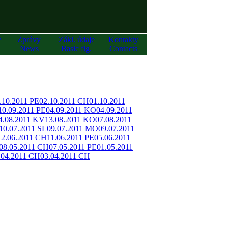
y
Zprávy
Zákl. údaje
Kontakty
News
Basic fig.
Contacts
.10.2011 PE
02.10.2011 CH
01.10.2011
10.09.2011 PE
04.09.2011 KO
04.09.2011
4.08.2011 KV
13.08.2011 KO
07.08.2011
10.07.2011 SL
09.07.2011 MO
09.07.2011
12.06.2011 CH
11.06.2011 PE
05.06.2011
08.05.2011 CH
07.05.2011 PE
01.05.2011
.04.2011 CH
03.04.2011 CH