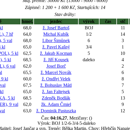
Maj. prémie: 30000 Kč (15000 - 9000 - 6000)
Zápisné: 1 200 + 1 600 Kč, Startujících: 14
Stav dráhy:
ě
hmot.
jezdec
výrok
čas
stč
kl
68,0
ž. Josef Bartoš
BOJ
11
, 7 hř
64,0
Michal Kubík
1/2
14
 5 val
68,0
Libor Šimůnek
6
3
 kl
65,0
ž. Pavel Kašný
3/4
1
L), 5 kl
62,5
ž. Jakub Kocman
5
10
 5 kl
68,5
ž. Jiří Kousek
daleko
4
, 6 val
62,0
Josef Borč
2
l
65,5
ž. Marcel Novák
6
9 kl
60,0
ž. Ondřej Velek
8
val
67,5
ž. Bohuslav Mátl
7
kl
65,0
ž. Jan Faltejsek
5
, 5 kl
68,5
Zdeněk Bodlák
13
), 9 val
62,0
žk. Adam Čmiel
9
val
63,0
ž. Dominik Pastuszka
12
Čas:
04:16,27
, Mezičasy: ()
Výrok: BOJ 1/2-6-3/4-5-daleko
ajitel: Josef Jančar a syn, Trenér: Bělka Martin, Chov: Hřebčín Napaje