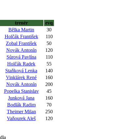
trenér
evq
Bělka Martin
30
Holčák František
110
Zobal František
50
Novák Antonín
120
Sůrová Pavlína
110
Holčák Radek
55
Staňková Lenka
140
Vinklárek René
160
Novák Antonín
200
Popelka Stanislav
45
Junková Jana
160
Bodlák Radim
70
Theimer Milan
250
Vaňourek Aleš
120
dla