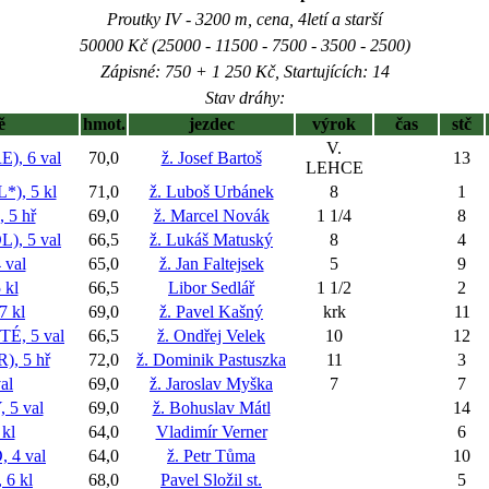
Proutky IV - 3200 m, cena, 4letí a starší
50000 Kč (25000 - 11500 - 7500 - 3500 - 2500)
Zápisné: 750 + 1 250 Kč, Startujících: 14
Stav dráhy:
ě
hmot.
jezdec
výrok
čas
stč
V.
), 6 val
70,0
ž. Josef Bartoš
13
LEHCE
), 5 kl
71,0
ž. Luboš Urbánek
8
1
5 hř
69,0
ž. Marcel Novák
1 1/4
8
, 5 val
66,5
ž. Lukáš Matuský
8
4
val
65,0
ž. Jan Faltejsek
5
9
 kl
66,5
Libor Sedlář
1 1/2
2
 kl
69,0
ž. Pavel Kašný
krk
11
, 5 val
66,5
ž. Ondřej Velek
10
12
, 5 hř
72,0
ž. Dominik Pastuszka
11
3
al
69,0
ž. Jaroslav Myška
7
7
5 val
69,0
ž. Bohuslav Mátl
14
kl
64,0
Vladimír Verner
6
4 val
64,0
ž. Petr Tůma
10
6 kl
68,0
Pavel Složil st.
5