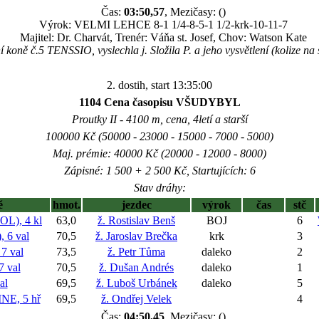
Čas:
03:50,57
, Mezičasy: ()
Výrok: VELMI LEHCE 8-1 1/4-8-5-1 1/2-krk-10-11-7
Majitel: Dr. Charvát, Trenér: Váňa st. Josef, Chov: Watson Kate
 koně č.5 TENSSIO, vyslechla j. Složila P. a jeho vysvětlení (kolize na
2. dostih, start 13:35:00
1104 Cena časopisu VŠUDYBYL
Proutky II - 4100 m, cena, 4letí a starší
100000 Kč (50000 - 23000 - 15000 - 7000 - 5000)
Maj. prémie: 40000 Kč (20000 - 12000 - 8000)
Zápisné: 1 500 + 2 500 Kč, Startujících: 6
Stav dráhy:
ě
hmot.
jezdec
výrok
čas
stč
), 4 kl
63,0
ž. Rostislav Benš
BOJ
6
 6 val
70,5
ž. Jaroslav Brečka
krk
3
7 val
73,5
ž. Petr Tůma
daleko
2
 val
70,5
ž. Dušan Andrés
daleko
1
al
69,5
ž. Luboš Urbánek
daleko
5
E, 5 hř
69,5
ž. Ondřej Velek
4
Čas:
04:50,45
, Mezičasy: ()