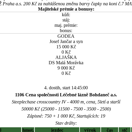
EŽ Praha a.s. 200 Kč za nahlášenou změnu barvy čapky na koni č.7 
Majitelské prémie a bonusy:
kůň:
stáj:
maj. prémie:
bonus:
GODEA
Josef Jančar a syn
15 000 Kč
0 Kč
ALJAŠKA
DS Malá Morávka
9 000 Kč
0 Kč
4. dostih, start 14:45:00
1106 Cena společnosti Léčebné lázně Bohdaneč a.s.
Steeplechase crosscountry IV - 4000 m, cena, 5letí a starší
50000 Kč (25000 - 11500 - 7500 - 3500 - 2500)
Zápisné: 750 + 1 000 Kč, Startujících: 19
Stav dráhy:
ě
hmot.
jezdec
výrok
čas
stč