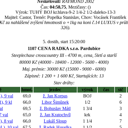
Nestartovali:
RAYMOND 2002
Čas:
04:58,75
, Mezičasy: ()
Výrok: TUHÝ BOJ kr.hlava-9-2 1/4-2 1/2-daleko-13-3
Majitel: Castor, Trenér: Popelka Stanislav, Chov: Vocásek František
 Kč za nahlášené zvýšení hmotnosti o +1kg na koni č.14 LUXUS v prů
326).
5. dostih, start 15:20:00
1107 CENA RADKA s.r.o. Pardubice
Steeplechase crosscountry III - 4700 m, cena, 5letí a starší
80000 Kč (40000 - 18400 - 12000 - 5600 - 4000)
Maj. prémie: 30000 Kč (15000 - 9000 - 6000)
Zápisné: 1 200 + 1 600 Kč, Startujících: 13
Stav dráhy:
ě
hmot.
jezdec
výrok
čas
stč
 9 val
69,0
ž. Jan Korpas
BOJ
2
, 9 kl
66,0
Libor Šimůnek
1/2
6
al
69,5
ž. Bohuslav Mátl
1 3/4
3
 val
65,0
ž. Jan Kratochvíl
krk
4
 8 val
66,0
Lukáš Sloup
1 1/4
7
, 10 val
67,5
ž. Radek Havelka
1 1/2
5