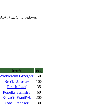
 skoku) vzala na vědomí.
trenér
evq
Wroblewski Grzegorz
50
Brečka Jaroslav
100
Piruch Jozef
35
Popelka Stanislav
60
Kovačík František
200
Zobal František
30