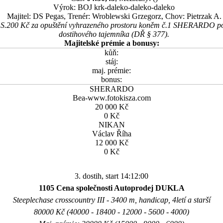
Výrok: BOJ krk-daleko-daleko-daleko
Majitel: DS Pegas, Trenér: Wroblewski Grzegorz, Chov: Pietrzak A.
 2 S.200 Kč za opuštění vyhrazeného prostoru koněm č.1 SHERARDO p
dostihového tajemníka (DŘ § 377).
Majitelské prémie a bonusy:
kůň:
stáj:
maj. prémie:
bonus:
SHERARDO
Bea-www.fotokisza.com
20 000 Kč
0 Kč
NIKAN
Václav Říha
12 000 Kč
0 Kč
3. dostih, start 14:12:00
1105 Cena společnosti Autoprodej DUKLA
Steeplechase crosscountry III - 3400 m, handicap, 4letí a starší
80000 Kč (40000 - 18400 - 12000 - 5600 - 4000)