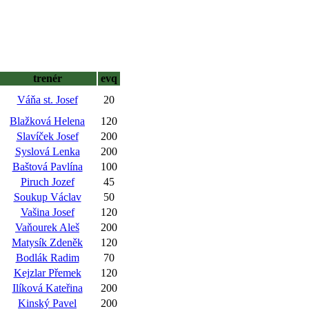
trenér
evq
Váňa st. Josef
20
Blažková Helena
120
Slavíček Josef
200
Syslová Lenka
200
Baštová Pavlína
100
Piruch Jozef
45
Soukup Václav
50
Vašina Josef
120
Vaňourek Aleš
200
Matysík Zdeněk
120
Bodlák Radim
70
Kejzlar Přemek
120
Ilíková Kateřina
200
Kinský Pavel
200