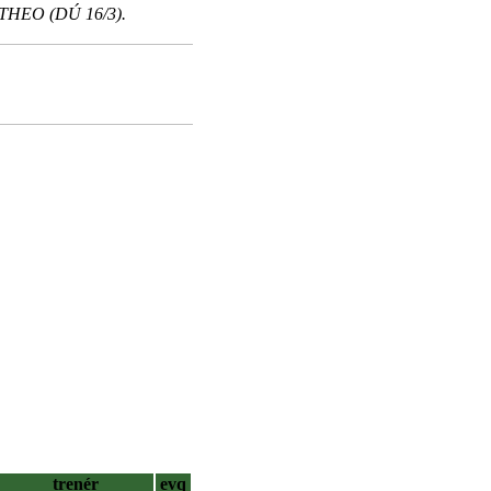
MATHEO (DÚ 16/3).
trenér
evq