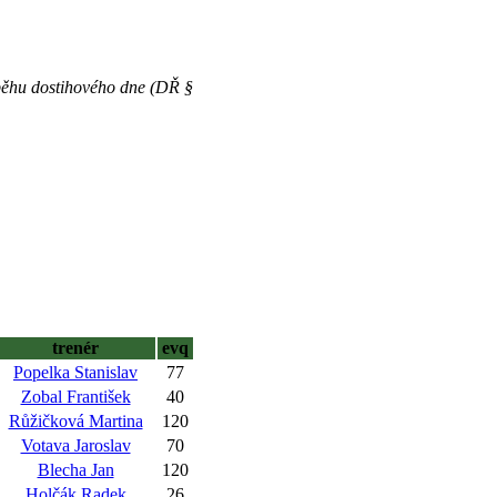
běhu dostihového dne (DŘ §
trenér
evq
Popelka Stanislav
77
Zobal František
40
Růžičková Martina
120
Votava Jaroslav
70
Blecha Jan
120
Holčák Radek
26