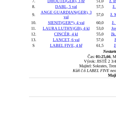
7.
DHOUTE(GER), 3 hř
51,0
ž. 
8.
DABL, 5 val
57,5
ž.
ANGE GUARDIAN(GER), 3
9.
57,0
ž. 
val
10.
SIENIT(GER*), 4 val
60,0
ž.
11.
LAURA LUTHY(GB), 4 kl
53,0
Jo
12.
CINCÉR, 4 kl
55,0
žk
13.
LANCET, 6 val
57,0
ž
S
LABEL FIVE, 4 hř
61,5
ž
Nestart
Čas:
01:25,66
, M
Výrok: JISTĚ 2 3/4
Majitel: Sokrates, Tr
Kůň č.6 LABEL FIVE neodst
Maji