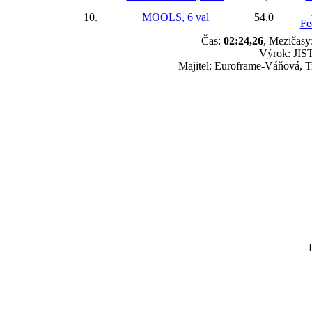
10.
MOOLS, 6 val
54,0
Fe
Čas:
02:24,26
, Mezičasy:
Výrok: JIST
Majitel: Euroframe-Váňová, T