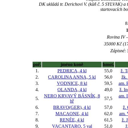
DK ukládá tr. Derichovi V. (kůň č. 5 SYLVAK) a tr
startovacích b
8
Rovina IV -
35000 Kč (17
Zápisné: 
poř.
jméno koně
hmot.
1.
PEDRICA, 4 kl
55,0
ž. 
2.
CAROLINA ANNA, 5 kl
56,0
žk.
3.
VODNICE, 8 kl
59,5
am. P
4.
OLANDA, 4 kl
49,0
ž. I
NERO KRVAVÝ BÁSNÍK, 8
am. 
5.
57,5
hř
6.
BRAVO(GER), 4 kl
57,0
ž.
7.
MACAONE, 4 kl
62,0
am. 
8.
RENÉE, 4 kl
61,5
ž. 
9.
VACANTARO, 5 val
51,0
ž