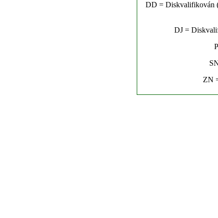
DD = Diskvalifikován (n
DJ = Diskvalif
P
SN
ZN =