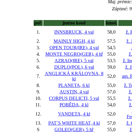
Maj. prémie:
Zápisné: 9
poř.
jméno koně
hmot.
1.
INNSBRUCK, 4 val
58,0
ž. 
2.
MAINLY HIGH, 4 kl
57,5
ž. 
3.
OPEN TOUR(IRE), 4 val
54,5
4.
MONTE NEGRO(GER), 4 hř
55,0
ž
5.
AZRAQ(IRE), 5 val
53,5
ž. I
6.
DUPLO(POL), 6 val
59,0
ž. 
ANGLICKÁ KRÁLOVNA, 8
7.
52,0
am. P
kl
8.
PLANETA, 6 kl
55,0
ž. 
9.
AUSTIN, 4 val
57,0
ž
10.
CORPUS DELICTI, 5 val
55,5
ž
11.
POBĚDA, 4 kl
54,0
ž
12.
VANDETA, 4 kl
52,0
Fe
13.
PAT`S WHITE HEAT, 4 kl
57,0
ž.
S
GOLEO(GER), 5 hř
55,0
ž