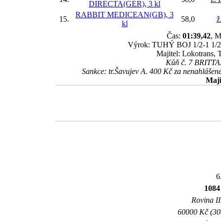
DIRECTA(GER), 3 kl
RABBIT MEDICEAN(GB), 3
15.
58,0
ž
kl
Čas:
01:39,42
, M
Výrok: TUHÝ BOJ 1/2-1 1/2-3-
Majitel: Lokotrans,
Kůň č. 7 BRITTAN
Sankce: tr.Šavujev A. 400 Kč za nenahláš
Maji
6
108
Rovina II
60000 Kč (300