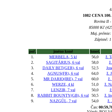
4
1082 CENA 10
Rovina II -
85000 Kč (425
Maj. prémie:
Zápisné: 1 
poř.
jméno koně
hmot.
1.
MERBELA, 5 kl
56,0
ž. 
2.
SAGITÁRIUS, 6 val
58,0
ž
3.
DAILY BET(GER), 6 val
52,5
Jos
4.
AGNUS(FR), 6 val
64,0
ž. 
5.
MR DARIO(IRE), 7 val
60,0
ž.
6.
WERZE, 4 kl
51,0
ž. N
7.
LENZIR, 7 val
50,0
ž
8.
RABBIT BOUNTY(GB), 6 val
50,5
ž. I
9.
NAZGŮL, 7 val
54,0
ž.
Čas:
00:59,7
Výrok: BOJ 3/4-