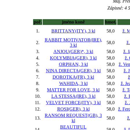
Maj. Pré
Zápisné: 4 5
poř.
jméno koně
hmot.
1.
BRITTANY(ITY), 3 kl
58,0
ž. M
RABBIT MOTIVATOR(IRE),
2.
58,0
ž
3 kl
3.
ANJOU(GER)*, 3 kl
58,0
ž. 
4.
KOLYMBIA(GER), 3 kl
58,0
ž.
5.
ORPHAN, 3 kl
58,0
ž. Ve
6.
NINA DIRECTA(GER), 3 kl
58,0
ž. 
7.
DOROTKA(FR), 3 kl
58,0
ž
8.
WAHIDA, 3 kl
58,0
ž. Je
9.
MATTER FOR LOVE, 3 kl
58,0
ž. 
10.
LA STESSA(IRE), 3 kl
58,0
ž.
11.
VELVET FORCE(ITY), 3 kl
58,0
ž.
12.
ROSI(GER), 3 kl
58,0
ž. Fer
RANSOM REQUEST(GB), 3
13.
58,0
ž
kl
BEAUTIFUL
14.
58,0
ž. 