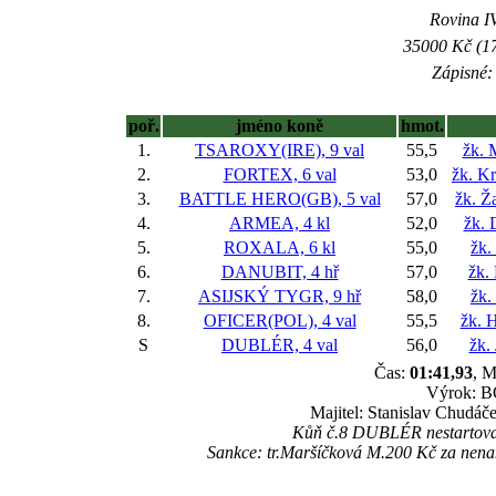
Rovina IV
35000 Kč (17
Zápisné: 
poř.
jméno koně
hmot.
1.
TSAROXY(IRE), 9 val
55,5
žk. 
2.
FORTEX, 6 val
53,0
žk. Kr
3.
BATTLE HERO(GB), 5 val
57,0
žk. Ž
4.
ARMEA, 4 kl
52,0
žk. 
5.
ROXALA, 6 kl
55,0
žk.
6.
DANUBIT, 4 hř
57,0
žk.
7.
ASIJSKÝ TYGR, 9 hř
58,0
žk.
8.
OFICER(POL), 4 val
55,5
žk. 
S
DUBLÉR, 4 val
56,0
žk.
Čas:
01:41,93
, M
Výrok: BO
Majitel: Stanislav Chudáč
Kůň č.8 DUBLÉR nestartoval z
Sankce: tr.Maršíčková M.200 Kč za nena