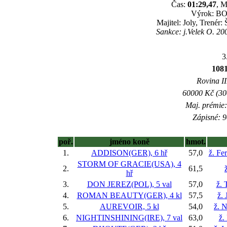
Čas:
01:29,47
, M
Výrok: BOJ
Majitel: Joly, Trené
Sankce: j.Velek O. 20
3
108
Rovina II
60000 Kč (300
Maj. prémie:
Zápisné: 9
poř.
jméno koně
hmot.
1.
ADDISON(GER), 6 hř
57,0
ž. Fe
STORM OF GRACIE(USA), 4
2.
61,5
hř
3.
DON JEREZ(POL), 5 val
57,0
ž.
4.
ROMAN BEAUTY(GER), 4 kl
57,5
ž.
5.
AUREVOIR, 5 kl
54,0
ž. 
6.
NIGHTINSHINING(IRE), 7 val
63,0
ž.