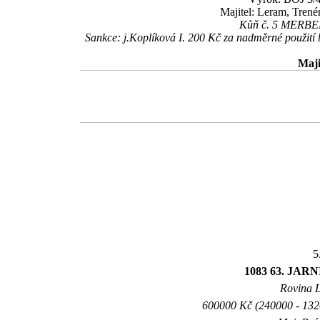
Majitel: Leram, Trené
Kůň č. 5 MERBELA
Sankce: j.Koplíková I. 200 Kč za nadměrné použití
Maji
5
1083 63. JARN
Rovina L 
600000 Kč (240000 - 1320