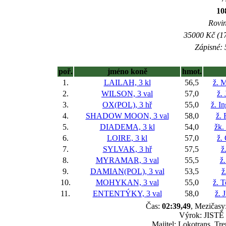
1
Rovin
35000 Kč (17
Zápisné: 
poř.
jméno koně
hmot.
1.
LAILAH, 3 kl
56,5
ž. M
2.
WILSON, 3 val
57,0
ž.
3.
OX(POL), 3 hř
55,0
ž. I
4.
SHADOW MOON, 3 val
58,0
ž.
5.
DIADEMA, 3 kl
54,0
žk.
6.
LOIRE, 3 kl
57,0
ž.
7.
SYLVAK, 3 hř
57,5
ž
8.
MYRAMAR, 3 val
55,5
ž
9.
DAMIAN(POL), 3 val
53,5
ž
10.
MOHYKAN, 3 val
55,0
ž. 
11.
ENTENTÝKY, 3 val
58,0
ž. 
Čas:
02:39,49
, Mezičasy:
Výrok: JISTĚ 3
Majitel: Lokotrans, Tr