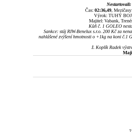
Nestartovali:
Čas:
02:36,49
, Mezičasy:
Výrok: TUHÝ BOJ kr
Majitel: Vabank, Trené
Kůň č. 1 GOLEO nestart
Sankce: stáj RIW-Benelux s.r.o. 200 Kč za nen
nahlášené zvýšení hmotnosti o +1kg na koni č.1 
ž. Koplík Radek výst
Maji
7