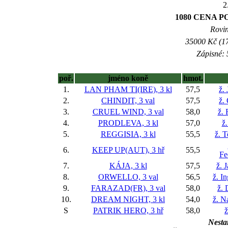
2
1080 CENA 
Rovin
35000 Kč (17
Zápisné: 
poř.
jméno koně
hmot.
1.
LAN PHAM TI(IRE), 3 kl
57,5
ž.
2.
CHINDIT, 3 val
57,5
ž.
3.
CRUEL WIND, 3 val
58,0
ž.
4.
PRODLEVA, 3 kl
57,0
ž
5.
REGGISIA, 3 kl
55,5
ž. 
6.
KEEP UP(AUT), 3 hř
55,5
Fe
7.
KÁJA, 3 kl
57,5
ž. 
8.
ORWELLO, 3 val
56,5
ž. I
9.
FARAZAD(FR), 3 val
58,0
ž. 
10.
DREAM NIGHT, 3 kl
54,0
ž. N
S
PATRIK HERO, 3 hř
58,0
ž
Nestar