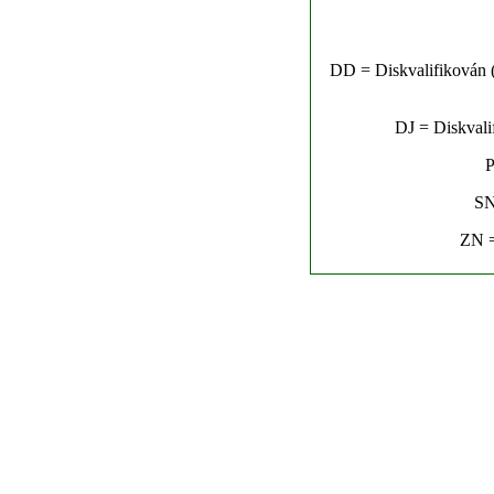
DD = Diskvalifikován (n
DJ = Diskvalif
P
SN
ZN =