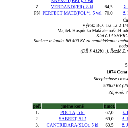
ENERGY(BEL), 7 val
Z
VERDANDI(FR), 8 kl
64,5
ž.
PN
PERFECT MATE(POL*), 5 val
70,0
ž.
Ča
Výrok: BOJ 1/2-12-2 1/4-
Majitel: Hospůdka Malá ale naša-Hrad
Kůň č.14 SHERON 
Sankce: tr.Janda Jiří 400 Kč za nenahlášenou změ
nedo
(DŘ § 412b)., j. Řezáč Z.
5
1074 Cena 
Steeplechase crossc
50000 Kč (25
Zápisné: 7
poř.
jméno koně
hmot.
1.
POCTA, 5 kl
67,0
ž.
2.
SABRET, 5 hř
69,0
ž. 
3.
CANTRIDARA(SLO), 5 kl
63,5
ž.