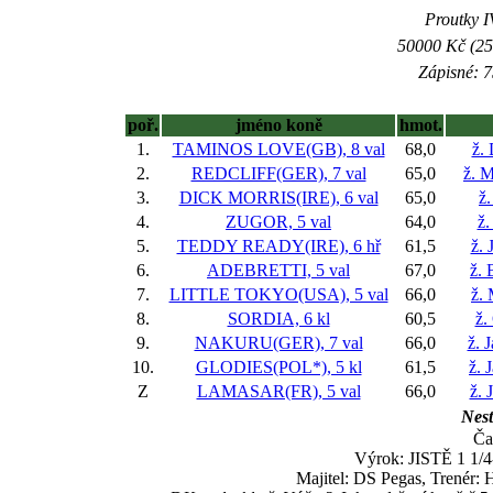
Proutky IV
50000 Kč (25
Zápisné: 7
poř.
jméno koně
hmot.
1.
TAMINOS LOVE(GB), 8 val
68,0
ž.
2.
REDCLIFF(GER), 7 val
65,0
ž. 
3.
DICK MORRIS(IRE), 6 val
65,0
ž.
4.
ZUGOR, 5 val
64,0
ž.
5.
TEDDY READY(IRE), 6 hř
61,5
ž. 
6.
ADEBRETTI, 5 val
67,0
ž. 
7.
LITTLE TOKYO(USA), 5 val
66,0
ž.
8.
SORDIA, 6 kl
60,5
ž.
9.
NAKURU(GER), 7 val
66,0
ž. 
10.
GLODIES(POL*), 5 kl
61,5
ž. 
Z
LAMASAR(FR), 5 val
66,0
ž. 
Nest
Ča
Výrok: JISTĚ 1 1/4-
Majitel: DS Pegas, Trenér: 