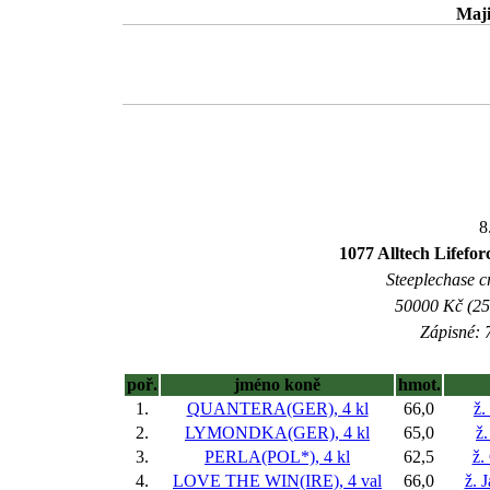
Maji
8
1077 Alltech Lifefo
Steeplechase c
50000 Kč (25
Zápisné: 7
poř.
jméno koně
hmot.
1.
QUANTERA(GER), 4 kl
66,0
ž.
2.
LYMONDKA(GER), 4 kl
65,0
ž.
3.
PERLA(POL*), 4 kl
62,5
ž.
4.
LOVE THE WIN(IRE), 4 val
66,0
ž. 