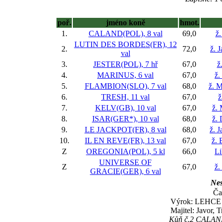
poř.
jméno koně
hmot.
1.
CALAND(POL), 8 val
69,0
ž.
LUTIN DES BORDES(FR), 12
2.
72,0
ž. 
val
3.
JESTER(POL), 7 hř
67,0
ž
4.
MARINUS, 6 val
67,0
ž.
5.
FLAMBION(SLO), 7 val
68,0
ž. 
6.
TRESH, 11 val
67,0
ž
7.
KELV(GB), 10 val
67,0
ž.
8.
ISAR(GER*), 10 val
68,0
ž.
9.
LE JACKPOT(FR), 8 val
68,0
ž. 
10.
IL EN REVE(FR), 13 val
67,0
ž. 
Z
OREGONIA(POL), 5 kl
66,0
Li
UNIVERSE OF
Z
67,0
ž.
GRACIE(GER), 6 val
Nes
Ča
Výrok: LEHCE 3 
Majitel: Javor, 
Kůň č.2 CALAND 