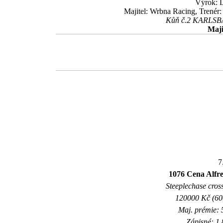
Výrok: L
Majitel: Wrbna Racing, Trenér
Kůň č.2 KARLSBAD
Maji
7
1076 Cena Alfre
Steeplechase cross
120000 Kč (600
Maj. prémie: 
Zápisné: 1 