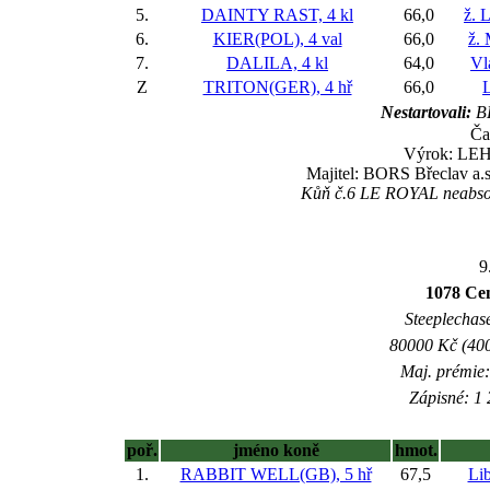
5.
DAINTY RAST, 4 kl
66,0
ž. 
6.
KIER(POL), 4 val
66,0
ž.
7.
DALILA, 4 kl
64,0
Vl
Z
TRITON(GER), 4 hř
66,0
Nestartovali:
BE
Ča
Výrok: LEHC
Majitel: BORS Břeclav a.s
Kůň č.6 LE ROYAL neabsolvo
9
1078 Ce
Steeplechase
80000 Kč (400
Maj. prémie:
Zápisné: 1 
poř.
jméno koně
hmot.
1.
RABBIT WELL(GB), 5 hř
67,5
Li