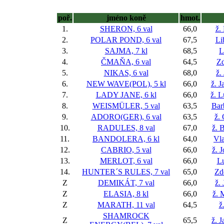
poř.
jméno koně
hmot.
1.
SHERON, 6 val
66,0
ž.
2.
POLAR POND, 6 val
67,5
Li
3.
SAJMA, 7 kl
68,5
L
4.
ČMAŇA, 6 val
64,5
Zd
5.
NIKAS, 6 val
68,0
ž.
6.
NEW WAVE(POL), 5 kl
66,0
ž. 
7.
LADY JANE, 6 kl
66,0
ž. 
8.
WEISMÜLER, 5 val
63,5
Bar
9.
ADORO(GER), 6 val
63,5
ž.
10.
RADULES, 8 val
67,0
ž. 
11.
BANDOLERA, 6 kl
64,0
Vla
12.
CABRIO, 5 val
66,0
ž. 
13.
MERLOT, 6 val
66,0
L
14.
HUNTER´S RULES, 7 val
65,0
Zd
Z
DEMIKÁT, 7 val
66,0
ž. 
Z
ELASIA, 8 kl
66,0
ž. 
Z
MARATH, 11 val
64,5
ž
SHAMROCK
Z
65,5
ž. 