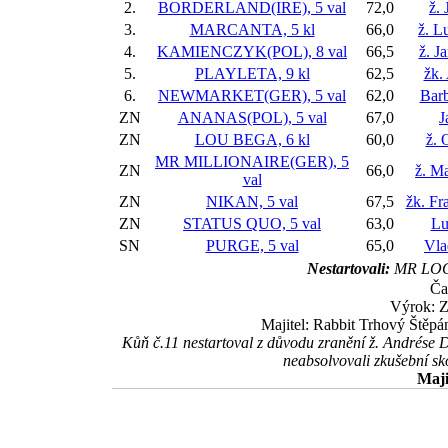
2.
BORDERLAND(IRE), 5 val
72,0
ž. 
3.
MARCANTA, 5 kl
66,0
ž. L
4.
KAMIENCZYK(POL), 8 val
66,5
ž. J
5.
PLAYLETA, 9 kl
62,5
žk.
6.
NEWMARKET(GER), 5 val
62,0
Bar
ZN
ANANAS(POL), 5 val
67,0
J
ZN
LOU BEGA, 6 kl
60,0
ž. 
MR MILLIONAIRE(GER), 5
ZN
66,0
ž. M
val
ZN
NIKAN, 5 val
67,5
žk. Fr
ZN
STATUS QUO, 5 val
63,0
Lu
SN
PURGE, 5 val
65,0
Vla
Nestartovali:
MR LOG
Ča
Výrok: 
Majitel: Rabbit Trhový Štěpá
Kůň č.11 nestartoval z důvodu zranění ž. André
neabsolvovali zkušební sko
Maji