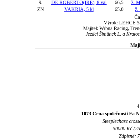
9.
DE ROBERTO(IRE), 8 val
66,5
ž. 
ZN
VAKRIA, 5 kl
65,0
ž.
Ča
Výrok: LEHCE 5-2 
Majitel: Wrbna Racing, Tren
Jezdci Šimůnek L. a Kratoc
Maji
4
1073 Cena společnosti Fa 
Steeplechase crossc
50000 Kč (25
Zápisné: 7