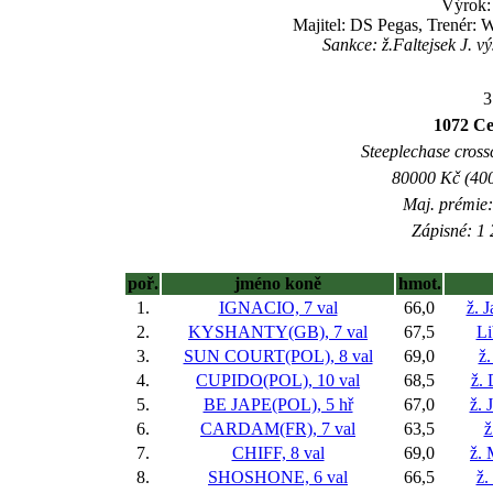
Výrok:
Majitel: DS Pegas, Trenér: 
Sankce: ž.Faltejsek J. v
3
1072 Ce
Steeplechase crossc
80000 Kč (400
Maj. prémie:
Zápisné: 1 
poř.
jméno koně
hmot.
1.
IGNACIO, 7 val
66,0
ž. 
2.
KYSHANTY(GB), 7 val
67,5
Li
3.
SUN COURT(POL), 8 val
69,0
ž.
4.
CUPIDO(POL), 10 val
68,5
ž.
5.
BE JAPE(POL), 5 hř
67,0
ž. 
6.
CARDAM(FR), 7 val
63,5
ž
7.
CHIFF, 8 val
69,0
ž.
8.
SHOSHONE, 6 val
66,5
ž.