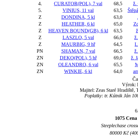
4.
CURATOR(POL), 7 val
68,5
ž.
5.
VINIUS, 11 val
63,5
Štěp
Z
DONDINA, 5 kl
63,0
Z
HEATHER, 6 kl
65,0
Zd
Z
HEAVEN BOUND(GB), 6 kl
63,5
ž
Z
LASZLO, 5 val
66,0
ž.
Z
MAURBIG, 9 hř
64,5
L
PN
SHAMAN, 7 val
66,5
ž
ZN
DEKO(POL), 5 hř
69,0
ž. 
ZN
OLEANDRO, 6 val
65,5
M
ZN
WINKIE, 6 kl
64,0
am
Ča
Výrok: 
Majitel: Zeas Staré Hradiště
Poplatky: tr. Kútnik Ján 1
6
1075 Cena
Steeplechase crossc
80000 Kč (400