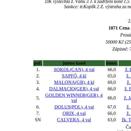
DK vyslechla ž. Váňu 3 J. k zadržení koně č.
Sankce: tr.Koplík 2 Z. výstraha za
2
1071 Cena s
Prout
50000 Kč (25
Zápisné: 7
poř.
jméno koně
hmot.
1.
SOKOL(CAN), 4 val
66,0
ž.
2.
SAPFÓ, 4 kl
65,0
ž.
3.
MALONA(GB), 4 kl
69,0
ž.
4.
DALMACIO(GER), 4 val
66,0
ž. 
GOLDEN WINNER(GER), 4
5.
66,0
ž. 
val
6.
DOLUS(POL), 4 val
67,0
ž.
7.
ORIX, 4 val
66,0
ž.
SN
CALVERA, 4 val
63,0
žk. 
Ča