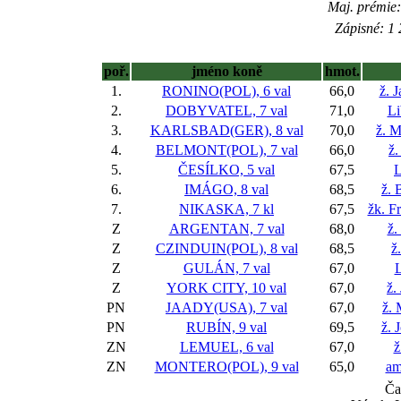
Maj. prémie:
Zápisné: 1 
poř.
jméno koně
hmot.
1.
RONINO(POL), 6 val
66,0
ž. 
2.
DOBYVATEL, 7 val
71,0
Li
3.
KARLSBAD(GER), 8 val
70,0
ž. 
4.
BELMONT(POL), 7 val
66,0
ž.
5.
ČESÍLKO, 5 val
67,5
L
6.
IMÁGO, 8 val
68,5
ž. 
7.
NIKASKA, 7 kl
67,5
žk. F
Z
ARGENTAN, 7 val
68,0
ž.
Z
CZINDUIN(POL), 8 val
68,5
ž
Z
GULÁN, 7 val
67,0
L
Z
YORK CITY, 10 val
67,0
ž.
PN
JAADY(USA), 7 val
67,0
ž.
PN
RUBÍN, 9 val
69,5
ž. 
ZN
LEMUEL, 6 val
67,0
ž
ZN
MONTERO(POL), 9 val
65,0
am
Ča