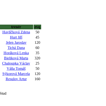
trenér
evq
Havlíčková Zdena
50
Hurt Jiří
45
Jelen Jaroslav
120
Tichá Dana
60
Horáková Lenka
35
Bieliková Marta
320
Chaloupka Václav
25
Váňa Tomáš
50
Sýkorová Marcela
120
Resulov Artur
160
 Stud