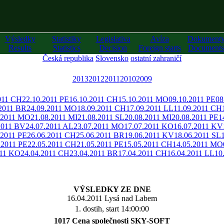
Výsledky
Statistiky
Legislativa
Avíza
Dokument
Results
Statistics
Decision
Foreign starts
Documents
Česká republika
Slovensko
ostatní zahraničí
2013
2012
2011
2010
2009
011 CH
22.10.2011 PE
16.10.2011 CH
15.10.2011 MO
09.10.2011 PE
08
.2011 BR
24.09.2011 MO
18.09.2011 CH
17.09.2011 LL
11.09.2011 CH
.2011 MO
21.08.2011 MI
21.08.2011 SL
20.08.2011 MI
20.08.2011 PE
1
2011 BV
24.07.2011 AL
23.07.2011 MO
17.07.2011 KO
16.07.2011 KV
.2011 PE
26.06.2011 CH
25.06.2011 BR
19.06.2011 KV
18.06.2011 SL
.2011 PE
22.05.2011 CH
21.05.2011 PE
15.05.2011 CH
14.05.2011 MO
011 KO
24.04.2011 CH
23.04.2011 BR
17.04.2011 CH
16.04.2011 LL
10
VÝSLEDKY ZE DNE
16.04.2011 Lysá nad Labem
1. dostih, start 14:00:00
1017 Cena společnosti SKY-SOFT