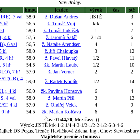
Stav dráhy:
ě
hmot.
jezdec
výrok
čas
stč
E), 7 val
58,0
ž. Dušan Andrés
JISTĚ
3
5 hř
56,5
ž. Tomáš Vraj
krk
5
kl
58,0
ž. Tomáš Lukášek
1
7
 4 kl
57,5
ž. Jaromír Šafář
2 1/4
6
, 6 val
56,5
ž. Natalie Arendsen
4
1
 kl
58,0
ž. Jiří Chaloupka
3
12
, 4 hř
58,0
ž. Pavel Hlavatý
1/2
11
5 hř
54,5
žk. Martin Laube
1/2
10
O), 7 hř
57,0
ž. Jan Verner
2
2
ST(GB), 4
59,0
ž. Radek Koplík
1/2
14
), 4 kl
56,0
žk. Pavlína Honsová
6
4
, 4 val
58,0
ž. Martin Pišl
3
13
T, 4 kl
57,0
ž. Ondřej Velek
4
9
9 hř
54,5
žk. Marian Kolčava
6
8
Čas:
01:44,20
, Mezičasy: ()
Výrok: JISTĚ krk-1-2 1/4-4-3-1/2-1/2-2-1/2-6-3-4-6
ajitel: DS Pegas, Trenér: Havlíčková Zdena, Ing., Chov: Stewkesbury
Majitelské prémie a bonusy: