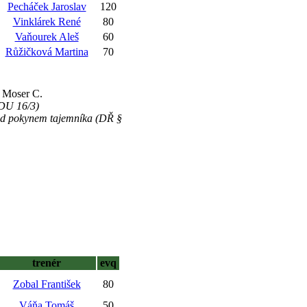
Pecháček Jaroslav
120
Vinklárek René
80
Vaňourek Aleš
60
Růžičková Martina
70
u Moser C.
(DU 16/3)
řed pokynem tajemníka (DŘ §
trenér
evq
Zobal František
80
Váňa Tomáš
50