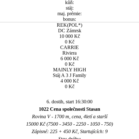
kůň:
stáj:
maj. prémie:
bonus:
REK(POL*)
DC Zámrsk
10 000 Kč
0 Kč
CARRIE
Riviera
6 000 Kč
0 Kč
MAINLY HIGH
Stáj A 3 J Family
4 000 Kč
0 Kč
6. dostih, start 16:30:00
1022 Cena společnosti Stasan
Rovina V - 1700 m, cena, 4letí a starší
15000 Kč (7500 - 3450 - 2250 - 1050 - 750)
Zápisné: 225 + 450 Kč, Startujících: 9
Stav dráhy: