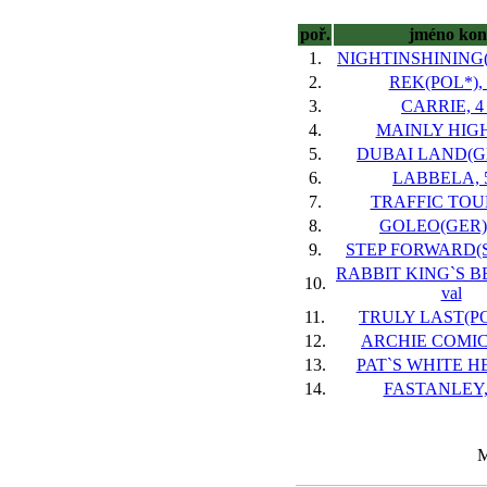
poř.
jméno kon
1.
NIGHTINSHINING(IR
2.
REK(POL*), 
3.
CARRIE, 4 
4.
MAINLY HIGH,
5.
DUBAI LAND(GB)
6.
LABBELA, 5
7.
TRAFFIC TOUR
8.
GOLEO(GER), 
9.
STEP FORWARD(SL
RABBIT KING`S BE
10.
val
11.
TRULY LAST(POL
12.
ARCHIE COMICS
13.
PAT`S WHITE HEA
14.
FASTANLEY, 
M