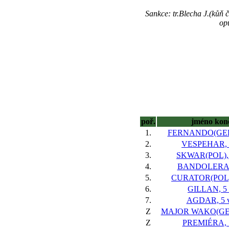
Sankce: tr.Blecha J.(kůň č
op
poř.
jméno kon
1.
FERNANDO(GER),
2.
VESPEHAR, 5
3.
SKWAR(POL), 
4.
BANDOLERA, 
5.
CURATOR(POL),
6.
GILLAN, 5 
7.
AGDAR, 5 v
Z
MAJOR WAKO(GER)
Z
PREMIÉRA, 5