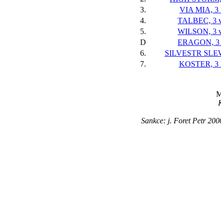
3.
VIA MIA, 3 
4.
TALBEC, 3 v
5.
WILSON, 3 v
D
ERAGON, 3 
6.
SILVESTR SLEW,
7.
KOSTER, 3 
M
Sankce: j. Foret Petr 20