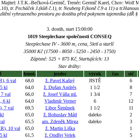
Majitel: J.T.K.-Bečková-Germič, Trenér: Germič Karel, Chov: Wolf M
.10), tr. Pecháček J.(kůň č.1), tr. Neuberg F.(koně č.9 a 11) a tr.Hanou
uštění vyhrazeného prostoru po dostihu před pokynem tajemníka (dŘ §
3. dostih, start 15:00:00
1019 Steeplechase společnosti CONSEQ
Steeplechase IV - 3600 m, cena, 5letí a starší
35000 Kč (17500 - 8050 - 5250 - 2450 - 1750)
Zápisné: 525 + 875 Kč, Startujících: 13
Stav dráhy:
ě
hmot.
jezdec
výrok
čas
stč
 6 val
68,0
ž. Pavel Kašný
JISTĚ
6
 kl
64,0
ž. Dušan Andrés
1 1/2
8
7 val
66,0
ž. Josef Váňa ml.
1 3/4
7
6 kl
64,0
Vladimír Verner
6
12
 7 val
69,5
Libor Šimůnek
1 1/2
11
kl
65,0
ž. Bohuslav Mátl
daleko
2
al
65,5
am. Zdeněk Mirga
daleko
3
, 10 val
65,0
ž. Martin Liška
1
 kl
61,5
ž. Ondřej Velek
5