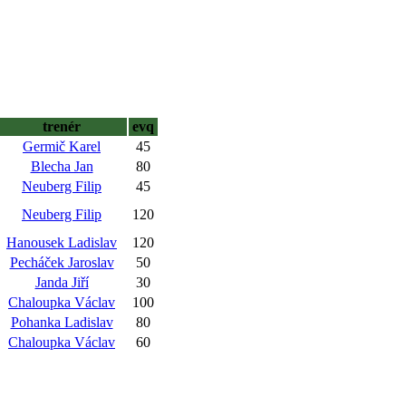
trenér
evq
Germič Karel
45
Blecha Jan
80
Neuberg Filip
45
Neuberg Filip
120
Hanousek Ladislav
120
Pecháček Jaroslav
50
Janda Jiří
30
Chaloupka Václav
100
Pohanka Ladislav
80
Chaloupka Václav
60