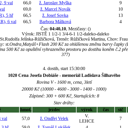
 9 val
66,0
ž. Jaroslav Myška
9
val
69,0
ž. Marcel Novák
10
, 5 hř
66,5
ž. Josef Sovka
13
), 6 val
66,5
Barbora Málková
4
Čas:
04:40,10
, Mezičasy: ()
Výrok: JISTĚ 1 1/2-1 3/4-6-1 1/2-daleko-daleko
: St.Rudolfa Jelínka-Růžičková, Trenér: Růžičková Martina, Chov: Fra
ky: st.Ondra,Matyáš+Flash 200 Kč za ohlášenou změnu barvy čapky 
tina 500 Kč za opuštění vyhrazeného prostoru po dostihu koněm č.2 p
377)
4. dostih, start 15:30:00
1020 Cena Josefa Dobiáše - memoriál Ladislava Šilhavého
Rovina V - 1600 m, cena, 3letí
20000 Kč (10000 - 4600 - 3000 - 1400 - 1000)
Zápisné: 300 + 600 Kč, Startujících: 8
Stav dráhy:
ě
hmot.
jezdec
výrok
čas
stč
V.
 val
57,0
ž. Ondřej Velek
7
LEHCE
3 hř
59,0
ž. Tomáš Lukášek
4
1