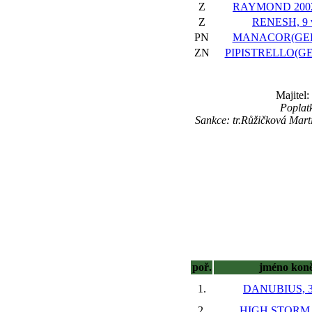
Z
RAYMOND 2002,
Z
RENESH, 9 
PN
MANACOR(GER)
ZN
PIPISTRELLO(GER
Majitel
Poplat
Sankce: tr.Růžičková Mar
poř.
jméno kon
1.
DANUBIUS, 3
2.
HIGH STORM, 