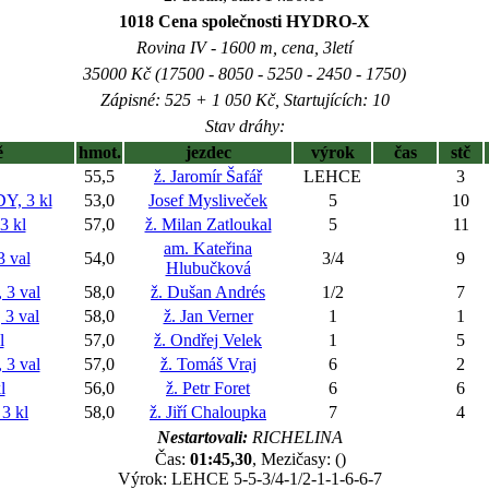
1018 Cena společnosti HYDRO-X
Rovina IV - 1600 m, cena, 3letí
35000 Kč (17500 - 8050 - 5250 - 2450 - 1750)
Zápisné: 525 + 1 050 Kč, Startujících: 10
Stav dráhy:
ě
hmot.
jezdec
výrok
čas
stč
55,5
ž. Jaromír Šafář
LEHCE
3
, 3 kl
53,0
Josef Mysliveček
5
10
 kl
57,0
ž. Milan Zatloukal
5
11
am. Kateřina
 val
54,0
3/4
9
Hlubučková
3 val
58,0
ž. Dušan Andrés
1/2
7
3 val
58,0
ž. Jan Verner
1
1
l
57,0
ž. Ondřej Velek
1
5
3 val
57,0
ž. Tomáš Vraj
6
2
l
56,0
ž. Petr Foret
6
6
3 kl
58,0
ž. Jiří Chaloupka
7
4
Nestartovali:
RICHELINA
Čas:
01:45,30
, Mezičasy: ()
Výrok: LEHCE 5-5-3/4-1/2-1-1-6-6-7