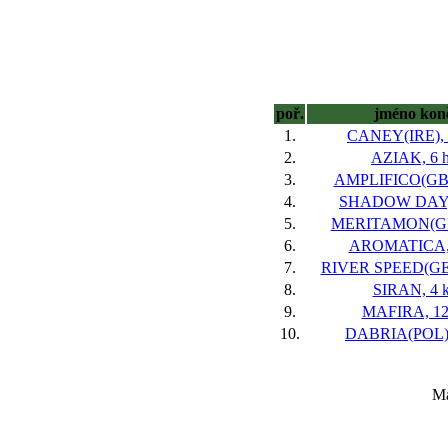
poř.
jméno kon
1.
CANEY(IRE), 6
2.
AZIAK, 6 h
3.
AMPLIFICO(GB),
4.
SHADOW DAY, 
5.
MERITAMON(GB)
6.
AROMATICA, 
7.
RIVER SPEED(GER
8.
SIRAN, 4 k
9.
MAFIRA, 12
10.
DABRIA(POL),
Ma