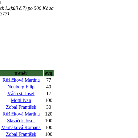
.
sek L.(kůň č.7) po 500 Kč za
 377)
trenér
evq
Růžičková Martina
77
Neuberg Filip
40
Váňa st. Josef
17
Mottl Ivan
100
Zobal František
30
Růžičková Martina
120
Slavíček Josef
100
Marťáková Romana
100
Zobal František
100