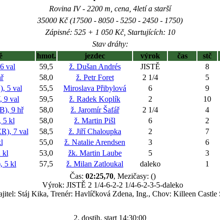
Rovina IV - 2200 m, cena, 4letí a starší
35000 Kč (17500 - 8050 - 5250 - 2450 - 1750)
Zápisné: 525 + 1 050 Kč, Startujících: 10
Stav dráhy:
ě
hmot.
jezdec
výrok
čas
stč
 val
59,5
ž. Dušan Andrés
JISTĚ
8
ř
58,0
ž. Petr Foret
2 1/4
5
 5 val
55,5
Miroslava Přibylová
6
9
9 val
59,5
ž. Radek Koplík
2
10
, 9 hř
58,0
ž. Jaromír Šafář
2 1/4
4
5 kl
58,0
ž. Martin Pišl
6
2
), 7 val
58,5
ž. Jiří Chaloupka
2
7
l
55,0
ž. Natalie Arendsen
3
6
 kl
53,0
žk. Martin Laube
5
3
 5 kl
57,5
ž. Milan Zatloukal
daleko
1
Čas:
02:25,70
, Mezičasy: ()
Výrok: JISTĚ 2 1/4-6-2-2 1/4-6-2-3-5-daleko
jitel: Stáj Kika, Trenér: Havlíčková Zdena, Ing., Chov: Killeen Castle
2. dostih, start 14:30:00