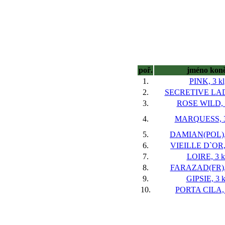
poř.
jméno kon
1.
PINK, 3 kl
2.
SECRETIVE LADY
3.
ROSE WILD, 3
4.
MARQUESS, 3
5.
DAMIAN(POL), 
6.
VIEILLE D`OR, 
7.
LOIRE, 3 k
8.
FARAZAD(FR), 
9.
GIPSIE, 3 k
10.
PORTA CILA, 