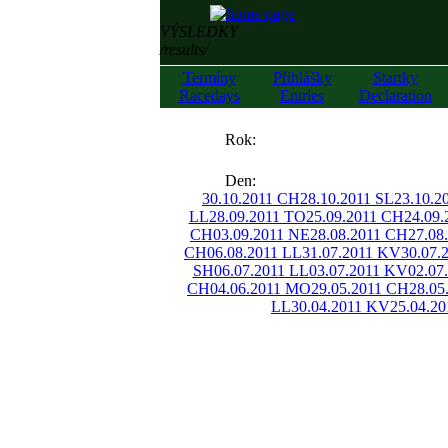
VÝSLEDKY
/results/
Termíny
Přihlášky
Startky
Racedays
Entries
Declaration
««
Rok:
»»
Den:
30.10.2011 CH
28.10.2011 SL
23.10.2
LL
28.09.2011 TO
25.09.2011 CH
24.09
CH
03.09.2011 NE
28.08.2011 CH
27.08
CH
06.08.2011 LL
31.07.2011 KV
30.07.
SH
06.07.2011 LL
03.07.2011 KV
02.07
CH
04.06.2011 MO
29.05.2011 CH
28.05
LL
30.04.2011 KV
25.04.2