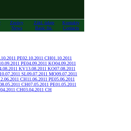
y
Zprávy
Zákl. údaje
Kontakty
News
Basic fig.
Contacts
.10.2011 PE
02.10.2011 CH
01.10.2011
10.09.2011 PE
04.09.2011 KO
04.09.2011
4.08.2011 KV
13.08.2011 KO
07.08.2011
10.07.2011 SL
09.07.2011 MO
09.07.2011
12.06.2011 CH
11.06.2011 PE
05.06.2011
08.05.2011 CH
07.05.2011 PE
01.05.2011
.04.2011 CH
03.04.2011 CH