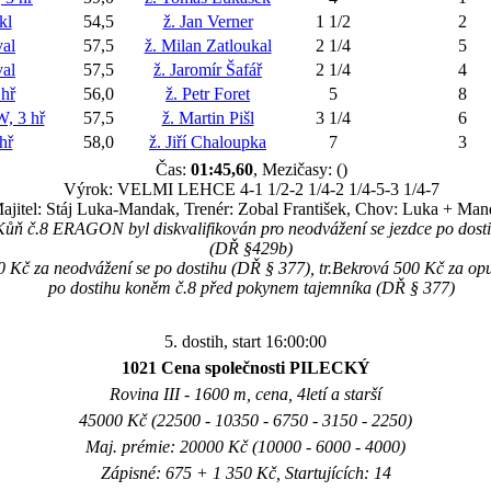
kl
54,5
ž. Jan Verner
1 1/2
2
al
57,5
ž. Milan Zatloukal
2 1/4
5
al
57,5
ž. Jaromír Šafář
2 1/4
4
hř
56,0
ž. Petr Foret
5
8
 3 hř
57,5
ž. Martin Pišl
3 1/4
6
hř
58,0
ž. Jiří Chaloupka
7
3
Čas:
01:45,60
, Mezičasy: ()
Výrok: VELMI LEHCE 4-1 1/2-2 1/4-2 1/4-5-3 1/4-7
ajitel: Stáj Luka-Mandak, Trenér: Zobal František, Chov: Luka + Ma
Kůň č.8 ERAGON byl diskvalifikován pro neodvážení se jezdce po dost
(DŘ §429b)
00 Kč za neodvážení se po dostihu (DŘ § 377), tr.Bekrová 500 Kč za op
po dostihu koněm č.8 před pokynem tajemníka (DŘ § 377)
5. dostih, start 16:00:00
1021 Cena společnosti PILECKÝ
Rovina III - 1600 m, cena, 4letí a starší
45000 Kč (22500 - 10350 - 6750 - 3150 - 2250)
Maj. prémie: 20000 Kč (10000 - 6000 - 4000)
Zápisné: 675 + 1 350 Kč, Startujících: 14