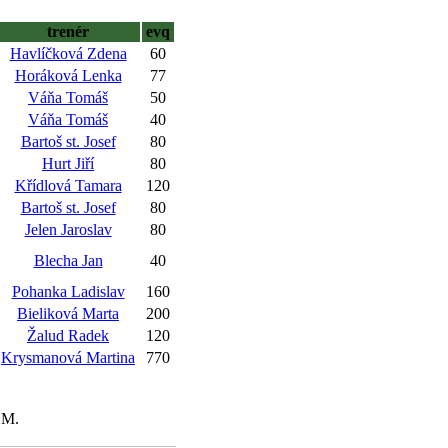
trenér
evq
Havlíčková Zdena
60
Horáková Lenka
77
Váňa Tomáš
50
Váňa Tomáš
40
Bartoš st. Josef
80
Hurt Jiří
80
Křídlová Tamara
120
Bartoš st. Josef
80
Jelen Jaroslav
80
Blecha Jan
40
Pohanka Ladislav
160
Bieliková Marta
200
Žalud Radek
120
Krysmanová Martina
770
 M.