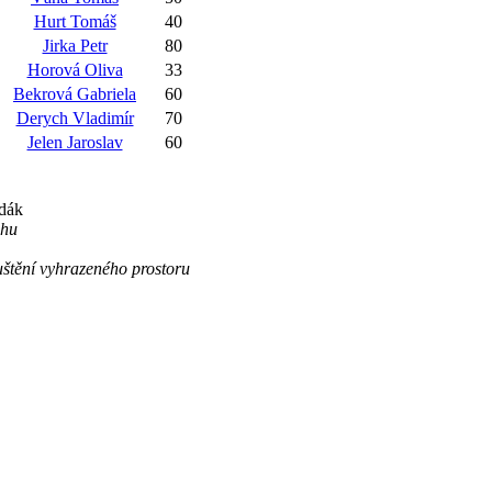
Hurt Tomáš
40
Jirka Petr
80
Horová Oliva
33
Bekrová Gabriela
60
Derych Vladimír
70
Jelen Jaroslav
60
ndák
ihu
uštění vyhrazeného prostoru