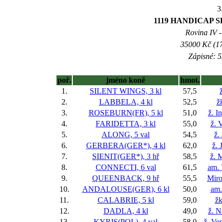
3
1119 HANDICAP SP
Rovina IV -
35000 Kč (17
Zápisné: 5
poř.
jméno koně
hmot.
1.
SILENT WINGS, 3 kl
57,5
2.
LABBELA, 4 kl
52,5
ž
3.
ROSEBURN(FR), 5 kl
51,0
ž. I
4.
FARIDETTA, 3 kl
55,0
ž. 
5.
ALONG, 5 val
54,5
ž.
6.
GERBERA(GER*), 4 kl
62,0
ž. 
7.
SIENIT(GER*), 3 hř
58,5
ž. 
8.
CONNECTI, 6 val
61,5
am. 
9.
QUEENBACK, 9 hř
55,5
Miro
10.
ANDALOUSE(GER), 6 kl
50,0
am.
11.
CALABRIE, 5 kl
59,0
žk
12.
DADLA, 4 kl
49,0
ž. N
13.
KYRIS(POL), 4 val
58,0
ž. Ve