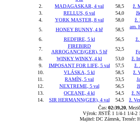
2.
MADAGASKAR, 4 val
58,5
ž. 
3.
RELLUS, 6 val
54,0
ž
4.
YORK MASTER, 8 val
58,0
ž.
am. 
5.
HONEY BUNNY, 4 hř
58,5
6.
REDFIRE, 5 kl
56,5
ž.
FIREBIRD
7.
52,5
ARROGANCE(GER), 5 hř
F
8.
WINKY WINKY, 4 kl
53,0
ž. I
9.
IMPOSANT FOR LIFE, 5 val
57,5
ž.
10.
VLÁSKA, 5 kl
58,5
ž. 
11.
RAMÍN, 5 val
53,5
J
12.
NEXTREME, 5 val
56,5
ž
13.
OCEANE, 4 kl
54,5
ž. N
14.
SIR HERMANN(GER), 4 val
54,5
ž. Ve
Čas:
02:39,20
, Mezič
Výrok: JISTĚ 1 1/4-1 1/4-2 1
Majitel: DC Zámrsk, Trenér