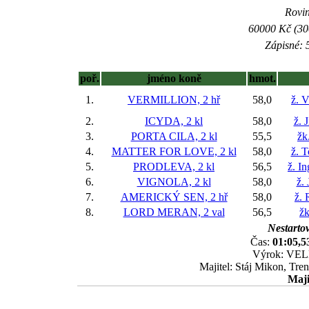
Rovin
60000 Kč (300
Zápisné: 5
poř.
jméno koně
hmot.
1.
VERMILLION, 2 hř
58,0
ž. 
2.
ICYDA, 2 kl
58,0
ž. 
3.
PORTA CILA, 2 kl
55,5
žk
4.
MATTER FOR LOVE, 2 kl
58,0
ž. 
5.
PRODLEVA, 2 kl
56,5
ž. I
6.
VIGNOLA, 2 kl
58,0
ž.
7.
AMERICKÝ SEN, 2 hř
58,0
ž. 
8.
LORD MERAN, 2 val
56,5
žk
Nestartov
Čas:
01:05,5
Výrok: VELM
Majitel: Stáj Mikon, Tre
Maji