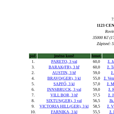
7
1123 CE
Rovin
35000 Kč (17
Zápisné: 5
poř.
jméno koně
hmot.
1.
PARETO, 3 val
60,0
ž. 
3.
BARAK(FR), 3 hř
60,0
ž. 
2.
AUSTIN, 3 hř
59,0
ž.
4.
BRAVO(GER), 3 kl
55,0
ž. Ve
5.
SAPFÓ, 3 kl
57,0
ž. M
6.
INNSBRUCK, 3 val
59,0
ž. 
7.
VILL BOR, 3 hř
57,5
ž. 
8.
SIXTUS(GER), 3 val
56,5
žk
9.
VICTORIA HILL(GER), 3 kl
58,5
ž. V
10.
FARNIKA, 3 kl
55,5
ž.