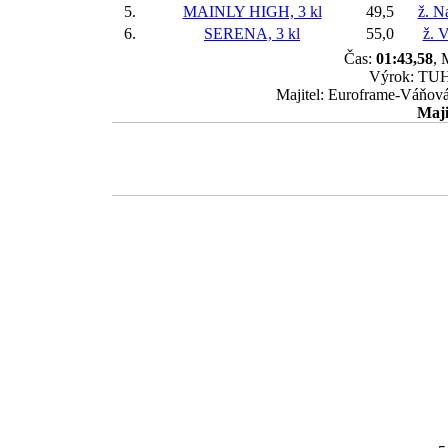
5.
MAINLY HIGH, 3 kl
49,5
ž. N
6.
SERENA, 3 kl
55,0
ž. 
Čas:
01:43,58
, 
Výrok: TUHÝ
Majitel: Euroframe-Váňová
Maji