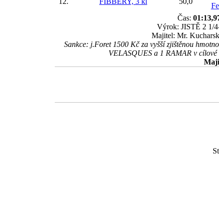
12.
FIBBERY, 3 kl
50,0
Fe
Čas:
01:13,9
Výrok: JISTĚ 2 1/4-
Majitel: Mr. Kucharsk
Sankce: j.Foret 1500 Kč za vyšší zjištěnou hmotno
VELASQUES a 1 RAMAR v cílové rov
Maji
St