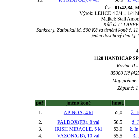
Čas:
01:42,84
, M
Výrok: LEHCE 4 3/4-1 1/4-hlav
Majitel: Stall Amor
Kůň č. 11 LABBEL
Sankce: j. Zatloukal M. 500 Kč za tísnění koně č. 
jeden dostihový den t.j
4
1120 HANDICAP SPO
Rovina II -
85000 Kč (425
Maj. prémie:
Zápisné: 1 
poř.
jméno koně
hmot.
1.
APINOA, 4 kl
55,0
ž. 
2.
PALDOX(FR), 8 val
58,5
ž. 
3.
IRISH MIRACLE, 5 kl
53,0
ž. I
4.
VAZON(GB), 10 val
55,5
ž.