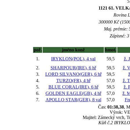
5
1121 61. VE
Rovina L 
300000 Kč (1500
Maj. prémie: 
Zápisné: 3 
poř.
jméno koně
hmot.
1.
IRYKLON(POL), 4 val
59,5
ž. 
2.
SHARPOUR(IRE), 6 hř
59,5
ž. 
3.
LORD SILVANO(GER), 6 hř
59,5
ž
4.
TURZO(FR), 4 hř
57,0
ž. 
5.
BLUE CORAL(IRE), 6 hř
59,5
ž. 
6.
GOLDEN EAGLE(GB), 4 hř
57,0
ž. M
7.
APOLLO STAR(GER), 8 val
57,0
Fr
Čas:
01:38,38
, M
Výrok: VE
Majitel: Zámecký vrch, T
Kůň č.2 IRYKLON