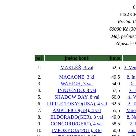
6
1122 
Rovina II
60000 Kč (300
Maj. prémie:
Zápisné: 9
poř.
jméno koně
hmot.
1.
MAKLÉŘ, 3 val
52,5
ž. Ve
2.
MACAONE, 3 kl
49,5
ž. I
3.
WAHIGH, 3 val
54,0
ž.
4.
INNUENDO, 8 val
57,5
ž. 
5.
SHADOW DAY, 8 val
60,0
ž. 
6.
LITTLE TOKYO(USA), 4 val
62,5
ž. 
7.
AMPLIFICO(GB), 4 val
55,5
Miro
8.
ELDORADO(GER), 3 val
49,0
ž. N
9.
CONCORD(GER*), 4 val
58,5
ž.
10.
IMPOZYCJA(POL), 3 kl
50,0
am.