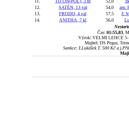
11.
TO ON(POL), 3 hř
52,0
žk
12.
SATÉN, 13 val
54,0
am. P
13.
FRODO, 4 val
57,5
ž. M
14.
ANITHA, 7 kl
56,0
Lu
Nestart
Čas:
01:55,83
, M
Výrok: VELMI LEHCE 5-1-1/
Majitel: DS Pegas, Tren
Sankce: ž.Lukášek T. 500 Kč a j.Př
Maji