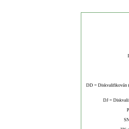
DD = Diskvalifikován (n
DJ = Diskvalif
P
SN