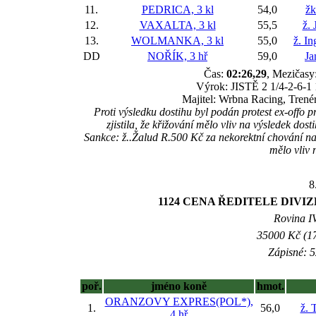
11.
PEDRICA, 3 kl
54,0
žk
12.
VAXALTA, 3 kl
55,5
ž. 
13.
WOLMANKA, 3 kl
55,0
ž. I
DD
NOŘÍK, 3 hř
59,0
Ja
Čas:
02:26,29
, Mezičasy:
Výrok: JISTĚ 2 1/4-2-6-1 1
Majitel: Wrbna Racing, Trené
Proti výsledku dostihu byl podán protest ex-off
zjistila, že křižování mělo vliv na výsledek 
Sankce: ž..Žalud R.500 Kč za nekorektní chování na 
mělo vliv 
8
1124 CENA ŘEDITELE DIVIZ
Rovina IV
35000 Kč (17
Zápisné: 5
poř.
jméno koně
hmot.
ORANZOVY EXPRES(POL*),
1.
56,0
ž. 
4 hř