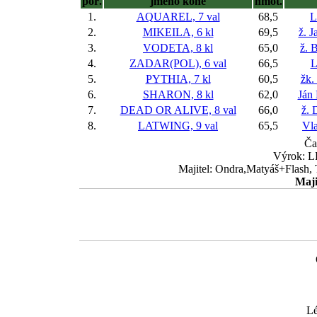
poř.
jméno koně
hmot.
1.
AQUAREL, 7 val
68,5
L
2.
MIKEILA, 6 kl
69,5
ž. 
3.
VODETA, 8 kl
65,0
ž. 
4.
ZADAR(POL), 6 val
66,5
L
5.
PYTHIA, 7 kl
60,5
žk.
6.
SHARON, 8 kl
62,0
Ján
7.
DEAD OR ALIVE, 8 val
66,0
ž. 
8.
LATWING, 9 val
65,5
Vla
Ča
Výrok: L
Majitel: Ondra,Matyáš+Flash, 
Maji
Lé