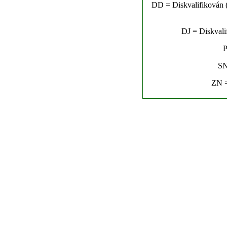
DD = Diskvalifikován (n
DJ = Diskvalif
P
SN
ZN =