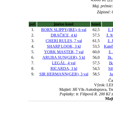
Maj. prémie:
Zápisné: 6
poř.
jméno koně
hmot.
1.
BORN SLIPPY(IRE), 6 val
62,5
ž.
2.
DRAČICE, 4 kl
57,5
ž. M
3.
CHERI RULES, 7 val
61,5
ž. 
4.
SHARP LOOK, 3 kl
53,5
Kateř
5.
YORK MASTER, 7 val
60,0
ž.
6.
ARUBA SUN(GER), 5 kl
56,0
žk.
7.
LEGÁL, 4 val
57,5
žk
8.
RICARDA, 3 kl
54,5
Si
9.
SIR HERMANN(GER), 3 val
58,5
Ja
Ča
Výrok: LEH
Majitel: Jiří Vlk-Autodoprava, Tr
Poplatky: tr. Filipová R. 200 K
Maji