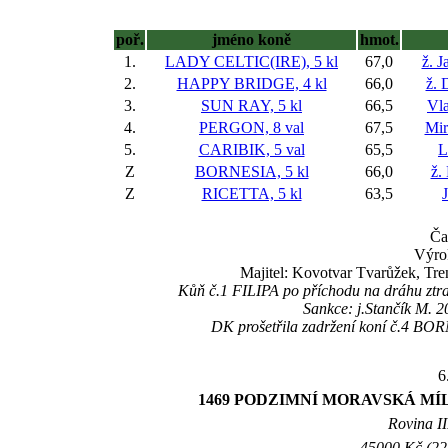
poř.
jméno koně
hmot.
1.
LADY CELTIC(IRE), 5 kl
67,0
ž. 
2.
HAPPY BRIDGE, 4 kl
66,0
ž. 
3.
SUN RAY, 5 kl
66,5
Vla
4.
PERGON, 8 val
67,5
Mir
5.
CARIBIK, 5 val
65,5
L
Z
BORNESIA, 5 kl
66,0
ž.
Z
RICETTA, 5 kl
63,5
Ča
Výro
Majitel: Kovotvar Tvarůžek, Tre
Kůň č.1 FILIPA po příchodu na dráhu ztrati
Sankce: j.Stančík M. 2
DK prošetřila zadržení koní č.4 BOR
6
1469 PODZIMNÍ MORAVSKÁ MÍL
Rovina II
45000 Kč (225