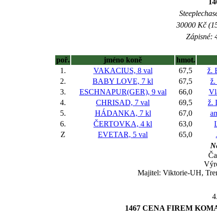
14
Steeplechase
30000 Kč (15
Zápisné: 4
poř.
jméno koně
hmot.
1.
VAKACIUS, 8 val
67,5
ž. 
2.
BABY LOVE, 7 kl
67,5
ž.
3.
ESCHNAPUR(GER), 9 val
66,0
Vl
4.
CHRISAD, 7 val
69,5
ž.
5.
HÁDANKA, 7 kl
67,0
am
6.
ČERTOVKA, 4 kl
63,0
Z
EVETAR, 5 val
65,0
Ne
Ča
Výr
Majitel: Viktorie-UH, Tr
4
1467 CENA FIREM KOMAX