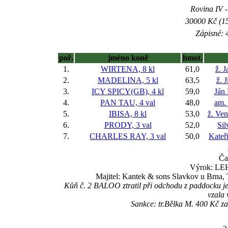
Rovina IV -
30000 Kč (15
Zápisné: 4
poř.
jméno koně
hmot.
1.
WIRTENA, 8 kl
61,0
ž. 
2.
MADELINA, 5 kl
63,5
ž. 
3.
ICY SPICY(GB), 4 kl
59,0
Ján
4.
PAN TAU, 4 val
48,0
am. 
5.
IBISA, 8 kl
53,0
ž. Ve
6.
PRODY, 3 val
52,0
Sil
7.
CHARLES RAY, 3 val
50,0
Kateř
Ča
Výrok: LEH
Majitel: Kantek & sons Slavkov u Brna,
Kůň č. 2 BALOO ztratil při odchodu z paddocku jezd
vzala 
Sankce: tr.Bělka M. 400 Kč z