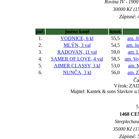
Rovina IV - 1900 
30000 Kč (15
Zápisné: 4
poř.
jméno koně
hmot.
1.
VODNICE, 6 kl
55,5
am. Ji
2.
MLÝN, 3 val
54,5
am. J
3.
RADOVAN, 11 val
59,0
am. L
4.
SAMER OF LOVE, 4 val
58,5
am. Vo
5.
AIMER CLASSY, 3 kl
53,0
am. M
6.
NUNČA, 3 kl
56,0
am. Z
Ča
Výrok: ZADR
Majitel: Kantek & sons Slavkov u 
5
1468 C
Steeplechase
35000 Kč (17
Zápisné: 5