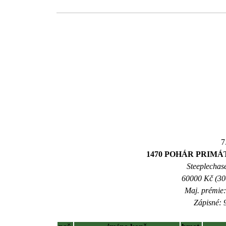
7
1470 POHÁR PRIM
Steeplechase
60000 Kč (300
Maj. prémie:
Zápisné: 9