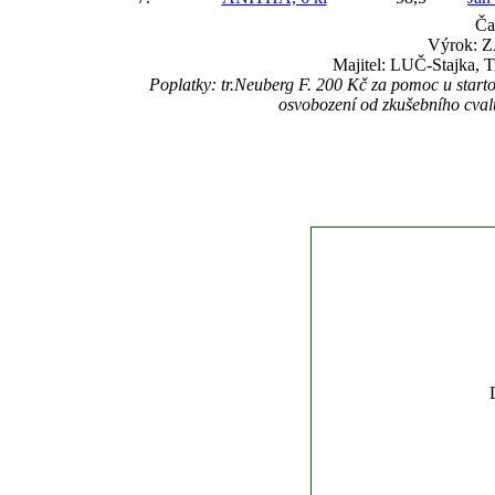
Ča
Výrok: Z
Majitel: LUČ-Stajka, T
Poplatky: tr.Neuberg F. 200 Kč za pomoc u start
osvobození od zkušebního cva