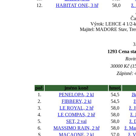
12.
HABITAT ONE, 3 hř
58,0
ž.
Ča
Výrok: LEHCE 4 1/2-kr.
Majitel: MADORE Stav, Tren
3
1293 Cena s
Rovin
30000 Kč (15
Zápisné: 4
poř.
jméno koně
hmot.
1.
PENELOPA, 2 kl
54,5
žk
2.
FIBBERY, 2 kl
54,5
ž
3.
LE ROYAL, 2 hř
58,0
ž. 
4.
LE COMPAS, 2 hř
58,0
ž. 
5.
SET, 2 val
58,0
ž. 
6.
MASSIMO RAIN, 2 hř
58,0
ž. Ma
S
MACAONE, 2 kl
57,0
ž. 