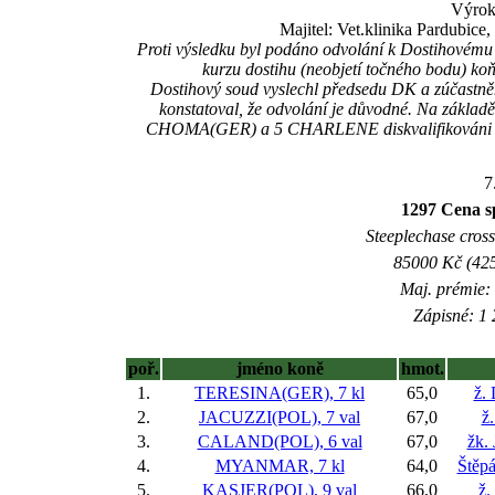
Výrok
Majitel: Vet.klinika Pardubice
Proti výsledku byl podáno odvolání k Dostihovému 
kurzu dostihu (neobjetí točného bodu
Dostihový soud vyslechl předsedu DK a zúčastně
konstatoval, že odvolání je důvodné. Na zákla
CHOMA(GER) a 5 CHARLENE diskvalifikováni (DŘ
7
1297 Cena 
Steeplechase crossc
85000 Kč (425
Maj. prémie:
Zápisné: 1 
poř.
jméno koně
hmot.
1.
TERESINA(GER), 7 kl
65,0
ž.
2.
JACUZZI(POL), 7 val
67,0
ž
3.
CALAND(POL), 6 val
67,0
žk.
4.
MYANMAR, 7 kl
64,0
Štěp
5.
KASJER(POL), 9 val
66,0
ž.