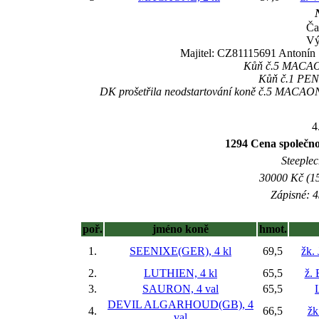
N
Ča
Vý
Majitel: CZ81115691 Antonín 
Kůň č.5 MACAONE
Kůň č.1 PENE
DK prošetřila neodstartování koně č.5 MACAONE,
4
1294 Cena spole
Steeplec
30000 Kč (15
Zápisné: 4
poř.
jméno koně
hmot.
1.
SEENIXE(GER), 4 kl
69,5
žk.
2.
LUTHIEN, 4 kl
65,5
ž. 
3.
SAURON, 4 val
65,5
DEVIL ALGARHOUD(GB), 4
4.
66,5
žk
val