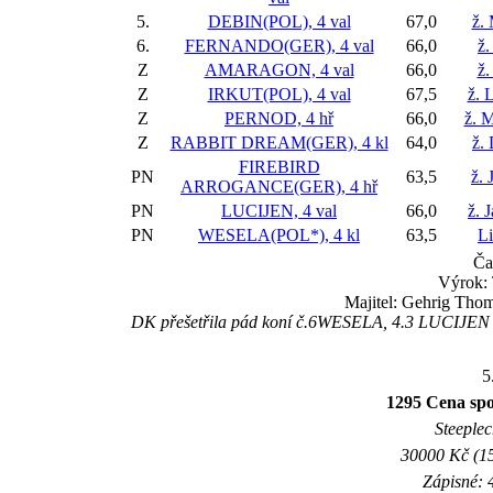
5.
DEBIN(POL), 4 val
67,0
ž.
6.
FERNANDO(GER), 4 val
66,0
ž.
Z
AMARAGON, 4 val
66,0
ž.
Z
IRKUT(POL), 4 val
67,5
ž. 
Z
PERNOD, 4 hř
66,0
ž. 
Z
RABBIT DREAM(GER), 4 kl
64,0
ž.
FIREBIRD
PN
63,5
ž. 
ARROGANCE(GER), 4 hř
PN
LUCIJEN, 4 val
66,0
ž. 
PN
WESELA(POL*), 4 kl
63,5
L
Ča
Výrok:
Majitel: Gehrig Thom
DK přešetřila pád koní č.6WESELA, 4.3 LUCIJEN 
5
1295 Cena s
Steeplec
30000 Kč (15
Zápisné: 4