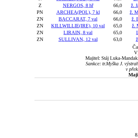
Z
NERGOS, 8 hř
66,0
ž. 
PN
ARCHEA(POL), 7 kl
66,0
ž. 
ZN
BACCARAT, 7 val
66,0
ž. 
ZN
KILLWILLIE(IRE), 10 val
65,0
ž.
ZN
LIRAIN, 8 val
65,0
ZN
SULLIVAN, 12 val
63,0
ž
Ča
V
Majitel: Stáj Luka-Mandak
Sankce: tr.Myška J. výstr
v pře
Maji
8