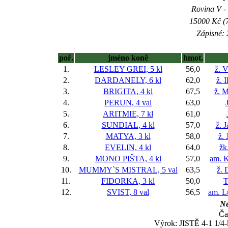
Rovina V - 
15000 Kč (7
Zápisné: 
poř.
jméno koně
hmot.
1.
LESLEY GREI, 5 kl
56,0
ž. 
2.
DARDANELY, 6 kl
62,0
ž. 
3.
BRIGITA, 4 kl
67,5
ž. M
4.
PERUN, 4 val
63,0
5.
ARITMIE, 7 kl
61,0
6.
SUNDIAL, 4 kl
57,0
ž. 
7.
MATYA, 3 kl
58,0
ž. 
8.
EVELIN, 4 kl
64,0
žk
9.
MONO PIŠTA, 4 kl
57,0
am. K
10.
MUMMY`S MISTRAL, 5 val
63,5
ž. 
11.
FIDORKA, 3 kl
50,0
T
12.
SVIST, 8 val
56,5
am. L
Ne
Ča
Výrok: JISTĚ 4-1 1/4-k