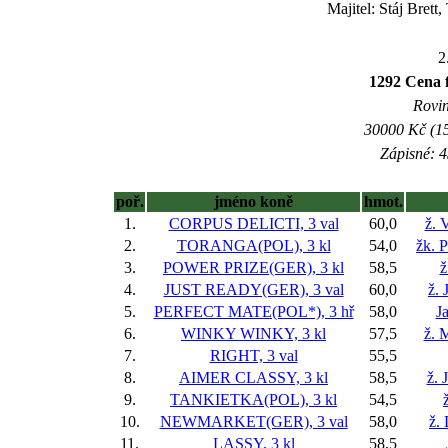
Majitel: Stáj Brett
2
1292 Cen
Rovin
30000 Kč (15
Zápisné: 4
poř.
jméno koně
hmot.
1.
CORPUS DELICTI, 3 val
60,0
ž. 
2.
TORANGA(POL), 3 kl
54,0
žk. 
3.
POWER PRIZE(GER), 3 kl
58,5
ž
4.
JUST READY(GER), 3 val
60,0
ž. 
5.
PERFECT MATE(POL*), 3 hř
58,0
J
6.
WINKY WINKY, 3 kl
57,5
ž. 
7.
RIGHT, 3 val
55,5
8.
AIMER CLASSY, 3 kl
58,5
ž. 
9.
TANKIETKA(POL), 3 kl
54,5
10.
NEWMARKET(GER), 3 val
58,0
ž.
11.
LASSY, 3 kl
58,5