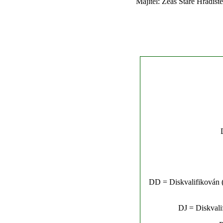
Majitel: Zeas Staré Hradišt
DD = Diskvalifikován (n
DJ = Diskvalif