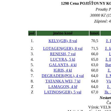
1298 Cena POJIŠŤOVNY
Proutky IV
30000 Kč (15
Zápisné: 4
poř.
jméno koně
hmot.
1.
KELV(GB), 8 val
70,5
ž.
2.
LOTAGEN(GER), 8 val
71,5
ž. 
3.
RENESH, 7 val
66,0
L
4.
LUCYRA, 5 kl
65,0
ž. 
5.
GALANTA, 4 kl
63,0
Bar
6.
IGRIS, 4 kl
60,0
ž.
7.
DEGRADER(POL), 4 val
64,0
ž.
8.
TATANKA WEI, 7 kl
64,0
Vl
Z
LAMAGON, 4 hř
64,0
ž.
Z
LATINOS(GER), 5 val
67,0
žk. 
Nestart
Ča
Výrok: VELMI