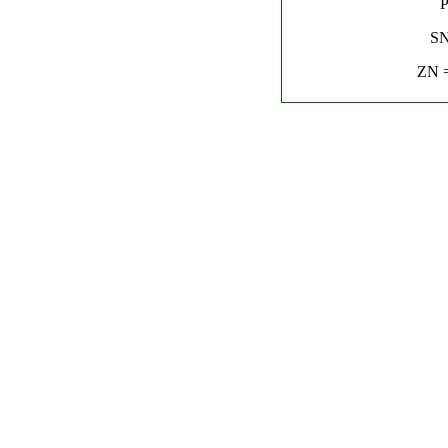
P
SN
ZN =