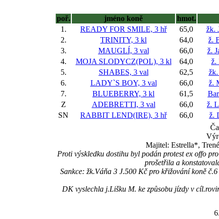
poř.
jméno koně
hmot.
1.
READY FOR SMILE, 3 hř
65,0
žk. 
2.
TRINITY, 3 kl
64,0
ž. 
3.
MAUGLÍ, 3 val
66,0
ž. 
4.
MOJA SLODYCZ(POL), 3 kl
64,0
ž.
5.
SHABES, 3 val
62,5
žk.
6.
LADY`S BOY, 3 val
66,0
ž.
7.
BLUEBERRY, 3 kl
61,5
Bar
Z
ADEBRETTI, 3 val
66,0
ž. 
SN
RABBIT LEND(IRE), 3 hř
66,0
ž.
Ča
Výr
Majitel: Estrella*, Tre
Proti výskledku dostihu byl podán protest ex off
prošetřila a konstatoval
Sankce: žk.Váňa 3 J.500 Kč pro křižování koně 
DK vyslechla j.Lišku M. ke způsobu jízdy v cíl.r
6