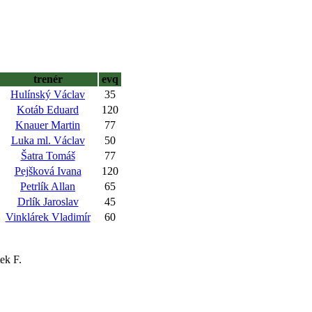
trenér
evq
Hulínský Václav
35
Kotáb Eduard
120
Knauer Martin
77
Luka ml. Václav
50
Šatra Tomáš
77
Pejšková Ivana
120
Petrlík Allan
65
Drlík Jaroslav
45
Vinklárek Vladimír
60
ek F.