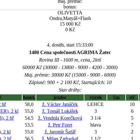
maj. prémie:
bonus:
OLIVETTA
Ondra,Matyáš+Flash
15 000 Kč
0 Kč
4. dostih, start 15:33:00
1480 Cena společnosti AGRIMA Žatec
Rovina III - 1600 m, cena, 2letí
60000 Kč (30000 - 13800 - 9000 - 4200 - 3000)
Maj. prémie: 30000 Kč (15000 - 9000 - 6000)
Zápisné: 900 + 2 100 Kč, Startujících: 10
Stav dráhy:
ě
hmot.
jezdec
výrok
čas
stč
 hř
58,0
ž. Václav Janáček
LEHCE
10
), 2 kl
55,0
ž. Tomáš Lukášek
3
6
, 2 hř
54,5
ž. Vendula Korečková
3 1/4
5
53,5
ž. Petr Foret
hlava
7
 2 kl
55,0
ž. Jaromír Šafář
3
2
 2 hř
56,5
ž. Milan Zatloukal
1 1/2
1