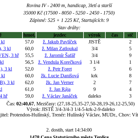
Rovina IV - 2400 m, handicap, 3letí a starší
35000 Kč (17500 - 8050 - 5250 - 2450 - 1750)
Zápisné: 525 + 1 225 Kč, Startujících: 9
Stav dráhy:
ě
hmot.
jezdec
výrok
čas
stč
kl
57,0
ž. Jakub Pavlíček
JISTĚ
2
 3 kl
60,0
ž. Milan Zatloukal
3/4
5
EN, 3 hř
55,5
ž. Jaromír Šafář
3/4
9
kl
56,5
ž. Vendula Korečková
3 1/4
1
 3 kl
52,0
ž. Petr Foret
5
6
 kl
60,0
žk. Lucie Danišová
krk
8
, 3 kl
62,0
žk. Jan Verner
2
7
l
61,0
ž. Jan Rája
9
4
 hř
59,0
ž. Václav Janáček
daleko
3
Čas:
02:40,67
, Mezičasy: (27,18-25,35-27,50-28,19-26,12-25,50)
Výrok: JISTĚ 3/4-3/4-3 1/4-5-krk-2-9-daleko
itel: Protendon-Hulínský, Trenér: Hulínský Václav, MUDr., Chov: Vít
2. dostih, start 14:34:00
1478 Cena Statutárního města Teplice