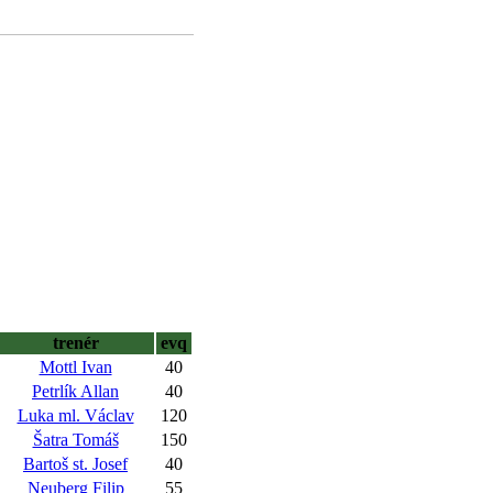
trenér
evq
Mottl Ivan
40
Petrlík Allan
40
Luka ml. Václav
120
Šatra Tomáš
150
Bartoš st. Josef
40
Neuberg Filip
55