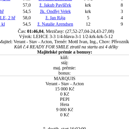
57,0
ž. Jakub Pavlíček
krk
8
hř
54,5
žk. Ondřej Velek
krk
3
E, 2 hř
58,0
ž. Jan Rája
5
4
 kl
54,5
ž. Natalie Arendsen
12
9
Čas:
01:46,04
, Mezičasy: (27,52-27,04-24,43-27,08)
Výrok: LEHCE 3-3 1/4-hlava-3-1 1/2-krk-krk-5-12
Majitel: Verant - Stav - Acton, Trenér: Mottl Ivan, Ing., Chov: Přívozník
Kůň č.4 READY FOR SMILE ztratil na startu asi 4 délky
Majitelské prémie a bonusy:
kůň:
stáj:
maj. prémie:
bonus:
MARQUIS
Verant - Stav - Acton
15 000 Kč
0 Kč
PEPI
Hera
9 000 Kč
0 Kč
5. dostih, start 16:02:00