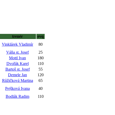
trenér
evq
Vinklárek Vladimír
80
Váňa st. Josef
25
Mottl Ivan
180
Dvořák Karel
110
Bartoš st. Josef
55
Demele Jan
120
Růžičková Martina
65
Pejšková Ivana
40
Bodlák Radim
110