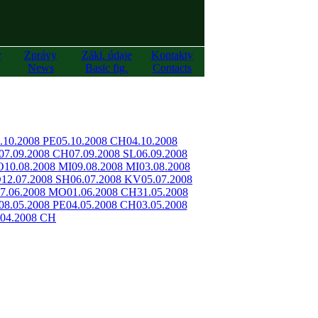
y
Zprávy
Zákl. údaje
Kontakty
News
Basic fig.
Contacts
.10.2008 PE
05.10.2008 CH
04.10.2008
07.09.2008 CH
07.09.2008 SL
06.09.2008
O
10.08.2008 MI
09.08.2008 MI
03.08.2008
O
12.07.2008 SH
06.07.2008 KV
05.07.2008
7.06.2008 MO
01.06.2008 CH
31.05.2008
08.05.2008 PE
04.05.2008 CH
03.05.2008
.04.2008 CH