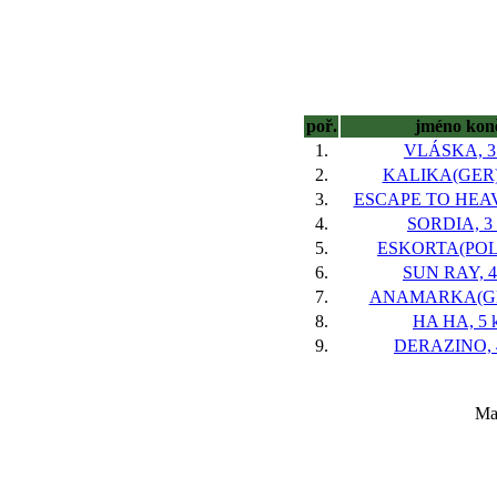
poř.
jméno kon
1.
VLÁSKA, 3 
2.
KALIKA(GER),
3.
ESCAPE TO HEAV
4.
SORDIA, 3 
5.
ESKORTA(POL),
6.
SUN RAY, 4
7.
ANAMARKA(GB)
8.
HA HA, 5 k
9.
DERAZINO, 4
Maj