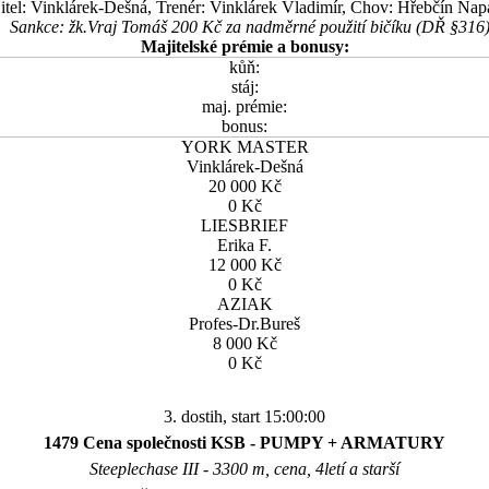
itel: Vinklárek-Dešná, Trenér: Vinklárek Vladimír, Chov: Hřebčín Nap
Sankce: žk.Vraj Tomáš 200 Kč za nadměrné použití bičíku (DŘ §316
Majitelské prémie a bonusy:
kůň:
stáj:
maj. prémie:
bonus:
YORK MASTER
Vinklárek-Dešná
20 000 Kč
0 Kč
LIESBRIEF
Erika F.
12 000 Kč
0 Kč
AZIAK
Profes-Dr.Bureš
8 000 Kč
0 Kč
3. dostih, start 15:00:00
1479 Cena společnosti KSB - PUMPY + ARMATURY
Steeplechase III - 3300 m, cena, 4letí a starší