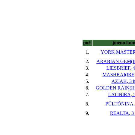
poř.
jméno kon
1.
YORK MASTER, 
2.
ARABIAN GEM(IRE
3.
LIESBRIEF, 4
4.
MASHRAI(IRE),
5.
AZIAK, 3 h
6.
GOLDEN RAIN(HOL
7.
LATINIRA, 5
8.
PŮLTÓNINA, 
9.
REALTA, 3 