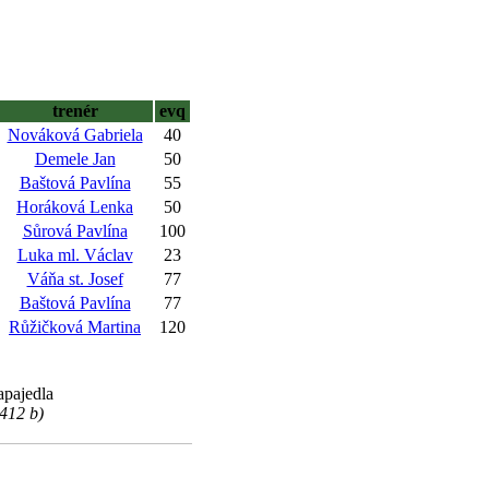
trenér
evq
Nováková Gabriela
40
Demele Jan
50
Baštová Pavlína
55
Horáková Lenka
50
Sůrová Pavlína
100
Luka ml. Václav
23
Váňa st. Josef
77
Baštová Pavlína
77
Růžičková Martina
120
apajedla
412 b)