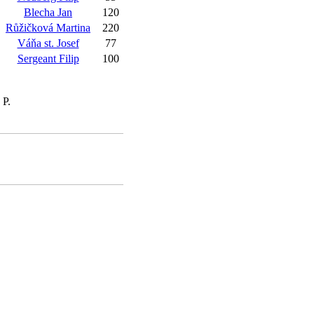
Blecha Jan
120
Růžičková Martina
220
Váňa st. Josef
77
Sergeant Filip
100
 P.