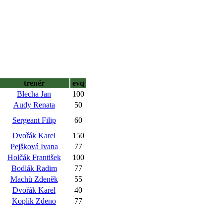
trenér
evq
Blecha Jan
100
Audy Renata
50
Sergeant Filip
60
Dvořák Karel
150
Pejšková Ivana
77
Holčák František
100
Bodlák Radim
77
Machů Zdeněk
55
Dvořák Karel
40
Koplík Zdeno
77