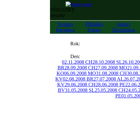
VÝSLEDKY
/results/
Termíny
Přihlášky
Startky
Racedays
Entries
Declaration
««
Rok:
»»
Den:
02.11.2008 CH
28.10.2008 SL
26.10.2
BR
28.09.2008 CH
27.09.2008 MO
21.09
KO
06.09.2008 MO
31.08.2008 CH
30.08
KV
02.08.2008 BR
27.07.2008 AL
26.07.
KV
29.06.2008 CH
28.06.2008 PE
22.06.
BV
31.05.2008 SL
25.05.2008 CH
24.05.
PE
01.05.20