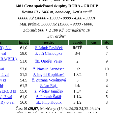
1481 Cena společností skupiny DORA - GROUP
Rovina III - 1400 m, handicap, 3letí a starší
60000 Kč (30000 - 13800 - 9000 - 4200 - 3000)
Maj. prémie: 30000 Kč (15000 - 9000 - 6000)
Zápisné: 900 + 2 100 Kč, Startujících: 10
Stav dráhy:
ě
hmot.
jezdec
výrok
čas
stč
), 3 kl
61,0
ž. Jakub Pavlíček
JISTĚ
6
 val
58,0
ž. Jiří Chaloupka
3/4
7
RA(BEL),
51,0
žk. Ondřej Velek
2
9
val
57,0
ž. Natalie Arendsen
1/2
10
4 val
51,5
ž. Ingrid Koplíková
1 3/4
1
 kl
54,5
ž. Zuzana Vokálková
5
8
hř
61,5
ž. Jan Rája
krk
4
R), 3 kl
55,0
ž. Václav Janáček
1 3/4
2
 3 val
61,0
ž. Jaromír Šafář
1 1/4
5
), 6 val
56,0
žk. Filip Koplík
3 1/2
3
Čas:
01:29,97
, Mezičasy: (15,04-24,20-24,35-26,40)