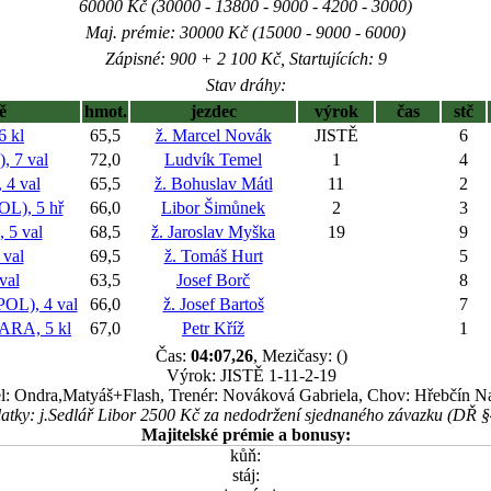
60000 Kč (30000 - 13800 - 9000 - 4200 - 3000)
Maj. prémie: 30000 Kč (15000 - 9000 - 6000)
Zápisné: 900 + 2 100 Kč, Startujících: 9
Stav dráhy:
ě
hmot.
jezdec
výrok
čas
stč
 kl
65,5
ž. Marcel Novák
JISTĚ
6
 7 val
72,0
Ludvík Temel
1
4
4 val
65,5
ž. Bohuslav Mátl
11
2
), 5 hř
66,0
Libor Šimůnek
2
3
5 val
68,5
ž. Jaroslav Myška
19
9
val
69,5
ž. Tomáš Hurt
5
val
63,5
Josef Borč
8
L), 4 val
66,0
ž. Josef Bartoš
7
RA, 5 kl
67,0
Petr Kříž
1
Čas:
04:07,26
, Mezičasy: ()
Výrok: JISTĚ 1-11-2-19
el: Ondra,Matyáš+Flash, Trenér: Nováková Gabriela, Chov: Hřebčín N
atky: j.Sedlář Libor 2500 Kč za nedodržení sjednaného závazku (DŘ §
Majitelské prémie a bonusy:
kůň:
stáj: