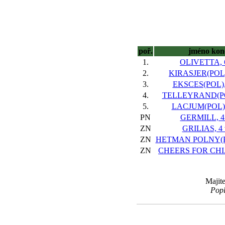
poř.
jméno kon
1.
OLIVETTA, 6
2.
KIRASJER(POL),
3.
EKSCES(POL), 
4.
TELLEYRAND(POL
5.
LACJUM(POL), 
PN
GERMILL, 4 
ZN
GRILIAS, 4 
ZN
HETMAN POLNY(PO
ZN
CHEERS FOR CHIA
Majit
Popl