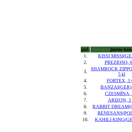
poř.
jméno kon
1.
KISSI MISSI(GER
2.
PREZIOSO, 6
SHAMROCK ZIPPO
3.
5 kl
4.
FORTEX, 3 
5.
BANZAI(GER), 
6.
CZESMÍNA, 4
7.
ARIZON, 3 
8.
RABBIT DREAM(GE
9.
RENESANS(POL),
10.
KAHILI KING(GER