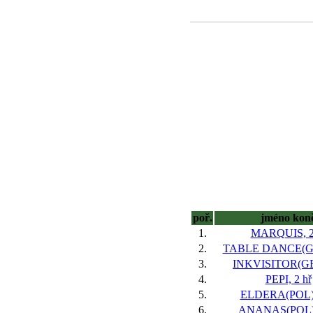
poř.
jméno kon
1.
MARQUIS, 2
2.
TABLE DANCE(GER
3.
INKVISITOR(GB)
4.
PEPI, 2 hř
5.
ELDERA(POL),
6.
ANANAS(POL),