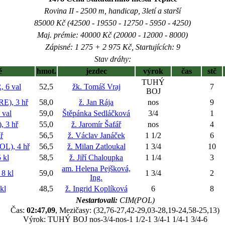
Rovina II - 2500 m, handicap, 3letí a starší
85000 Kč (42500 - 19550 - 12750 - 5950 - 4250)
Maj. prémie: 40000 Kč (20000 - 12000 - 8000)
Zápisné: 1 275 + 2 975 Kč, Startujících: 9
Stav dráhy:
ě
hmot.
jezdec
výrok
čas
stč
TUHÝ
6 val
52,5
žk. Tomáš Vraj
7
BOJ
), 3 hř
58,0
ž. Jan Rája
nos
9
 val
59,0
Štěpánka Sedláčková
3/4
1
 3 hř
55,0
ž. Jaromír Šafář
nos
4
ř
56,5
ž. Václav Janáček
1 1/2
6
), 4 hř
56,5
ž. Milan Zatloukal
1 3/4
10
 kl
58,5
ž. Jiří Chaloupka
1 1/4
3
am. Helena Pejšková,
8 kl
59,0
1 3/4
2
Ing.
kl
48,5
ž. Ingrid Koplíková
6
8
Nestartovali:
CIM(POL)
Čas:
02:47,09
, Mezičasy: (32,76-27,42-29,03-28,19-24,58-25,13)
Výrok: TUHÝ BOJ nos-3/4-nos-1 1/2-1 3/4-1 1/4-1 3/4-6