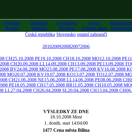
Výsledky
Statistiky
Legislativa
Avíza
Dokument
Results
Statistics
Decision
Foreign starts
Documents
Česká republika
Slovensko
ostatní zahraničí
2010
2009
2008
2007
2006
008 CH
25.10.2008 PE
19.10.2008 CH
18.10.2008 MO
12.10.2008 PE
11
.2008 CH
20.09.2008 LL
14.09.2008 CH
13.09.2008 PE
13.09.2008 TO
.2008 BV
24.08.2008 MO
23.08.2008 PE
17.08.2008 KV
16.08.2008 K
2008 MO
20.07.2008 KV
19.07.2008 KO
13.07.2008 TO
12.07.2008 M
2008 CH
21.06.2008 NE
15.06.2008 LL
14.06.2008 PE
08.06.2008 CH
0
2008 PE
18.05.2008 CH
17.05.2008 BR
11.05.2008 CH
10.05.2008 MO
08 LL
27.04.2008 CH
26.04.2008 SL
20.04.2008 CH
13.04.2008 CH
06
VÝSLEDKY ZE DNE
18.10.2008 Most
1. dostih, start 14:04:00
1477 Cena města Bílina