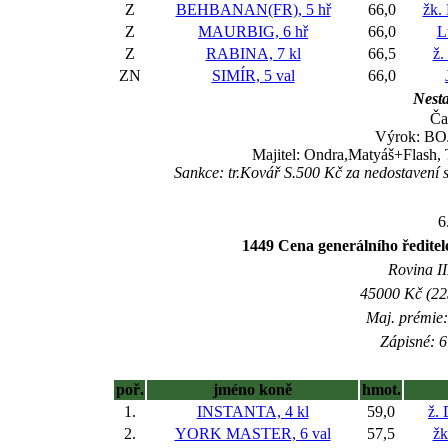
Z
BEHBANAN(FR), 5 hř
66,0
žk.
Z
MAURBIG, 6 hř
66,0
L
Z
RABINA, 7 kl
66,5
ž.
ZN
SIMÍR, 5 val
66,0
Nesta
Ča
Výrok: BOJ
Majitel: Ondra,Matyáš+Flash, 
Sankce: tr.Kovář S.500 Kč za nedostavení
6
1449 Cena generálního ředite
Rovina II
45000 Kč (225
Maj. prémie:
Zápisné: 6
poř.
jméno koně
hmot.
1.
INSTANTA, 4 kl
59,0
ž.
2.
YORK MASTER, 6 val
57,5
žk