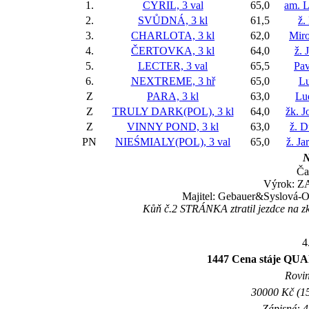
1.
CYRIL, 3 val
65,0
am. L
2.
SVŮDNÁ, 3 kl
61,5
ž.
3.
CHARLOTA, 3 kl
62,0
Miro
4.
ČERTOVKA, 3 kl
64,0
ž. 
5.
LECTER, 3 val
65,5
Pav
6.
NEXTREME, 3 hř
65,0
Lu
Z
PARA, 3 kl
63,0
Lu
Z
TRULY DARK(POL), 3 kl
64,0
žk. J
Z
VINNY POND, 3 kl
63,0
ž. D
PN
NIEŚMIALY(POL), 3 val
65,0
ž. Ja
N
Ča
Výrok: Z
Majitel: Gebauer&Syslová-Os
Kůň č.2 STRÁNKA ztratil jezdce na zku
4
1447 Cena stáje Q
Rovin
30000 Kč (15
Zápisné: 4