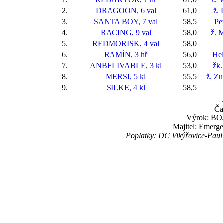
2.
DRAGOON, 6 val
61,0
ž.
3.
SANTA BOY, 7 val
58,5
Pe
4.
RACING, 9 val
58,0
ž. 
5.
REDMORISK, 4 val
58,0
6.
RAMÍN, 3 hř
56,0
Hel
7.
ANBELIVABLE, 3 kl
53,0
žk.
8.
MERSI, 5 kl
55,5
ž. Z
9.
SILKE, 4 kl
58,5
Ča
Výrok: BOJ
Majitel: Emerge,
Poplatky: DC Vikýřovice-Paul