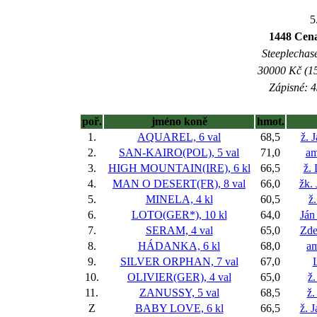
5
1448 Cen
Steeplechase
30000 Kč (15
Zápisné: 4
poř.
jméno koně
hmot.
1.
AQUAREL, 6 val
68,5
ž. 
2.
SAN-KAIRO(POL), 5 val
71,0
am
3.
HIGH MOUNTAIN(IRE), 6 kl
66,5
ž.
4.
MAN O DESERT(FR), 8 val
66,0
žk.
5.
MINELA, 4 kl
60,5
ž
6.
LOTO(GER*), 10 kl
64,0
Ján
7.
SERAM, 4 val
65,0
Zde
8.
HÁDANKA, 6 kl
68,0
am
9.
SILVER ORPHAN, 7 val
67,0
10.
OLIVIER(GER), 4 val
65,0
ž.
11.
ZANUSSY, 5 val
68,5
ž.
Z
BABY LOVE, 6 kl
66,5
ž. 