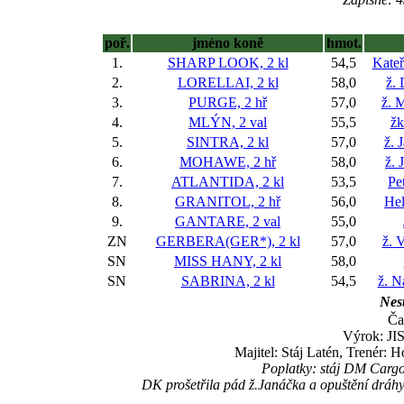
poř.
jméno koně
hmot.
1.
SHARP LOOK, 2 kl
54,5
Kateř
2.
LORELLAI, 2 kl
58,0
ž.
3.
PURGE, 2 hř
57,0
ž. 
4.
MLÝN, 2 val
55,5
žk
5.
SINTRA, 2 kl
57,0
ž. 
6.
MOHAWE, 2 hř
58,0
ž. 
7.
ATLANTIDA, 2 kl
53,5
Pe
8.
GRANITOL, 2 hř
56,0
Hel
9.
GANTARE, 2 val
55,0
ZN
GERBERA(GER*), 2 kl
57,0
ž. 
SN
MISS HANY, 2 kl
58,0
SN
SABRINA, 2 kl
54,5
ž. N
Nest
Ča
Výrok: JIS
Majitel: Stáj Latén, Trenér:
Poplatky: stáj DM Carg
DK prošetřila pád ž.Janáčka a opuštění dráh