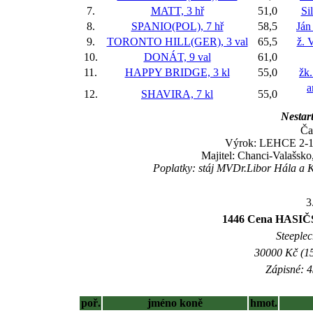
7.
MATT, 3 hř
51,0
Si
8.
SPANIO(POL), 7 hř
58,5
Ján
9.
TORONTO HILL(GER), 3 val
65,5
ž. 
10.
DONÁT, 9 val
61,0
11.
HAPPY BRIDGE, 3 kl
55,0
žk
a
12.
SHAVIRA, 7 kl
55,0
Nestart
Ča
Výrok: LEHCE 2-1 1
Majitel: Chanci-Valašsk
Poplatky: stáj MVDr.Libor Hála a 
3
1446 Cena HASI
Steeplec
30000 Kč (15
Zápisné: 4
poř.
jméno koně
hmot.