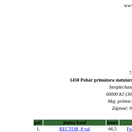
www
7
1450 Pohár primátora statutár
Steeplechase
60000 Kč (300
Maj. prémie:
Zápisné: 9
poř.
jméno koně
hmot.
1.
RECTOR, 8 val
66,5
Fr