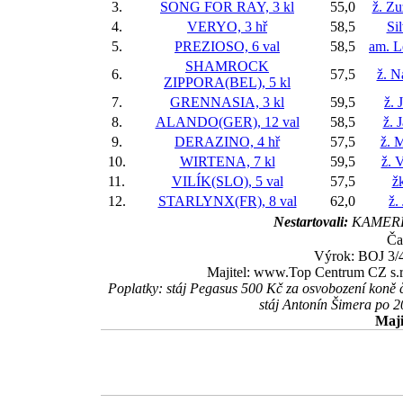
3.
SONG FOR RAY, 3 kl
55,0
ž. Z
4.
VERYO, 3 hř
58,5
Si
5.
PREZIOSO, 6 val
58,5
am. L
SHAMROCK
6.
57,5
ž. N
ZIPPORA(BEL), 5 kl
7.
GRENNASIA, 3 kl
59,5
ž. 
8.
ALANDO(GER), 12 val
58,5
ž. 
9.
DERAZINO, 4 hř
57,5
ž. 
10.
WIRTENA, 7 kl
59,5
ž. 
11.
VILÍK(SLO), 5 val
57,5
ž
12.
STARLYNX(FR), 8 val
62,0
ž.
Nestartovali:
KAMERD
Ča
Výrok: BOJ 3/4-
Majitel: www.Top Centrum CZ s.r.
Poplatky: stáj Pegasus 500 Kč za osvobození koně
stáj Antonín Šimera po 
Maji