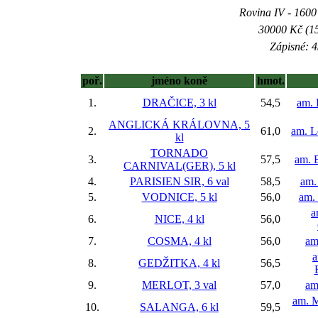
Rovina IV - 1600 
30000 Kč (15
Zápisné: 4
poř.
jméno koně
hmot.
1.
DRAČICE, 3 kl
54,5
am. 
ANGLICKÁ KRÁLOVNA, 5
2.
61,0
am. L
kl
TORNADO
3.
57,5
am. 
CARNIVAL(GER), 5 kl
4.
PARISIEN SIR, 6 val
58,5
am.
5.
VODNICE, 5 kl
56,0
am. 
a
6.
NICE, 4 kl
56,0
7.
COSMA, 4 kl
56,0
am
a
8.
GEDŽITKA, 4 kl
56,5
9.
MERLOT, 3 val
57,0
am
am. M
10.
SALANGA, 6 kl
59,5