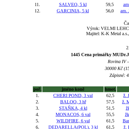
11.
SALVEO, 5 kl
59,5
am
12.
GARCINIA, 5 kl
56,0
am. 
Ča
Výrok: VELMI LEHCE 4 
Majitel: K-K Metal a.s
2
1445 Cena primářky MUDr.
Rovina IV -
30000 Kč (15
Zápisné: 4
poř.
jméno koně
hmot.
1.
CHERI POND, 3 val
62,5
ž. 
2.
BALOO, 3 hř
57,5
ž. 
3.
STAŇKA, 4 kl
51,5
ž
4.
MONACOS, 6 val
55,5
žk
5.
WILDFIRE, 6 val
61,5
Ba
6.
DEDARELLA(POL), 3 kl
61,5
ž.