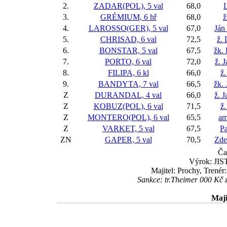
2.
ZADAR(POL), 5 val
68,0
L
3.
GRÉMIUM, 6 hř
68,0
ž
4.
LAROSSO(GER), 5 val
67,0
Ján
5.
CHRISAD, 6 val
72,5
ž.
6.
BONSTAR, 5 val
67,5
žk. 
7.
PORTO, 6 val
72,0
ž. 
8.
FILIPA, 6 kl
66,0
ž.
9.
BANDYTA, 7 val
66,5
žk. 
Z
DURANDAL, 4 val
66,0
ž. 
Z
KOBUZ(POL), 6 val
71,5
ž.
Z
MONTERO(POL), 6 val
65,5
am
Z
VARKET, 5 val
67,5
Pa
ZN
GAPER, 5 val
70,5
Zde
Ča
Výrok: JIST
Majitel: Prochy, Trené
Sankce: tr.Theimer 000 Kč 
Maji