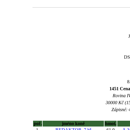
DS
8
1451 Cena
Rovina IV
30000 Kč (15
Zápisné: 4
poř.
jméno koně
hmot.
1.
REDAKTOR, 7 hř
61,0
ž. 