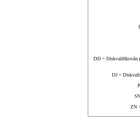
DD = Diskvalifikován (n
DJ = Diskvalif
P
SN
ZN =