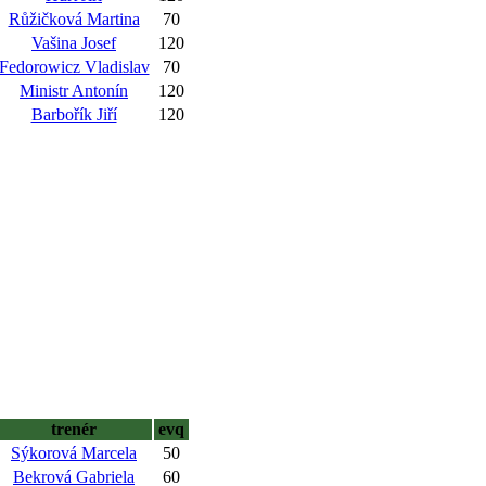
Růžičková Martina
70
Vašina Josef
120
Fedorowicz Vladislav
70
Ministr Antonín
120
Barbořík Jiří
120
trenér
evq
Sýkorová Marcela
50
Bekrová Gabriela
60