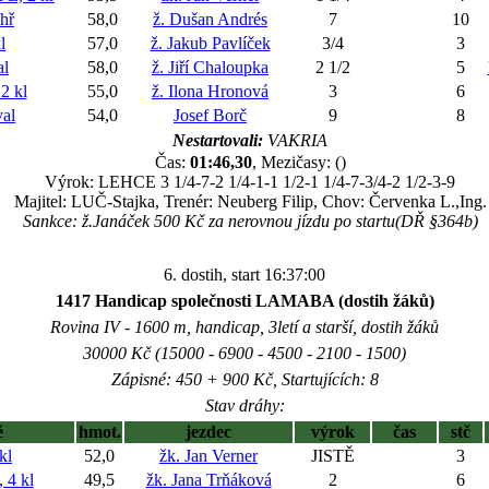
hř
58,0
ž. Dušan Andrés
7
10
l
57,0
ž. Jakub Pavlíček
3/4
3
al
58,0
ž. Jiří Chaloupka
2 1/2
5
2 kl
55,0
ž. Ilona Hronová
3
6
al
54,0
Josef Borč
9
8
Nestartovali:
VAKRIA
Čas:
01:46,30
, Mezičasy: ()
Výrok: LEHCE 3 1/4-7-2 1/4-1-1 1/2-1 1/4-7-3/4-2 1/2-3-9
Majitel: LUČ-Stajka, Trenér: Neuberg Filip, Chov: Červenka L.,Ing.
Sankce: ž.Janáček 500 Kč za nerovnou jízdu po startu(DŘ §364b)
6. dostih, start 16:37:00
1417 Handicap společnosti LAMABA (dostih žáků)
Rovina IV - 1600 m, handicap, 3letí a starší, dostih žáků
30000 Kč (15000 - 6900 - 4500 - 2100 - 1500)
Zápisné: 450 + 900 Kč, Startujících: 8
Stav dráhy:
ě
hmot.
jezdec
výrok
čas
stč
kl
52,0
žk. Jan Verner
JISTĚ
3
4 kl
49,5
žk. Jana Trňáková
2
6