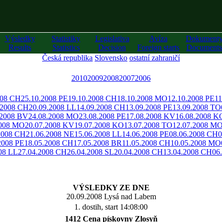
Výsledky
Statistiky
Legislativa
Avíza
Dokument
Results
Statistics
Decision
Foreign starts
Documents
Česká republika
Slovensko
ostatní zahraničí
2010
2009
2008
2007
2006
008 CH
25.10.2008 PE
19.10.2008 CH
18.10.2008 MO
12.10.2008 PE
11
.2008 CH
20.09.2008 LL
14.09.2008 CH
13.09.2008 PE
13.09.2008 TO
.2008 BV
24.08.2008 MO
23.08.2008 PE
17.08.2008 KV
16.08.2008 K
2008 MO
20.07.2008 KV
19.07.2008 KO
13.07.2008 TO
12.07.2008 M
2008 CH
21.06.2008 NE
15.06.2008 LL
14.06.2008 PE
08.06.2008 CH
0
2008 PE
18.05.2008 CH
17.05.2008 BR
11.05.2008 CH
10.05.2008 MO
08 LL
27.04.2008 CH
26.04.2008 SL
20.04.2008 CH
13.04.2008 CH
06
VÝSLEDKY ZE DNE
20.09.2008 Lysá nad Labem
1. dostih, start 14:08:00
1412 Cena pískovny Zlosyň