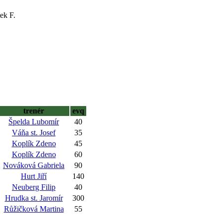
ek F.
trenér
evq
Špelda Lubomír
40
Váňa st. Josef
35
Koplík Zdeno
45
Koplík Zdeno
60
Nováková Gabriela
90
Hurt Jiří
140
Neuberg Filip
40
Hrudka st. Jaromír
300
Růžičková Martina
55