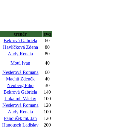
trenér
evq
Bekrová Gabriela
60
Havlíčková Zdena
80
Audy Renata
80
Mottl Ivan
40
Neslerová Romana
60
Machů Zdeněk
40
Neuberg Filip
30
Bekrová Gabriela
140
Luka ml. Václav
100
Neslerová Romana
120
Audy Renata
100
Papoušek ml. Jan
120
Hanousek Ladislav
200