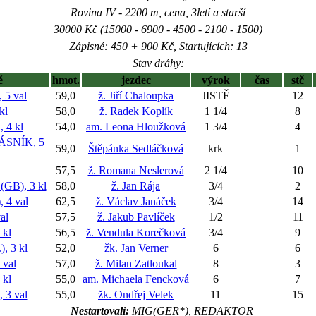
Rovina IV - 2200 m, cena, 3letí a starší
30000 Kč (15000 - 6900 - 4500 - 2100 - 1500)
Zápisné: 450 + 900 Kč, Startujících: 13
Stav dráhy:
ě
hmot.
jezdec
výrok
čas
stč
5 val
59,0
ž. Jiří Chaloupka
JISTĚ
12
kl
58,0
ž. Radek Koplík
1 1/4
8
 4 kl
54,0
am. Leona Hloužková
1 3/4
4
SNÍK, 5
59,0
Štěpánka Sedláčková
krk
1
57,5
ž. Romana Neslerová
2 1/4
10
B), 3 kl
58,0
ž. Jan Rája
3/4
2
 4 val
62,5
ž. Václav Janáček
3/4
14
al
57,5
ž. Jakub Pavlíček
1/2
11
kl
56,5
ž. Vendula Korečková
3/4
9
 3 kl
52,0
žk. Jan Verner
6
6
val
57,0
ž. Milan Zatloukal
8
3
 kl
55,0
am. Michaela Fencková
6
7
3 val
55,0
žk. Ondřej Velek
11
15
Nestartovali:
MIG(GER*), REDAKTOR