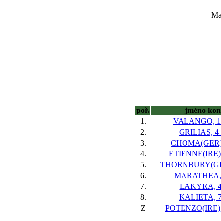
Maj
poř.
jméno kon
1.
VALANGO, 12
2.
GRILIAS, 4 
3.
CHOMA(GER), 
4.
ETIENNE(IRE),
5.
THORNBURY(GER
6.
MARATHEA, 
7.
LAKYRA, 4 
8.
KALIETA, 7
Z
POTENZO(IRE), 