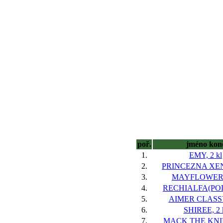
poř.
jméno kon
1.
EMY, 2 kl
2.
PRINCEZNA XENI
3.
MAYFLOWER, 
4.
RECHIALFA(POL*
5.
AIMER CLASSY,
6.
SHIREE, 2 
7.
MACK THE KNIFE