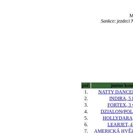
M
Sankce: jezdeci 
poř.
jméno kon
1.
NATTY DANCER,
2.
INDIRA, 5 
3.
FORTEX, 3 v
4.
DZIALON(POL),
5.
HOLLYDARA, 
6.
LEARJET, 4 
7.
AMERICKÁ HVĚZD