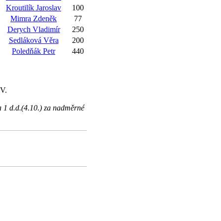
Kroutilík Jaroslav
100
Mimra Zdeněk
77
Derych Vladimír
250
Sedláková Věra
200
Poledňák Petr
440
 V.
a 1 d.d.(4.10.) za nadměrné