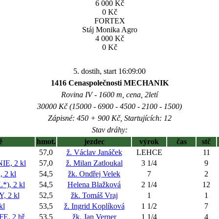
6 000 Kč
0 Kč
FORTEX
Stáj Monika Agro
4 000 Kč
0 Kč
5. dostih, start 16:09:00
1416 Cenaspolečnosti MECHANIK
Rovina IV - 1600 m, cena, 2letí
30000 Kč (15000 - 6900 - 4500 - 2100 - 1500)
Zápisné: 450 + 900 Kč, Startujících: 12
Stav dráhy:
ě
hmot.
jezdec
výrok
čas
stč
57,0
ž. Václav Janáček
LEHCE
11
E, 2 kl
57,0
ž. Milan Zatloukal
3 1/4
9
2 kl
54,5
žk. Ondřej Velek
7
2
), 2 kl
54,5
Helena Blažková
2 1/4
12
 2 kl
52,5
žk. Tomáš Vraj
1
1
kl
53,5
ž. Ingrid Koplíková
1 1/2
7
, 2 hř
53,5
žk. Jan Verner
1 1/4
4