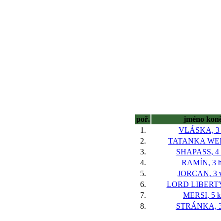
poř.
jméno kon
1.
VLÁSKA, 3 
2.
TATANKA WEI,
3.
SHAPASS, 4 
4.
RAMÍN, 3 h
5.
JORCAN, 3 v
6.
LORD LIBERTY,
7.
MERSI, 5 k
8.
STRÁNKA, 3