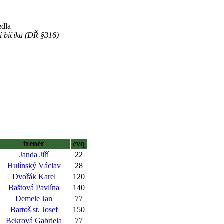
edla
í bičíku (DŘ §316)
trenér
evq
Janda Jiří
22
Hulínský Václav
28
Dvořák Karel
120
Baštová Pavlína
140
Demele Jan
77
Bartoš st. Josef
150
Bekrová Gabriela
77