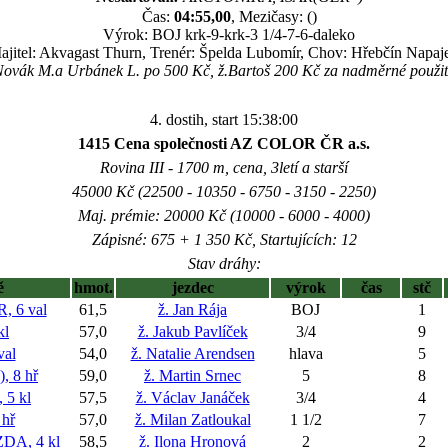
Čas:
04:55,00
, Mezičasy: ()
Výrok: BOJ krk-9-krk-3 1/4-7-6-daleko
ajitel: Akvagast Thurn, Trenér: Špelda Lubomír, Chov: Hřebčín Napaj
Novák M.a Urbánek L. po 500 Kč, ž.Bartoš 200 Kč za nadměrné použit
4. dostih, start 15:38:00
1415 Cena společnosti AZ COLOR ČR a.s.
Rovina III - 1700 m, cena, 3letí a starší
45000 Kč (22500 - 10350 - 6750 - 3150 - 2250)
Maj. prémie: 20000 Kč (10000 - 6000 - 4000)
Zápisné: 675 + 1 350 Kč, Startujících: 12
Stav dráhy:
ě
hmot.
jezdec
výrok
čas
stč
 6 val
61,5
ž. Jan Rája
BOJ
1
kl
57,0
ž. Jakub Pavlíček
3/4
9
al
54,0
ž. Natalie Arendsen
hlava
5
 8 hř
59,0
ž. Martin Srnec
5
8
5 kl
57,5
ž. Václav Janáček
3/4
4
hř
57,0
ž. Milan Zatloukal
1 1/2
7
A, 4 kl
58,5
ž. Ilona Hronová
2
2