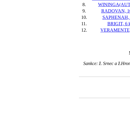
8.
WININGA(AUT),
9.
RADOVAN, 10
10.
SAPHENAH, 4
11.
BRIGIT, 6 k
12.
VERAMENTE, 
Sankce: ž. Srnec a ž.Hro