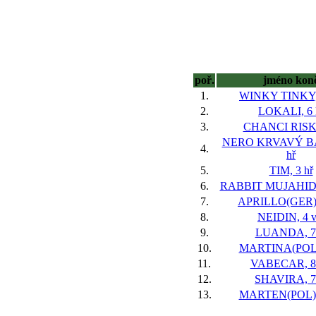
poř.
jméno kon
1.
WINKY TINKY, 
2.
LOKALI, 6 
3.
CHANCI RISK,
NERO KRVAVÝ BÁ
4.
hř
5.
TIM, 3 hř
6.
RABBIT MUJAHID(G
7.
APRILLO(GER),
8.
NEIDIN, 4 v
9.
LUANDA, 7 
10.
MARTINA(POL),
11.
VABECAR, 8 
12.
SHAVIRA, 7
13.
MARTEN(POL), 