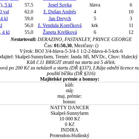
 5 kl
57,5
Josef Sovka
hlava
6
 val
62,0
ž. Dušan Andrés
4
10
 kl
59,0
Jan Derych
5
3
l
56,0
ž. Vendula Korečková
krk
11
4 kl
55,0
Žaneta Krelíková
6
12
Nestartovali:
DERAZINO, FASTANLEY, PRINCE GEORGE
Čas:
01:50,30
, Mezičasy: ()
Výrok: BOJ 3/4-hlava-5-3/4-1 1/2-2-hlava-4-5-krk-6
Majitel: Skalpel-Sunnyfarm, Trenér: Janda Jiří, MVDr., Chov: Halecký
Kůň č.11 BRIGIT ztratil na startu asi 5 délek.
nová po 200 Kč za nekázeň u startu (DŘ §337), ž.Rája odnětí licence n
použití bíčíku (DŘ §316)
Majitelské prémie a bonusy:
kůň:
stáj:
maj. prémie:
bonus:
NATTY DANCER
Skalpel-Sunnyfarm
10 000 Kč
0 Kč
INDIRA
Protendon-Hulínský