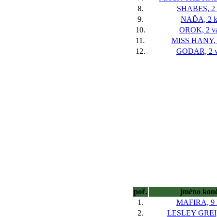
8.
SHABES, 2 
9.
NAĎA, 2 k
10.
OROK, 2 v
11.
MISS HANY, 
12.
GODAR, 2 v
poř.
jméno kon
1.
MAFIRA, 9 
2.
LESLEY GREI, 