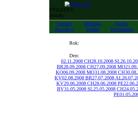
VÝSLEDKY
/results/
Termíny
Přihlášky
Startky
Racedays
Entries
Declaration
««
Rok:
»»
Den:
02.11.2008 CH
28.10.2008 SL
26.10.2
BR
28.09.2008 CH
27.09.2008 MO
21.09
KO
06.09.2008 MO
31.08.2008 CH
30.08
KV
02.08.2008 BR
27.07.2008 AL
26.07.
KV
29.06.2008 CH
28.06.2008 PE
22.06.
BV
31.05.2008 SL
25.05.2008 CH
24.05.
PE
01.05.20