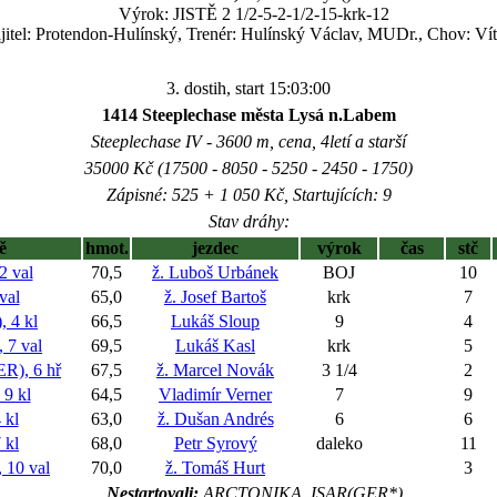
Výrok: JISTĚ 2 1/2-5-2-1/2-15-krk-12
itel: Protendon-Hulínský, Trenér: Hulínský Václav, MUDr., Chov: Vít
3. dostih, start 15:03:00
1414 Steeplechase města Lysá n.Labem
Steeplechase IV - 3600 m, cena, 4letí a starší
35000 Kč (17500 - 8050 - 5250 - 2450 - 1750)
Zápisné: 525 + 1 050 Kč, Startujících: 9
Stav dráhy:
ě
hmot.
jezdec
výrok
čas
stč
 val
70,5
ž. Luboš Urbánek
BOJ
10
val
65,0
ž. Josef Bartoš
krk
7
4 kl
66,5
Lukáš Sloup
9
4
 7 val
69,5
Lukáš Kasl
krk
5
), 6 hř
67,5
ž. Marcel Novák
3 1/4
2
9 kl
64,5
Vladimír Verner
7
9
kl
63,0
ž. Dušan Andrés
6
6
 kl
68,0
Petr Syrový
daleko
11
10 val
70,0
ž. Tomáš Hurt
3
Nestartovali:
ARCTONIKA, ISAR(GER*)