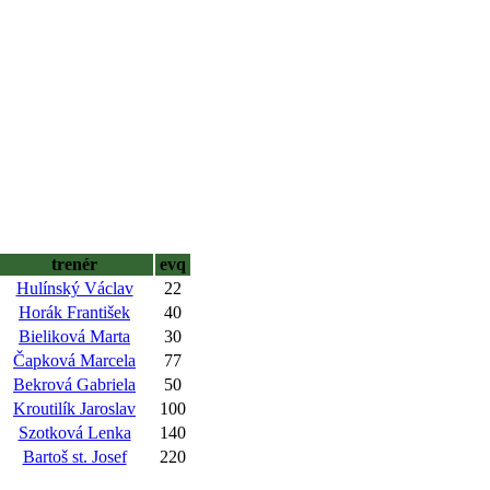
trenér
evq
Hulínský Václav
22
Horák František
40
Bieliková Marta
30
Čapková Marcela
77
Bekrová Gabriela
50
Kroutilík Jaroslav
100
Szotková Lenka
140
Bartoš st. Josef
220