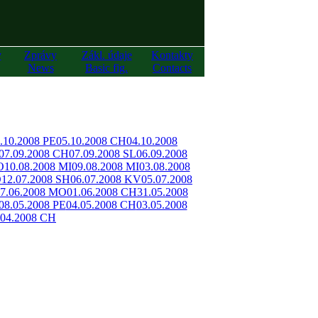
y
Zprávy
Zákl. údaje
Kontakty
News
Basic fig.
Contacts
.10.2008 PE
05.10.2008 CH
04.10.2008
07.09.2008 CH
07.09.2008 SL
06.09.2008
O
10.08.2008 MI
09.08.2008 MI
03.08.2008
O
12.07.2008 SH
06.07.2008 KV
05.07.2008
7.06.2008 MO
01.06.2008 CH
31.05.2008
08.05.2008 PE
04.05.2008 CH
03.05.2008
.04.2008 CH