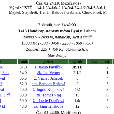
Čas:
02:24,10
, Mezičasy: ()
Výrok: JISTĚ 1 1/4-1 3/4-krk-2 1/4-3/4-3/4-1/2-3/4-6-8-6-11
Majitel: Stáj Brett, Trenér: Bekrová Gabriela, Chov: Picek M.
2. dostih, start 14:42:00
1413 Handicap starosty města Lysá n.Labem
Rovina V - 2400 m, handicap, 3letí a starší
15000 Kč (7500 - 3450 - 2250 - 1050 - 750)
Zápisné: 225 + 450 Kč, Startujících: 8
Stav dráhy:
ě
hmot.
jezdec
výrok
čas
stč
kl
57,0
ž. Jakub Pavlíček
JISTĚ
2
 6 kl
54,0
žk. Jan Verner
2 1/2
1
val
56,5
ž. Václav Janáček
5
4
ř
52,0
am. Barbora Beňová
2
5
al
50,0
ž. Ingrid Koplíková
1/2
3
 3 hř
50,0
žk. Tomáš Vraj
15
6
l
50,0
žk. Lucie Danišová
krk
7
 kl
48,0
žk. Jana Trňáková
12
8
Čas:
02:44,60
, Mezičasy: ()