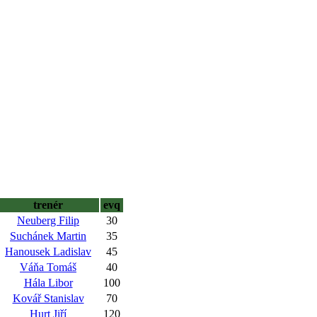
trenér
evq
Neuberg Filip
30
Suchánek Martin
35
Hanousek Ladislav
45
Váňa Tomáš
40
Hála Libor
100
Kovář Stanislav
70
Hurt Jiří
120