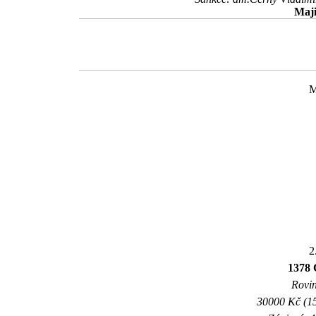
Maji
M
2
1378 
Rovin
30000 Kč (15