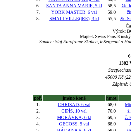
6.
SANTA ANNA MARIE, 5 kl
58,5
žk. 
7.
YORK MASTER, 6 val
59,0
žk
8.
SMALLVILLE(IRE), 3 kl
55,5
žk. 
Ča
Výrok: BO
Majitel: Swiss Fans-Kinský
Sankce: Stáj Euroframe Skalica, tr.Sergeant a H
6
1382 
Steeplechase
45000 Kč (225
Zápisné: 6
poř.
jméno koně
hmot.
1.
CHRISAD, 6 val
68,0
Mir
2.
CIPÍS, 10 val
70,0
ž
3.
MORÁVKA, 6 kl
69,5
ž. 
4.
GECOSS, 5 val
68,0
5.
HÁDANKA, 6 kl
68,0
am