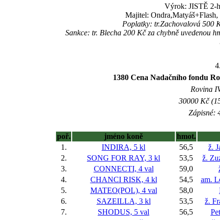
Výrok: JISTĚ 2-hl
Majitel: Ondra,Matyáš+Flash, T
Poplatky: tr.Zachovalová 500 
Sankce: tr. Blecha 200 Kč za chybně uvedenou h
4
1380 Cena Nadačního fondu Rozv
Rovina IV
30000 Kč (15
Zápisné: 4
poř.
jméno koně
hmot.
1.
INDIRA, 5 kl
56,5
ž. 
2.
SONG FOR RAY, 3 kl
53,5
ž. Zu
3.
CONNECTI, 4 val
59,0
4.
CHANCI RISK, 4 kl
54,5
am. L
5.
MATEO(POL), 4 val
58,0
6.
SAZEILLA, 3 kl
53,5
ž. F
7.
SHODUS, 5 val
56,5
Pe