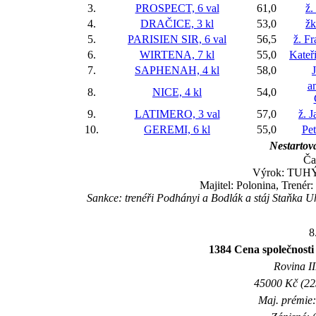
3.
PROSPECT, 6 val
61,0
ž.
4.
DRAČICE, 3 kl
53,0
žk
5.
PARISIEN SIR, 6 val
56,5
ž. F
6.
WIRTENA, 7 kl
55,0
Kateř
7.
SAPHENAH, 4 kl
58,0
a
8.
NICE, 4 kl
54,0
9.
LATIMERO, 3 val
57,0
ž. 
10.
GEREMI, 6 kl
55,0
Pet
Nestartova
Ča
Výrok: TUHÝ 
Majitel: Polonina, Trenér
Sankce: trenéři Podhányi a Bodlák a stáj Staňka 
8
1384 Cena společnosti 
Rovina II
45000 Kč (225
Maj. prémie: