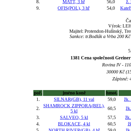
8.
MATT, 3 hř
56,0
ž.
9.
OFIS(POL), 3 hř
54,0
Kateř
Ča
Výrok: LEHC
Majitel: Protendon-Hulínský, Tr
Sankce: tr.Bodlák a Vrba 200 K
5
1381 Cena společnosti Greiner
Rovina IV - 1100
30000 Kč (15
Zápisné: 4
poř.
jméno koně
hmot.
1.
SILNAR(GB), 11 val
59,0
žk.
SHAMROCK ZIPPORA(BEL),
2.
60,5
žk
5 kl
3.
SALVEO, 5 kl
57,5
žk
4.
BLOKACE, 4 kl
60,5
ž
5.
NORTH RIVER(GB), 4 hř
59,0
žk.