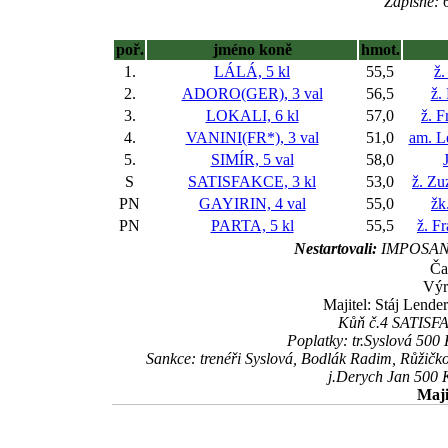
Zápisné: 6
poř.
jméno koně
hmot.
1.
LÁLÁ, 5 kl
55,5
ž.
2.
ADORO(GER), 3 val
56,5
ž.
3.
LOKALI, 6 kl
57,0
ž. F
4.
VANINI(FR*), 3 val
51,0
am. L
5.
SIMÍR, 5 val
58,0
S
SATISFAKCE, 3 kl
53,0
ž. Zu
PN
GAYIRIN, 4 val
55,0
žk
PN
PARTA, 5 kl
55,5
ž. F
Nestartovali:
IMPOSAN
Ča
Výr
Majitel: Stáj Lende
Kůň č.4 SATISFAK
Poplatky: tr.Syslová 500
Sankce: trenéři Syslová, Bodlák Radim, Růžič
j.Derych Jan 500 
Maji