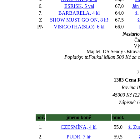
6.
ESRISK, 5 val
67,0
Ján
7.
BARBARELA, 4 kl
64,0
ž.
Z
SHOW MUST GO ON, 8 hř
67,5
ž
PN
VISIGOTHA(SLO), 6 kl
66,0
Nestarto
Ča
Vý
Majitel: DS Sendy Ostrava 
Poplatky: tr.Foukal Milan 500 Kč za 
7
1383 Cena R
Rovina II
45000 Kč (225
Zápisné: 6
poř.
jméno koně
hmot.
1.
CZESMÍNA, 4 kl
55,0
ž. Zu
2.
PUDR, 7 hř
59,5