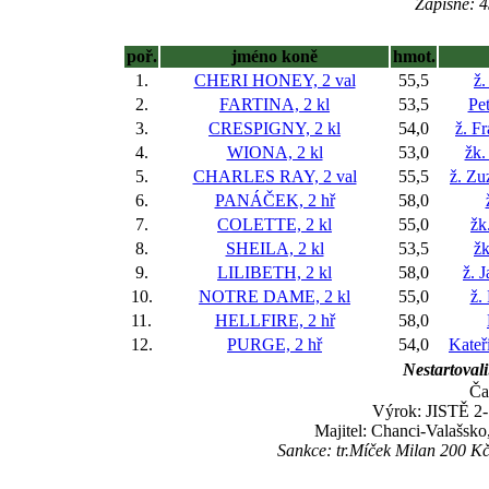
Zápisné: 4
poř.
jméno koně
hmot.
1.
CHERI HONEY, 2 val
55,5
ž.
2.
FARTINA, 2 kl
53,5
Pe
3.
CRESPIGNY, 2 kl
54,0
ž. F
4.
WIONA, 2 kl
53,0
žk.
5.
CHARLES RAY, 2 val
55,5
ž. Zu
6.
PANÁČEK, 2 hř
58,0
7.
COLETTE, 2 kl
55,0
žk
8.
SHEILA, 2 kl
53,5
žk
9.
LILIBETH, 2 kl
58,0
ž. 
10.
NOTRE DAME, 2 kl
55,0
ž.
11.
HELLFIRE, 2 hř
58,0
12.
PURGE, 2 hř
54,0
Kateř
Nestartovali
Ča
Výrok: JISTĚ 2-7
Majitel: Chanci-Valašsk
Sankce: tr.Míček Milan 200 K