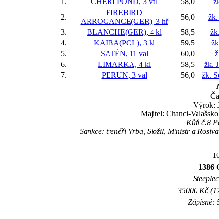
1.
CHERI POND, 3 val
58,0
ž
FIREBIRD
2.
56,0
žk.
ARROGANCE(GER), 3 hř
3.
BLANCHE(GER), 4 kl
58,5
žk
4.
KAIBA(POL), 3 kl
59,5
žk
5.
SATÉN, 11 val
60,0
ž
6.
LIMARKA, 4 kl
58,5
žk. 
7.
PERUN, 3 val
56,0
žk. 
Ča
Výrok: 
Majitel: Chanci-Valašsk
Kůň č.8 Pe
Sankce: trenéři Vrba, Složil, Ministr a Ros
10
1386 
Steeplec
35000 Kč (17
Zápisné: 5