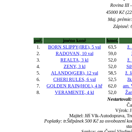
Rovina III -
45000 Kč (225
Maj. prémie:
Zápisné: 6
poř.
jméno koně
hmot.
1.
BORN SLIPPY(IRE), 5 val
63,5
ž.
2.
RADOVAN, 10 val
59,0
3.
REALTA, 3 kl
52,0
ž.
4.
ZENY, 3 kl
52,0
Si
5.
ALANDO(GER), 12 val
58,5
ž. 
6.
CHERI RULES, 6 val
52,5
žk
7.
GOLDEN RAIN(HOL), 4 hř
62,0
am. 
8.
VERAMENTE, 4 kl
52,0
Žan
Nestartovali:
Ča
Výrok: J
Majitel: Jiří Vlk-Autodoprava, Tr
Poplatky: tr.Štěpánek 500 Kč za osvobození k
st
Sankce: am.Černý Vladimír