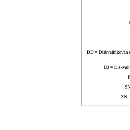
DD = Diskvalifikován (n
DJ = Diskvalif
P
SN
ZN =