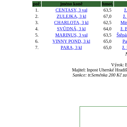
poř.
jméno koně
hmot.
1.
CENTASY, 3 val
63,5
ž
2.
ZULEJKA, 3 kl
67,0
ž.
3.
CHARLOTA, 3 kl
62,5
Mir
4.
SVŮDNÁ, 3 kl
64,0
ž. 
5.
MARINUS, 3 val
63,5
Štěpá
6.
VINNY POND, 3 kl
65,0
Pa
7.
PARA, 3 kl
65,0
ž.
Výrok: B
Majitel: Inpost Uherské Hradi
Sankce: tr.Seménka 200 Kč z