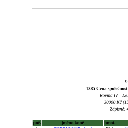
9
1385 Cena společnosti
Rovina IV - 2200
30000 Kč (15
Zápisné: 4
poř.
jméno koně
hmot.