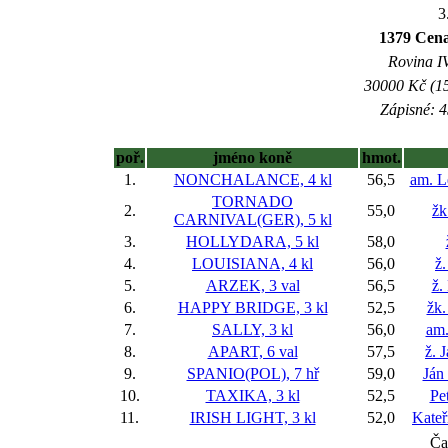
3
1379 Cena
Rovina IV
30000 Kč (15
Zápisné: 4
poř.
jméno koně
hmot.
1.
NONCHALANCE, 4 kl
56,5
am. L
TORNADO
2.
55,0
žk
CARNIVAL(GER), 5 kl
3.
HOLLYDARA, 5 kl
58,0
4.
LOUISIANA, 4 kl
56,0
ž.
5.
ARZEK, 3 val
56,5
ž.
6.
HAPPY BRIDGE, 3 kl
52,5
žk.
7.
SALLY, 3 kl
56,0
am.
8.
APART, 6 val
57,5
ž. 
9.
SPANIO(POL), 7 hř
59,0
Ján
10.
TAXIKA, 3 kl
52,5
Pe
11.
IRISH LIGHT, 3 kl
52,0
Kateř
Ča