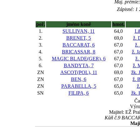
Maj. prémie:
Zápisné: 1 
poř.
jméno koně
hmot.
1.
SULLIVAN, 11
64,0
Li
2.
BRENET, 5
69,0
ž. 
3.
BACCARAT, 6
67,0
ž.
4.
BRICASSAR, 8
67,0
ž. 
5.
MAGIC BLADE(GER), 6
67,0
ž.
6.
BANDYTA, 7
67,0
ž. 
ZN
ASCOT(POL), 11
69,0
žk. 
ZN
BEN, 6
67,0
ž. 
ZN
PARABELLA, 5
65,0
ž
SN
FILIPA, 6
65,0
žk. 
Ča
Výro
Majitel: EŽ Pra
Kůň č.9 BACCARAT
Maji