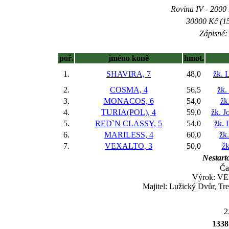
Rovina IV - 2000 m
30000 Kč (15
Zápisné: 
poř.
jméno koně
hmot.
1.
SHAVIRA, 7
48,0
žk. 
2.
COSMA, 4
56,5
žk.
3.
MONACOS, 6
54,0
žk
4.
TURIA(POL), 4
59,0
žk. J
5.
RED`N CLASSY, 5
54,0
žk. 
6.
MARILESS, 4
60,0
žk.
7.
VEXALTO, 3
50,0
žk
Nestarto
Ča
Výrok: VE
Majitel: Lužický Dvůr, Tr
2
1338