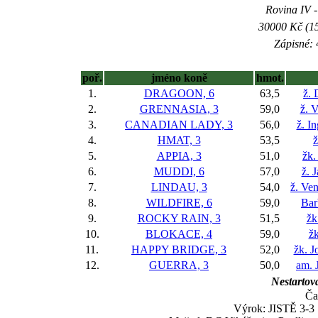
Rovina IV -
30000 Kč (15
Zápisné: 
poř.
jméno koně
hmot.
1.
DRAGOON, 6
63,5
ž. 
2.
GRENNASIA, 3
59,0
ž. 
3.
CANADIAN LADY, 3
56,0
ž. I
4.
HMAT, 3
53,5
ž
5.
APPIA, 3
51,0
žk.
6.
MUDDI, 6
57,0
ž. 
7.
LINDAU, 3
54,0
ž. Ve
8.
WILDFIRE, 6
59,0
Bar
9.
ROCKY RAIN, 3
51,5
žk
10.
BLOKACE, 4
59,0
žk
11.
HAPPY BRIDGE, 3
52,0
žk. J
12.
GUERRA, 3
50,0
am. 
Nestartova
Ča
Výrok: JISTĚ 3-3 1