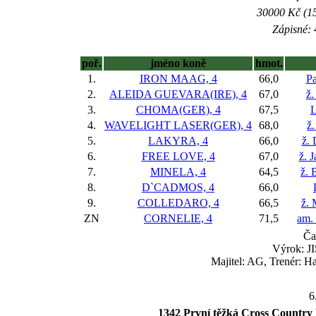
30000 Kč (15
Zápisné: 
poř.
jméno koně
hmot.
1.
IRON MAAG, 4
66,0
Pa
2.
ALEIDA GUEVARA(IRE), 4
67,0
ž.
3.
CHOMA(GER), 4
67,5
L
4.
WAVELIGHT LASER(GER), 4
68,0
ž
5.
LAKYRA, 4
66,0
ž.
6.
FREE LOVE, 4
67,0
ž. 
7.
MINELA, 4
64,5
ž. 
8.
D`CADMOS, 4
66,0
9.
COLLEDARO, 4
66,5
ž.
ZN
CORNELIE, 4
71,5
am.
Ča
Výrok: JI
Majitel: AG, Trenér: H
6
1342 První těžká Cross Country 