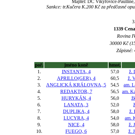
Majitel: DC Vikýřovice-Paulline,
Sankce: tr.Kučera K.200 Kč za předčasné opu
3
1339 Cena
Rovina IV
30000 Kč (15
Zápisné: 
poř.
jméno koně
hmot.
1.
INSTANTA, 4
57,0
ž.
2.
APRILLO(GER), 4
60,5
ž. 
3.
ANGLICKÁ KRÁLOVNA, 5
54,5
am. L
4.
REDAKTOR, 7
56,5
am. Ka
5.
HURYKÁN, 4
56,0
ž
6.
LANATA, 3
52,0
ž
7.
DUPLIKA, 4
58,0
ž.
8.
LUCYRA, 4
54,0
am. 
9.
NICE, 4
58,0
ž. 
10.
FUEGO, 6
57,0
ž. 