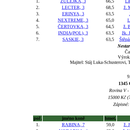
1.
ZULEJKA, 3
66,5
Li
2.
LECTER, 3
68,5
ž. 
3.
ERINYA, 3
63,5
4.
NEXTREME, 3
65,0
L
5.
ČERTOVKA, 3
64,5
ž. 
6.
INDIA(POL), 3
63,5
žk. 
7.
SASKIE, 3
63,5
Štěpá
Nestar
Ča
Výrok:
Majitel: Stáj Luka-Schusterovi, 
9
1345 
Rovina V - 
15000 Kč (7
Zápisné: 
poř.
jméno koně
hmot.
1.
RABINA, 7
59,0
ž. 