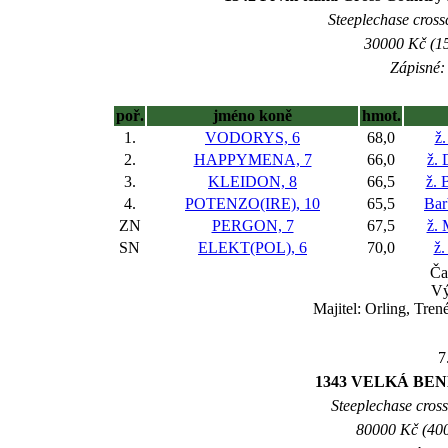
Steeplechase crossc
30000 Kč (15
Zápisné: 
poř.
jméno koně
hmot.
1.
VODORYS, 6
68,0
ž
2.
HAPPYMENA, 7
66,0
ž. 
3.
KLEIDON, 8
66,5
ž. 
4.
POTENZO(IRE), 10
65,5
Bar
ZN
PERGON, 7
67,5
ž. 
SN
ELEKT(POL), 6
70,0
ž.
Ča
Vý
Majitel: Orling, Tre
7
1343 VELKÁ BE
Steeplechase crossc
80000 Kč (400