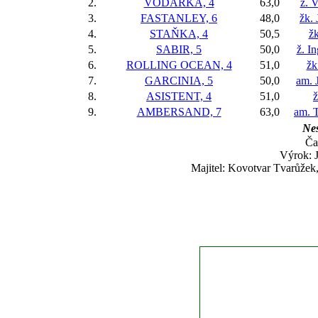
2.
VODARKA, 4
63,0
ž. 
3.
FASTANLEY, 6
48,0
žk.
4.
STAŇKA, 4
50,5
žk
5.
SABIR, 5
50,0
ž. I
6.
ROLLING OCEAN, 4
51,0
žk
7.
GARCINIA, 5
50,0
am. 
8.
ASISTENT, 4
51,0
ž
9.
AMBERSAND, 7
63,0
am. 
Nes
Ča
Výrok: J
Majitel: Kovotvar Tvarůžek,