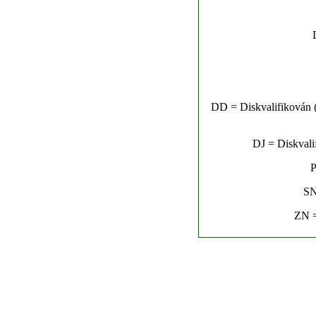
DD = Diskvalifikován (n
DJ = Diskvalif
P
SN
ZN =