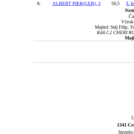
8.
ALBERT PIER(GER), 3
50,5
ž. 
Nest
Ča
Výrok
Majitel: Stáj Filip,
Kůň č.2 CHERI RUL
Maji
5
1341 Cen
Steeplec