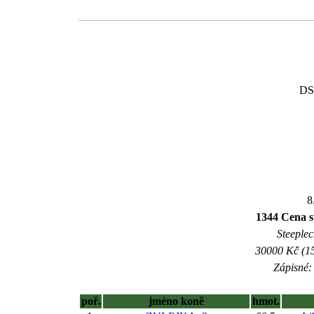
DS
8
1344 Cena s
Steeplec
30000 Kč (15
Zápisné: 
poř.
jméno koně
hmot.