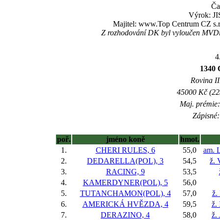
Ča
Výrok: JI
Majitel: www.Top Centrum CZ s.r.
Z rozhodování DK byl vyloučen MVDr
4
1340 
Rovina II
45000 Kč (225
Maj. prémie:
Zápisné:
poř.
jméno koně
hmot.
1.
CHERI RULES, 6
55,0
am. 
2.
DEDARELLA(POL), 3
54,5
ž. 
3.
RACING, 9
53,5
4.
KAMERDYNER(POL), 5
56,0
5.
TUTANCHAMON(POL), 4
57,0
ž.
6.
AMERICKÁ HVĚZDA, 4
59,5
ž.
7.
DERAZINO, 4
58,0
ž.