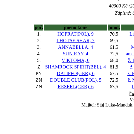
40000 Kč (20
Zápisné: 6
poř.
jméno koně
hmot.
1.
HOFRAT(POL), 9
70,5
Li
2.
LHOTSE SHAR, 7
69,5
3.
ANNABELLA, 4
61,5
M
4.
SUN RAY, 4
72,5
am.
5.
VIKTOMA, 6
68,0
ž.
Z
SHAMROCK SPIRIT(BEL), 4
61,5
ž.
PN
DATIFFO(GER), 6
67,5
ž. 
ZN
DOUBLE CLUB(POL), 5
72,5
ž.
ZN
RESERL(GER), 6
63,5
L
Ča
Vý
Majitel: Stáj Luka-Mandak,