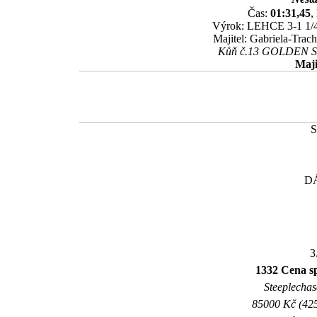
Čas:
01:31,45
,
Výrok: LEHCE 3-1 1/4-2
Majitel: Gabriela-Tra
Kůň č.13 GOLDEN SOU
Maji
D
3
1332 Cena 
Steeplechase
85000 Kč (425