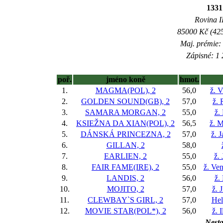
1331
Rovina II
85000 Kč (425
Maj. prémie:
Zápisné: 1 
poř.
jméno koně
hmot.
1.
MAGMA(POL), 2
56,0
ž. 
2.
GOLDEN SOUND(GB), 2
57,0
ž. 
3.
SAMARA MORGAN, 2
55,0
ž.
4.
KSIEŽNA DA XIAN(POL), 2
56,5
ž. M
5.
DÁNSKÁ PRINCEZNA, 2
57,0
ž. 
6.
GILLAN, 2
58,0
7.
EARLIEN, 2
55,0
ž.
8.
FAIR FAME(IRE), 2
55,0
ž. Ve
9.
LANDIS, 2
56,0
ž.
10.
MOJITO, 2
57,0
ž. 
11.
CLEWBAY`S GIRL, 2
57,0
Hel
12.
MOVIE STAR(POL*), 2
56,0
ž. 
Nesta