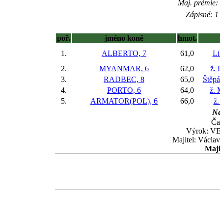
Maj. prémie:
Zápisné: 1 
poř.
jméno koně
hmot.
1.
ALBERTO, 7
61,0
Li
2.
MYANMAR, 6
62,0
ž.
3.
RADBEC, 8
65,0
Štěp
4.
PORTO, 6
64,0
ž.
5.
ARMATOR(POL), 6
66,0
ž.
Ne
Ča
Výrok: VE
Majitel: Václav
Maji