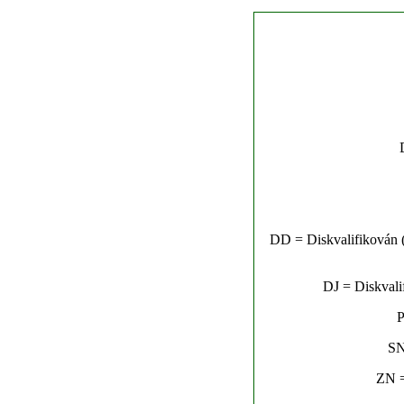
DD = Diskvalifikován (n
DJ = Diskvalif
P
SN
ZN =