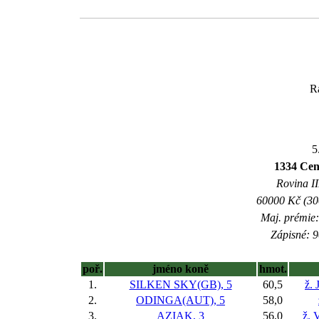
R
5
1334 Cen
Rovina II
60000 Kč (300
Maj. prémie:
Zápisné: 9
poř.
jméno koně
hmot.
1.
SILKEN SKY(GB), 5
60,5
ž. 
2.
ODINGA(AUT), 5
58,0
3.
AZIAK, 3
56,0
ž. 