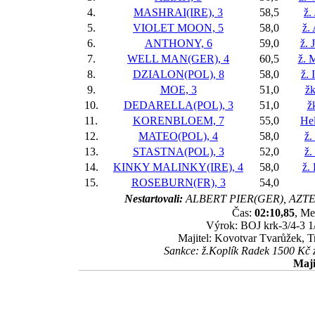
4.
MASHRAI(IRE), 3
58,5
ž.
5.
VIOLET MOON, 5
58,0
ž.
6.
ANTHONY, 6
59,0
ž. 
7.
WELL MAN(GER), 4
60,5
ž. 
8.
DZIALON(POL), 8
58,0
ž.
9.
MOE, 3
51,0
žk
10.
DEDARELLA(POL), 3
51,0
ž
11.
KORENBLOEM, 7
55,0
He
12.
MATEO(POL), 4
58,0
ž.
13.
STASTNA(POL), 3
52,0
ž.
14.
KINKY MALINKY(IRE), 4
58,0
ž.
15.
ROSEBURN(FR), 3
54,0
Nestartovali:
ALBERT PIER(GER), AZT
Čas:
02:10,85
, Me
Výrok: BOJ krk-3/4-3 1/
Majitel: Kovotvar Tvarůžek, T
Sankce: ž.Koplík Radek 1500 Kč 
Maji