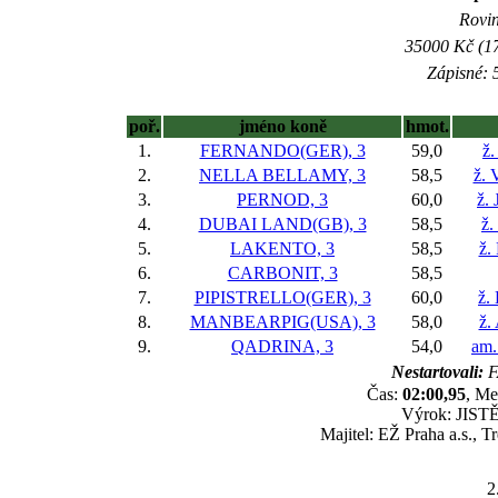
Rovin
35000 Kč (17
Zápisné: 5
poř.
jméno koně
hmot.
1.
FERNANDO(GER), 3
59,0
ž.
2.
NELLA BELLAMY, 3
58,5
ž. 
3.
PERNOD, 3
60,0
ž. 
4.
DUBAI LAND(GB), 3
58,5
ž.
5.
LAKENTO, 3
58,5
ž.
6.
CARBONIT, 3
58,5
7.
PIPISTRELLO(GER), 3
60,0
ž.
8.
MANBEARPIG(USA), 3
58,0
ž.
9.
QADRINA, 3
54,0
am.
Nestartovali:
F
Čas:
02:00,95
, Me
Výrok: JISTĚ 
Majitel: EŽ Praha a.s., 
2