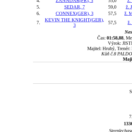
4.
ZANNDAR(FR), 3
55,0
ž.
5.
SEDAR, 7
59,0
ž. 
6.
CONNEX(GER), 3
57,5
ž. M
KEVIN THE KNIGHT(GER),
7.
57,5
ž.
3
Nes
Čas:
01:58,88
, Me
Výrok: JISTĚ
Majitel: Hrubý, Trenér:
Kůň č.8 PALDOX 
Maji
S
7
133
Steeplechase