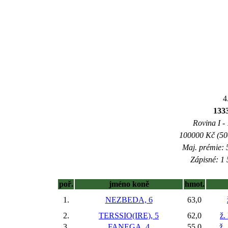
4
133
Rovina I - 
100000 Kč (500
Maj. prémie: 
Zápisné: 1 
poř.
jméno koně
hmot.
1.
NEZBEDA, 6
63,0
2.
TERSSIO(IRE), 5
62,0
ž.
3.
FANEGA, 4
55,0
ž.