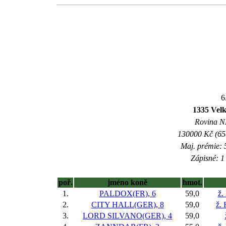
6
1335 Velk
Rovina NL
130000 Kč (650
Maj. prémie: 
Zápisné: 1 
poř.
jméno koně
hmot.
1.
PALDOX(FR), 6
59,0
ž.
2.
CITY HALL(GER), 8
59,0
ž.
3.
LORD SILVANO(GER), 4
59,0