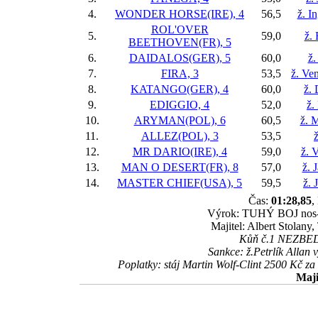
4.
WONDER HORSE(IRE), 4
56,5
ž. I
ROL'OVER
5.
59,0
ž.
BEETHOVEN(FR), 5
6.
DAIDALOS(GER), 5
60,0
ž.
7.
FIRA, 3
53,5
ž. Ve
8.
KATANGO(GER), 4
60,0
ž.
9.
EDIGGIO, 4
52,0
ž.
10.
ARYMAN(POL), 6
60,5
ž. 
11.
ALLEZ(POL), 3
53,5
ž
12.
MR DARIO(IRE), 4
59,0
ž. 
13.
MAN O DESERT(FR), 8
57,0
ž. 
14.
MASTER CHIEF(USA), 5
59,5
ž. 
Čas:
01:28,85
,
Výrok: TUHÝ BOJ nos-1/
Majitel: Albert Stolany,
Kůň č.1 NEZBEDA 
Sankce: ž.Petrlík Allan
Poplatky: stáj Martin Wolf-Clint 2500 Kč
Maji