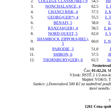
2.
COLLEGE CLASSIC(IRE), 9
54,5
He
3.
NONCHALANCE, 4
62,5
ž. 
4.
CHANCI RISK, 4
57,5
ž. 
5.
GEORG(GER*), 4
55,5
ž. 
6.
BENAFI, 5
58,0
ž
7.
BANZAI(GER), 4
58,5
ž. I
8.
NORD OUEST, 5
62,0
ž. 
SHAMROCK ZIPPORA(BEL),
9.
60,0
ž. N
5
10.
PARODIE, 3
51,0
11.
SHIRON, 6
57,5
ž
12.
THORNBURY(GER), 6
62,5
Iv
Nestartoval
Čas:
01:42,24
, M
Výrok: JISTĚ 2 1/2-nos-kr
Majitel: YOKO, T
Sankce: j.Donovalová 500 Kč za nadměrné použití 
které nemělo 
7
1261 Cena spole