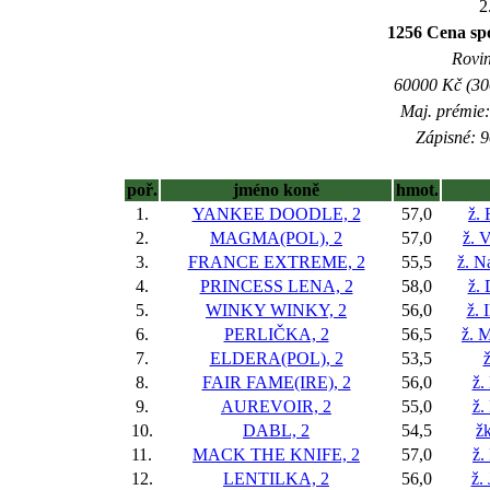
2
1256 Cena sp
Rovin
60000 Kč (300
Maj. prémie:
Zápisné: 9
poř.
jméno koně
hmot.
1.
YANKEE DOODLE, 2
57,0
ž.
2.
MAGMA(POL), 2
57,0
ž. 
3.
FRANCE EXTREME, 2
55,5
ž. N
4.
PRINCESS LENA, 2
58,0
ž.
5.
WINKY WINKY, 2
56,0
ž. 
6.
PERLIČKA, 2
56,5
ž. M
7.
ELDERA(POL), 2
53,5
ž
8.
FAIR FAME(IRE), 2
56,0
ž.
9.
AUREVOIR, 2
55,0
ž.
10.
DABL, 2
54,5
žk
11.
MACK THE KNIFE, 2
57,0
ž.
12.
LENTILKA, 2
56,0
ž.