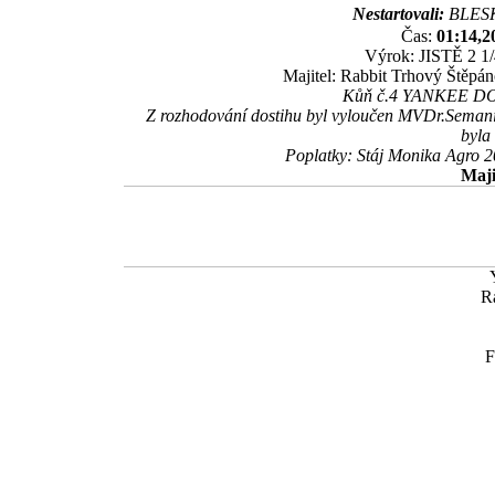
Nestartovali:
BLESK
Čas:
01:14,2
Výrok: JISTĚ 2 1/4
Majitel: Rabbit Trhový Štěpán
Kůň č.4 YANKEE DOOD
Z rozhodování dostihu byl vyloučen MVDr.Sema
byla
Poplatky: Stáj Monika Agro 
Maji
R