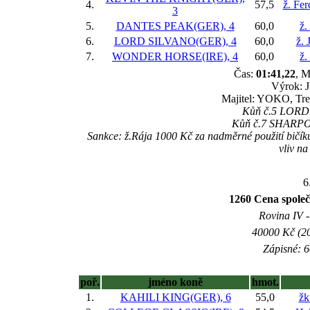
4.
57,5
ž. Fe
3
5.
DANTES PEAK(GER), 4
60,0
ž.
6.
LORD SILVANO(GER), 4
60,0
ž. 
7.
WONDER HORSE(IRE), 4
60,0
ž.
Čas:
01:41,22
, M
Výrok: J
Majitel: YOKO, Tre
Kůň č.5 LORD S
Kůň č.7 SHARPOUR
Sankce: ž.Rája 1000 Kč za nadměrné použití bičíku
vliv n
6
1260 Cena spole
Rovina IV -
40000 Kč (20
Zápisné: 6
poř.
jméno koně
hmot.
1.
KAHILI KING(GER), 6
55,0
žk