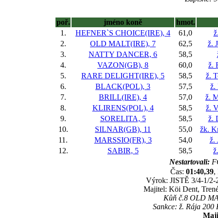
poř.
jméno koně
hmot.
1.
HEFNER`S CHOICE(IRE), 4
61,0
ž
2.
OLD MALT(IRE), 7
62,5
ž. 
3.
NATTY DANCER, 6
58,5
4.
VAZON(GB), 8
60,0
ž.
5.
RARE DELIGHT(IRE), 5
58,5
ž. 
6.
BLACK(POL), 3
57,5
ž.
7.
BRILL(IRE), 4
57,0
ž. M
8.
KLIRENS(POL), 4
58,5
ž. 
9.
SORELITA, 5
58,5
ž.
10.
SILNAR(GB), 11
55,0
žk. K
11.
MARSSIO(FR), 3
54,0
ž.
12.
SABIR, 5
58,5
ž
Nestartovali:
F
Čas:
01:40,39
,
Výrok: JISTĚ 3/4-1/2-2
Majitel: Köi Dent, Tren
Kůň č.8 OLD MALT
Sankce: ž. Rája 200 
Maji