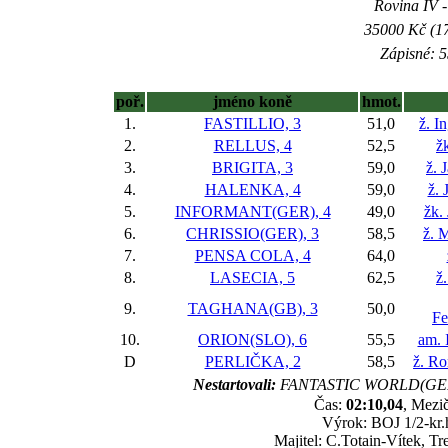
Rovina IV -
35000 Kč (17
Zápisné: 5
poř.
jméno koně
hmot.
1.
FASTILLIO, 3
51,0
ž. I
2.
RELLUS, 4
52,5
ž
3.
BRIGITA, 3
59,0
ž. 
4.
HALENKA, 4
59,0
ž. 
5.
INFORMANT(GER), 4
49,0
žk.
6.
CHRISSIO(GER), 3
58,5
ž. 
7.
PENSA COLA, 4
64,0
8.
LASECIA, 5
62,5
ž
9.
TAGHANA(GB), 3
50,0
Fe
10.
ORION(SLO), 6
55,5
am. 
D
PERLIČKA, 2
58,5
ž. R
Nestartovali:
FANTASTIC WORLD(GER)
Čas:
02:10,04
, Mezič
Výrok: BOJ 1/2-kr.h
Majitel: C.Totain-Vítek, T