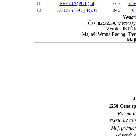
11.
EFEZJA(POL), 4
57,5
ž. 
12.
LUCKY GO(FR), 6
59,0
ž.
Nestart
Čas:
02:32,59
, Mezičasy:
Výrok: JISTĚ kr
Majitel: Wrbna Racing, Tr
Maji
4
1258 Cena sp
Rovina II
60000 Kč (300
Maj. prémie:
Zápisné: 9