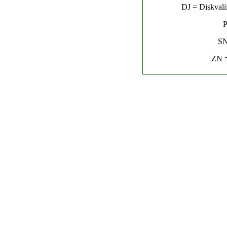
DJ = Diskvalif
P
SN
ZN =