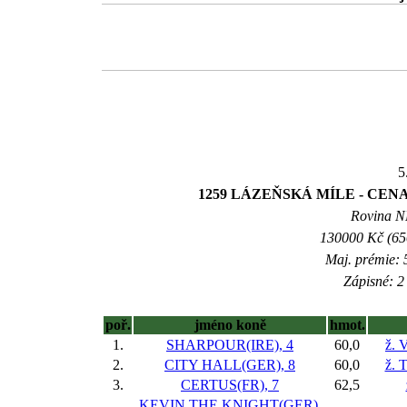
5
1259 LÁZEŇSKÁ MÍLE - CENA
Rovina NL
130000 Kč (650
Maj. prémie: 
Zápisné: 2 
poř.
jméno koně
hmot.
1.
SHARPOUR(IRE), 4
60,0
ž. 
2.
CITY HALL(GER), 8
60,0
ž. 
3.
CERTUS(FR), 7
62,5
KEVIN THE KNIGHT(GER),