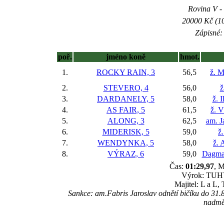
Rovina V - 
20000 Kč (10
Zápisné: 
poř.
jméno koně
hmot.
1.
ROCKY RAIN, 3
56,5
ž. M
2.
STEVERO, 4
56,0
ž
3.
DARDANELY, 5
58,0
ž. 
4.
AS FAIR, 5
61,5
ž. V
5.
ALONG, 3
62,5
am. J
6.
MIDERISK, 5
59,0
ž.
7.
WENDYNKA, 5
58,0
ž. 
8.
VÝRAZ, 6
59,0
Dagmar
Čas:
01:29,97
, M
Výrok: TUHÝ
Majitel: L a L,
Sankce: am.Fabris Jaroslav odnětí bičíku do 31.
nadmě