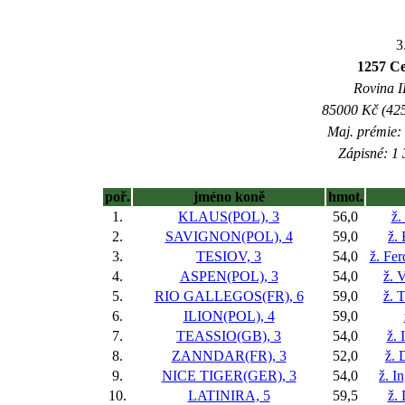
3
1257 Ce
Rovina II
85000 Kč (425
Maj. prémie:
Zápisné: 1 
poř.
jméno koně
hmot.
1.
KLAUS(POL), 3
56,0
ž.
2.
SAVIGNON(POL), 4
59,0
ž.
3.
TESIOV, 3
54,0
ž. Fe
4.
ASPEN(POL), 3
54,0
ž. 
5.
RIO GALLEGOS(FR), 6
59,0
ž. 
6.
ILION(POL), 4
59,0
7.
TEASSIO(GB), 3
54,0
ž. 
8.
ZANNDAR(FR), 3
52,0
ž. 
9.
NICE TIGER(GER), 3
54,0
ž. I
10.
LATINIRA, 5
59,5
ž.