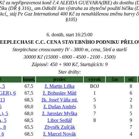
0 Kč za nepřipravenost koně č.4 ALEIDA GUEVARA(IRE) do dostihu (
číku (DŘ § 316),, am.Odložil Jan výstraha za zbytečné použití bičíku 
cí,, stáj Pe Gaz International 400 Kč za nenahlášenou změnu barvy č
§105)
6. dostih, start 16:25:00
TEEPLECHASE C.C. CENA STAVEBNÍHO PODNIKU PŘELOUČ
Steeplechase crosscountry IV - 3800 m, cena, 5letí a starší
30000 Kč (15000 - 6900 - 4500 - 2100 - 1500)
Zápisné: 450 + 900 Kč, Startujících: 9
Stav dráhy:
ě
hmot.
jezdec
výrok
čas
stč
 5
67,5
ž. Martin Liška
BOJ
8
ER), 6
67,5
ž. Bohuslav Mátl
1
6
13
68,5
žk. Josef Váňa ml.
5
2
5
69,0
ž. Dušan Andrés
5
3
, 5
68,0
ž. Jaroslav Myška
7
5
, 5
68,5
Libor Sedlář
8
9
, 8
65,5
Zbyněk Zušťák
7
 6
68,5
ž. Marcel Novák
4