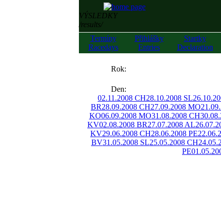
VÝSLEDKY
/results/
Termíny
Přihlášky
Startky
Racedays
Entries
Declaration
««
Rok:
»»
Den:
02.11.2008 CH
28.10.2008 SL
26.10.2
BR
28.09.2008 CH
27.09.2008 MO
21.09
KO
06.09.2008 MO
31.08.2008 CH
30.08
KV
02.08.2008 BR
27.07.2008 AL
26.07.
KV
29.06.2008 CH
28.06.2008 PE
22.06.
BV
31.05.2008 SL
25.05.2008 CH
24.05.
PE
01.05.20