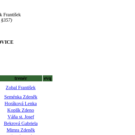
k František
 §357)
JOVICE
trenér
evq
Zobal František
Seménka Zdeněk
Horáková Lenka
Koplík Zdeno
Váňa st. Josef
Bekrová Gabriela
Mimra Zdeněk