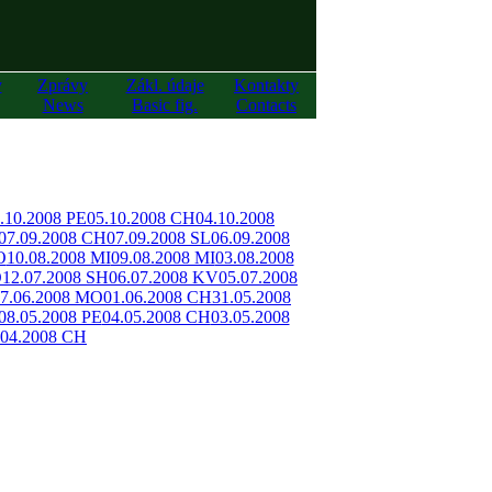
y
Zprávy
Zákl. údaje
Kontakty
News
Basic fig.
Contacts
.10.2008 PE
05.10.2008 CH
04.10.2008
07.09.2008 CH
07.09.2008 SL
06.09.2008
O
10.08.2008 MI
09.08.2008 MI
03.08.2008
O
12.07.2008 SH
06.07.2008 KV
05.07.2008
7.06.2008 MO
01.06.2008 CH
31.05.2008
08.05.2008 PE
04.05.2008 CH
03.05.2008
.04.2008 CH