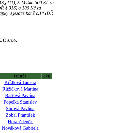
DŘ§411), ž. Myška 500 Kč za
(DŘ § 316) a 100 Kč za
apky u jezdce koně č.14 (DŘ
 s.r.o.
trenér
evq
Křídlová Tamara
Růžičková Martina
Baštová Pavlína
Popelka Stanislav
Sůrová Pavlína
Zobal František
Hora Zdeněk
Nováková Gabriela