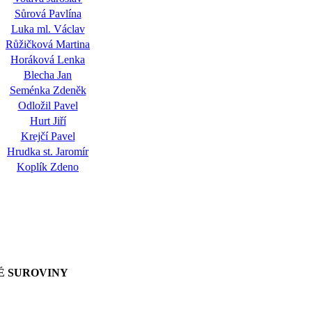
Sůrová Pavlína
Luka ml. Václav
Růžičková Martina
Horáková Lenka
Blecha Jan
Seménka Zdeněk
Odložil Pavel
Hurt Jiří
Krejčí Pavel
Hrudka st. Jaromír
Koplík Zdeno
NÉ SUROVINY