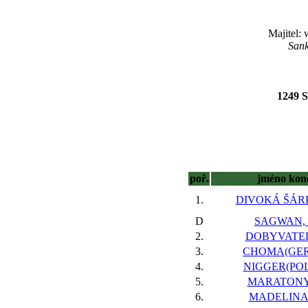
Majitel:
Sank
1249 
poř.
jméno kon
1.
DIVOKÁ ŠÁRK
D
SAGWAN, 
2.
DOBYVATEL
3.
CHOMA(GER)
4.
NIGGER(POL)
5.
MARATONY,
6.
MADELINA,