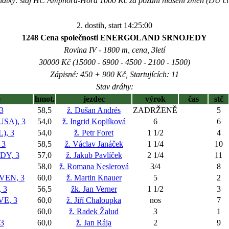
latky: stáj HC Amphora-Hora 1000 Kč za pozdní hlášení změn (DU čl
2. dostih, start 14:25:00
1248 Cena společnosti ENERGOLAND SRNOJEDY
Rovina IV - 1800 m, cena, 3letí
30000 Kč (15000 - 6900 - 4500 - 2100 - 1500)
Zápisné: 450 + 900 Kč, Startujících: 11
Stav dráhy:
ě
hmot.
jezdec
výrok
čas
stč
3
58,5
ž. Dušan Andrés
ZADRŽENĚ
5
SA), 3
54,0
ž. Ingrid Koplíková
6
6
), 3
54,0
ž. Petr Foret
1 1/2
4
 3
58,5
ž. Václav Janáček
1 1/4
10
Y, 3
57,0
ž. Jakub Pavlíček
2 1/4
11
58,0
ž. Romana Neslerová
3/4
8
VEN, 3
60,0
ž. Martin Knauer
5
2
 3
56,5
žk. Jan Verner
1 1/2
3
E, 3
60,0
ž. Jiří Chaloupka
nos
7
60,0
ž. Radek Žalud
3
1
3
60,0
ž. Jan Rája
2
9