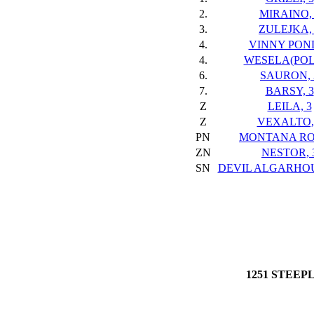
2.
MIRAINO, 
3.
ZULEJKA,
4.
VINNY POND
4.
WESELA(POL*
6.
SAURON, 
7.
BARSY, 3
Z
LEILA, 3
Z
VEXALTO,
PN
MONTANA ROS
ZN
NESTOR, 
SN
DEVIL ALGARHOU
1251 STEEP