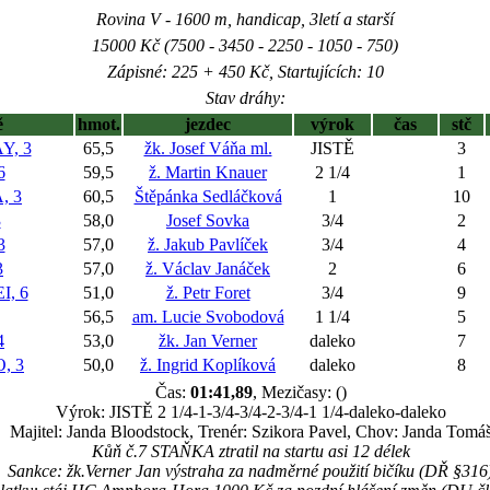
Rovina V - 1600 m, handicap, 3letí a starší
15000 Kč (7500 - 3450 - 2250 - 1050 - 750)
Zápisné: 225 + 450 Kč, Startujících: 10
Stav dráhy:
ě
hmot.
jezdec
výrok
čas
stč
Y, 3
65,5
žk. Josef Váňa ml.
JISTĚ
3
6
59,5
ž. Martin Knauer
2 1/4
1
, 3
60,5
Štěpánka Sedláčková
1
10
3
58,0
Josef Sovka
3/4
2
3
57,0
ž. Jakub Pavlíček
3/4
4
3
57,0
ž. Václav Janáček
2
6
, 6
51,0
ž. Petr Foret
3/4
9
56,5
am. Lucie Svobodová
1 1/4
5
4
53,0
žk. Jan Verner
daleko
7
, 3
50,0
ž. Ingrid Koplíková
daleko
8
Čas:
01:41,89
, Mezičasy: ()
Výrok: JISTĚ 2 1/4-1-3/4-3/4-2-3/4-1 1/4-daleko-daleko
Majitel: Janda Bloodstock, Trenér: Szikora Pavel, Chov: Janda Tomá
Kůň č.7 STAŇKA ztratil na startu asi 12 délek
Sankce: žk.Verner Jan výstraha za nadměrné použití bičíku (DŘ §316