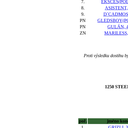
7.
EKSCES(POL)
8.
ASISTENT,
9.
D`CADMOS,
PN
GLEDSBOY(PO
PN
GULÁN, 
ZN
MARILESS,
Proti výsledku dostihu 
1250 STEE
poř.
jméno kon
1.
GRIZLI, 3