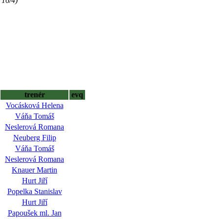
 16/4)
trenér
evq
Vocásková Helena
Váňa Tomáš
Neslerová Romana
Neuberg Filip
Váňa Tomáš
Neslerová Romana
Knauer Martin
Hurt Jiří
Popelka Stanislav
Hurt Jiří
Papoušek ml. Jan