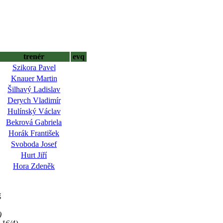
trenér
evq
Szikora Pavel
Knauer Martin
Šilhavý Ladislav
Derych Vladimír
Hulínský Václav
Bekrová Gabriela
Horák František
Svoboda Josef
Hurt Jiří
Hora Zdeněk
š
)