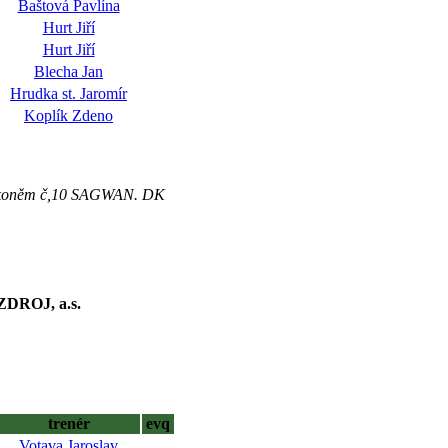
Baštová Pavlína
Hurt Jiří
Hurt Jiří
Blecha Jan
Hrudka st. Jaromír
Koplík Zdeno
du) koněm č,10 SAGWAN. DK
DROJ, a.s.
trenér
evq
Votava Jaroslav