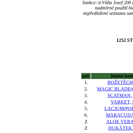
Sankce: tr.Váňa Josef 20
nadmšrné použití bi
nepředložené seznamu sank
1252 S
poř.
jméno kon
1.
BOŽETĚCH,
2.
MAGIC BLADE(G
3.
SCATMAN, 
4.
VARKET, 
5.
LACJUM(POL)
6.
MARACUDA
Z
ALOE VERA
Z
DUKÁTEK,