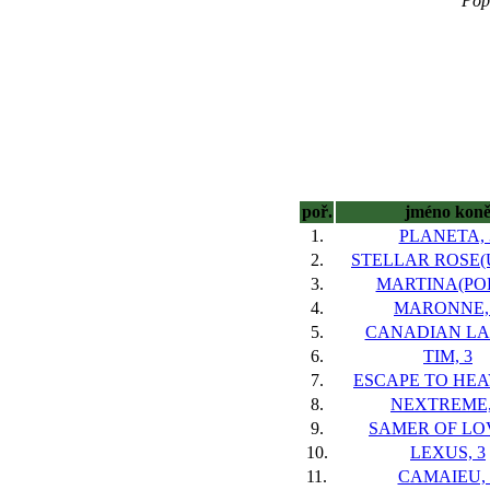
Pop
poř.
jméno kon
1.
PLANETA, 
2.
STELLAR ROSE(U
3.
MARTINA(POL
4.
MARONNE,
5.
CANADIAN LAD
6.
TIM, 3
7.
ESCAPE TO HEA
8.
NEXTREME,
9.
SAMER OF LOV
10.
LEXUS, 3
11.
CAMAIEU, 