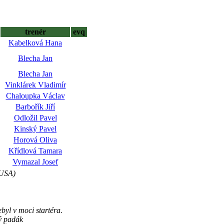
trenér
evq
Kabelková Hana
Blecha Jan
Blecha Jan
Vinklárek Vladimír
Chaloupka Václav
Barbořík Jiří
Odložil Pavel
Kinský Pavel
Horová Oliva
Křídlová Tamara
Vymazal Josef
USA)
yl v moci startéra.
tý padák