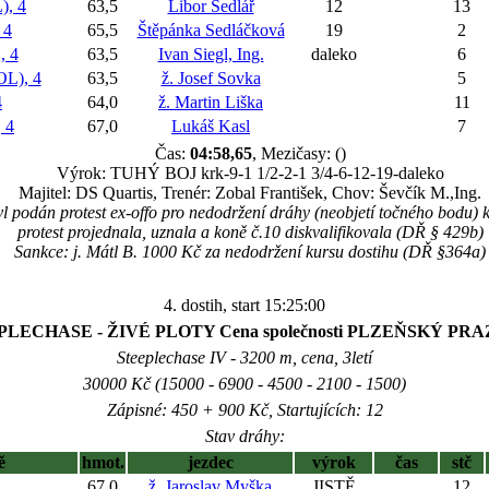
, 4
63,5
Libor Sedlář
12
13
 4
65,5
Štěpánka Sedláčková
19
2
 4
63,5
Ivan Siegl, Ing.
daleko
6
L), 4
63,5
ž. Josef Sovka
5
4
64,0
ž. Martin Liška
11
 4
67,0
Lukáš Kasl
7
Čas:
04:58,65
, Mezičasy: ()
Výrok: TUHÝ BOJ krk-9-1 1/2-2-1 3/4-6-12-19-daleko
Majitel: DS Quartis, Trenér: Zobal František, Chov: Ševčík M.,Ing.
byl podán protest ex-offo pro nedodržení dráhy (neobjetí točného bo
protest projednala, uznala a koně č.10 diskvalifikovala (DŘ § 429b)
Sankce: j. Mátl B. 1000 Kč za nedodržení kursu dostihu (DŘ §364a)
4. dostih, start 15:25:00
PLECHASE - ŽIVÉ PLOTY Cena společnosti PLZEŇSKÝ PRAZ
Steeplechase IV - 3200 m, cena, 3letí
30000 Kč (15000 - 6900 - 4500 - 2100 - 1500)
Zápisné: 450 + 900 Kč, Startujících: 12
Stav dráhy:
ě
hmot.
jezdec
výrok
čas
stč
67,0
ž. Jaroslav Myška
JISTĚ
12