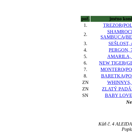
poř.
jméno kon
1.
TREZOR(POL)
SHAMROC
2.
SAMBUCA(BEL
3.
SEŠLOST, 
4.
PERGON, 
5.
AMARILA, 
6.
NEW TIGER(GE
7.
MONTERO(POL
8.
BARETKA(POL
ZN
WHINNYS, 
ZN
ZLATÝ PADÁK
SN
BABY LOVE,
Nes
Kůň č. 4 ALEIDA G
Popla