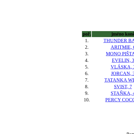
poř.
jméno kon
1.
THUNDER BA
2.
ARITMIE, 
3.
MONO PIŠTA
4.
EVELIN, 
5.
VLÁSKA, 
6.
JORCAN, 
7.
TATANKA WEI
8.
SVIST, 7
9.
STAŇKA, 
10.
PERCY COCO