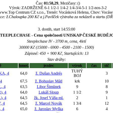
Čas:
01:58,29
, Mezičasy: ()
Výrok: ZADRŽENĚ 6-1 1/2-1 1/4-2 1/4-3/4-5-1 1/2-nos-3-2
 www.Top Centrum CZ s.r.o., Trenér: Vocásková Helena, Chov: Vocáse
ce: ž.Chaloupka 200 Kč a j.Pavlíček výstraha za nekázeň u startu (DŘ
3. dostih, start 14:55:00
STEEPLECHASE - Cena společnosti UNISKAP ČESKÉ BUDĚ
Steeplechase IV - 3700 m, cena, 4letí
30000 Kč (15000 - 6900 - 4500 - 2100 - 1500)
Zápisné: 450 + 900 Kč, Startujících: 13
Stav dráhy:
ě
hmot.
jezdec
výrok
čas
stč
TUHÝ
A, 4
64,0
ž. Dušan Andrés
3
BOJ
4
67,5
ž. Bohuslav Mátl
krk
10
, 4
63,5
Libor Šimůnek
9
8
, 4
64,0
Lukáš Sloup
1 1/2
9
, 4
64,5
žk. Josef Váňa ml.
2
1
 4
64,5
ž. Marcel Novák
1 3/4
12
 4
65,0
ž. Jaroslav Myška
6
4