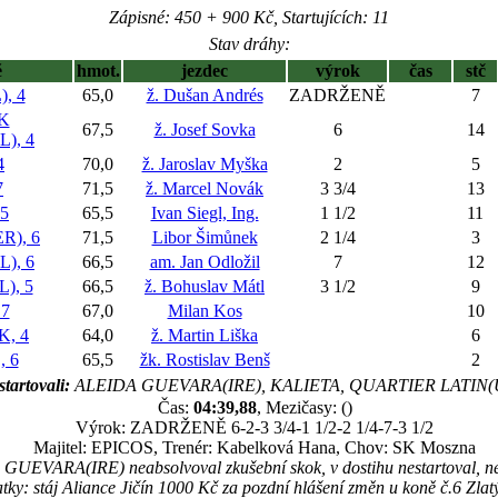
Zápisné: 450 + 900 Kč, Startujících: 11
Stav dráhy:
ě
hmot.
jezdec
výrok
čas
stč
, 4
65,0
ž. Dušan Andrés
ZADRŽENĚ
7
K
67,5
ž. Josef Sovka
6
14
), 4
4
70,0
ž. Jaroslav Myška
2
5
7
71,5
ž. Marcel Novák
3 3/4
13
5
65,5
Ivan Siegl, Ing.
1 1/2
11
R), 6
71,5
Libor Šimůnek
2 1/4
3
), 6
66,5
am. Jan Odložil
7
12
), 5
66,5
ž. Bohuslav Mátl
3 1/2
9
7
67,0
Milan Kos
10
, 4
64,0
ž. Martin Liška
6
 6
65,5
žk. Rostislav Benš
2
tartovali:
ALEIDA GUEVARA(IRE), KALIETA, QUARTIER LATIN(
Čas:
04:39,88
, Mezičasy: ()
Výrok: ZADRŽENĚ 6-2-3 3/4-1 1/2-2 1/4-7-3 1/2
Majitel: EPICOS, Trenér: Kabelková Hana, Chov: SK Moszna
UEVARA(IRE) neabsolvoval zkušební skok, v dostihu nestartoval, neb
tky: stáj Aliance Jičín 1000 Kč za pozdní hlášení změn u koně č.6 Zla