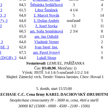
3
64,5
Štěpánka Sedláčková
3
4
 3
61,5
Libor Šimůnek
4 1/4
7
, 3
64,0
ž. Marcel Novák
5
14
), 3
64,0
ž. Dušan Andrés
současně
5
3
63,5
ž. Josef Sovka
1/2
11
60,5
am. Soňa Seménková
2 3/4
8
65,0
am. Jan Odložil
13
 3
64,0
Vladimír Verner
2
E, 3
62,0
Ivan Siegl, Ing.
6
3
67,5
am. Pavel Syrový
1
D(GB), 3
64,0
Lukáš Sloup
9
Nestartovali:
LEMUEL, PAŘÍŽANKA
Čas:
03:48,90
, Mezičasy: ()
Výrok: JISTĚ 3-4 1/4-5-současně-1/2-2 3/4
Majitel: Zámecký vrch, Trenér: Votava Jaroslav, Chov: Hovad J.
5. dostih, start 15:55:00
LECHASE C.C. Cena firmy KAREL DACHOVSKÝ-DRUHOT
Steeplechase crosscountry IV - 3600 m, cena, 4letí a starší
30000 Kč (15000 - 6900 - 4500 - 2100 - 1500)