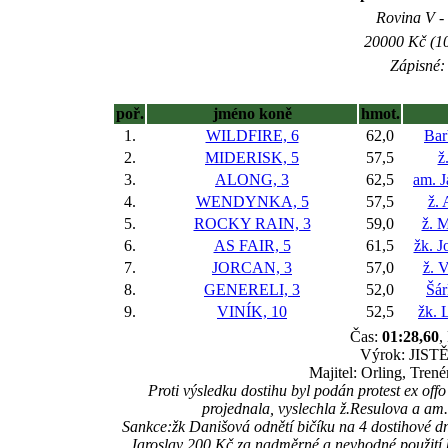
Rovina V - 
20000 Kč (10
Zápisné: 
poř.
jméno koně
hmot.
1.
WILDFIRE, 6
62,0
Bar
2.
MIDERISK, 5
57,5
ž
3.
ALONG, 3
62,5
am. J
4.
WENDYNKA, 5
57,5
ž. 
5.
ROCKY RAIN, 3
59,0
ž. M
6.
AS FAIR, 5
61,5
žk. J
7.
JORCAN, 3
57,0
ž. 
8.
GENERELI, 3
52,0
Šár
9.
VINÍK, 10
52,5
žk. 
Čas:
01:28,60
,
Výrok: JISTĚ 
Majitel: Orling, Tren
Proti výsledku dostihu byl podán protest ex
projednala, vyslechla ž.Resulova a am
Sankce:žk Danišová odnětí bičíku na 4 dostihové d
Jaroslav 200 Kč za nadměrné a nevhodné použití b