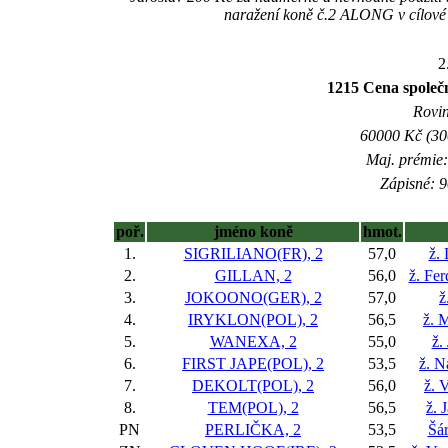
naražení koně č.2 ALONG v cílové r
2
1215 Cena spol
Rovin
60000 Kč (300
Maj. prémie:
Zápisné: 9
poř.
jméno koně
hmot.
1.
SIGRILIANO(FR), 2
57,0
ž.
2.
GILLAN, 2
56,0
ž. Fe
3.
JOKOONO(GER), 2
57,0
ž
4.
IRYKLON(POL), 2
56,5
ž. 
5.
WANEXA, 2
55,0
ž.
6.
FIRST JAPE(POL), 2
53,5
ž. N
7.
DEKOLT(POL), 2
56,0
ž. 
8.
TEM(POL), 2
56,5
ž. 
PN
PERLIČKA, 2
53,5
Šá