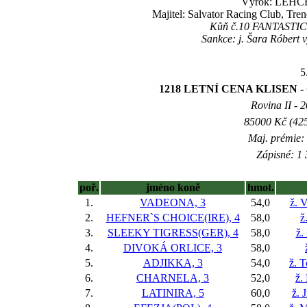
Výrok: LEHCE 
Majitel: Salvator Racing Club, Tr
Kůň č.10 FANTASTIC W
Sankce: j. Šara Róbert 
5
1218 LETNÍ CENA KLISEN - Cen
Rovina II - 2
85000 Kč (425
Maj. prémie:
Zápisné: 1 
poř.
jméno koně
hmot.
1.
VADEONA, 3
54,0
ž. 
2.
HEFNER`S CHOICE(IRE), 4
58,0
ž
3.
SLEEKY TIGRESS(GER), 4
58,0
ž.
4.
DIVOKÁ ORLICE, 3
58,0
5.
ADJIKKA, 3
54,0
ž. 
6.
CHARNELA, 3
52,0
ž.
7.
LATINIRA, 5
60,0
ž. 