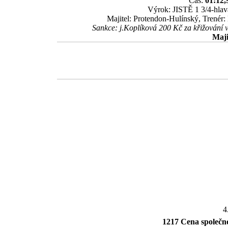
Čas:
01:12,
Výrok: JISTĚ 1 3/4-hlava
Majitel: Protendon-Hulínský, Trenér:
Sankce: j.Koplíková 200 Kč za křižování v
Maji
4
1217 Cena společ