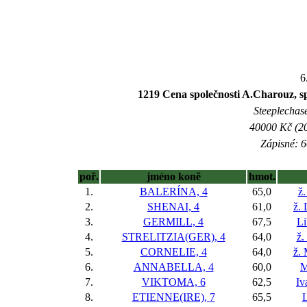
6
1219 Cena společnosti A.Charouz, s
Steeplechase
40000 Kč (20
Zápisné: 6
poř.
jméno koně
hmot.
1.
BALERÍNA, 4
65,0
ž.
2.
SHENAI, 4
61,0
ž.
3.
GERMILL, 4
67,5
Li
4.
STRELITZIA(GER), 4
64,0
ž.
5.
CORNELIE, 4
64,0
ž.
6.
ANNABELLA, 4
60,0
M
7.
VIKTOMA, 6
62,5
Iv
8.
ETIENNE(IRE), 7
65,5
L