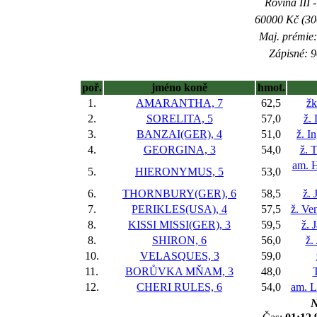
Rovina III -
60000 Kč (300
Maj. prémie:
Zápisné: 9
poř.
jméno koně
hmot.
1.
AMARANTHA, 7
62,5
žk
2.
SORELITA, 5
57,0
ž.
3.
BANZAI(GER), 4
51,0
ž. I
4.
GEORGINA, 3
54,0
ž. 
am. H
5.
HIERONYMUS, 5
53,0
6.
THORNBURY(GER), 6
58,5
ž. 
7.
PERIKLES(USA), 4
57,5
ž. Ve
8.
KISSI MISSI(GER), 3
59,5
ž. 
8.
SHIRON, 6
56,0
ž.
10.
VELASQUES, 3
59,0
11.
BORŮVKA MŇAM, 3
48,0
12.
CHERI RULES, 6
54,0
am. L
N