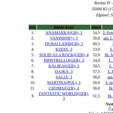
Rovina IV -
35000 Kč (17
Zápisné: 5
poř.
jméno koně
hmot.
1.
ANAMARKA(GB), 3
54,5
ž. Fer
2.
VANINI(FR*), 3
50,0
am. L
3.
DUBAI LAND(GB), 3
60,5
4.
KZESS, 3
53,0
ž
5.
SOLID AS A ROCK(GER), 4
52,0
žk. J
6.
PIPISTRELLO(GER), 3
54,0
ž.
7.
KALIKA(GER), 3
59,5
ž.
8.
DAJKA, 3
57,5
ž. 
9.
SALLY, 3
56,0
am.
10.
MARTINA(POL), 3
50,0
ž. I
11.
CHOMA(GER), 4
56,0
žk
FANTASTIC WORLD(GER),
S
51,5
žk.
3
Nest
Ča