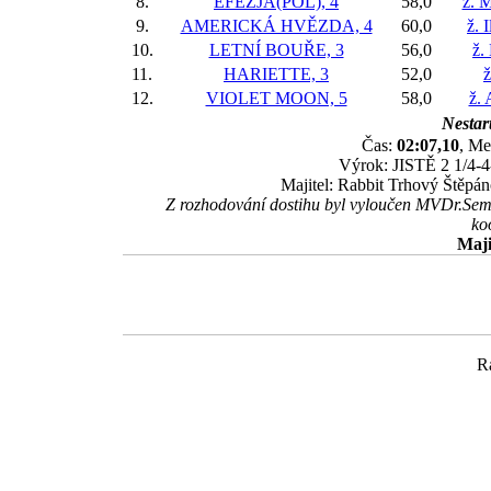
8.
EFEZJA(POL), 4
58,0
ž. M
9.
AMERICKÁ HVĚZDA, 4
60,0
ž. 
10.
LETNÍ BOUŘE, 3
56,0
ž.
11.
HARIETTE, 3
52,0
ž
12.
VIOLET MOON, 5
58,0
ž. 
Nestart
Čas:
02:07,10
, Me
Výrok: JISTĚ 2 1/4-4-
Majitel: Rabbit Trhový Štěpán
Z rozhodování dostihu byl vyloučen MVDr.Sem
ko
Maji
R