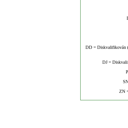
DD = Diskvalifikován (n
DJ = Diskvalif
P
SN
ZN =