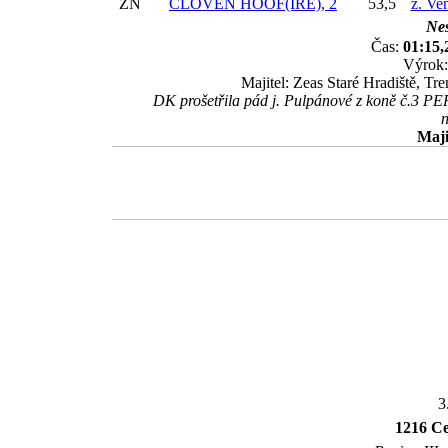
ZN
CLOVEN HOOF(IRE), 2
53,5
ž. Ve
Nes
Čas:
01:15,
Výrok:
Majitel: Zeas Staré Hradiště, T
DK prošetřila pád j. Pulpánové z koně č.3
n
Maji
3
1216 Ce