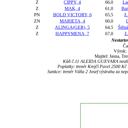
Z
CIPPY, 4
66,0
La
Z
MAK, 4
61,0
Bar
PN
BOLD VICTORY, 6
65,5
ž.
ZN
MARIETA, 4
60,0
L
Z
ALINGA(GER), 5
64,5
Štěp
Z
HAPPYMENA, 7
67,0
ž
Nestartov
Ča
Výrok: 
Majitel: Jasna, Tr
Kůň č.11 ALEIDA GUEVARA neabsolvo
Poplatky: trenér Krejčí Pavel 2500 K
Sankce: trenér Váňa 2 Josef výstraha za 