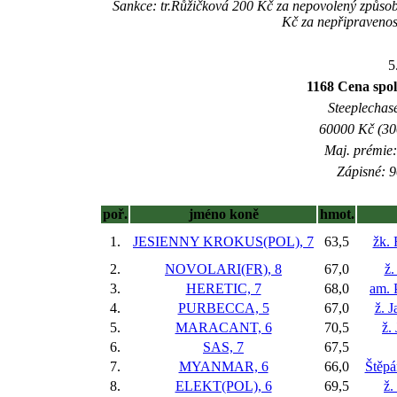
Sankce: tr.Růžičková 200 Kč za nepovolený způs
Kč za nepřipraveno
5
1168 Cena spole
Steeplechase
60000 Kč (300
Maj. prémie:
Zápisné: 9
poř.
jméno koně
hmot.
1.
JESIENNY KROKUS(POL), 7
63,5
žk. 
2.
NOVOLARI(FR), 8
67,0
ž.
3.
HERETIC, 7
68,0
am. 
4.
PURBECCA, 5
67,0
ž. 
5.
MARACANT, 6
70,5
ž.
6.
SAS, 7
67,5
7.
MYANMAR, 6
66,0
Štěpá
8.
ELEKT(POL), 6
69,5
ž.