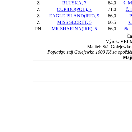
Z
BLUSKA, 7
64,0
ž. M
Z
CUPIDO(POL), 7
71,0
ž. 
Z
EAGLE ISLAND(IRE), 9
66,0
P
Z
MISS SECRET, 5
66,5
ž.
PN
MR SHARINA(IRE), 5
66,0
žk. 
Ča
Výrok: VELMI
Majitel: Stáj Golejewk
Poplatky: stáj Golejewko 1000 Kč za opož
Maji