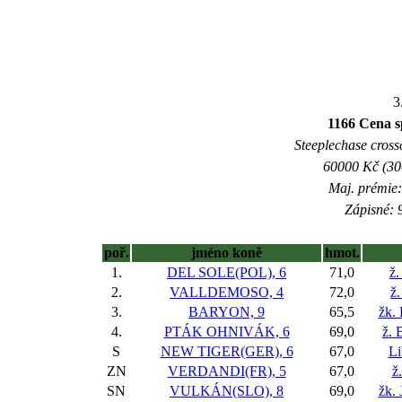
3
1166 Cena sp
Steeplechase crossc
60000 Kč (300
Maj. prémie:
Zápisné: 9
poř.
jméno koně
hmot.
1.
DEL SOLE(POL), 6
71,0
ž.
2.
VALLDEMOSO, 4
72,0
ž
3.
BARYON, 9
65,5
žk. 
4.
PTÁK OHNIVÁK, 6
69,0
ž. 
S
NEW TIGER(GER), 6
67,0
Li
ZN
VERDANDI(FR), 5
67,0
ž
SN
VULKÁN(SLO), 8
69,0
žk. 