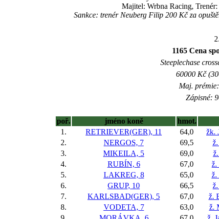
Majitel: Wrbna Racing, Trenér
Sankce: trenér Neuberg Filip 200 Kč za opuš
2
1165 Cena sp
Steeplechase crossc
60000 Kč (300
Maj. prémie:
Zápisné: 9
poř.
jméno koně
hmot.
1.
RETRIEVER(GER), 11
64,0
žk. 
2.
NERGOS, 7
69,5
ž.
3.
MIKEILA, 5
69,0
ž
4.
RUBÍN, 6
67,0
ž.
5.
LAKREG, 8
65,0
ž.
6.
GRUP, 10
66,5
ž.
7.
KARLSBAD(GER), 5
67,0
ž. 
8.
VODETA, 7
63,0
ž.
9.
MORÁVKA, 6
67,0
ž. 