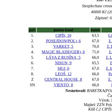
Steeplechase crossc
40000 Kč (20
Zápisné: 6
poř.
jméno koně
hmot.
1.
CIPÍS, 10
63,5
Li
2.
POSEJDON(POL), 6
67,0
ž.
3.
VARKET, 5
70,0
ž.
4.
MAGIC BLADE(GER), 6
71,0
ž
5.
LÁVA Z RUSÍNA, 5
66,0
ž. 
6.
NISUN, 9
65,5
ž
7.
SIGI, 6
67,0
ž. 
8.
LEOŠ, 12
66,0
Pa
Z
CENTRAL HOUSE, 8
67,0
ž.
SN
VIENTO, 8
66,0
Nestartovali:
BARETKA(POL)
Ča
Výrok: 
Majitel: ZZN Pola
Kůň č.2 CIPÍS 