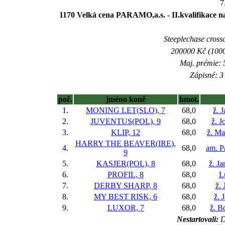
7
1170 Velká cena PARAMO,a.s. - II.kvalifikace 
Steeplechase crossc
200000 Kč (1000
Maj. prémie: 
Zápisné: 3 
poř.
jméno koně
hmot.
1.
MONING LET(SLO), 7
68,0
ž. J
2.
JUVENTUS(POL), 9
68,0
ž. J
3.
KLIP, 12
68,0
ž. Ma
HARRY THE BEAVER(IRE),
4.
68,0
am. P
9
5.
KASJER(POL), 8
68,0
ž. J
6.
PROFIL, 8
68,0
L
7.
DERBY SHARP, 8
68,0
ž. 
8.
MY BEST RISK, 6
68,0
ž. 
9.
LUXOR, 7
68,0
ž. B
Nestartovali:
D