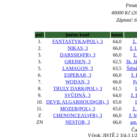
Prout
40000 Kč (20
Zápisné: 6
poř.
jméno koně
hmot.
1.
FANTASTYKA(POL), 3
64,0
ž.
2.
NIKAS, 3
66,0
ž. 
3.
DARSSIO(FR), 3
66,0
ž.
3.
GREISEN, 3
62,5
žk. 
5.
LAMAGON, 3
63,5
Štěp
6.
ESPERAR, 3
66,0
ž.
7.
WODAN, 3
66,0
Pa
8.
TRULY DARK(POL), 3
61,5
9.
SVŮDNÁ, 3
64,0
ž. 
10.
DEVIL ALGARHOUD(GB), 3
65,0
11.
MOZER(POL), 3
65,0
ž.
Z
CHENONCEAU(FR), 3
66,0
ž. 
ZN
NESTOR, 3
66,0
am.
Ča
Výrok: JISTĚ 2 3/4-3 1/2