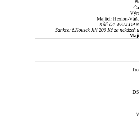
Ne
Ča
Výro
Majitel: Hexion-Váňa
Kůň č.4 WELLDANCE
Sankce: ž.Kousek Jiří 200 Kč za nekázeň u
Maji
Tro
DS
V