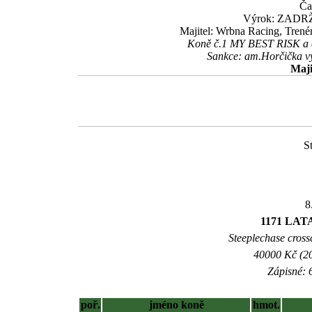
Ča
Výrok: ZADRŽE
Majitel: Wrbna Racing, Trené
Koně č.1 MY BEST RISK a č.
Sankce: am.Horčička vý
Maji
S
8
1171 LAT
Steeplechase crossc
40000 Kč (20
Zápisné: 6
poř.
jméno koně
hmot.