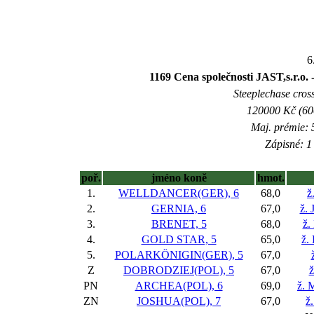
6
1169 Cena společnosti JAST,s.r.o.
Steeplechase cross
120000 Kč (600
Maj. prémie: 
Zápisné: 1 
poř.
jméno koně
hmot.
1.
WELLDANCER(GER), 6
68,0
ž
2.
GERNIA, 6
67,0
ž. 
3.
BRENET, 5
68,0
ž.
4.
GOLD STAR, 5
65,0
ž.
5.
POLARKÖNIGIN(GER), 5
67,0
Z
DOBRODZIEJ(POL), 5
67,0
ž
PN
ARCHEA(POL), 6
69,0
ž. 
ZN
JOSHUA(POL), 7
67,0
ž.