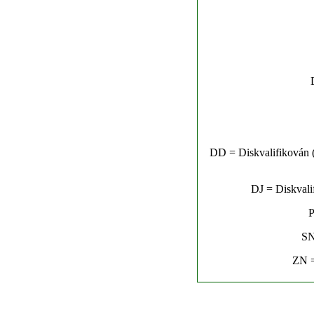
DD = Diskvalifikován (n
DJ = Diskvalif
P
SN
ZN =