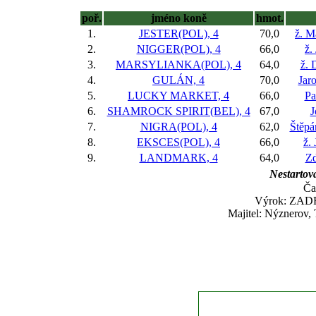
poř.
jméno koně
hmot.
1.
JESTER(POL), 4
70,0
ž. M
2.
NIGGER(POL), 4
66,0
ž.
3.
MARSYLIANKA(POL), 4
64,0
ž. 
4.
GULÁN, 4
70,0
Jar
5.
LUCKY MARKET, 4
66,0
Pa
6.
SHAMROCK SPIRIT(BEL), 4
67,0
J
7.
NIGRA(POL), 4
62,0
Štěpá
8.
EKSCES(POL), 4
66,0
ž. 
9.
LANDMARK, 4
64,0
Zd
Nestartova
Ča
Výrok: ZADR
Majitel: Nýznerov,