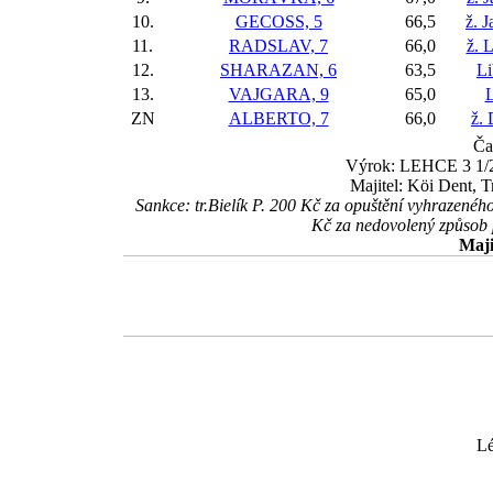
10.
GECOSS, 5
66,5
ž. 
11.
RADSLAV, 7
66,0
ž. 
12.
SHARAZAN, 6
63,5
Li
13.
VAJGARA, 9
65,0
L
ZN
ALBERTO, 7
66,0
ž.
Ča
Výrok: LEHCE 3 1/2-
Majitel: Köi Dent, T
Sankce: tr.Bielík P. 200 Kč za opuštění vyhrazené
Kč za nedovolený způsob
Maji
Lé