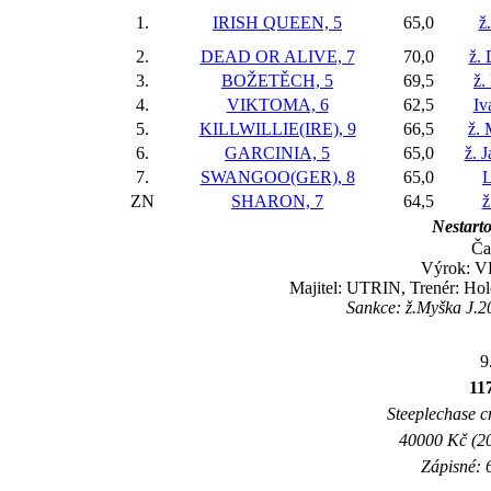
1.
IRISH QUEEN, 5
65,0
ž
2.
DEAD OR ALIVE, 7
70,0
ž.
3.
BOŽETĚCH, 5
69,5
ž.
4.
VIKTOMA, 6
62,5
Iv
5.
KILLWILLIE(IRE), 9
66,5
ž.
6.
GARCINIA, 5
65,0
ž. 
7.
SWANGOO(GER), 8
65,0
L
ZN
SHARON, 7
64,5
ž
Nestarto
Ča
Výrok: V
Majitel: UTRIN, Trenér: Ho
Sankce: ž.Myška J.20
9
11
Steeplechase c
40000 Kč (20
Zápisné: 6