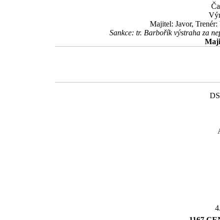
Ča
Výr
Majitel: Javor, Trenér
Sankce: tr. Barbořík výstraha za 
Maji
DS
4
1167 C