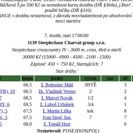
dláčková Š.po 500 Kč za neznaloost kurzu dostihu (DŘ §364a), j.Borč
použití bičíku (DŘ §316)
 v dostihu nestartoval, z důvodu neovladatelnosti po absolvování z
moci startéra
7. dostih, start 17:00:00
1139 Steeplechase Charvát group s.r.o.
Steeplechase crosscountry IV - 3600 m, cena, 4letí a starší
30000 Kč (15000 - 6900 - 4500 - 2100 - 1500)
Zápisné: 450 + 750 Kč, Startujících: 7
Stav dráhy:
ě
hmot.
jezdec
výrok
čas
stč
66,5
ž. Bohuslav Mátl
JISTĚ
3
R), 10
66,5
žk. Vladimír Verner
2
2
7
68,5
ž. Marcel Novák
1/2
4
Y, 6
69,5
ž. Luboš Urbánek
3/4
1
), 5
67,5
ž. Martin Liška
krk
8
, 5
67,5
Ivan Siegl, Ing.
7
7
5
68,0
ž. Tomáš Hurt
6
Nestartovali:
POSEJDON(POL)