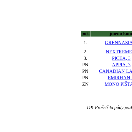
poř.
jméno kon
1.
GRENNASIA
2.
NEXTREME,
3.
PICEA, 3
PN
APPIA, 3
PN
CANADIAN LA
PN
EMIRHAN,
ZN
MONO PIŠTA
DK Prošetřila pády je