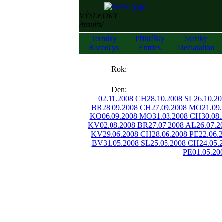
VÝSLEDKY
/results/
Termíny
Přihlášky
Startky
Racedays
Entries
Declaration
««
Rok:
»»
Den:
02.11.2008 CH
28.10.2008 SL
26.10.2
BR
28.09.2008 CH
27.09.2008 MO
21.09
KO
06.09.2008 MO
31.08.2008 CH
30.08
KV
02.08.2008 BR
27.07.2008 AL
26.07.
KV
29.06.2008 CH
28.06.2008 PE
22.06.
BV
31.05.2008 SL
25.05.2008 CH
24.05.
PE
01.05.20