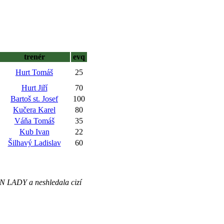
trenér
evq
Hurt Tomáš
25
Hurt Jiří
70
Bartoš st. Josef
100
Kučera Karel
80
Váňa Tomáš
35
Kub Ivan
22
Šilhavý Ladislav
60
 LADY a neshledala cizí