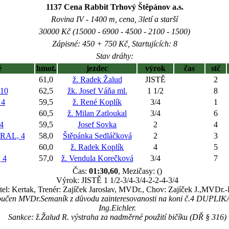
1137 Cena Rabbit Trhový Štěpánov a.s.
Rovina IV - 1400 m, cena, 3letí a starší
30000 Kč (15000 - 6900 - 4500 - 2100 - 1500)
Zápisné: 450 + 750 Kč, Startujících: 8
Stav dráhy:
ě
hmot.
jezdec
výrok
čas
stč
61,0
ž. Radek Žalud
JISTĚ
2
10
62,5
žk. Josef Váňa ml.
1 1/2
8
 4
59,5
ž. René Koplík
3/4
1
60,5
ž. Milan Zatloukal
3/4
6
4
59,5
Josef Sovka
2
4
RAL, 4
58,0
Štěpánka Sedláčková
2
3
60,0
ž. Radek Koplík
4
5
 4
57,0
ž. Vendula Korečková
3/4
7
Čas:
01:30,60
, Mezičasy: ()
Výrok: JISTĚ 1 1/2-3/4-3/4-2-2-4-3/4
tel: Kertak, Trenér: Zajíček Jaroslav, MVDr., Chov: Zajíček J.,MVDr.
loučen MVDr.Semaník z důvodu zainteresovanosti na koni č.4 DUPLIK
Ing.Eichler.
Sankce: ž.Žalud R. výstraha za nadměrné použití bičíku (DŘ § 316)