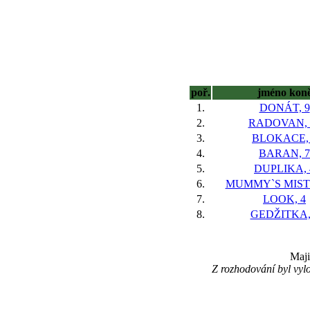
poř.
jméno kon
1.
DONÁT, 9
2.
RADOVAN, 
3.
BLOKACE,
4.
BARAN, 7
5.
DUPLIKA, 
6.
MUMMY`S MIST
7.
LOOK, 4
8.
GEDŽITKA,
Maji
Z rozhodování byl vy