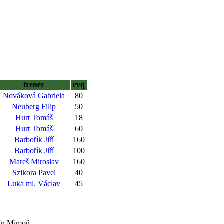
trenér
evq
Nováková Gabriela
80
Neuberg Filip
50
Hurt Tomáš
18
Hurt Tomáš
60
Barbořík Jiří
160
Barbořík Jiří
100
Mareš Miroslav
160
Szikora Pavel
40
Luka ml. Václav
45
čín Mimoň