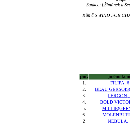
Sankce: j.Šimůnek a Se
Kůň č.6 WIND FOR CHANGE
poř.
jméno kon
1.
FILIPA, 6
2.
BEAU GERSOIS(F
3.
PERGON, 
4.
BOLD VICTOR
5.
MILLIE(GER*
6.
MOLENBURK
Z
NEBULA, 