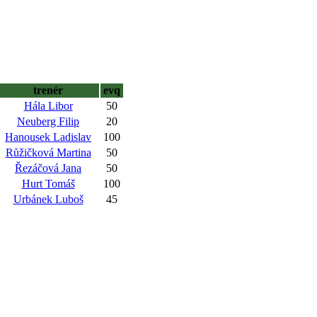
trenér
evq
Hála Libor
50
Neuberg Filip
20
Hanousek Ladislav
100
Růžičková Martina
50
Řezáčová Jana
50
Hurt Tomáš
100
Urbánek Luboš
45