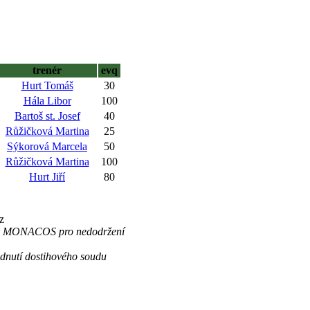
trenér
evq
Hurt Tomáš
30
Hála Libor
100
Bartoš st. Josef
40
Růžičková Martina
25
Sýkorová Marcela
50
Růžičková Martina
100
Hurt Jiří
80
z
 č.4 MONACOS pro nedodržení
dnutí dostihového soudu