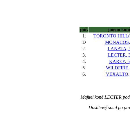
poř.
jméno kon
1.
TORONTO HILL(G
D
MONACOS,
2.
LANATA, 
3.
LECTER, 
4.
KAREY, 5
5.
WILDFIRE,
6.
VEXALTO,
Majitel koně LECTER poda
Dostihový soud po pro