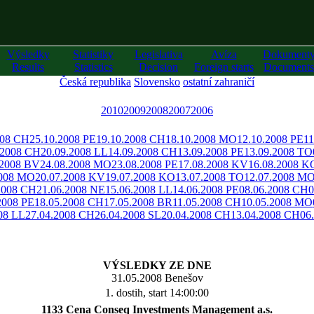
Výsledky
Statistiky
Legislativa
Avíza
Dokument
Results
Statistics
Decision
Foreign starts
Documents
Česká republika
Slovensko
ostatní zahraničí
2010
2009
2008
2007
2006
008 CH
25.10.2008 PE
19.10.2008 CH
18.10.2008 MO
12.10.2008 PE
11
.2008 CH
20.09.2008 LL
14.09.2008 CH
13.09.2008 PE
13.09.2008 TO
.2008 BV
24.08.2008 MO
23.08.2008 PE
17.08.2008 KV
16.08.2008 K
2008 MO
20.07.2008 KV
19.07.2008 KO
13.07.2008 TO
12.07.2008 M
2008 CH
21.06.2008 NE
15.06.2008 LL
14.06.2008 PE
08.06.2008 CH
0
2008 PE
18.05.2008 CH
17.05.2008 BR
11.05.2008 CH
10.05.2008 MO
08 LL
27.04.2008 CH
26.04.2008 SL
20.04.2008 CH
13.04.2008 CH
06
VÝSLEDKY ZE DNE
31.05.2008 Benešov
1. dostih, start 14:00:00
1133 Cena Conseq Investments Management a.s.