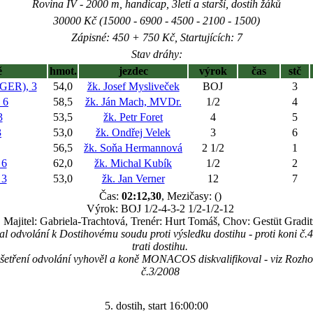
Rovina IV - 2000 m, handicap, 3letí a starší, dostih žáků
30000 Kč (15000 - 6900 - 4500 - 2100 - 1500)
Zápisné: 450 + 750 Kč, Startujících: 7
Stav dráhy:
ě
hmot.
jezdec
výrok
čas
stč
ER), 3
54,0
žk. Josef Mysliveček
BOJ
3
 6
58,5
žk. Ján Mach, MVDr.
1/2
4
3
53,5
žk. Petr Foret
4
5
3
53,0
žk. Ondřej Velek
3
6
56,5
žk. Soňa Hermannová
2 1/2
1
 6
62,0
žk. Michal Kubík
1/2
2
 3
53,0
žk. Jan Verner
12
7
Čas:
02:12,30
, Mezičasy: ()
Výrok: BOJ 1/2-4-3-2 1/2-1/2-12
Majitel: Gabriela-Trachtová, Trenér: Hurt Tomáš, Chov: Gestüt Gradit
l odvolání k Dostihovému soudu proti výsledku dostihu - proti koni
trati dostihu.
šetření odvolání vyhověl a koně MONACOS diskvalifikoval - viz Rozho
č.3/2008
5. dostih, start 16:00:00