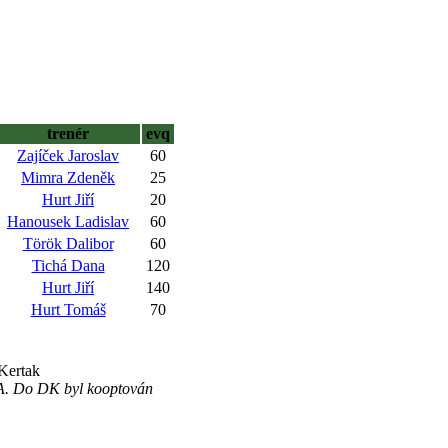
trenér
evq
Zajíček Jaroslav
60
Mimra Zdeněk
25
Hurt Jiří
20
Hanousek Ladislav
60
Török Dalibor
60
Tichá Dana
120
Hurt Jiří
140
Hurt Tomáš
70
-Kertak
A. Do DK byl kooptován