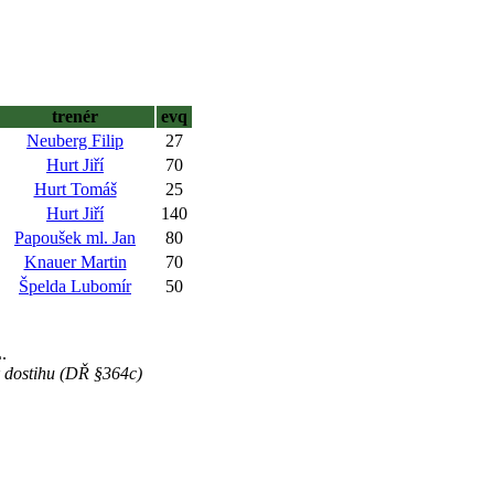
trenér
evq
Neuberg Filip
27
Hurt Jiří
70
Hurt Tomáš
25
Hurt Jiří
140
Papoušek ml. Jan
80
Knauer Martin
70
Špelda Lubomír
50
.
ek dostihu (DŘ §364c)