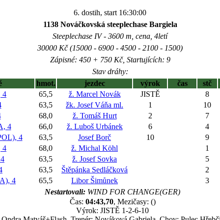
6. dostih, start 16:30:00
1138 Nováčkovská steeplechase Bargiela
Steeplechase IV - 3600 m, cena, 4letí
30000 Kč (15000 - 6900 - 4500 - 2100 - 1500)
Zápisné: 450 + 750 Kč, Startujících: 9
Stav dráhy:
ě
hmot.
jezdec
výrok
čas
stč
 4
65,5
ž. Marcel Novák
JISTĚ
8
4
63,5
žk. Josef Váňa ml.
1
10
4
68,0
ž. Tomáš Hurt
2
7
, 4
66,0
ž. Luboš Urbánek
6
4
OL), 4
63,5
Josef Borč
10
9
 4
68,0
ž. Michal Köhl
1
 4
63,5
ž. Josef Sovka
5
4
63,5
Štěpánka Sedláčková
2
), 4
65,5
Libor Šimůnek
3
Nestartovali:
WIND FOR CHANGE(GER)
Čas:
04:43,70
, Mezičasy: ()
Výrok: JISTĚ 1-2-6-10
: Ondra,Matyáš+Flash, Trenér: Nováková Gabriela, Chov: Pulec Hřeb