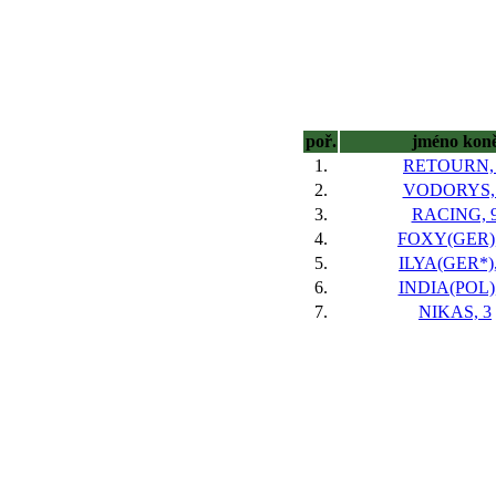
poř.
jméno kon
1.
RETOURN,
2.
VODORYS,
3.
RACING, 
4.
FOXY(GER),
5.
ILYA(GER*),
6.
INDIA(POL),
7.
NIKAS, 3