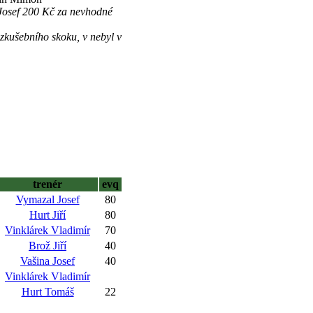
 Josef 200 Kč za nevhodné
kušebního skoku, v nebyl v
trenér
evq
Vymazal Josef
80
Hurt Jiří
80
Vinklárek Vladimír
70
Brož Jiří
40
Vašina Josef
40
Vinklárek Vladimír
Hurt Tomáš
22