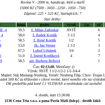
Rovina V - 2000 m, handicap, 4letí a starší
15000 Kč (7500 - 3450 - 2250 - 1050 - 750)
Zápisné: 225 + 525 Kč, Startujících: 7
Stav dráhy:
ě
hmot.
jezdec
výrok
čas
stč
E, 4
59,5
ž. Milan Zatloukal
JISTĚ
6
 4
58,0
ž. Radek Koplík
3 1/2
4
5
58,5
ž. René Koplík
1/2
5
4
53,0
žk. Jan Verner
2 1/2
3
67,5
Luboš Urbánek
3/4
2
6
51,0
ž. Ingrid Koplíková
4
7
9
58,5
am. Barbora Beňová
1
Čas:
02:13,60
, Mezičasy: ()
Výrok: JISTĚ 3 1/2-1/2-2 1/2-3/4-4
Majitel: Stáj Mustang-Neuberg, Trenér: Neuberg Filip, Chov: Trojan L
adek 500 Kč za křižování v cílové rovině, které nemělo vliv na výsled
DK prošetřila pád koně č.1 VLTAVAN a neshledala cizí zavinění
4. dostih, start 15:30:00
1136 Cena Tria v.o.s. a pana Pavla Máši (hdcp) - dostih žáků