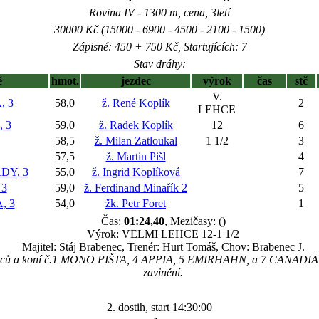
Rovina IV - 1300 m, cena, 3letí
30000 Kč (15000 - 6900 - 4500 - 2100 - 1500)
Zápisné: 450 + 750 Kč, Startujících: 7
Stav dráhy:
ě
hmot.
jezdec
výrok
čas
stč
V.
, 3
58,0
ž. René Koplík
2
LEHCE
 3
59,0
ž. Radek Koplík
12
6
58,5
ž. Milan Zatloukal
1 1/2
3
57,5
ž. Martin Pišl
4
DY, 3
55,0
ž. Ingrid Koplíková
7
 3
59,0
ž. Ferdinand Minařík 2
5
, 3
54,0
žk. Petr Foret
1
Čas:
01:24,40
, Mezičasy: ()
Výrok: VELMI LEHCE 12-1 1/2
Majitel: Stáj Brabenec, Trenér: Hurt Tomáš, Chov: Brabenec J.
zdců a koní č.1 MONO PIŠTA, 4 APPIA, 5 EMIRHAHN, a 7 CANADIAN
zavinění.
2. dostih, start 14:30:00