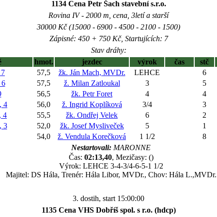
1134 Cena Petr Šach stavební s.r.o.
Rovina IV - 2000 m, cena, 3letí a starší
30000 Kč (15000 - 6900 - 4500 - 2100 - 1500)
Zápisné: 450 + 750 Kč, Startujících: 7
Stav dráhy:
ě
hmot.
jezdec
výrok
čas
stč
 7
57,5
žk. Ján Mach, MVDr.
LEHCE
6
 6
57,5
ž. Milan Zatloukal
3
5
9
56,5
žk. Petr Foret
4
4
 4
56,0
ž. Ingrid Koplíková
3/4
3
 4
55,5
žk. Ondřej Velek
6
2
 3
52,0
žk. Josef Mysliveček
5
1
54,0
ž. Vendula Korečková
1 1/2
8
Nestartovali:
MARONNE
Čas:
02:13,40
, Mezičasy: ()
Výrok: LEHCE 3-4-3/4-6-5-1 1/2
Majitel: DS Hála, Trenér: Hála Libor, MVDr., Chov: Hála L.,MVDr.
3. dostih, start 15:00:00
1135 Cena VHS Dobříš spol. s r.o. (hdcp)