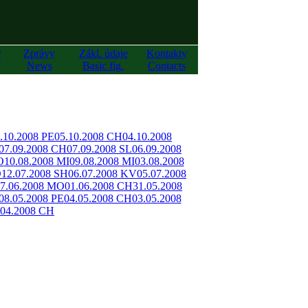
y
Zprávy
Zákl. údaje
Kontakty
News
Basic fig.
Contacts
.10.2008 PE
05.10.2008 CH
04.10.2008
07.09.2008 CH
07.09.2008 SL
06.09.2008
O
10.08.2008 MI
09.08.2008 MI
03.08.2008
O
12.07.2008 SH
06.07.2008 KV
05.07.2008
7.06.2008 MO
01.06.2008 CH
31.05.2008
08.05.2008 PE
04.05.2008 CH
03.05.2008
.04.2008 CH