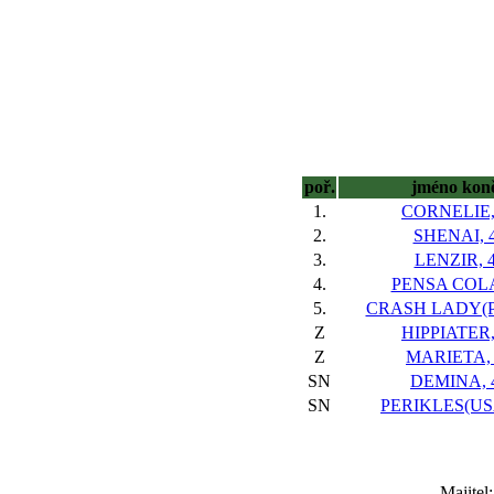
poř.
jméno kon
1.
CORNELIE,
2.
SHENAI, 
3.
LENZIR, 
4.
PENSA COLA
5.
CRASH LADY(P
Z
HIPPIATER,
Z
MARIETA,
SN
DEMINA, 
SN
PERIKLES(USA
Majitel