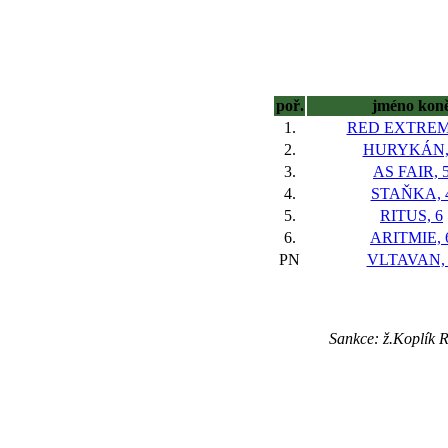
poř.
jméno kon
1.
RED EXTREM
2.
HURYKÁN,
3.
AS FAIR, 
4.
STAŇKA, 
5.
RITUS, 6
6.
ARITMIE, 
PN
VLTAVAN, 
Sankce: ž.Koplík R