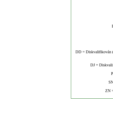
DD = Diskvalifikován (n
DJ = Diskvalif
P
SN
ZN =