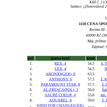
Kůň č. 2 LY
Sankce: j.Donovalová 2
3
1118 CENA SPOL
Rovina III -
60000 Kč (300
Maj. prémie:
Zápisné: 9
poř.
jméno koně
hmot.
1.
REX, 4
54,5
ž. 
2.
LEX, 4
54,5
ž
3.
ARONJO(GER), 8
63,5
4.
ANTHONY, 6
57,5
ž. M
5.
PARAMOUNT STAR, 8
57,5
ž. 
6.
AL-FRESCA(POL), 3
50,0
Šár
7.
SACRÉ COEUR, 4
53,0
am.
8.
AQUAREL, 6
59,0
ž. 
WIND FOR CHANGE(GER),