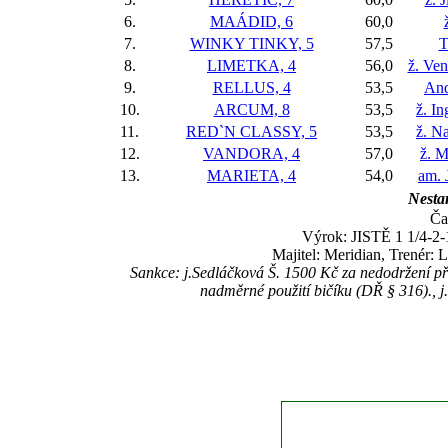
6.
MAÁDID, 6
60,0
7.
WINKY TINKY, 5
57,5
T
8.
LIMETKA, 4
56,0
ž. Ve
9.
RELLUS, 4
53,5
And
10.
ARCUM, 8
53,5
ž. I
11.
RED`N CLASSY, 5
53,5
ž. N
12.
VANDORA, 4
57,0
ž. M
13.
MARIETA, 4
54,0
am. 
Nestar
Ča
Výrok: JISTĚ 1 1/4-2-1
Majitel: Meridian, Trenér: 
Sankce: j.Sedláčková Š. 1500 Kč za nedodržení př
nadměrné použití bičíku (DŘ § 316)., 