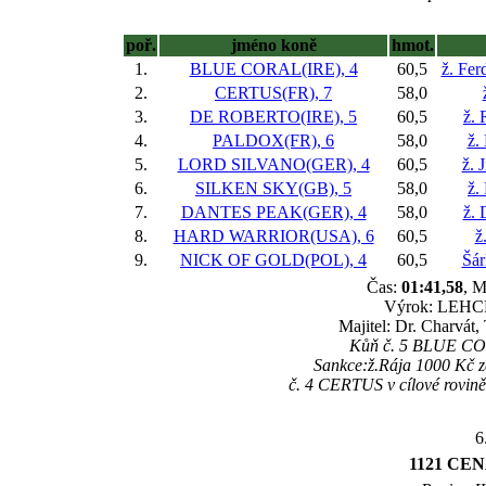
poř.
jméno koně
hmot.
1.
BLUE CORAL(IRE), 4
60,5
ž. Fer
2.
CERTUS(FR), 7
58,0
3.
DE ROBERTO(IRE), 5
60,5
ž. 
4.
PALDOX(FR), 6
58,0
ž.
5.
LORD SILVANO(GER), 4
60,5
ž. 
6.
SILKEN SKY(GB), 5
58,0
ž.
7.
DANTES PEAK(GER), 4
58,0
ž. 
8.
HARD WARRIOR(USA), 6
60,5
ž
9.
NICK OF GOLD(POL), 4
60,5
Šár
Čas:
01:41,58
, M
Výrok: LEHCE 
Majitel: Dr. Charvát,
Kůň č. 5 BLUE CORA
Sankce:ž.Rája 1000 Kč
č. 4 CERTUS v cílové rovině,
6
1121 CEN