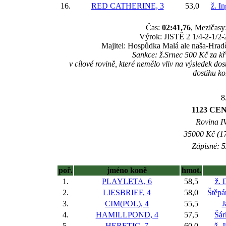
16.
RED CATHERINE, 3
53,0
ž. I
Čas:
02:41,76
, Mezičasy:
Výrok: JISTĚ 2 1/4-2-1/2-2
Majitel: Hospůdka Malá ale naša-Hrad
Sankce: ž.Srnec 500 Kč za
v cílové rovině, které nemělo vliv na výsledek do
dostihu k
8
1123 CE
Rovina IV
35000 Kč (17
Zápisné: 5
poř.
jméno koně
hmot.
1.
PLAYLETA, 6
58,5
ž. 
2.
LIESBRIEF, 4
58,0
Štěpá
3.
CIM(POL), 4
55,5
J
4.
HAMILLPOND, 4
57,5
Šár
5.
HERETIC, 7
60,0
ž. 