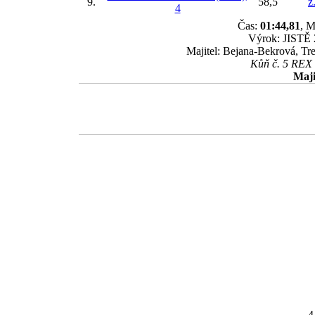
9.
58,5
ž
4
Čas:
01:44,81
, M
Výrok: JISTĚ 2
Majitel: Bejana-Bekrová, Tr
Kůň č. 5 REX b
Maji
4