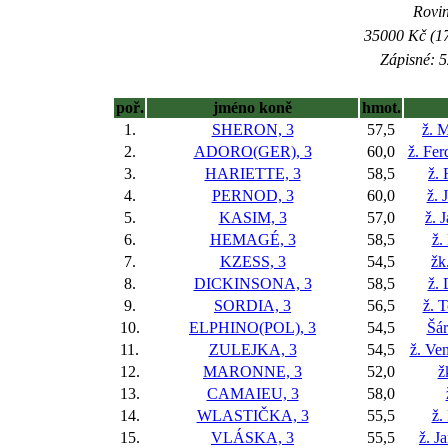
Rovin
35000 Kč (17
Zápisné: 5
poř.
jméno koně
hmot.
1.
SHERON, 3
57,5
ž. M
2.
ADORO(GER), 3
60,0
ž. Fer
3.
HARIETTE, 3
58,5
ž.
4.
PERNOD, 3
60,0
ž. 
5.
KASIM, 3
57,0
ž. 
6.
HEMAGÉ, 3
58,5
ž.
7.
KZESS, 3
54,5
žk
8.
DICKINSONA, 3
58,5
ž.
9.
SORDIA, 3
56,5
ž. 
10.
ELPHINO(POL), 3
54,5
Šár
11.
ZULEJKA, 3
54,5
ž. Ve
12.
MARONNE, 3
52,0
ž
13.
CAMAIEU, 3
58,0
14.
WLASTIČKA, 3
55,5
ž.
15.
VLÁSKA, 3
55,5
ž. J