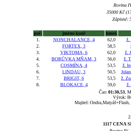
Rovina IV
35000 Kč (17
Zápisné: 5
poř.
jméno koně
hmot.
1.
NONCHALANCE, 4
62,0
ž.
2.
FORTEX, 3
58,5
3.
VIKTOMA, 6
62,0
ž. 
4.
BORŮVKA MŇAM, 3
56,0
ž. 
5.
COSMÍNA, 4
53,5
ž. I
6.
LINDAU, 3
50,5
Jolan
7.
BRIGIT, 6
53,5
ž. Z
8.
BLOKACE, 4
59,0
ž.
Čas:
01:30,53
, M
Výrok: BO
Majitel: Ondra,Matyáš+Flash, T
2
1117 CENA S
Rovina IV -