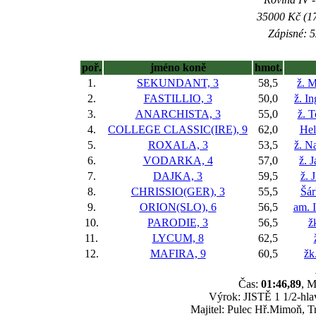
35000 Kč (17
Zápisné: 5
poř.
jméno koně
hmot.
1.
SEKUNDANT, 3
58,5
ž. M
2.
FASTILLIO, 3
50,0
ž. I
3.
ANARCHISTA, 3
55,0
ž. 
4.
COLLEGE CLASSIC(IRE), 9
62,0
Hel
5.
ROXALA, 3
53,5
ž. N
6.
VODARKA, 4
57,0
ž. 
7.
DAJKA, 3
59,5
ž. 
8.
CHRISSIO(GER), 3
55,5
Šár
9.
ORION(SLO), 6
56,5
am. 
10.
PARODIE, 3
56,5
ž
11.
LYCUM, 8
62,5
12.
MAFIRA, 9
60,5
žk
Čas:
01:46,89
, M
Výrok: JISTĚ 1 1/2-hlav
Majitel: Pulec Hř.Mimoň, T