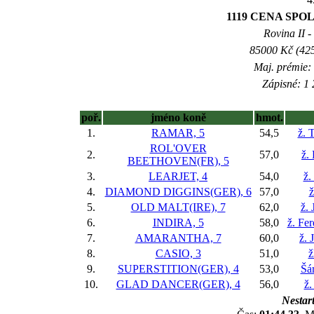
1119 CENA SPOLE
Rovina II -
85000 Kč (425
Maj. prémie:
Zápisné: 1 
poř.
jméno koně
hmot.
1.
RAMAR, 5
54,5
ž. 
ROL'OVER
2.
57,0
ž.
BEETHOVEN(FR), 5
3.
LEARJET, 4
54,0
ž.
4.
DIAMOND DIGGINS(GER), 6
57,0
ž
5.
OLD MALT(IRE), 7
62,0
ž. 
6.
INDIRA, 5
58,0
ž. Fe
7.
AMARANTHA, 7
60,0
ž. 
8.
CASIO, 3
51,0
ž
9.
SUPERSTITION(GER), 4
53,0
Šá
10.
GLAD DANCER(GER), 4
56,0
ž.
Nestart