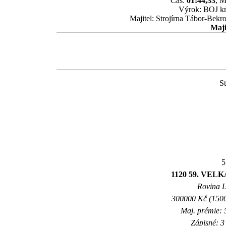
Čas:
01:44,33
, M
Výrok: BOJ krk
Majitel: Strojírna Tábor-Bekr
Maji
St
5
1120 59. VE
Rovina L 
300000 Kč (1500
Maj. prémie: 
Zápisné: 3 