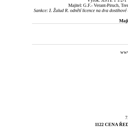
Výrok: JISTĚ 1 1/2-1 1
Majitel: G.F.- Verant-Piruch, Tr
Sankce: ž. Žalud R. odnětí licence na dva dostihov
Maji
www
7
1122 CENA ŘE