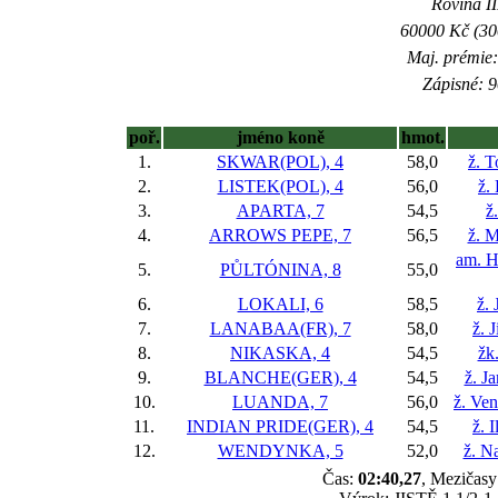
Rovina II
60000 Kč (300
Maj. prémie:
Zápisné: 9
poř.
jméno koně
hmot.
1.
SKWAR(POL), 4
58,0
ž. 
2.
LISTEK(POL), 4
56,0
ž.
3.
APARTA, 7
54,5
ž
4.
ARROWS PEPE, 7
56,5
ž. M
am. H
5.
PŮLTÓNINA, 8
55,0
6.
LOKALI, 6
58,5
ž. 
7.
LANABAA(FR), 7
58,0
ž. 
8.
NIKASKA, 4
54,5
žk
9.
BLANCHE(GER), 4
54,5
ž. J
10.
LUANDA, 7
56,0
ž. Ve
11.
INDIAN PRIDE(GER), 4
54,5
ž. 
12.
WENDYNKA, 5
52,0
ž. N
Čas:
02:40,27
, Mezičasy: