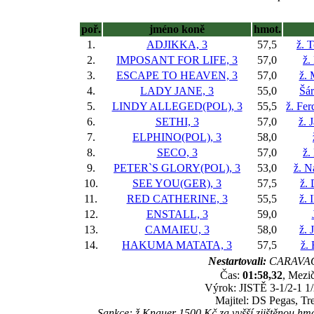
poř.
jméno koně
hmot.
1.
ADJIKKA, 3
57,5
ž. 
2.
IMPOSANT FOR LIFE, 3
57,0
ž.
3.
ESCAPE TO HEAVEN, 3
57,0
ž. 
4.
LADY JANE, 3
55,0
Šá
5.
LINDY ALLEGED(POL), 3
55,5
ž. Fer
6.
SETHI, 3
57,0
ž. 
7.
ELPHINO(POL), 3
58,0
8.
SECO, 3
57,0
ž.
9.
PETER`S GLORY(POL), 3
53,0
ž. N
10.
SEE YOU(GER), 3
57,5
ž.
11.
RED CATHERINE, 3
55,5
ž. 
12.
ENSTALL, 3
59,0
13.
CAMAIEU, 3
58,0
ž. 
14.
HAKUMA MATATA, 3
57,5
ž.
Nestartovali:
CARAVAG
Čas:
01:58,32
, Mezič
Výrok: JISTĚ 3-1/2-1 1/
Majitel: DS Pegas, T
Sankce: ž.Knauer 1500 Kč za vyšší zjištěnou hmo