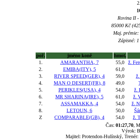
2
1
Rovina II -
85000 Kč (425
Maj. prémie:
Zápisné: 1 
poř.
jméno koně
hmot.
1.
AMARANTHA, 7
55,0
ž. Fe
2.
EMIBA(ITY), 5
61,0
3.
RIVER SPEED(GER), 4
59,0
ž
4.
MAN O DESERT(FR), 8
49,0
5.
PERIKLES(USA), 4
54,0
ž.
6.
MR SHARINA(IRE), 5
61,0
ž. 
7.
ASSAMAKKA, 4
54,0
ž. N
8.
LETOUN, 6
50,0
Šá
Z
COMPARABLE(GB), 4
54,0
ž. 
Čas:
01:27,70
, M
Výrok: B
Majitel: Protendon-Hulínský, Trenér: