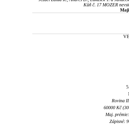
Kůň č. 17 MOZER nevstoup
Maji
VE
5
Rovina II
60000 Kč (300
Maj. prémie:
Zápisné: 9