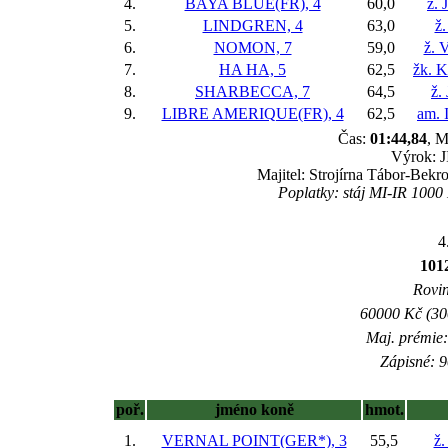
4.
BAYA BLUE(FR), 4
60,0
ž. 
5.
LINDGREN, 4
63,0
ž.
6.
NOMON, 7
59,0
ž. 
7.
HA HA, 5
62,5
žk. K
8.
SHARBECCA, 7
64,5
ž.
9.
LIBRE AMERIQUE(FR), 4
62,5
am. 
Čas:
01:44,84
, M
Výrok: J
Majitel: Strojírna Tábor-Bekr
Poplatky: stáj MI-IR 1000
4
10
Rovin
60000 Kč (300
Maj. prémie:
Zápisné: 9
poř.
jméno koně
hmot.
1.
VERNAL POINT(GER*), 3
55,5
ž.