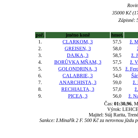
Rovin
35000 Kč (17
Zápisné: 5
poř.
jméno koně
hmot.
1.
CLARKOM, 3
57,5
ž. M
2.
GREISEN, 3
58,0
3.
DAJKA, 3
58,5
ž. 
4.
BORŮVKA MŇAM, 3
57,5
ž. 
5.
GOLONDRINA, 3
55,5
ž. Fer
6.
CALABRIE, 3
54,0
Šár
7.
ANARCHISTA, 3
59,0
ž.
8.
RECHIALTA, 3
57,0
ž
9.
PICEA, 3
56,0
ž. N
Čas:
01:30,96
, M
Výrok: LEHCE 3
Majitel: Stáj Rarita, Tr
Sankce: ž.Minařík 2 F. 500 Kč za nerovnou jízdu