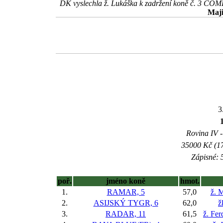
DK vyslechla ž. Lukáška k zadržení koně č. 3 COM
Maji
3
Rovina IV -
35000 Kč (17
Zápisné: 5
poř.
jméno koně
hmot.
1.
RAMAR, 5
57,0
ž. 
2.
ASIJSKÝ TYGR, 6
62,0
ž
3.
RADAR, 11
61,5
ž. Fer