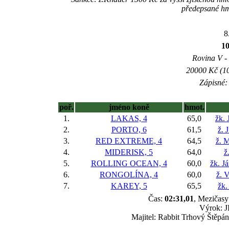
předepsané hm
8
1
Rovina V - 
20000 Kč (10
Zápisné: 
poř.
jméno koně
hmot.
1.
LAKAS, 4
65,0
žk. 
2.
PORTO, 6
61,5
ž. 
3.
RED EXTREME, 4
64,5
ž. M
4.
MIDERISK, 5
64,0
ž
5.
ROLLING OCEAN, 4
60,0
žk. J
6.
RONGOLÍNA, 4
60,0
ž. 
7.
KAREY, 5
65,5
žk.
Čas:
02:31,01
, Mezičasy:
Výrok: J
Majitel: Rabbit Trhový Štěpán