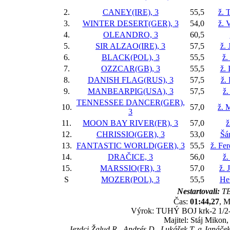
2.
CANEY(IRE), 3
55,5
ž. 
3.
WINTER DESERT(GER), 3
54,0
ž. 
4.
OLEANDRO, 3
60,5
5.
SIR ALZAO(IRE), 3
57,5
ž. 
6.
BLACK(POL), 3
55,5
ž.
7.
OZZCAR(GB), 3
55,5
ž.
8.
DANISH FLAG(RUS), 3
57,5
ž.
9.
MANBEARPIG(USA), 3
57,5
ž.
TENNESSEE DANCER(GER),
10.
57,0
ž. 
3
11.
MOON BAY RIVER(FR), 3
57,0
ž
12.
CHRISSIO(GER), 3
53,0
Šá
13.
FANTASTIC WORLD(GER), 3
55,5
ž. Fe
14.
DRAČICE, 3
56,0
ž.
15.
MARSSIO(FR), 3
57,0
ž. 
S
MOZER(POL), 3
55,5
He
Nestartovali:
TE
Čas:
01:44,27
, M
Výrok: TUHÝ BOJ krk-2 1/2-hl
Majitel: Stáj Mikon,
Jezdci Žalud R., Andrés D., Lukášek T. a Janáček