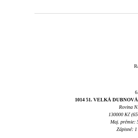
R
6
1014 51. VELKÁ DUBNO
Rovina NL
130000 Kč (650
Maj. prémie: 
Zápisné: 1 