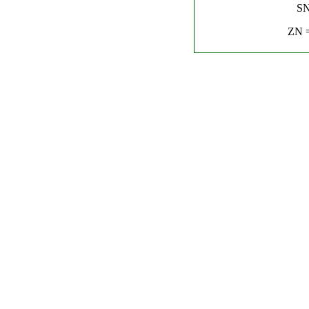
SN
ZN =