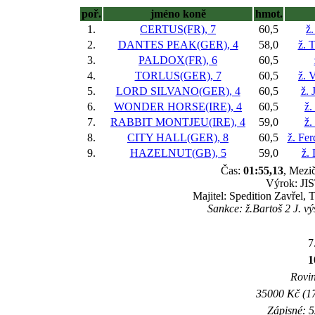
poř.
jméno koně
hmot.
1.
CERTUS(FR), 7
60,5
ž.
2.
DANTES PEAK(GER), 4
58,0
ž. 
3.
PALDOX(FR), 6
60,5
4.
TORLUS(GER), 7
60,5
ž. 
5.
LORD SILVANO(GER), 4
60,5
ž. 
6.
WONDER HORSE(IRE), 4
60,5
ž.
7.
RABBIT MONTJEU(IRE), 4
59,0
ž.
8.
CITY HALL(GER), 8
60,5
ž. Fe
9.
HAZELNUT(GB), 5
59,0
ž.
Čas:
01:55,13
, Mezič
Výrok: JIS
Majitel: Spedition Zavřel, 
Sankce: ž.Bartoš 2 J. v
7
1
Rovin
35000 Kč (17
Zápisné: 5