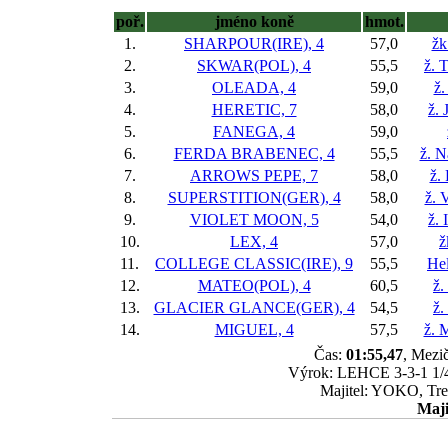
poř.
jméno koně
hmot.
1.
SHARPOUR(IRE), 4
57,0
žk
2.
SKWAR(POL), 4
55,5
ž. 
3.
OLEADA, 4
59,0
ž.
4.
HERETIC, 7
58,0
ž. 
5.
FANEGA, 4
59,0
6.
FERDA BRABENEC, 4
55,5
ž. N
7.
ARROWS PEPE, 7
58,0
ž.
8.
SUPERSTITION(GER), 4
58,0
ž. 
9.
VIOLET MOON, 5
54,0
ž.
10.
LEX, 4
57,0
ž
11.
COLLEGE CLASSIC(IRE), 9
55,5
He
12.
MATEO(POL), 4
60,5
ž.
13.
GLACIER GLANCE(GER), 4
54,5
ž.
14.
MIGUEL, 4
57,5
ž. 
Čas:
01:55,47
, Mezič
Výrok: LEHCE 3-3-1 1/4-
Majitel: YOKO, Tre
Maji