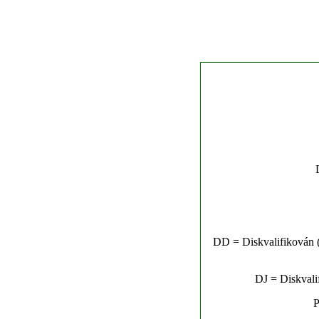
DD = Diskvalifikován (n
DJ = Diskvalif
P