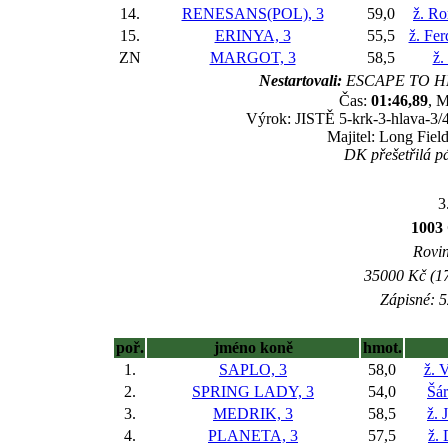
14.
RENESANS(POL), 3
59,0
ž. R
15.
ERINYA, 3
55,5
ž. Fe
ZN
MARGOT, 3
58,5
ž.
Nestartovali:
ESCAPE TO H
Čas:
01:46,89
, M
Výrok: JISTĚ 5-krk-3-hlava-3/4-
Majitel: Long Fie
DK přešetřilá pád
3
100
Rovin
35000 Kč (17
Zápisné: 5
poř.
jméno koně
hmot.
1.
SAPLO, 3
58,0
ž. 
2.
SPRING LADY, 3
54,0
Šá
3.
MEDRIK, 3
58,5
ž. 
4.
PLANETA, 3
57,5
ž.