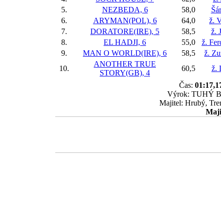
5.
NEZBEDA, 6
58,0
Šá
6.
ARYMAN(POL), 6
64,0
ž. 
7.
DORATORE(IRE), 5
58,5
ž. 
8.
EL HADJI, 6
55,0
ž. Fe
9.
MAN O WORLD(IRE), 6
58,5
ž. Z
ANOTHER TRUE
10.
60,5
ž.
STORY(GB), 4
Čas:
01:17,1
Výrok: TUHÝ BOJ
Majitel: Hrubý, Tre
Maji