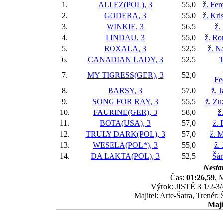
1.
ALLEZ(POL), 3
55,0
ž. Fer
2.
GODERA, 3
55,0
ž. Kr
3.
WINKIE, 3
56,5
ž.
4.
LINDAU, 3
55,0
ž. Ro
5.
ROXALA, 3
52,5
ž. N
6.
CANADIAN LADY, 3
52,5
T
7.
MY TIGRESS(GER), 3
52,0
Fe
8.
BARSY, 3
57,0
ž. 
9.
SONG FOR RAY, 3
55,5
ž. Zu
10.
FAURINE(GER), 3
58,0
ž
11.
BOTA(USA), 3
57,0
ž. 
12.
TRULY DARK(POL), 3
57,0
ž. M
13.
WESELA(POL*), 3
55,0
ž.
14.
DA LAKTA(POL), 3
52,5
Šár
Nestar
Čas:
01:26,59
, 
Výrok: JISTĚ 3 1/2-3/4
Majitel: Arte-Šatra, Trenér
Maji