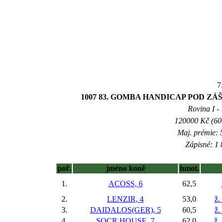
7
1007 83. GOMBA HANDICAP POD 
Rovina I - 
120000 Kč (600
Maj. prémie: 
Zápisné: 1 
poř.
jméno koně
hmot.
1.
ACOSS, 6
62,5
2.
LENZIR, 4
53,0
ž.
3.
DAIDALOS(GER), 5
60,5
ž.
4.
SOCR HOUSE, 7
62,0
ž.