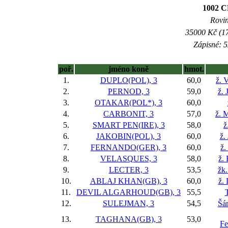
1002 
Rovin
35000 Kč (17
Zápisné: 5
poř.
jméno koně
hmot.
1.
DUPLO(POL), 3
60,0
ž. 
2.
PERNOD, 3
59,0
ž. 
3.
OTAKAR(POL*), 3
60,0
4.
CARBONIT, 3
57,0
ž. 
5.
SMART PEN(IRE), 3
58,0
ž
6.
JAKOBIN(POL), 3
60,0
ž.
7.
FERNANDO(GER), 3
60,0
ž.
8.
VELASQUES, 3
58,0
ž.
9.
LECTER, 3
53,5
žk.
10.
ABLAJ KHAN(GB), 3
60,0
ž.
11.
DEVIL ALGARHOUD(GB), 3
55,5
12.
SULEJMAN, 3
54,5
Šá
13.
TAGHANA(GB), 3
53,0
Fe