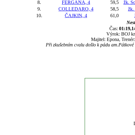
8.
FERGANA, 4
59,5
žk. S
9.
COLLEDARO, 4
58,5
žk.
10.
ČAJKIN, 4
61,0
Nest
Čas:
01:19,1
Výrok: BOJ krk
Majitel: Epona, Trenér
Při zkušebním cvalu došlo k pádu am.Pátkové 