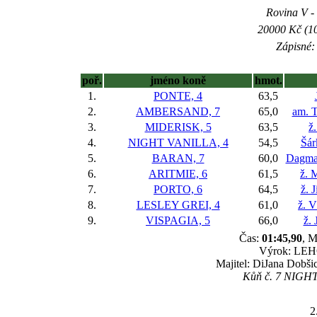
Rovina V - 
20000 Kč (10
Zápisné: 
poř.
jméno koně
hmot.
1.
PONTE, 4
63,5
2.
AMBERSAND, 7
65,0
am. T
3.
MIDERISK, 5
63,5
ž.
4.
NIGHT VANILLA, 4
54,5
Šár
5.
BARAN, 7
60,0
Dagmar
6.
ARITMIE, 6
61,5
ž. 
7.
PORTO, 6
64,5
ž. 
8.
LESLEY GREI, 4
61,0
ž. V
9.
VISPAGIA, 5
66,0
ž. 
Čas:
01:45,90
, M
Výrok: LEHC
Majitel: DiJana Dobšic
Kůň č. 7 NIGHT V
2