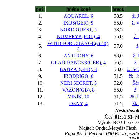
poř.
jméno koně
hmot.
1.
AQUAREL, 6
58,5
ž. 
2.
IXOS(GER), 9
55,0
ž. 
3.
NORD OUEST, 5
58,5
4.
NUMERYK(POL), 4
55,0
ž.
WIND FOR CHANGE(GER),
5.
57,0
ž
4
6.
ANTHONY, 6
58,0
ž.
7.
GLAD DANCER(GER), 4
56,5
ž.
8.
BANZAI(GER), 4
58,0
ž. Fer
9.
IRODRIGO, 6
51,5
žk. J
10.
NERI SECRET, 5
52,0
Šá
11.
VAZON(GB), 8
55,0
ž.
12.
VINÍK, 10
51,5
žk. 
13.
DENY, 4
51,5
žk.
Nestartovali
Čas:
01:31,51
, M
Výrok: BOJ 1-krk-3/4
Majitel: Ondra,Matyáš+Flash, T
Poplatky: tr.Pechát 1000 Kč za pozd