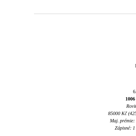
6
100
Rovin
85000 Kč (425
Maj. prémie:
Zápisné: 1 