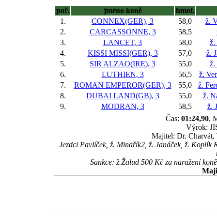
poř.
jméno koně
hmot.
1.
CONNEX(GER), 3
58,0
ž. 
2.
CARCASSONNE, 3
58,5
3.
LANCET, 3
58,0
ž.
4.
KISSI MISSI(GER), 3
57,0
ž. 
5.
SIR ALZAO(IRE), 3
55,0
ž.
6.
LUTHIEN, 3
56,5
ž. Ve
7.
ROMAN EMPEROR(GER), 3
55,0
ž. Fe
8.
DUBAI LAND(GB), 3
55,0
ž. N
9.
MODRAN, 3
58,5
ž. 
Čas:
01:24,90
, 
Výrok: JI
Majitel: Dr. Charvát,
Jezdci Pavlíček, ž. Minařík2, ž. Janáček, ž. Koplík
Sankce: ž.Žalud 500 Kč za naražení k
Maji