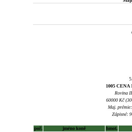
Maji
5
1005 CENA
Rovina II
60000 Kč (300
Maj. prémie:
Zápisné: 9
poř.
jméno koně
hmot.