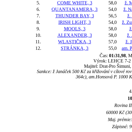
5.
COME WHITE, 3
58,0
ž. 
6.
QUANTANAMERA, 3
54,0
ž. N
7.
THUNDER BAY, 3
56,5
ž.
8.
IRISH LIGHT, 3
54,0
ž. Z
9.
MOOLS, 3
58,0
ž
10.
ALEXANDER, 3
58,0
ž.
11.
WLASTIČKA, 3
57,0
ž. 
12.
STRÁNKA, 3
55,0
am. 
Čas:
01:31,98
, M
Výrok: LEHCE 7-2 1/
Majitel: Drat-Pro Šimuni,
Sankce: ž Janáček 500 Kč za křižování v cílové r
364c), am.Honsová P. 1000 Kč
4
1
Rovina II
60000 Kč (300
Maj. prémie:
Zápisné: 9