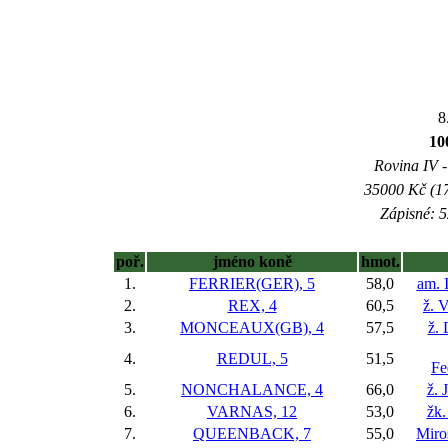
8
1
Rovina IV -
35000 Kč (17
Zápisné: 5
poř.
jméno koně
hmot.
1.
FERRIER(GER), 5
58,0
am. 
2.
REX, 4
60,5
ž. 
3.
MONCEAUX(GB), 4
57,5
ž.
4.
REDUL, 5
51,5
Fe
5.
NONCHALANCE, 4
66,0
ž. 
6.
VARNAS, 12
53,0
žk.
7.
QUEENBACK, 7
55,0
Miro