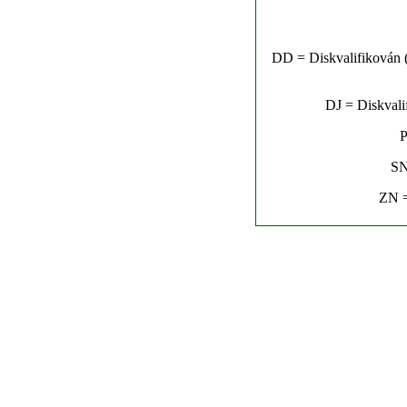
DD = Diskvalifikován (n
DJ = Diskvalif
P
SN
ZN =