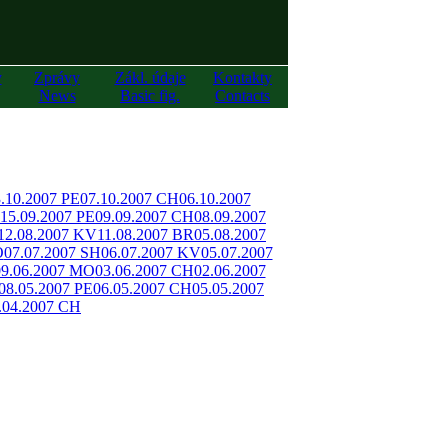
y
Zprávy
Zákl. údaje
Kontakty
News
Basic fig.
Contacts
.10.2007 PE
07.10.2007 CH
06.10.2007
15.09.2007 PE
09.09.2007 CH
08.09.2007
12.08.2007 KV
11.08.2007 BR
05.08.2007
O
07.07.2007 SH
06.07.2007 KV
05.07.2007
09.06.2007 MO
03.06.2007 CH
02.06.2007
08.05.2007 PE
06.05.2007 CH
05.05.2007
.04.2007 CH