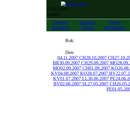
VÝSLEDKY
/results/
Termíny
Přihlášky
Startky
Racedays
Entries
Declaration
««
Rok:
»»
Den:
04.11.2007 CH
28.10.2007 CH
27.10.2
BR
30.09.2007 CH
29.09.2007 MO
28.09
MO
02.09.2007 CH
01.09.2007 KO
26.08
KV
04.08.2007 KO
28.07.2007 BV
22.07.
KV
01.07.2007 LL
30.06.2007 PE
24.06.
BV
02.06.2007 SL
27.05.2007 CH
26.05.
PE
01.05.20