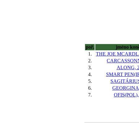
poř.
jméno kon
1.
THE JOE MCARDLE
2.
CARCASSONN
3.
ALONG, 
4.
SMART PEN(IR
5.
SAGITÁRIUS
6.
GEORGINA,
7.
OFIS(POL),