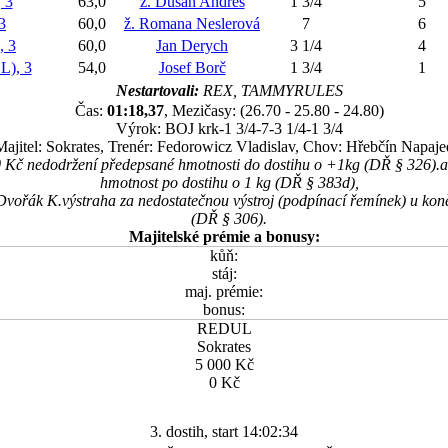
 3
63,0
ž. Dušan Andrés
1 3/4
5
3
60,0
ž. Romana Neslerová
7
6
 3
60,0
Jan Derych
3 1/4
4
), 3
54,0
Josef Borč
1 3/4
1
Nestartovali:
REX, TAMMYRULES
Čas:
01:18,37
, Mezičasy: (26.70 - 25.80 - 24.80)
Výrok: BOJ krk-1 3/4-7-3 1/4-1 3/4
Majitel: Sokrates, Trenér: Fedorowicz Vladislav, Chov: Hřebčín Napaje
0 Kč nedodržení předepsané hmotnosti do dostihu o +1kg (DŘ § 326).a 
hmotnost po dostihu o 1 kg (DŘ § 383d),
.Dvořák K.výstraha za nedostatečnou výstroj (podpínací řemínek) u kon
(DŘ § 306).
Majitelské prémie a bonusy:
kůň:
stáj:
maj. prémie:
bonus:
REDUL
Sokrates
5 000 Kč
0 Kč
3. dostih, start 14:02:34