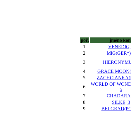
poř.
jméno kon
1.
VENEDIG,
2.
MIG(GER*),
3.
HIERONYMUS
4.
GRACE MOON(I
5.
ZACHCIANKA(P
WORLD OF WOND
6.
5
7.
CHADARA,
8.
SILKE, 3
9.
BELGRAD(POL