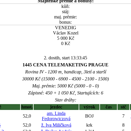
Majitelské prémie a bonusy:
kůň:
stáj:
maj. prémie:
bonus:
VENEDIG
Václav Kozel
5 000 Kč
0 Kč
2. dostih, start 13:33:45
1445 CENA TELEMAKETING PRAGUE
Rovina IV - 1200 m, handicap, 3letí a starší
30000 Kč (15000 - 6900 - 4500 - 2100 - 1500)
Maj. prémie: 5000 Kč (5000 - 0 - 0)
Zápisné: 450 + 1 050 Kč, Startujících: 6
Stav dráhy:
ě
hmot.
jezdec
výrok
čas
stč
am. Linda
52,0
BOJ
7
Fedorowiczová
5
52,0
ž. Iva Miličková
krk
8