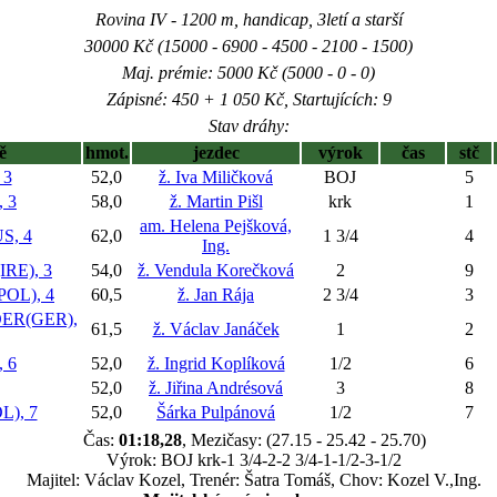
Rovina IV - 1200 m, handicap, 3letí a starší
30000 Kč (15000 - 6900 - 4500 - 2100 - 1500)
Maj. prémie: 5000 Kč (5000 - 0 - 0)
Zápisné: 450 + 1 050 Kč, Startujících: 9
Stav dráhy:
ě
hmot.
jezdec
výrok
čas
stč
 3
52,0
ž. Iva Miličková
BOJ
5
 3
58,0
ž. Martin Pišl
krk
1
am. Helena Pejšková,
, 4
62,0
1 3/4
4
Ing.
RE), 3
54,0
ž. Vendula Korečková
2
9
OL), 4
60,5
ž. Jan Rája
2 3/4
3
ER(GER),
61,5
ž. Václav Janáček
1
2
 6
52,0
ž. Ingrid Koplíková
1/2
6
52,0
ž. Jiřina Andrésová
3
8
), 7
52,0
Šárka Pulpánová
1/2
7
Čas:
01:18,28
, Mezičasy: (27.15 - 25.42 - 25.70)
Výrok: BOJ krk-1 3/4-2-2 3/4-1-1/2-3-1/2
Majitel: Václav Kozel, Trenér: Šatra Tomáš, Chov: Kozel V.,Ing.