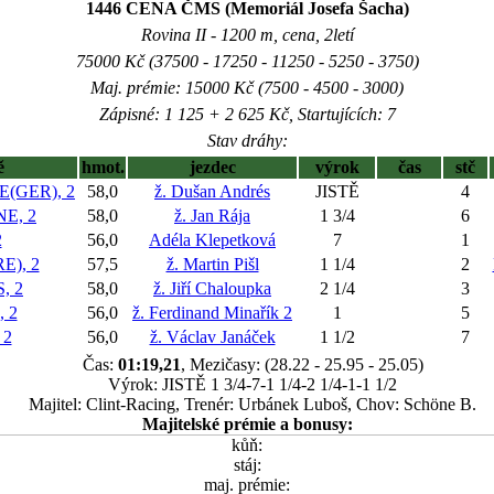
1446 CENA ČMS (Memoriál Josefa Šacha)
Rovina II - 1200 m, cena, 2letí
75000 Kč (37500 - 17250 - 11250 - 5250 - 3750)
Maj. prémie: 15000 Kč (7500 - 4500 - 3000)
Zápisné: 1 125 + 2 625 Kč, Startujících: 7
Stav dráhy:
ě
hmot.
jezdec
výrok
čas
stč
(GER), 2
58,0
ž. Dušan Andrés
JISTĚ
4
E, 2
58,0
ž. Jan Rája
1 3/4
6
2
56,0
Adéla Klepetková
7
1
E), 2
57,5
ž. Martin Pišl
1 1/4
2
, 2
58,0
ž. Jiří Chaloupka
2 1/4
3
 2
56,0
ž. Ferdinand Minařík 2
1
5
 2
56,0
ž. Václav Janáček
1 1/2
7
Čas:
01:19,21
, Mezičasy: (28.22 - 25.95 - 25.05)
Výrok: JISTĚ 1 3/4-7-1 1/4-2 1/4-1-1 1/2
Majitel: Clint-Racing, Trenér: Urbánek Luboš, Chov: Schöne B.
Majitelské prémie a bonusy:
kůň:
stáj:
maj. prémie: