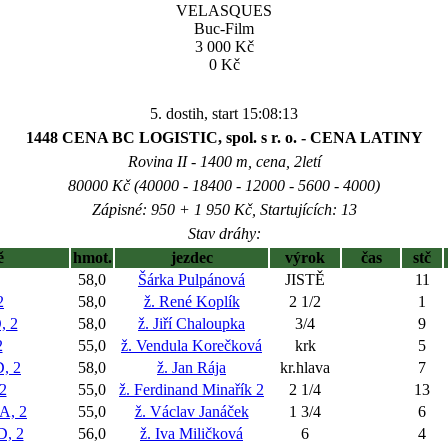
VELASQUES
Buc-Film
3 000 Kč
0 Kč
5. dostih, start 15:08:13
1448 CENA BC LOGISTIC, spol. s r. o. - CENA LATINY
Rovina II - 1400 m, cena, 2letí
80000 Kč (40000 - 18400 - 12000 - 5600 - 4000)
Zápisné: 950 + 1 950 Kč, Startujících: 13
Stav dráhy:
ě
hmot.
jezdec
výrok
čas
stč
58,0
Šárka Pulpánová
JISTĚ
11
2
58,0
ž. René Koplík
2 1/2
1
 2
58,0
ž. Jiří Chaloupka
3/4
9
2
55,0
ž. Vendula Korečková
krk
5
, 2
58,0
ž. Jan Rája
kr.hlava
7
2
55,0
ž. Ferdinand Minařík 2
2 1/4
13
, 2
55,0
ž. Václav Janáček
1 3/4
6
, 2
56,0
ž. Iva Miličková
6
4