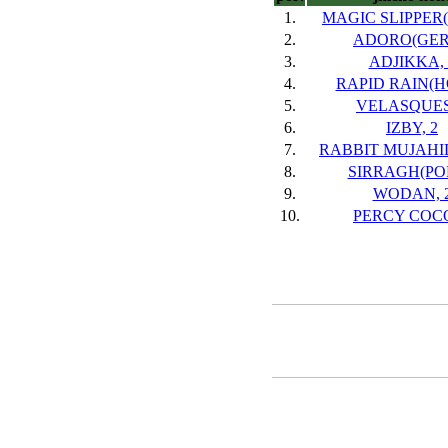
1.
MAGIC SLIPPER(
2.
ADORO(GER)
3.
ADJIKKA, 
4.
RAPID RAIN(HO
5.
VELASQUES
6.
IZBY, 2
7.
RABBIT MUJAHID
8.
SIRRAGH(POL
9.
WODAN, 
10.
PERCY COCO