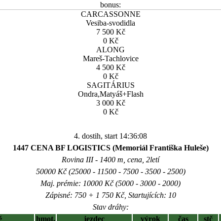
bonus:
CARCASSONNE
Vesiba-svodidla
7 500 Kč
0 Kč
ALONG
Mareš-Tachlovice
4 500 Kč
0 Kč
SAGITÁRIUS
Ondra,Matyáš+Flash
3 000 Kč
0 Kč
4. dostih, start 14:36:08
1447 CENA BF LOGISTICS (Memoriál Františka Huleše)
Rovina III - 1400 m, cena, 2letí
50000 Kč (25000 - 11500 - 7500 - 3500 - 2500)
Maj. prémie: 10000 Kč (5000 - 3000 - 2000)
Zápisné: 750 + 1 750 Kč, Startujících: 10
Stav dráhy:
ě
hmot.
jezdec
výrok
čas
stč