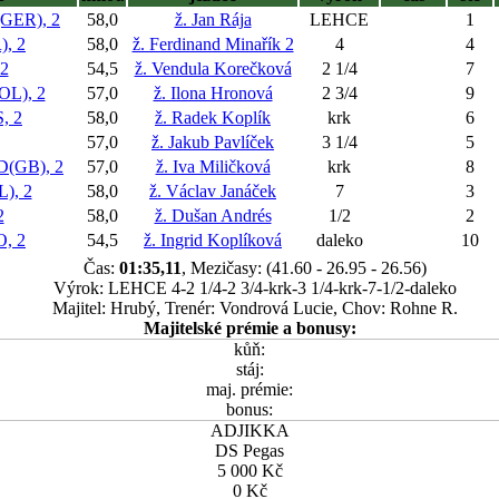
GER), 2
58,0
ž. Jan Rája
LEHCE
1
, 2
58,0
ž. Ferdinand Minařík 2
4
4
2
54,5
ž. Vendula Korečková
2 1/4
7
L), 2
57,0
ž. Ilona Hronová
2 3/4
9
, 2
58,0
ž. Radek Koplík
krk
6
57,0
ž. Jakub Pavlíček
3 1/4
5
(GB), 2
57,0
ž. Iva Miličková
krk
8
), 2
58,0
ž. Václav Janáček
7
3
2
58,0
ž. Dušan Andrés
1/2
2
, 2
54,5
ž. Ingrid Koplíková
daleko
10
Čas:
01:35,11
, Mezičasy: (41.60 - 26.95 - 26.56)
Výrok: LEHCE 4-2 1/4-2 3/4-krk-3 1/4-krk-7-1/2-daleko
Majitel: Hrubý, Trenér: Vondrová Lucie, Chov: Rohne R.
Majitelské prémie a bonusy:
kůň:
stáj:
maj. prémie:
bonus:
ADJIKKA
DS Pegas
5 000 Kč
0 Kč