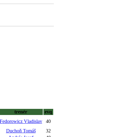
trenér
evq
Fedorowicz Vladislav
40
Duchoň Tomáš
32