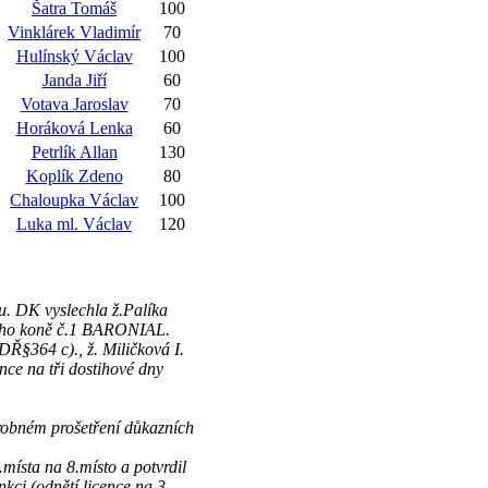
Šatra Tomáš
100
Vinklárek Vladimír
70
Hulínský Václav
100
Janda Jiří
60
Votava Jaroslav
70
Horáková Lenka
60
Petrlík Allan
130
Koplík Zdeno
80
Chaloupka Václav
100
Luka ml. Václav
120
u. DK vyslechla ž.Palíka
ného koně č.1 BARONIAL.
(DŘ§364 c)., ž. Miličková I.
ence na tři dostihové dny
obném prošetření důkazních
místa na 8.místo a potvrdil
kci (odnětí licence na 3