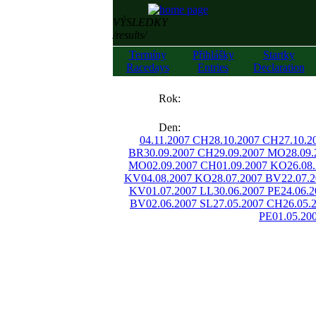
VÝSLEDKY
/results/
Termíny
Přihlášky
Startky
Racedays
Entries
Declaration
««
Rok:
»»
Den:
04.11.2007 CH
28.10.2007 CH
27.10.2
BR
30.09.2007 CH
29.09.2007 MO
28.09
MO
02.09.2007 CH
01.09.2007 KO
26.08
KV
04.08.2007 KO
28.07.2007 BV
22.07.
KV
01.07.2007 LL
30.06.2007 PE
24.06.
BV
02.06.2007 SL
27.05.2007 CH
26.05.
PE
01.05.20