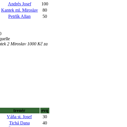
Andrés Josef
100
Kantek ml. Miroslav
80
Petrlík Allan
50
0
quelle
ntek 2 Miroslav 1000 Kč za
trenér
evq
Váňa st. Josef
30
Tichá Dana
40