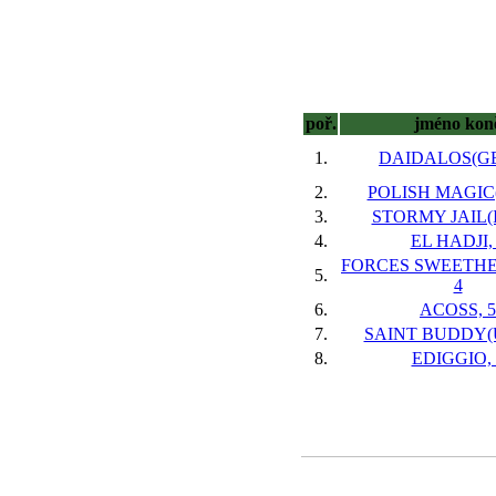
poř.
jméno kon
1.
DAIDALOS(GE
2.
POLISH MAGIC(
3.
STORMY JAIL(I
4.
EL HADJI,
FORCES SWEETHE
5.
4
6.
ACOSS, 5
7.
SAINT BUDDY(U
8.
EDIGGIO, 