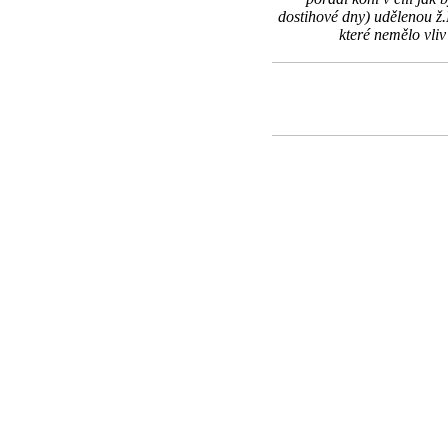
dostihové dny) udělenou ž.
které nemělo vli