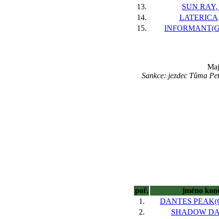
13.
SUN RAY, 
14.
LATERICA,
15.
INFORMANT(GE
Maj
Sankce: jezdec Tůma Pet
poř.
jméno kon
1.
DANTES PEAK(G
2.
SHADOW DAY