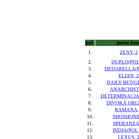
poř.
jméno kon
1.
ZENY, 2
2.
DUPLO(POL)
3.
DEDARELLA(PO
4.
ELIAN, 2
5.
DAILY BET(GE
6.
ANARCHISTA
7.
DETERMINACJA(
8.
DIVOKÁ ORLI
9.
RAMANA,
10.
SHOSHONE,
11.
SPERANZA,
12.
INDIA(POL)
13.
LEXUS, 