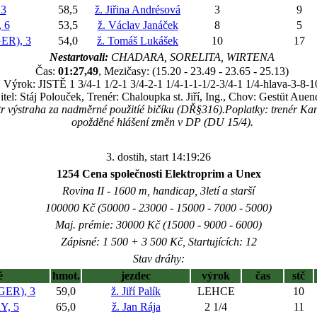
3
58,5
ž. Jiřina Andrésová
3
9
 6
53,5
ž. Václav Janáček
8
5
R), 3
54,0
ž. Tomáš Lukášek
10
17
Nestartovali:
CHADARA, SORELITA, WIRTENA
Čas:
01:27,49
, Mezičasy: (15.20 - 23.49 - 23.65 - 25.13)
Výrok: JISTĚ 1 3/4-1 1/2-1 3/4-2-1 1/4-1-1-1/2-3/4-1 1/4-hlava-3-8-1
itel: Stáj Polouček, Trenér: Chaloupka st. Jiří, Ing., Chov: Gestüt Auen
r výstraha za nadměrné použitíé bičíku (DŘ§316).Poplatky: trenér Ka
opožděné hlášení změn v DP (DU 15/4).
3. dostih, start 14:19:26
1254 Cena společnosti Elektroprim a Unex
Rovina II - 1600 m, handicap, 3letí a starší
100000 Kč (50000 - 23000 - 15000 - 7000 - 5000)
Maj. prémie: 30000 Kč (15000 - 9000 - 6000)
Zápisné: 1 500 + 3 500 Kč, Startujících: 12
Stav dráhy:
ě
hmot.
jezdec
výrok
čas
stč
ER), 3
59,0
ž. Jiří Palík
LEHCE
10
, 5
65,0
ž. Jan Rája
2 1/4
11