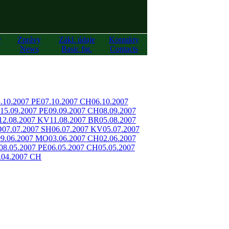
y
Zprávy
Zákl. údaje
Kontakty
News
Basic fig.
Contacts
.10.2007 PE
07.10.2007 CH
06.10.2007
15.09.2007 PE
09.09.2007 CH
08.09.2007
12.08.2007 KV
11.08.2007 BR
05.08.2007
O
07.07.2007 SH
06.07.2007 KV
05.07.2007
09.06.2007 MO
03.06.2007 CH
02.06.2007
08.05.2007 PE
06.05.2007 CH
05.05.2007
.04.2007 CH