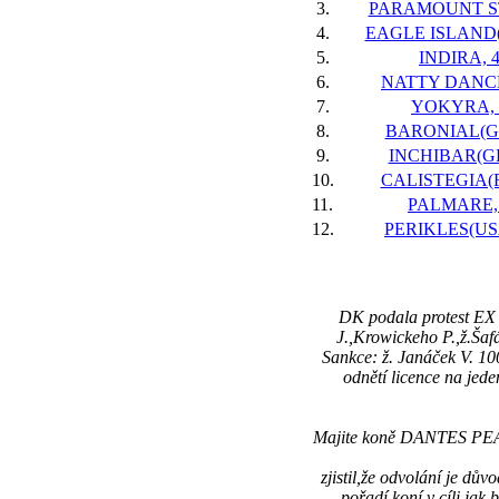
3.
PARAMOUNT ST
4.
EAGLE ISLAND(I
5.
INDIRA, 
6.
NATTY DANCE
7.
YOKYRA, 
8.
BARONIAL(GB
9.
INCHIBAR(GB
10.
CALISTEGIA(F
11.
PALMARE,
12.
PERIKLES(USA
DK podala protest EX O
J.,Krowickeho P.,ž.Ša
Sankce: ž. Janáček V. 100
odnětí licence na jede
Majite koně DANTES PEAK 
zjistil,že odvolání je d
pořadí koní v cíli jak