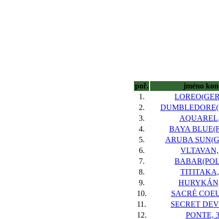
poř.
jméno kon
1.
LOREO(GER)
2.
DUMBLEDORE(G
3.
AQUAREL,
4.
BAYA BLUE(FR
5.
ARUBA SUN(GE
6.
VLTAVAN,
7.
BABAR(POL)
8.
TITITAKA,
9.
HURYKÁN,
10.
SACRÉ COEU
11.
SECRET DEVI
12.
PONTE, 