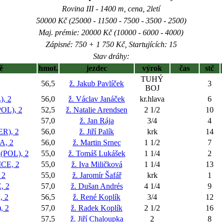
Rovina III - 1400 m, cena, 2letí
50000 Kč (25000 - 11500 - 7500 - 3500 - 2500)
Maj. prémie: 20000 Kč (10000 - 6000 - 4000)
Zápisné: 750 + 1 750 Kč, Startujících: 15
Stav dráhy:
ě
hmot.
jezdec
výrok
čas
stč
TUHÝ
56,5
ž. Jakub Pavlíček
3
BOJ
, 2
56,0
ž. Václav Janáček
kr.hlava
6
L), 2
52,5
ž. Natalie Arendsen
2 1/2
10
57,0
ž. Jan Rája
3/4
4
R), 2
56,0
ž. Jiří Palík
krk
14
, 2
56,0
ž. Martin Srnec
1 1/2
7
POL), 2
55,0
ž. Tomáš Lukášek
1 1/4
2
CE, 2
55,0
ž. Iva Miličková
1 1/4
13
 2
55,0
ž. Jaromír Šafář
krk
1
 2
57,0
ž. Dušan Andrés
4 1/4
9
 2
56,5
ž. René Koplík
3/4
12
, 2
57,0
ž. Radek Koplík
2 1/2
16
2
57,5
ž. Jiří Chaloupka
2
8