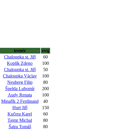
trenér
evq
Chaloupka st. Jiří
60
Koplík Zdeno
100
Chaloupka st. Jiří
50
Chaloupka Václav
100
Neuberg Filip
80
Špelda Lubomír
200
Audy Renata
100
Minařík 2 Ferdinand
40
Hurt Jiří
150
Kučera Karel
60
Tajmr Michal
80
Šatra Tomáš
80