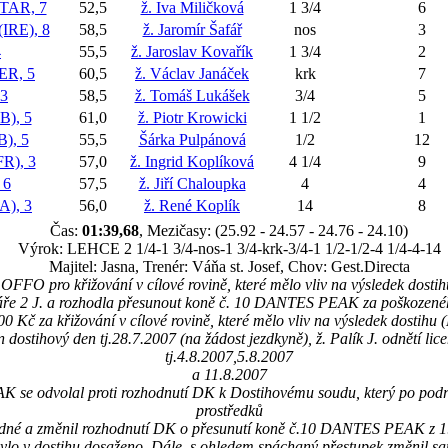
AR, 7
52,5
ž. Iva Miličková
1 3/4
6
RE), 8
58,5
ž. Jaromír Šafář
nos
3
4
55,5
ž. Jaroslav Kovařík
1 3/4
2
R, 5
60,5
ž. Václav Janáček
krk
7
3
58,5
ž. Tomáš Lukášek
3/4
5
), 5
61,0
ž. Piotr Krowicki
1 1/2
1
), 5
55,5
Šárka Pulpánová
1/2
12
R), 3
57,0
ž. Ingrid Koplíková
4 1/4
9
 6
57,5
ž. Jiří Chaloupka
4
4
), 3
56,0
ž. René Koplík
14
8
Čas:
01:39,68
, Mezičasy: (25.92 - 24.57 - 24.76 - 24.10)
Výrok: LEHCE 2 1/4-1 3/4-nos-1 3/4-krk-3/4-1 1/2-1/2-4 1/4-4-14
Majitel: Jasna, Trenér: Váňa st. Josef, Chov: Gest.Directa
FFO pro křižování v cílové rovině, které mělo vliv na výsledek dostih
fáře 2 J. a rozhodla přesunout koně č. 10 DANTES PEAK za poškoze
0 Kč za křižování v cílové rovině, které mělo vliv na výsledek dostihu 
n dostihový den tj.28.7.2007 (na žádost jezdkyně), ž. Palík J. odnětí lic
tj.4.8.2007,5.8.2007
a 11.8.2007
se odvolal proti rozhodnutí DK k Dostihovému soudu, který po podr
prostředků
ůvodné a změnil rozhodnutí DK o přesunutí koně č.10 DANTES PEAK z 1.
 bylo v dostihu dosaženo. Dále, s ohledem spáchaný přestupek změnil san