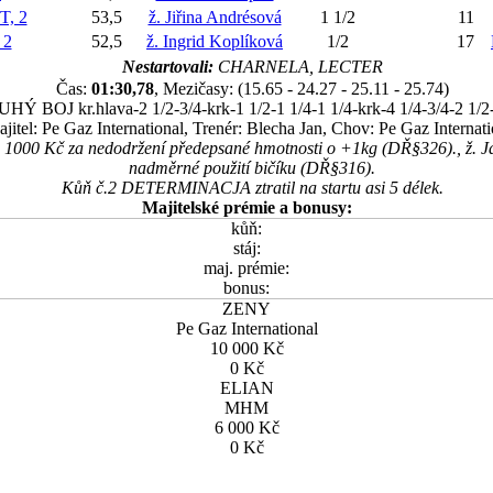
, 2
53,5
ž. Jiřina Andrésová
1 1/2
11
 2
52,5
ž. Ingrid Koplíková
1/2
17
Nestartovali:
CHARNELA, LECTER
Čas:
01:30,78
, Mezičasy: (15.65 - 24.27 - 25.11 - 25.74)
HÝ BOJ kr.hlava-2 1/2-3/4-krk-1 1/2-1 1/4-1 1/4-krk-4 1/4-3/4-2 1/2-
jitel: Pe Gaz International, Trenér: Blecha Jan, Chov: Pe Gaz Internati
 1000 Kč za nedodržení předepsané hmotnosti o +1kg (DŘ§326)., ž. 
nadměrné použití bičíku (DŘ§316).
Kůň č.2 DETERMINACJA ztratil na startu asi 5 délek.
Majitelské prémie a bonusy:
kůň:
stáj:
maj. prémie:
bonus:
ZENY
Pe Gaz International
10 000 Kč
0 Kč
ELIAN
MHM
6 000 Kč
0 Kč