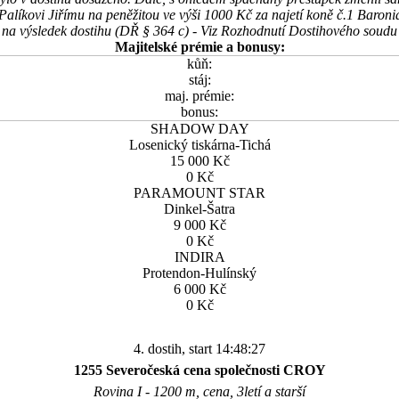
Palíkovi Jiřímu na peněžitou ve výši 1000 Kč za najetí koně č.1 Baron
v na výsledek dostihu (DŘ § 364 c) - Viz Rozhodnutí Dostihového soud
Majitelské prémie a bonusy:
kůň:
stáj:
maj. prémie:
bonus:
SHADOW DAY
Losenický tiskárna-Tichá
15 000 Kč
0 Kč
PARAMOUNT STAR
Dinkel-Šatra
9 000 Kč
0 Kč
INDIRA
Protendon-Hulínský
6 000 Kč
0 Kč
4. dostih, start 14:48:27
1255 Severočeská cena společnosti CROY
Rovina I - 1200 m, cena, 3letí a starší