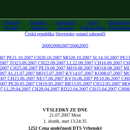
Výsledky
Statistiky
Legislativa
Avíza
Dokument
Results
Statistics
Decision
Foreign starts
Documents
Česká republika
Slovensko
ostatní zahraničí
2009
2008
2007
2006
2005
007 PE
21.10.2007 CH
20.10.2007 MO
20.10.2007 SL
14.10.2007 PE
13
.2007 TO
23.09.2007 CH
22.09.2007 LL
22.09.2007 CH
16.09.2007 CH
.2007 CH
25.08.2007 PE
19.08.2007 MI
19.08.2007 MO
18.08.2007 MI
2007 AL
21.07.2007 MO
15.07.2007 KV
14.07.2007 KO
08.07.2007 M
2007 CH
23.06.2007 NE
17.06.2007 KV
16.06.2007 PE
10.06.2007 CH
2007 PE
20.05.2007 CH
19.05.2007 BR
13.05.2007 CH
12.05.2007 MO
07 LL
29.04.2007 CH
28.04.2007 RD
22.04.2007 CH
15.04.2007 CH
08
VÝSLEDKY ZE DNE
21.07.2007 Most
1. dostih, start 13:24:35
1252 Cena společnosti DTS Vrbenský