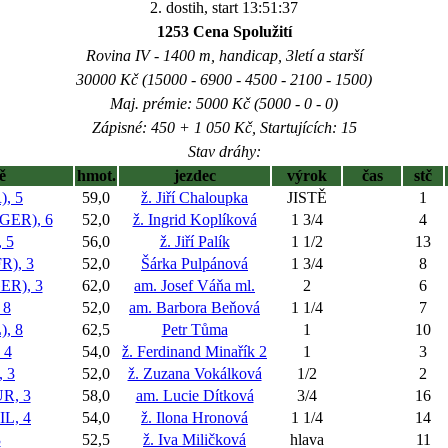
2. dostih, start 13:51:37
1253 Cena Spolužití
Rovina IV - 1400 m, handicap, 3letí a starší
30000 Kč (15000 - 6900 - 4500 - 2100 - 1500)
Maj. prémie: 5000 Kč (5000 - 0 - 0)
Zápisné: 450 + 1 050 Kč, Startujících: 15
Stav dráhy:
ě
hmot.
jezdec
výrok
čas
stč
, 5
59,0
ž. Jiří Chaloupka
JISTĚ
1
ER), 6
52,0
ž. Ingrid Koplíková
1 3/4
4
 5
56,0
ž. Jiří Palík
1 1/2
13
), 3
52,0
Šárka Pulpánová
1 3/4
8
R), 3
62,0
am. Josef Váňa ml.
2
6
 8
52,0
am. Barbora Beňová
1 1/4
7
, 8
62,5
Petr Tůma
1
10
 4
54,0
ž. Ferdinand Minařík 2
1
3
 3
52,0
ž. Zuzana Vokálková
1/2
2
R, 3
58,0
am. Lucie Dítková
3/4
16
L, 4
54,0
ž. Ilona Hronová
1 1/4
14
3
52,5
ž. Iva Miličková
hlava
11