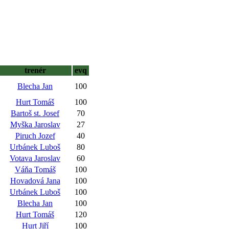
trenér
evq
Blecha Jan
100
Hurt Tomáš
100
Bartoš st. Josef
70
Myška Jaroslav
27
Piruch Jozef
40
Urbánek Luboš
80
Votava Jaroslav
60
Váňa Tomáš
100
Hovadová Jana
100
Urbánek Luboš
100
Blecha Jan
100
Hurt Tomáš
120
Hurt Jiří
100