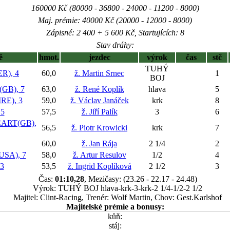
160000 Kč (80000 - 36800 - 24000 - 11200 - 8000)
Maj. prémie: 40000 Kč (20000 - 12000 - 8000)
Zápisné: 2 400 + 5 600 Kč, Startujících: 8
Stav dráhy:
ě
hmot.
jezdec
výrok
čas
stč
TUHÝ
R), 4
60,0
ž. Martin Srnec
1
BOJ
GB), 7
63,0
ž. René Koplík
hlava
5
RE), 3
59,0
ž. Václav Janáček
krk
8
 5
57,5
ž. Jiří Palík
3
6
ART(GB),
56,5
ž. Piotr Krowicki
krk
7
60,0
ž. Jan Rája
2 1/4
2
SA), 7
58,0
ž. Artur Resulov
1/2
4
3
53,5
ž. Ingrid Koplíková
2 1/2
3
Čas:
01:10,28
, Mezičasy: (23.26 - 22.17 - 24.48)
Výrok: TUHÝ BOJ hlava-krk-3-krk-2 1/4-1/2-2 1/2
Majitel: Clint-Racing, Trenér: Wolf Martin, Chov: Gest.Karlshof
Majitelské prémie a bonusy:
kůň:
stáj: