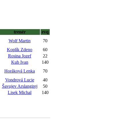
trenér
evq
Wolf Martin
70
Koplík Zdeno
60
Rosina Jozef
22
Kub Ivan
140
Horáková Lenka
70
Vondrová Lucie
40
Šavujev Arslangirej
50
Lisek Michal
140