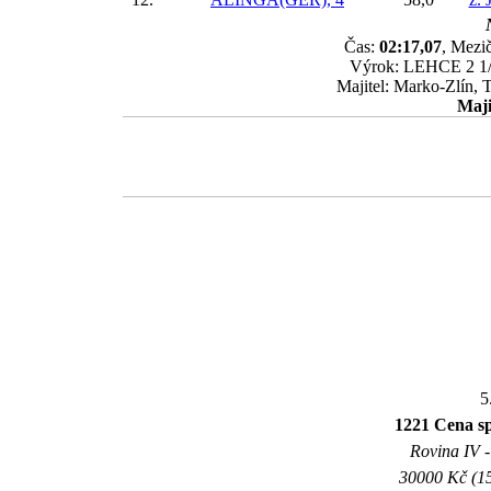
Čas:
02:17,07
, Mezič
Výrok: LEHCE 2 1/2-
Majitel: Marko-Zlín, 
Maji
5
1221 Cena sp
Rovina IV -
30000 Kč (15