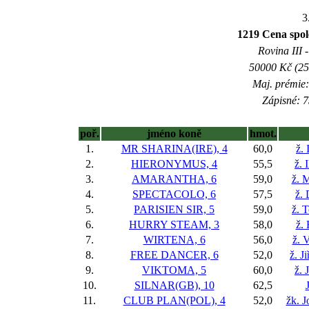
3
1219 Cena sp
Rovina III -
50000 Kč (25
Maj. prémie:
Zápisné: 7
poř.
jméno koně
hmot.
1.
MR SHARINA(IRE), 4
60,0
ž.
2.
HIERONYMUS, 4
55,5
ž. 
3.
AMARANTHA, 6
59,0
ž. 
4.
SPECTACOLO, 6
57,5
ž.
5.
PARISIEN SIR, 5
59,0
ž. 
6.
HURRY STEAM, 3
58,0
ž.
7.
WIRTENA, 6
56,0
ž. 
8.
FREE DANCER, 6
52,0
ž. J
9.
VIKTOMA, 5
60,0
ž. 
10.
SILNAR(GB), 10
62,5
11.
CLUB PLAN(POL), 4
52,0
žk. J