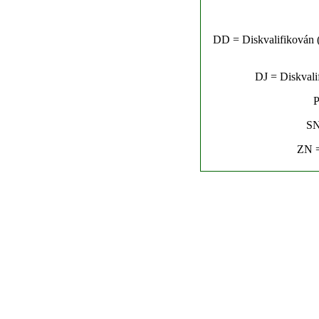
DD = Diskvalifikován (n
DJ = Diskvalif
P
SN
ZN =