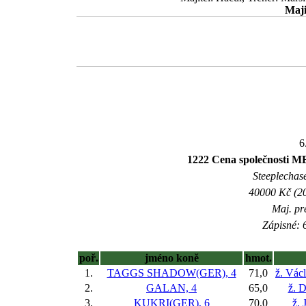
Maji
6
1222 Cena společnosti 
Steeplechase
40000 Kč (20
Maj. pr
Zápisné: 6
poř.
jméno koně
hmot.
1.
TAGGS SHADOW(GER), 4
71,0
ž. Vác
2.
GALAN, 4
65,0
ž. 
3.
KUKRI(GER), 6
70,0
ž. 