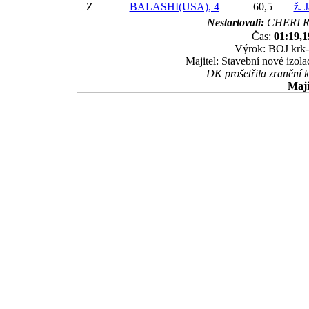
Z
BALASHI(USA), 4
60,5
ž. 
Nestartovali:
CHERI R
Čas:
01:19,1
Výrok: BOJ krk-1
Majitel: Stavební nové izol
DK prošetřila zranění 
Maji