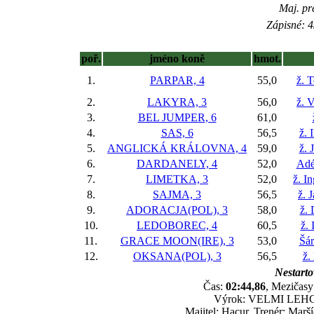
Maj. pr
Zápisné: 4
poř.
jméno koně
hmot.
1.
PARPAR, 4
55,0
ž. 
2.
LAKYRA, 3
56,0
ž. 
3.
BEL JUMPER, 6
61,0
4.
SAS, 6
56,5
ž. 
5.
ANGLICKÁ KRÁLOVNA, 4
59,0
ž. 
6.
DARDANELY, 4
52,0
Adé
7.
LIMETKA, 3
52,0
ž. I
8.
SAJMA, 3
56,5
ž. 
9.
ADORACJA(POL), 3
58,0
ž.
10.
LEDOBOREC, 4
60,5
ž. 
11.
GRACE MOON(IRE), 3
53,0
Šár
12.
OKSANA(POL), 3
56,5
ž.
Nestarto
Čas:
02:44,86
, Mezičasy:
Výrok: VELMI LEHCE 4
Majitel: Hacur, Trenér: Ma