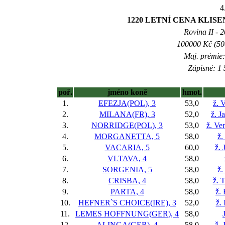
4
1220 LETNÍ CENA KLISEN
Rovina II - 2
100000 Kč (500
Maj. prémie:
Zápisné: 1 
poř.
jméno koně
hmot.
1.
EFEZJA(POL), 3
53,0
ž. 
2.
MILANA(FR), 3
52,0
ž. J
3.
NORRIDGE(POL), 3
53,0
ž. Ve
4.
MORGANETTA, 5
58,0
ž.
5.
VACARIA, 5
60,0
ž. 
6.
VLTAVA, 4
58,0
7.
SORGENIA, 5
58,0
ž.
8.
CRISBA, 4
58,0
ž. 
9.
PARTA, 4
58,0
ž.
10.
HEFNER`S CHOICE(IRE), 3
52,0
ž.
11.
LEMES HOFFNUNG(GER), 4
58,0
12.
ALINGA(GER), 4
58,0
ž. 