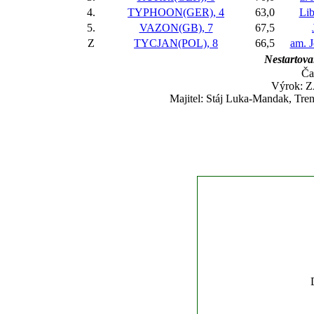
4.
TYPHOON(GER), 4
63,0
Li
5.
VAZON(GB), 7
67,5
Z
TYCJAN(POL), 8
66,5
am. J
Nestartoval
Ča
Výrok: Z
Majitel: Stáj Luka-Mandak, Tre