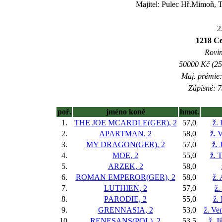
Majitel: Pulec Hř.Mimoň, 
2
1218 Ce
Rovin
50000 Kč (25
Maj. prémie:
Zápisné: 7
poř.
jméno koně
hmot.
1.
THE JOE MCARDLE(GER), 2
57,0
ž.
2.
APARTMAN, 2
58,0
ž. 
3.
MY DRAGON(GER), 2
57,0
ž. 
4.
MOE, 2
55,0
ž. 
5.
ARZEK, 2
58,0
6.
ROMAN EMPEROR(GER), 2
58,0
ž.
7.
LUTHIEN, 2
57,0
ž.
8.
PARODIE, 2
55,0
ž.
9.
GRENNASIA, 2
53,0
ž. Ve
10.
RENESANS(POL), 2
53,5
ž. J