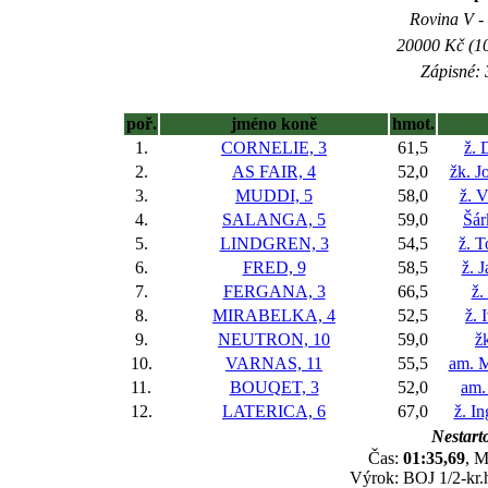
Rovina V - 
20000 Kč (10
Zápisné: 
poř.
jméno koně
hmot.
1.
CORNELIE, 3
61,5
ž. 
2.
AS FAIR, 4
52,0
žk. J
3.
MUDDI, 5
58,0
ž. 
4.
SALANGA, 5
59,0
Šár
5.
LINDGREN, 3
54,5
ž. 
6.
FRED, 9
58,5
ž. 
7.
FERGANA, 3
66,5
ž.
8.
MIRABELKA, 4
52,5
ž. 
9.
NEUTRON, 10
59,0
ž
10.
VARNAS, 11
55,5
am. M
11.
BOUQET, 3
52,0
am.
12.
LATERICA, 6
67,0
ž. I
Nestarto
Čas:
01:35,69
, M
Výrok: BOJ 1/2-kr.h