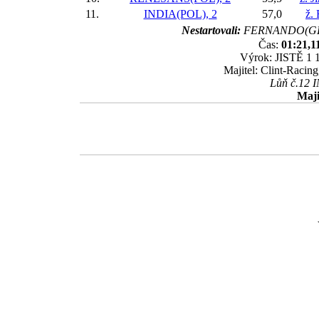
11.
INDIA(POL), 2
57,0
ž.
Nestartovali:
FERNANDO(GER
Čas:
01:21,1
Výrok: JISTĚ 1 1
Majitel: Clint-Racin
Lůň č.12 IN
Maji