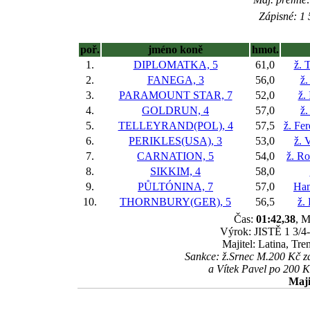
Zápisné: 1 
poř.
jméno koně
hmot.
1.
DIPLOMATKA, 5
61,0
ž. 
2.
FANEGA, 3
56,0
ž.
3.
PARAMOUNT STAR, 7
52,0
ž.
4.
GOLDRUN, 4
57,0
ž.
5.
TELLEYRAND(POL), 4
57,5
ž. Fe
6.
PERIKLES(USA), 3
53,0
ž. 
7.
CARNATION, 5
54,0
ž. R
8.
SIKKIM, 4
58,0
9.
PŮLTÓNINA, 7
57,0
Han
10.
THORNBURY(GER), 5
56,5
ž.
Čas:
01:42,38
, M
Výrok: JISTĚ 1 3/4-1
Majitel: Latina, Tr
Sankce: ž.Srnec M.200 Kč za
a Vítek Pavel po 200 
Maji