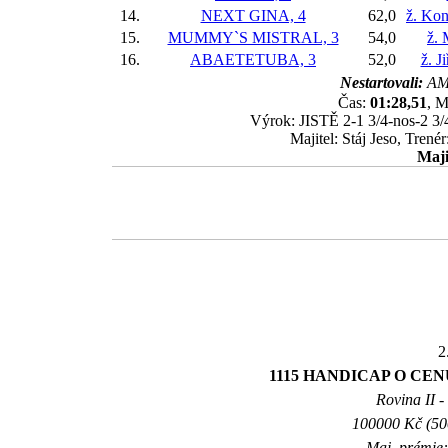
14.
NEXT GINA, 4
62,0
ž. Kon
15.
MUMMY`S MISTRAL, 3
54,0
ž. 
16.
ABAETETUBA, 3
52,0
ž. J
Nestartovali:
AM
Čas:
01:28,51
, M
Výrok: JISTĚ 2-1 3/4-nos-2 3/4
Majitel: Stáj Jeso, Trené
Maji
2
1115 HANDICAP O CE
Rovina II -
100000 Kč (500
Maj. prémie: