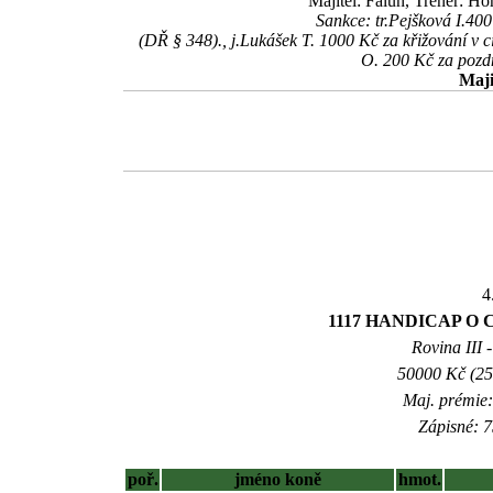
Majitel: Falun, Trenér: H
Sankce: tr.Pejšková I.40
(DŘ § 348)., j.Lukášek T. 1000 Kč za křižování v cí
O. 200 Kč za pozd
Maji
4
1117 HANDICAP O 
Rovina III -
50000 Kč (25
Maj. prémie:
Zápisné: 7
poř.
jméno koně
hmot.