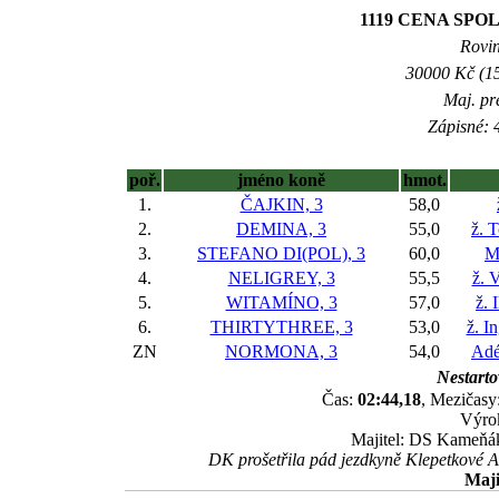
1119 CENA SPOLE
Rovin
30000 Kč (15
Maj. pr
Zápisné: 4
poř.
jméno koně
hmot.
1.
ČAJKIN, 3
58,0
2.
DEMINA, 3
55,0
ž. 
3.
STEFANO DI(POL), 3
60,0
M
4.
NELIGREY, 3
55,5
ž. 
5.
WITAMÍNO, 3
57,0
ž. 
6.
THIRTYTHREE, 3
53,0
ž. I
ZN
NORMONA, 3
54,0
Adé
Nestarto
Čas:
02:44,18
, Mezičasy:
Výrok
Majitel: DS Kameňák
DK prošetřila pád jezdkyně Klepetkové 
Maji