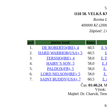
5
1118 58. VELKÁ 
Rovina L 
400000 Kč (2000
Zápisné: 2 
poř.
jméno koně
hmot.
1.
DE ROBERTO(IRE), 4
60,5
ž. 
2.
HARD WARRIOR(USA), 5
60,5
ž
3.
TERSSIO(IRE), 4
58,0
ž. 
4.
HAIRY`S SON, 5
58,0
ž. 
5.
PALDOX(FR), 5
58,0
ž.
6.
LORD NELSON(IRE), 5
58,0
ž.
7.
SAINT BUDDY(USA), 7
60,5
ž. 
Čas:
01:40,24
, M
Výrok: 
Majitel: Dr. Charvát, Tre
6