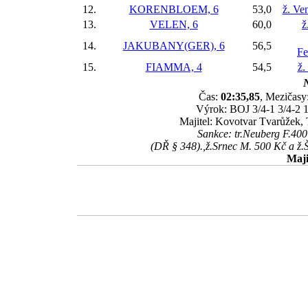
12.
KORENBLOEM, 6
53,0
ž. Ve
13.
VELEN, 6
60,0
ž
14.
JAKUBANY(GER), 6
56,5
Fe
15.
FIAMMA, 4
54,5
ž.
N
Čas:
02:35,85
, Mezičasy:
Výrok: BOJ 3/4-1 3/4-2 1
Majitel: Kovotvar Tvarůžek, 
Sankce: tr.Neuberg F.40
(DŘ § 348).,ž.Srnec M. 500 Kč a ž.Š
Maji