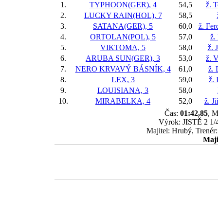
1.
TYPHOON(GER), 4
54,5
ž. 
2.
LUCKY RAIN(HOL), 7
58,5
3.
SATANA(GER), 5
60,0
ž. Fer
4.
ORTOLAN(POL), 5
57,0
ž.
5.
VIKTOMA, 5
58,0
ž. 
6.
ARUBA SUN(GER), 3
53,0
ž. 
7.
NERO KRVAVÝ BÁSNÍK, 4
61,0
ž.
8.
LEX, 3
59,0
ž. 
9.
LOUISIANA, 3
58,0
10.
MIRABELKA, 4
52,0
ž. J
Čas:
01:42,85
, M
Výrok: JISTĚ 2 1/4
Majitel: Hrubý, Trené
Maji