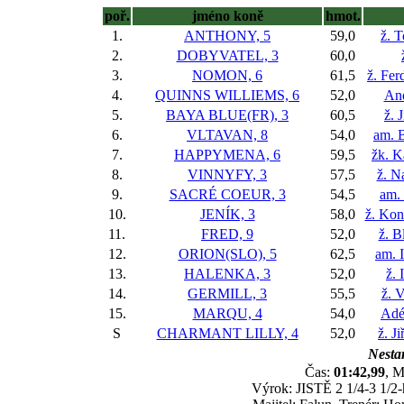
poř.
jméno koně
hmot.
1.
ANTHONY, 5
59,0
ž. 
2.
DOBYVATEL, 3
60,0
3.
NOMON, 6
61,5
ž. Fer
4.
QUINNS WILLIEMS, 6
52,0
An
5.
BAYA BLUE(FR), 3
60,5
ž. 
6.
VLTAVAN, 8
54,0
am. 
7.
HAPPYMENA, 6
59,5
žk. K
8.
VINNYFY, 3
57,5
ž. N
9.
SACRÉ COEUR, 3
54,5
am.
10.
JENÍK, 3
58,0
ž. Kon
11.
FRED, 9
52,0
ž. B
12.
ORION(SLO), 5
62,5
am. 
13.
HALENKA, 3
52,0
ž. 
14.
GERMILL, 3
55,5
ž. 
15.
MARQU, 4
54,0
Adé
S
CHARMANT LILLY, 4
52,0
ž. J
Nestar
Čas:
01:42,99
, M
Výrok: JISTĚ 2 1/4-3 1/2-h