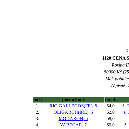
7
1120 CENA S
Rovina II
50000 Kč (25
Maj. prémie:
Zápisné: 7
poř.
jméno koně
hmot.
1.
RIO GALLEGOS(FR), 5
54,0
ž. 
2.
OLIGARCH(IRE), 5
62,0
ž. 
3.
MODARON, 5
58,0
4.
VABECAR, 7
60,0
ž.