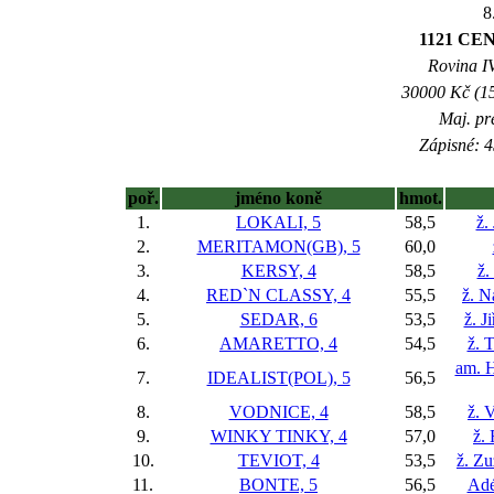
8
1121 CE
Rovina IV
30000 Kč (15
Maj. pr
Zápisné: 4
poř.
jméno koně
hmot.
1.
LOKALI, 5
58,5
ž.
2.
MERITAMON(GB), 5
60,0
3.
KERSY, 4
58,5
ž.
4.
RED`N CLASSY, 4
55,5
ž. N
5.
SEDAR, 6
53,5
ž. J
6.
AMARETTO, 4
54,5
ž. 
am. H
7.
IDEALIST(POL), 5
56,5
8.
VODNICE, 4
58,5
ž. 
9.
WINKY TINKY, 4
57,0
ž.
10.
TEVIOT, 4
53,5
ž. Z
11.
BONTE, 5
56,5
Adé