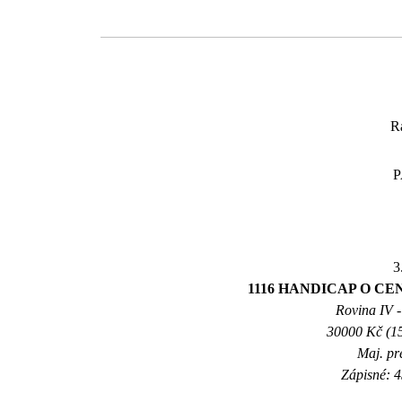
R
3
1116 HANDICAP O CENU
Rovina IV -
30000 Kč (15
Maj. pr
Zápisné: 4