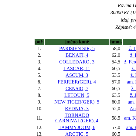
Rovina IV
30000 Kč (15
Maj. pr
Zápisné: 4
poř.
jméno koně
hmot.
1.
PARISIEN SIR, 5
58,0
ž. 
2.
BENAFI, 4
62,0
ž.
3.
COLLEDARO, 3
54,5
ž. Fe
4.
LASCAR, 11
60,5
ž.
5.
ASCUM, 3
53,5
ž.
6.
FERRIER(GER), 4
57,0
am. 
7.
CENSIO, 7
60,5
ž.
8.
LETOUN, 5
63,5
ž. 
9.
NEW TIGER(GER), 5
60,0
am. 
10.
REDNIA, 3
52,0
An
TORNADO
11.
58,5
am. K
CARNIVAL(GER), 4
12.
TAMMYJOOM, 6
57,0
am. 
13.
ARCTIC, 5
60,5