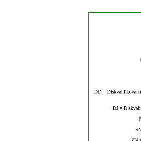
DD = Diskvalifikován (n
DJ = Diskvalif
P
SN
ZN =