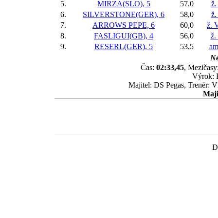
5.
MIRZA(SLO), 5
57,0
ž.
6.
SILVERSTONE(GER), 6
58,0
ž.
7.
ARROWS PEPE, 6
60,0
ž. 
8.
FASLIGUI(GB), 4
56,0
ž.
9.
RESERL(GER), 5
53,5
am
Ne
Čas:
02:33,45
, Mezičasy:
Výrok: 
Majitel: DS Pegas, Trenér:
Maji
D