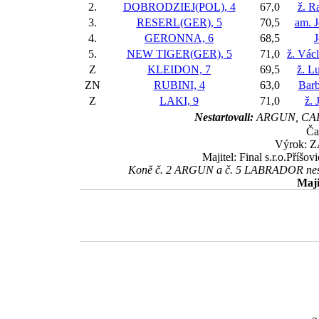
2.
DOBRODZIEJ(POL), 4
67,0
ž. R
3.
RESERL(GER), 5
70,5
am. J
4.
GERONNA, 6
68,5
J
5.
NEW TIGER(GER), 5
71,0
ž. Vác
Z
KLEIDON, 7
69,5
ž. L
ZN
RUBINI, 4
63,0
Bar
Z
LAKI, 9
71,0
ž. 
Nestartovali:
ARGUN, CAP
Ča
Výrok: Z
Majitel: Final s.r.o.Příšo
Koně č. 2 ARGUN a č. 5 LABRADOR nestar
Maji