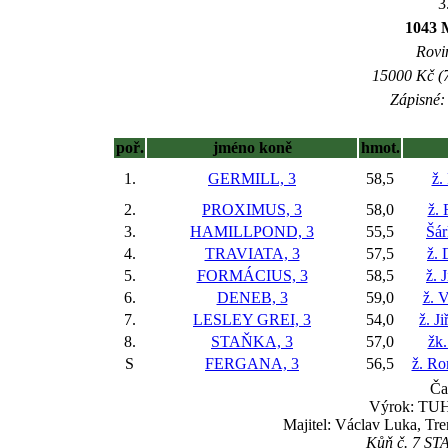
3
1043 
Rovin
15000 Kč (7
Zápisné: 
poř.
jméno koně
hmot.
1.
GERMILL, 3
58,5
ž.
2.
PROXIMUS, 3
58,0
ž.
3.
HAMILLPOND, 3
55,5
Šár
4.
TRAVIATA, 3
57,5
ž. 
5.
FORMÁCIUS, 3
58,5
ž. 
6.
DENEB, 3
59,0
ž. 
7.
LESLEY GREI, 3
54,0
ž. J
8.
STAŇKA, 3
57,0
žk.
S
FERGANA, 3
56,5
ž. Ro
Ča
Výrok: TUHÝ
Majitel: Václav Luka, Tre
Kůň č. 7 STA