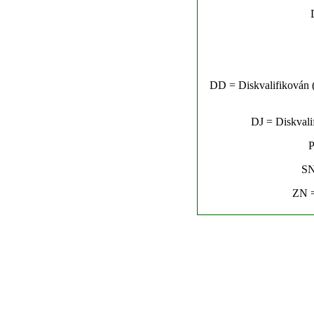
DD = Diskvalifikován (n
DJ = Diskvalif
P
SN
ZN =