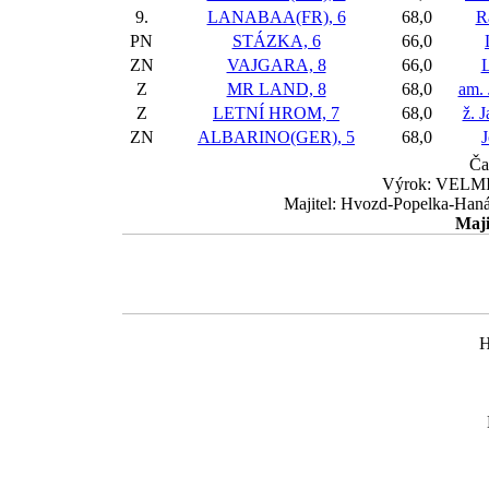
9.
LANABAA(FR), 6
68,0
R
PN
STÁZKA, 6
66,0
ZN
VAJGARA, 8
66,0
L
Z
MR LAND, 8
68,0
am. 
Z
LETNÍ HROM, 7
68,0
ž. 
ZN
ALBARINO(GER), 5
68,0
J
Ča
Výrok: VELMI 
Majitel: Hvozd-Popelka-Hanák
Maji
H