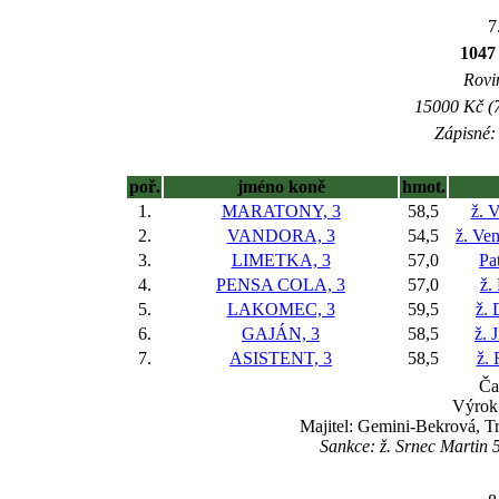
7
1047
Rovin
15000 Kč (7
Zápisné: 
poř.
jméno koně
hmot.
1.
MARATONY, 3
58,5
ž. 
2.
VANDORA, 3
54,5
ž. Ve
3.
LIMETKA, 3
57,0
Pa
4.
PENSA COLA, 3
57,0
ž.
5.
LAKOMEC, 3
59,5
ž. 
6.
GAJÁN, 3
58,5
ž. 
7.
ASISTENT, 3
58,5
ž.
Ča
Výrok:
Majitel: Gemini-Bekrová, T
Sankce: ž. Srnec Martin 