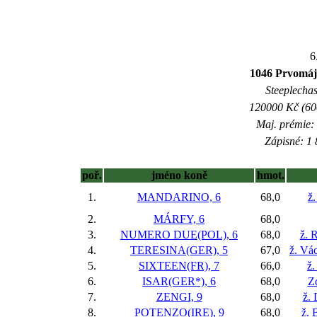
6
1046 Prvomáj
Steeplechas
120000 Kč (600
Maj. prémie:
Zápisné: 1 
poř.
jméno koně
hmot.
1.
MANDARINO, 6
68,0
ž
2.
MÁRFY, 6
68,0
3.
NUMERO DUE(POL), 6
68,0
ž. 
4.
TERESINA(GER), 5
67,0
ž. Vác
5.
SIXTEEN(FR), 7
66,0
ž.
6.
ISAR(GER*), 6
68,0
Z
7.
ZENGI, 9
68,0
ž.
8.
POTENZO(IRE), 9
68,0
ž. 