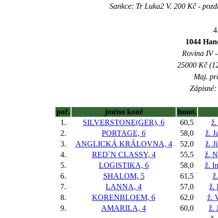
Sankce: Tr Luka2 V. 200 Kč - poz
4
1044 Handi
Rovina IV -
25000 Kč (12
Maj. pr
Zápisné: 
poř.
jméno koně
hmot.
1.
SILVERSTONE(GER), 6
60,5
ž.
2.
PORTAGE, 6
58,0
ž. J
3.
ANGLICKÁ KRÁLOVNA, 4
52,0
ž. J
4.
RED`N CLASSY, 4
55,5
ž. N
5.
LOGISTIKA, 6
58,0
ž. I
6.
SHALOM, 5
61,5
ž
7.
LANNA, 4
57,0
ž.
8.
KORENBLOEM, 6
62,0
ž. 
9.
AMARILA, 4
60,0
ž. 