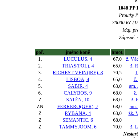
8
1048 PP E
Proutky IV
30000 Kč (15
Maj. pr
Zápisné: 
poř.
jméno koně
hmot.
1.
LUCULUS, 4
67,0
ž. Vác
2.
TRIAS(POL), 4
65,0
ž. 
3.
RICHEST VEIN(IRE), 8
70,5
L
4.
LISBOA, 4
65,0
ž.
5.
SABIR, 4
63,0
am. 
6.
CALYBOS, 9
68,0
ž.
Z
SATÉN, 10
68,0
ž. 
ZN
FERRERO(GER), 7
68,0
am.
Z
RYBANA, 4
63,0
žk. 
Z
SEMANTIC, 6
68,0
Z
TAMMYJOOM, 6
70,0
ž. 
Nestart