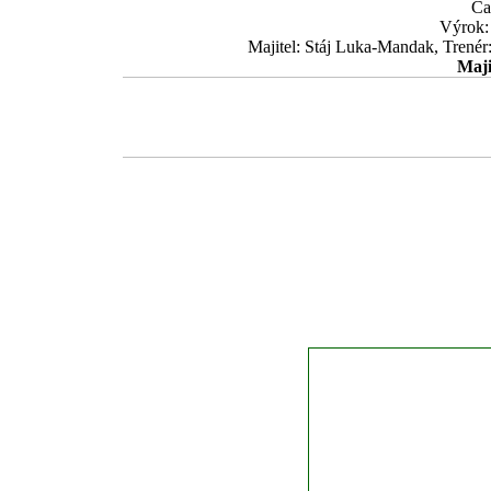
Ča
Výrok:
Majitel: Stáj Luka-Mandak, Trenér
Maji