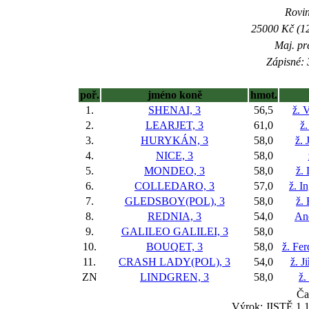
Rovin
25000 Kč (12
Maj. pr
Zápisné: 
poř.
jméno koně
hmot.
1.
SHENAI, 3
56,5
ž. 
2.
LEARJET, 3
61,0
ž.
3.
HURYKÁN, 3
58,0
ž. 
4.
NICE, 3
58,0
5.
MONDEO, 3
58,0
ž.
6.
COLLEDARO, 3
57,0
ž. I
7.
GLEDSBOY(POL), 3
58,0
ž.
8.
REDNIA, 3
54,0
An
9.
GALILEO GALILEI, 3
58,0
10.
BOUQET, 3
58,0
ž. Fe
11.
CRASH LADY(POL), 3
54,0
ž. J
ZN
LINDGREN, 3
58,0
ž.
Ča
Výrok: JISTĚ 1 1/