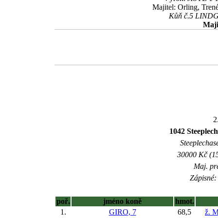
Majitel: Orling, Tre
Kůň č.5 LINDGRE
Maji
2
1042 Steeplech
Steeplechase
30000 Kč (15
Maj. pr
Zápisné: 
poř.
jméno koně
hmot.
1.
GIRO, 7
68,5
ž. 