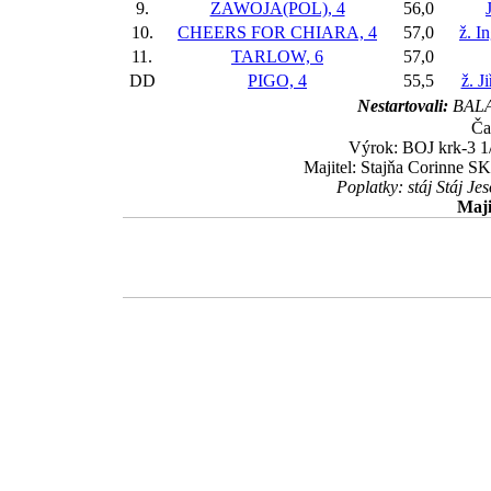
9.
ZAWOJA(POL), 4
56,0
10.
CHEERS FOR CHIARA, 4
57,0
ž. I
11.
TARLOW, 6
57,0
DD
PIGO, 4
55,5
ž. J
Nestartovali:
BALA
Ča
Výrok: BOJ krk-3 1/
Majitel: Stajňa Corinne SK
Poplatky: stáj Stáj J
Maji