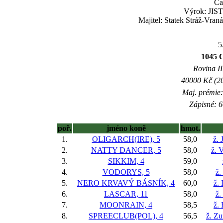
Ča
Výrok: JISTĚ
Majitel: Statek Stráž-Vran
5
1045 
Rovina II
40000 Kč (20
Maj. prémie:
Zápisné: 6
poř.
jméno koně
hmot.
1.
OLIGARCH(IRE), 5
58,0
ž. 
2.
NATTY DANCER, 5
58,0
ž. 
3.
SIKKIM, 4
59,0
4.
VODORYS, 5
58,0
ž.
5.
NERO KRVAVÝ BÁSNÍK, 4
60,0
ž.
6.
LASCAR, 11
58,0
ž.
7.
MOONRAIN, 4
58,5
ž.
8.
SPREECLUB(POL), 4
56,5
ž. Z