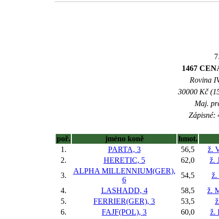
7
1467 CEN
Rovina IV
30000 Kč (15
Maj. pr
Zápisné: 
poř.
jméno koně
hmot.
1.
PARTA, 3
56,5
ž. 
2.
HERETIC, 5
62,0
ž. 
ALPHA MILLENNIUM(GER),
3.
54,5
ž.
6
4.
LASHADD, 4
58,5
ž. 
5.
FERRIER(GER), 3
53,5
ž
6.
FAJF(POL), 3
60,0
ž.