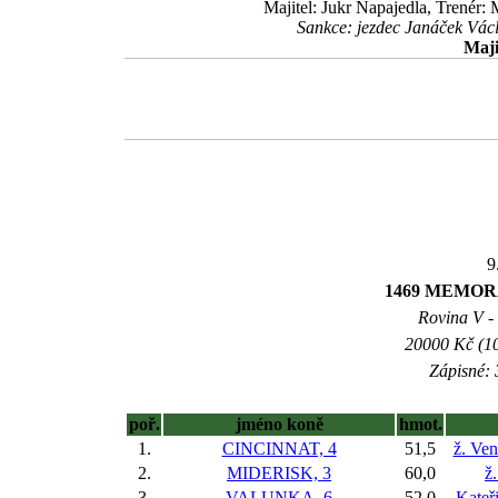
Majitel: Jukr Napajedla, Trenér:
Sankce: jezdec Janáček Vác
Maji
9
1469 MEMOR
Rovina V - 
20000 Kč (10
Zápisné: 
poř.
jméno koně
hmot.
1.
CINCINNAT, 4
51,5
ž. Ve
2.
MIDERISK, 3
60,0
ž.
3.
VALUNKA, 6
52,0
Kateř