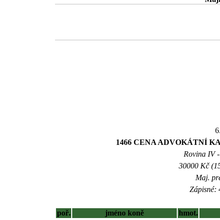
6
1466 CENA ADVOKÁTNÍ K
Rovina IV -
30000 Kč (15
Maj. pr
Zápisné: 
poř.
jméno koně
hmot.