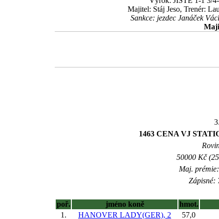
Výrok: JISTĚ 1-1 3/4-1
Majitel: Stáj Jeso, Trenér: L
Sankce: jezdec Janáček Vác
Maji
3
1463 CENA VJ STAT
Rovin
50000 Kč (25
Maj. prémie:
Zápisné: 
poř.
jméno koně
hmot.
1.
HANOVER LADY(GER), 2
57,0