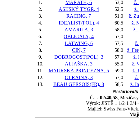
1.
MARATH, 6
53,0
ž.
2.
ASIJSKÝ TYGR, 4
52,5
ž.
3.
RACING, 7
51,0
ž. Z
4.
IDEALIST(POL), 4
60,5
ž. 
5.
AMARILA, 3
58,0
ž. 
6.
OBLIGATA, 4
57,0
7.
LATWING, 6
57,5
ž.
8.
CIN, 7
58,0
ž. Fe
9.
DOBROGOST(POL), 3
57,0
ž.
10.
ALJAŠKA, 3
55,0
ž. 
11.
MAURSKÁ PRINCEZNA, 5
59,0
ž. 
12.
OLRAINA, 3
57,0
ž.
13.
BEAU GERSOIS(FR), 8
58,5
ž. I
Nestartovali:
Čas:
02:40,58
, Mezičasy:
Výrok: JISTĚ 1 1/2-1 3/4-4
Majitel: Swiss Fans-Vítek
Maji