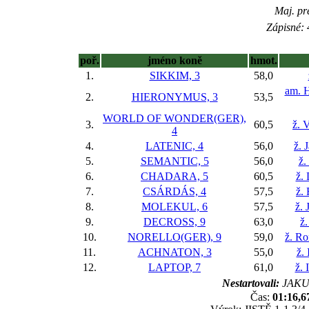
Maj. pr
Zápisné: 
poř.
jméno koně
hmot.
1.
SIKKIM, 3
58,0
am. H
2.
HIERONYMUS, 3
53,5
WORLD OF WONDER(GER),
3.
60,5
ž. 
4
4.
LATENIC, 4
56,0
ž. 
5.
SEMANTIC, 5
56,0
ž.
6.
CHADARA, 5
60,5
ž.
7.
CSÁRDÁS, 4
57,5
ž.
8.
MOLEKUL, 6
57,5
ž. 
9.
DECROSS, 9
63,0
ž.
10.
NORELLO(GER), 9
59,0
ž. R
11.
ACHNATON, 3
55,0
ž.
12.
LAPTOP, 7
61,0
ž. 
Nestartovali:
JAKU
Čas:
01:16,6