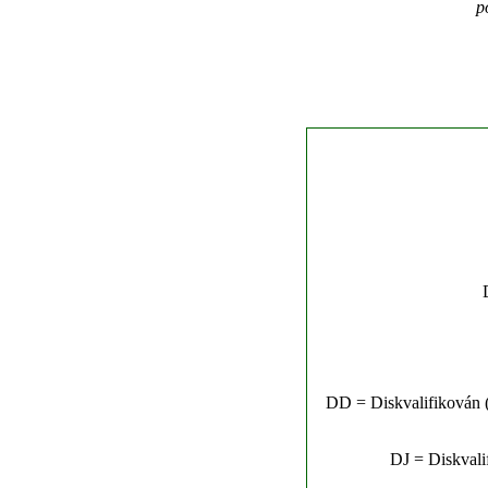
p
DD = Diskvalifikován (n
DJ = Diskvalif