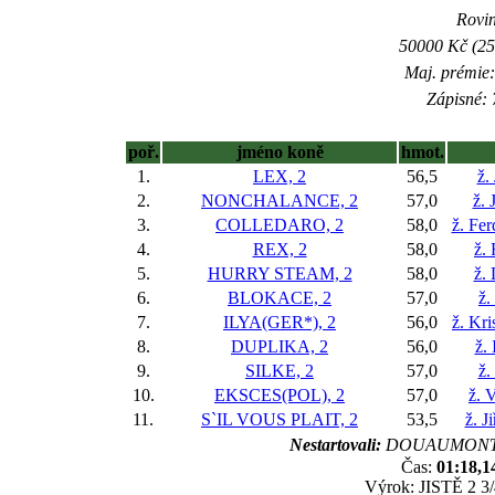
Rovin
50000 Kč (25
Maj. prémie:
Zápisné: 
poř.
jméno koně
hmot.
1.
LEX, 2
56,5
ž.
2.
NONCHALANCE, 2
57,0
ž. 
3.
COLLEDARO, 2
58,0
ž. Fe
4.
REX, 2
58,0
ž.
5.
HURRY STEAM, 2
58,0
ž.
6.
BLOKACE, 2
57,0
ž.
7.
ILYA(GER*), 2
56,0
ž. Kr
8.
DUPLIKA, 2
56,0
ž.
9.
SILKE, 2
57,0
ž.
10.
EKSCES(POL), 2
57,0
ž. 
11.
S`IL VOUS PLAIT, 2
53,5
ž. J
Nestartovali:
DOUAUMONT(P
Čas:
01:18,1
Výrok: JISTĚ 2 3/