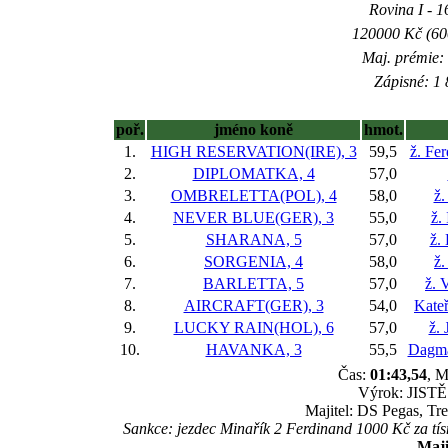
Rovina I - 16
120000 Kč (600
Maj. prémie:
Zápisné: 1 
poř.
jméno koně
hmot.
1.
HIGH RESERVATION(IRE), 3
59,5
ž. Fe
2.
DIPLOMATKA, 4
57,0
3.
OMBRELETTA(POL), 4
58,0
ž.
4.
NEVER BLUE(GER), 3
55,0
ž.
5.
SHARANA, 5
57,0
ž.
6.
SORGENIA, 4
58,0
ž.
7.
BARLETTA, 5
57,0
ž. 
8.
AIRCRAFT(GER), 3
54,0
Kateř
9.
LUCKY RAIN(HOL), 6
57,0
ž. 
10.
HAVANKA, 3
55,5
Dagma
Čas:
01:43,54
, M
Výrok: JISTĚ 
Majitel: DS Pegas, T
Sankce: jezdec Minařík 2 Ferdinand 1000 Kč za tís
Maji