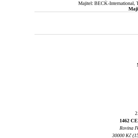
Majitel: BECK-International, 
Maji
2
1462 C
Rovina IV
30000 Kč (15