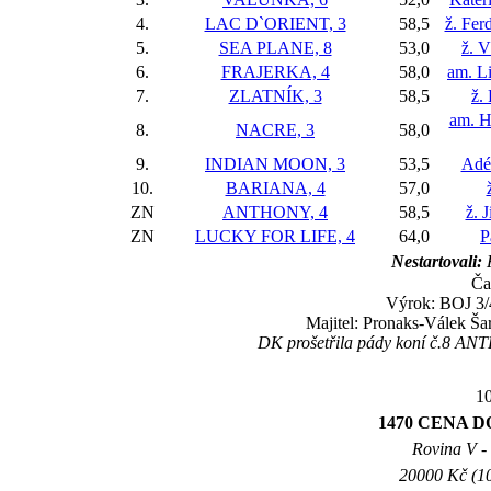
4.
LAC D`ORIENT, 3
58,5
ž. Fer
5.
SEA PLANE, 8
53,0
ž. V
6.
FRAJERKA, 4
58,0
am. L
7.
ZLATNÍK, 3
58,5
ž.
am. H
8.
NACRE, 3
58,0
9.
INDIAN MOON, 3
53,5
Adé
10.
BARIANA, 4
57,0
ZN
ANTHONY, 4
58,5
ž. 
ZN
LUCKY FOR LIFE, 4
64,0
P
Nestartovali:
Ča
Výrok: BOJ 3/4
Majitel: Pronaks-Válek Ša
DK prošetřila pády koní č.8 ANT
10
1470 CENA DO
Rovina V - 
20000 Kč (10