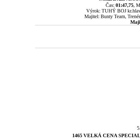
Čas:
01:47,75
, M
Výrok: TUHÝ BOJ kr.hlava-
Majitel: Bunty Team, Trenér
Maji
5
1465 VELKÁ CENA SPECIA