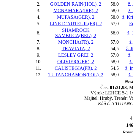
2.
GOLDEN RAIN(HOL), 2
58,0
ž.
3.
MCNAMARA(IRE), 2
58,0
ž.
4.
MUFASA(GER), 2
58,0
ž. Kr
5.
LINE D`AUTEUIL(FR), 2
57,0
E
SHAMROCK
6.
56,0
ž.
SAMBUCA(BEL), 2
7.
MONCHA(FR), 2
57,0
ž
8.
TRAVIATA, 2
54,5
ž. 
9.
LESLEY GREI, 2
57,0
ž.
10.
OLIVIER(GER), 2
58,0
ž
11.
CALISTEGIA(FR), 2
54,5
ž. 
12.
TUTANCHAMON(POL), 2
58,0
ž.
Nest
Čas:
01:31,93
, M
Výrok: LEHCE 5-1 1/2-
Majitel: Hrubý, Trenér: V
Kůň č. 5 TUTANCHA
4
14
Rovin