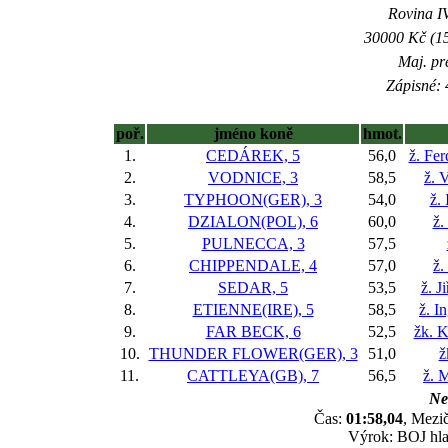
Rovina IV
30000 Kč (15
Maj. pr
Zápisné: 
poř.
jméno koně
hmot.
1.
CEDÁREK, 5
56,0
ž. Fe
2.
VODNICE, 3
58,5
ž. 
3.
TYPHOON(GER), 3
54,0
ž.
4.
DZIALON(POL), 6
60,0
ž.
5.
PULNECCA, 3
57,5
6.
CHIPPENDALE, 4
57,0
ž.
7.
SEDAR, 5
53,5
ž. J
8.
ETIENNE(IRE), 5
58,5
ž. I
9.
FAR BECK, 6
52,5
žk. K
10.
THUNDER FLOWER(GER), 3
51,0
ž
11.
CATTLEYA(GB), 7
56,5
ž. 
Nes
Čas:
01:58,04
, Mezič
Výrok: BOJ hlav