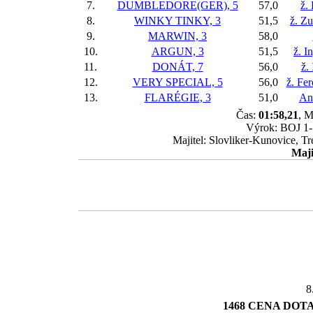
7.
DUMBLEDORE(GER), 5
57,0
ž.
8.
WINKY TINKY, 3
51,5
ž. Z
9.
MARWIN, 3
58,0
10.
ARGUN, 3
51,5
ž. I
11.
DONÁT, 7
56,0
ž.
12.
VERY SPECIAL, 5
56,0
ž. Fe
13.
FLARÉGIE, 3
51,0
An
Čas:
01:58,21
, M
Výrok: BOJ 1-1
Majitel: Slovliker-Kunovice, T
Maji
8
1468 CENA DOTAČ