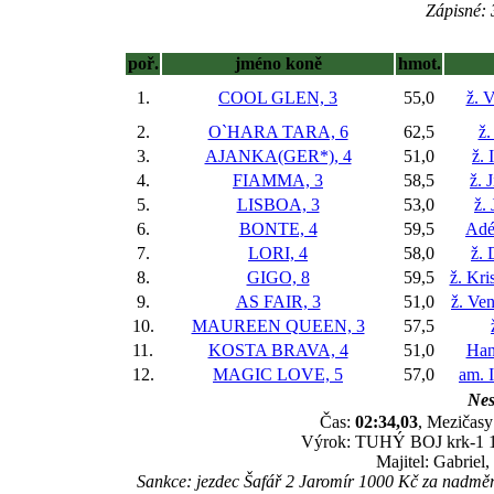
Zápisné: 
poř.
jméno koně
hmot.
1.
COOL GLEN, 3
55,0
ž. 
2.
O`HARA TARA, 6
62,5
ž.
3.
AJANKA(GER*), 4
51,0
ž. 
4.
FIAMMA, 3
58,5
ž. 
5.
LISBOA, 3
53,0
ž.
6.
BONTE, 4
59,5
Adé
7.
LORI, 4
58,0
ž. 
8.
GIGO, 8
59,5
ž. Kr
9.
AS FAIR, 3
51,0
ž. Ve
10.
MAUREEN QUEEN, 3
57,5
11.
KOSTA BRAVA, 4
51,0
Han
12.
MAGIC LOVE, 5
57,0
am. 
Nes
Čas:
02:34,03
, Mezičasy:
Výrok: TUHÝ BOJ krk-1 1/4-
Majitel: Gabriel
Sankce: jezdec Šafář 2 Jaromír 1000 Kč za nadměrn