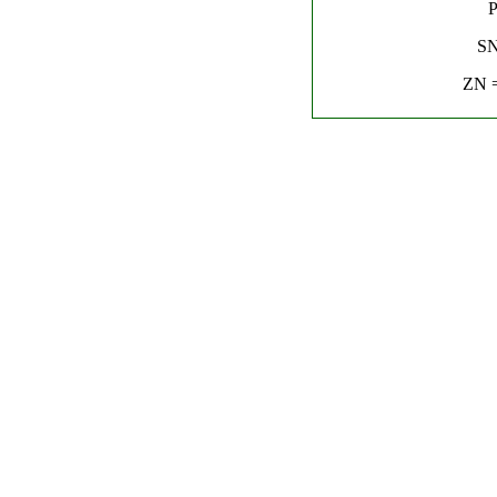
P
SN
ZN =