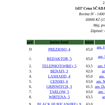
2
1437 Cena SČADJ -
Rovina IV - 1400 
30000 Kč (15
Maj. pr
Zápisné: 
poř.
jméno koně
hmot.
am. H
D
PREZIOSO, 4
65,0
am. 
1.
REDAKTOR, 5
65,0
2.
TELEPHOTO(IRE), 5
63,5
am. 
3.
BENAFI, 3
62,0
a
4.
LASHADD, 4
65,0
am.
5.
CENSIO, 6
63,0
am. N
6.
GRINWITCH, 3
61,5
am. D
7.
TARLOW, 5
63,0
am. 
8.
WIRTENA, 5
63,5
a
9.
BLACK HURICAN(IRE), 9
63,0