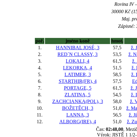
Rovina IV -
30000 Kč (15
Maj. pr
Zápisné: 
poř.
jméno koně
hmot.
1.
HANNIBAL JOSÉ, 3
57,5
ž. 
2.
RED`N CLASSY, 3
53,5
ž. N
3.
LOKALI, 4
61,5
ž.
4.
LEKORKA, 4
51,5
ž.
5.
LATIMER, 3
58,5
ž.
6.
STARTHIR(FR), 4
57,5
Ed
7.
PORTAGE, 5
61,5
ž. 
8.
ZLATINA, 5
54,5
ž.
9.
ZACHCIANKA(POL), 3
58,0
ž. 
10.
BOŽETĚCH, 3
51,0
ž. Ma
11.
LANNA, 3
56,5
ž. J
12.
ALBORG(IRE), 4
51,0
ž. Z
Čas:
02:48,00
, Mezič
Výrok: JISTĚ 1 1/2-1