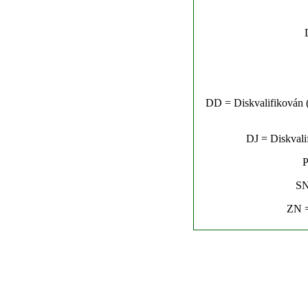
DD = Diskvalifikován (n
DJ = Diskvalif
P
SN
ZN =