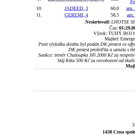
Fe
10.
JADEED, 3
60,0
am. 
11.
GEREMI, 4
58,5
am. 
Nestartovali:
LHOTSE SH
Čas:
01:29,8
Výrok: TUHÝ BOJ hlav
Majitel: Emerge,
Proti výsledku dosthu byl podán DK protest ex off
DK protest prošetřila a uznala s 
Sankce: trenér Chaloupka Jiří 2000 Kč za nesprá
Stáj Kika 500 Kč za osvobození od zkuše
Maji
3
1438 Cena spole