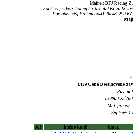
Majitel: BFJ Racing Zl
Sankce: jezdec Chaloupka Jiří 500 Kč za křižová
Poplatky: stáj Protendon-Hulínský 200 K
Maji
4
1439 Cena Dostihového záv
Rovina I
120000 Kč (600
Maj. prémie:
Zápisné: 1 
poř.
jméno koně
hmot.