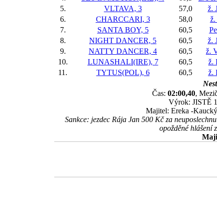
5.
VLTAVA, 3
57,0
ž. 
6.
CHARCCARI, 3
58,0
ž.
7.
SANTA BOY, 5
60,5
Pe
8.
NIGHT DANCER, 5
60,5
ž. 
9.
NATTY DANCER, 4
60,5
ž. 
10.
LUNASHALI(IRE), 7
60,5
ž.
11.
TYTUS(POL), 6
60,5
ž.
Nest
Čas:
02:00,40
, Mezič
Výrok: JISTĚ 1 
Majitel: Ereka -Kauck
Sankce: jezdec Rája Jan 500 Kč za neuposlechnut
opožděné hlášení 
Maji