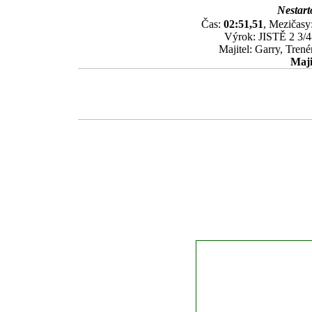
Nestart
Čas:
02:51,51
, Mezičasy:
Výrok: JISTĚ 2 3/4-
Majitel: Garry, Tren
Maji