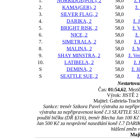
1.
NORRIDGE(POL), 2
58,0
ž.
2.
KAMA(GER), 2
58,0
ž.
3.
SILVER FLAG, 2
58,0
4.
DARIKA, 2
58,0
ž. 
5.
BRIGHT RISK, 2
58,0
ž. 
6.
NICE, 2
58,0
ž.
7.
SIMETRALA, 2
58,0
ž.
8.
MALINA, 2
58,0
ž. 
9.
SHAY MINSTRA, 2
58,0
ž. Ve
10.
LATIBELA, 2
58,0
ž. 
S
DEMINA, 2
58,0
ž. J
S
SEATTLE SUE, 2
58,0
ž
Nestartoval
Čas:
01:54,62
, Mezič
Výrok: JISTĚ 2 3
Majitel: Gabriela-Trac
Sankce: trenér Szikora Pavel výstraha za nepři
výstraha za nepřipravenost koně č.3 SEATTLE SUE
použití bičíku (DŘ §316), trenér Blecha Jan 100 Kč
Jan 500 Kč za nesprávné nasedlání koně č.7 DARIK
hlášení změn 
Maji