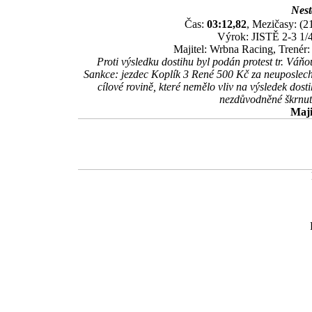
Nest
Čas:
03:12,82
, Mezičasy: (21
Výrok: JISTĚ 2-3 1/4
Majitel: Wrbna Racing, Trenér
Proti výsledku dostihu byl podán protest tr. Váň
Sankce: jezdec Koplík 3 René 500 Kč za neuposlech
cílové rovině, které nemělo vliv na výsledek d
nezdůvodněné škrnut
Maji