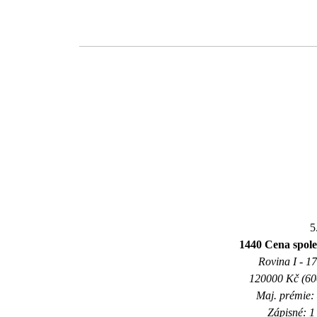
5
1440 Cena spole
Rovina I - 17
120000 Kč (600
Maj. prémie:
Zápisné: 1 