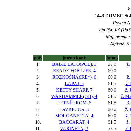
8
1443 DOMEC St.L
Rovina NL
360000 Kč (1800
Maj. prémie:
Zápisné: 5 
poř.
jméno koně
hmot.
1.
BABIE LATO(POL), 3
58,0
ž.
2.
READY FOR LIFE, 4
60,0
3.
ROZKOŠNÁ(IRE*), 6
60,0
ž.
4.
LAPAJ, 5
61,5
ž.
5.
KETTY SHARP, 7
60,0
ž. 
6.
WARHAMMER(GB), 4
61,5
ž. Ma
7.
LETNÍ HROM, 6
61,5
ž.
8.
TAVBECCA, 5
60,0
ž. 
9.
MORGANETTA, 4
60,0
ž.
10.
BACCARAT, 4
61,5
ž.
11.
VARINETA, 3
57,5
ž.