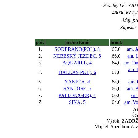
Proutky IV - 3200 
40000 Kč (20
Maj. pr
Zápisné: 
poř.
jméno koně
hmot.
1.
SODERANO(POL), 8
67,0
am. J
2.
NEBESKÝ JEZDEC, 5
66,0
am. L
3.
AQUAREL, 4
64,0
am. Já
am. 
4.
DALLAS(POL), 6
67,0
5.
NANFEA, 4
64,0
am. 
6.
SAN JOSE, 5
66,0
am. B
7.
PATTON(GER), 4
66,0
am. 
Z
SINA, 5
64,0
am. Vo
Ne
Ča
Výrok: ZADRŽEN
Majitel: Spedition Za