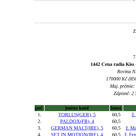
Z
7
1442 Cena radia Kiss 
Rovina NL
170000 Kč (850
Maj. prémie:
Zápisné: 2 
poř.
jméno koně
hmot.
1.
TORLUS(GER), 5
60,5
ž.
2.
PALDOX(FR), 4
60,5
3.
GERMAN MALT(IRE), 5
60,5
ž. Ma
4.
SET IN MOTION(IRE), 4
60,5
ž. Fe