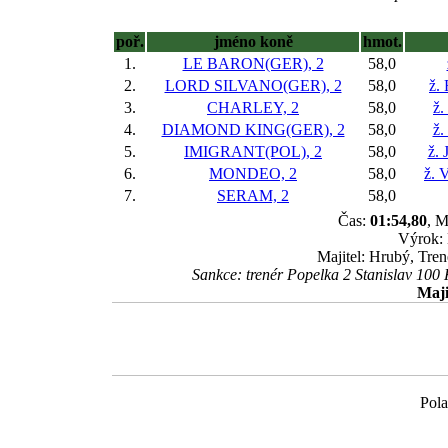
poř.
jméno koně
hmot.
1.
LE BARON(GER), 2
58,0
2.
LORD SILVANO(GER), 2
58,0
ž.
3.
CHARLEY, 2
58,0
ž.
4.
DIAMOND KING(GER), 2
58,0
ž.
5.
IMIGRANT(POL), 2
58,0
ž. 
6.
MONDEO, 2
58,0
ž. 
7.
SERAM, 2
58,0
Čas:
01:54,80
, M
Výrok: 
Majitel: Hrubý, Tre
Sankce: trenér Popelka 2 Stanislav 100
Maji
Pola