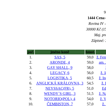
9
1444 Cena 
Rovina IV -
30000 Kč (15
Maj. pr
Zápisné: 
poř.
jméno koně
hmot.
1.
SAS, 5
59,0
ž. Fer
2.
ARONDE, 4
59,0
am. 
3.
GAY SHALL, 9
58,0
4.
LEGACY, 6
56,0
ž. 
5.
LOGISTIKA, 5
60,5
ž. I
6.
ANGLICKÁ KRÁLOVNA, 3
54,5
ž. 
7.
NEYSSAC(FR), 5
51,0
Ed
8.
WENDY`S GIRL, 3
51,5
ž. N
9.
NOTORIO(POL), 4
54,0
ž. 
10.
ČEMBISTON, 7
57,0
ž.