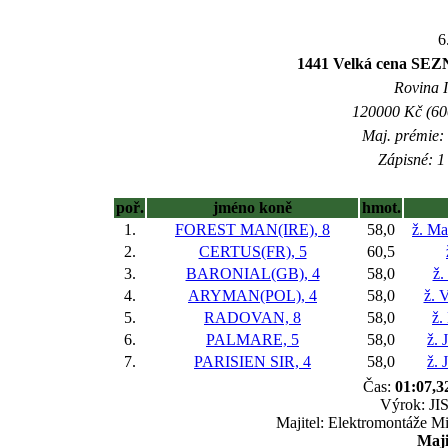
6
1441 Velká cena SEZN
Rovina I
120000 Kč (600
Maj. prémie:
Zápisné: 1 
poř.
jméno koně
hmot.
1.
FOREST MAN(IRE), 8
58,0
ž. Ma
2.
CERTUS(FR), 5
60,5
3.
BARONIAL(GB), 4
58,0
ž.
4.
ARYMAN(POL), 4
58,0
ž. 
5.
RADOVAN, 8
58,0
ž.
6.
PALMARE, 5
58,0
ž. 
7.
PARISIEN SIR, 4
58,0
ž. 
Čas:
01:07,3
Výrok: JIS
Majitel: Elektromontáže Mi
Maji