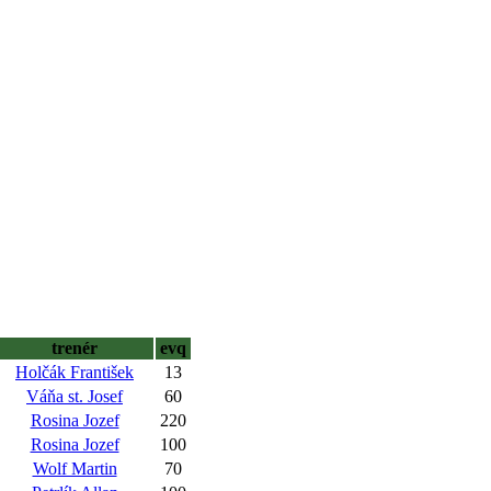
trenér
evq
Holčák František
13
Váňa st. Josef
60
Rosina Jozef
220
Rosina Jozef
100
Wolf Martin
70