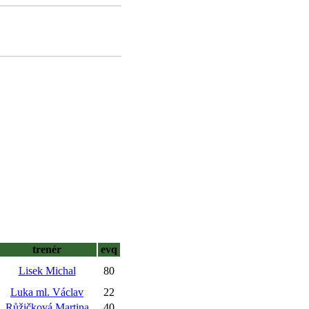
trenér
evq
Lisek Michal
80
Luka ml. Václav
22
Růžičková Martina
40