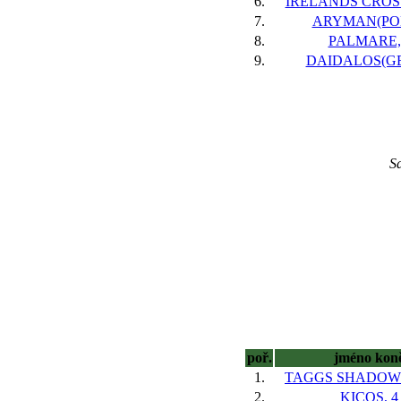
6.
IRELANDS CROSS(
7.
ARYMAN(POL
8.
PALMARE,
9.
DAIDALOS(GE
Sa
poř.
jméno kon
1.
TAGGS SHADOW(
2.
KICOS, 4