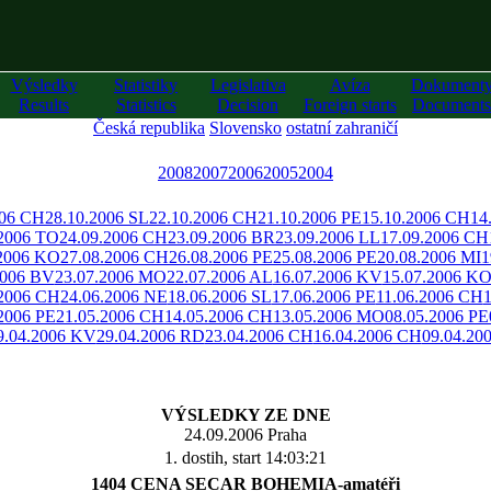
Výsledky
Statistiky
Legislativa
Avíza
Dokument
Results
Statistics
Decision
Foreign starts
Documents
Česká republika
Slovensko
ostatní zahraničí
2008
2007
2006
2005
2004
006 CH
28.10.2006 SL
22.10.2006 CH
21.10.2006 PE
15.10.2006 CH
14
.2006 TO
24.09.2006 CH
23.09.2006 BR
23.09.2006 LL
17.09.2006 CH
.2006 KO
27.08.2006 CH
26.08.2006 PE
25.08.2006 PE
20.08.2006 MI
1
2006 BV
23.07.2006 MO
22.07.2006 AL
16.07.2006 KV
15.07.2006 K
.2006 CH
24.06.2006 NE
18.06.2006 SL
17.06.2006 PE
11.06.2006 CH
2006 PE
21.05.2006 CH
14.05.2006 CH
13.05.2006 MO
08.05.2006 PE
9.04.2006 KV
29.04.2006 RD
23.04.2006 CH
16.04.2006 CH
09.04.20
VÝSLEDKY ZE DNE
24.09.2006 Praha
1. dostih, start 14:03:21
1404 CENA SECAR BOHEMIA-amatéři