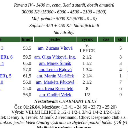
Rovina IV - 1400 m, cena, 3letí a starší, dostih amatérů
30000 Kč (15000 - 6900 - 4500 - 2100 - 1500)
Maj. prémie: 5000 Kč (5000 - 0 - 0)
Zápisné: 450 + 450 Kč, Startujících: 8
Stav dráhy:
ě
hmot.
jezdec
výrok
čas
stč
V.
 3
53,5
am. Zuzana Vítová
5
LEHCE
ER), 6
59,5
am. Olga Vítková, Ing.
2 1/2
8
 4
65,0
am. Marek Šimák
1 1/2
3
57,0
am. Lenka Rájová
1 3/4
4
R), 5
61,5
am. Martin Maršíček
2 1/4
1
10
56,0
am. Markéta Pátková
2 1/2
7
3
55,0
am. Irena Rosenfeld
8
6
56,0
am. Ondřej Velek
1/2
9
Nestartovali:
CHARMANT LILLY
Čas:
01:26,84
, Mezičasy: (13.41 - 24.50 - 23.73 - 25.20)
Výrok: VELMI LEHCE 2 1/2-1 1/2-1 3/4-2 1/4-2 1/2-8-1/2
tel: Denny S, Trenér: Minařík 2 Ferdinand, Chov: Desperado club a.s.
ankce: jezdec Velek Ondřej výstraha za zbytečné použití bičíku (DŘ §3
Majitelské prémie a bonusy: