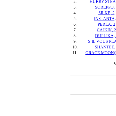
2.
HURRY STEA
3.
SOREPPO, 
4.
SILKE, 2
5.
INSTANTA,
6.
PERLA, 2
7.
ČAJKIN, 2
8.
DUPLIKA, 
9.
S`IL VOUS PLA
10.
SHANTEE, 
11.
GRACE MOON(IR
V