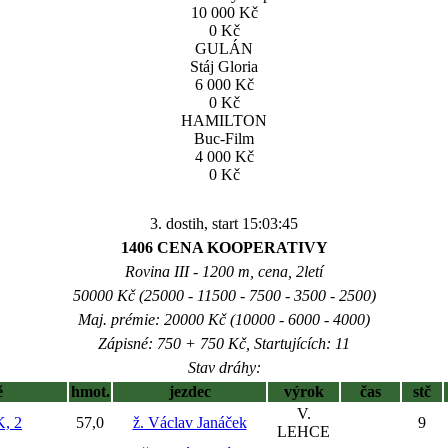
10 000 Kč
0 Kč
GULÁN
Stáj Gloria
6 000 Kč
0 Kč
HAMILTON
Buc-Film
4 000 Kč
0 Kč
3. dostih, start 15:03:45
1406 CENA KOOPERATIVY
Rovina III - 1200 m, cena, 2letí
50000 Kč (25000 - 11500 - 7500 - 3500 - 2500)
Maj. prémie: 20000 Kč (10000 - 6000 - 4000)
Zápisné: 750 + 750 Kč, Startujících: 11
Stav dráhy:
ě
hmot.
jezdec
výrok
čas
stč
V.
, 2
57,0
ž. Václav Janáček
9
LEHCE