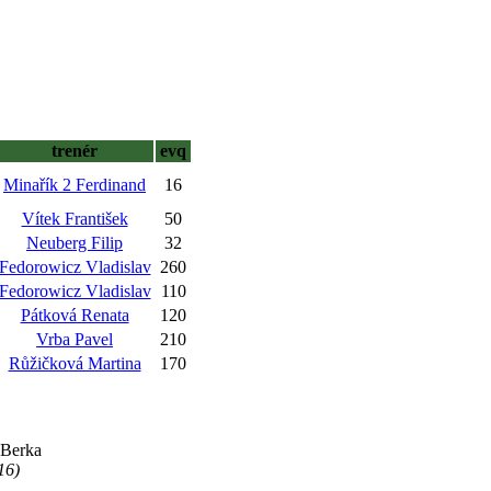
trenér
evq
Minařík 2 Ferdinand
16
Vítek František
50
Neuberg Filip
32
Fedorowicz Vladislav
260
Fedorowicz Vladislav
110
Pátková Renata
120
Vrba Pavel
210
Růžičková Martina
170
-Berka
16)