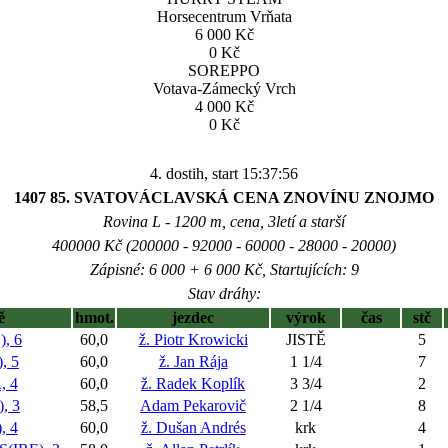
Horsecentrum Vrňata
6 000 Kč
0 Kč
SOREPPO
Votava-Zámecký Vrch
4 000 Kč
0 Kč
4. dostih, start 15:37:56
1407 85. SVATOVÁCLAVSKÁ CENA ZNOVÍNU ZNOJMO
Rovina L - 1200 m, cena, 3letí a starší
400000 Kč (200000 - 92000 - 60000 - 28000 - 20000)
Zápisné: 6 000 + 6 000 Kč, Startujících: 9
Stav dráhy:
ě
hmot.
jezdec
výrok
čas
stč
, 6
60,0
ž. Piotr Krowicki
JISTĚ
5
, 5
60,0
ž. Jan Rája
1 1/4
7
 4
60,0
ž. Radek Koplík
3 3/4
2
, 3
58,5
Adam Pekarovič
2 1/4
8
 4
60,0
ž. Dušan Andrés
krk
4