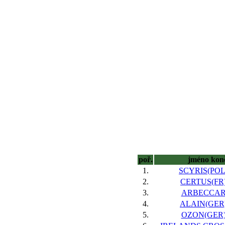
poř.
jméno kon
1.
SCYRIS(POL)
2.
CERTUS(FR)
3.
ARBECCAR,
4.
ALAIN(GER)
5.
OZON(GER),