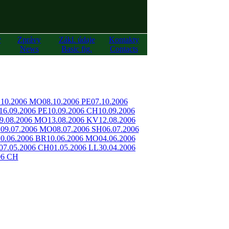
y
Zprávy
Zákl. údaje
Kontakty
News
Basic fig.
Contacts
.10.2006 MO
08.10.2006 PE
07.10.2006
16.09.2006 PE
10.09.2006 CH
10.09.2006
9.08.2006 MO
13.08.2006 KV
12.08.2006
O
09.07.2006 MO
08.07.2006 SH
06.07.2006
10.06.2006 BR
10.06.2006 MO
04.06.2006
07.05.2006 CH
01.05.2006 LL
30.04.2006
06 CH