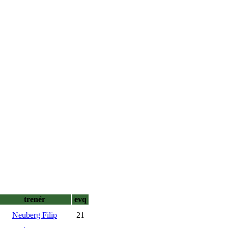
trenér
evq
Neuberg Filip
21