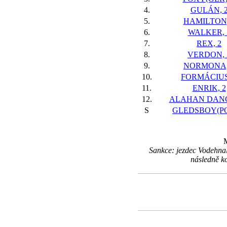
4.
GULÁN, 
5.
HAMILTON,
6.
WALKER, 
7.
REX, 2
8.
VERDON, 
9.
NORMONA,
10.
FORMÁCIUS
11.
ENRIK, 2
12.
ALAHAN DANC
S
GLEDSBOY(PO
M
Sankce: jezdec Vodehnal
následně k