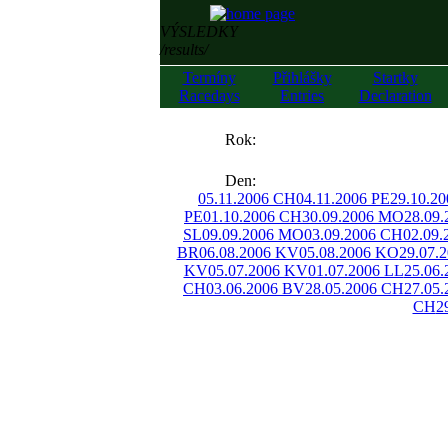
VÝSLEDKY
/results/
Termíny
Přihlášky
Startky
Racedays
Entries
Declaration
««
Rok:
»»
Den:
05.11.2006 CH
04.11.2006 PE
29.10.2
PE
01.10.2006 CH
30.09.2006 MO
28.09
SL
09.09.2006 MO
03.09.2006 CH
02.09
BR
06.08.2006 KV
05.08.2006 KO
29.07.
KV
05.07.2006 KV
01.07.2006 LL
25.06
CH
03.06.2006 BV
28.05.2006 CH
27.05.
CH
2