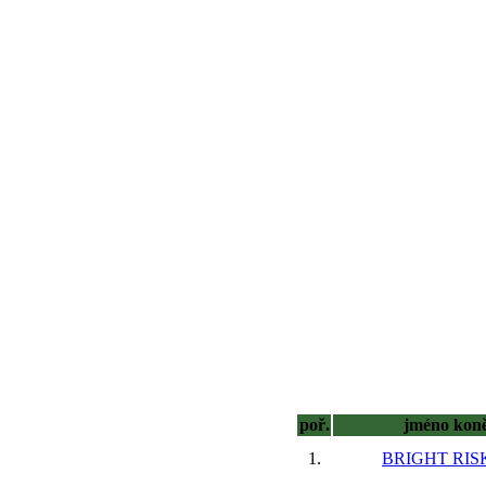
poř.
jméno kon
1.
BRIGHT RISK