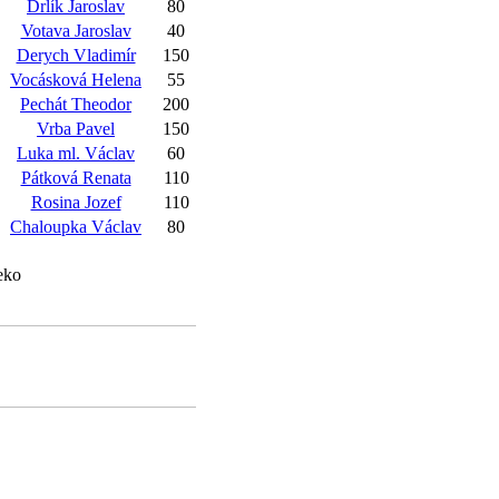
Drlík Jaroslav
80
Votava Jaroslav
40
Derych Vladimír
150
Vocásková Helena
55
Pechát Theodor
200
Vrba Pavel
150
Luka ml. Václav
60
Pátková Renata
110
Rosina Jozef
110
Chaloupka Václav
80
eko