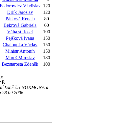
Fedorowicz Vladislav
120
Drlík Jaroslav
120
Pátková Renata
80
Bekrová Gabriela
60
Váňa st. Josef
100
Pejšková Ivana
150
Chaloupka Václav
150
Ministr Antonín
150
Mareš Miroslav
180
Bezstarosta Zdeněk
100
ko
 P.
ísnění koně č.3 NORMONA a
a 28.09.2006.