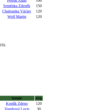
Petrlík Allan
100
Seménka Zdeněk
150
Chaloupka Václav
120
Wolf Martin
120
16).
trenér
evq
Koplík Zdeno
120
Vondrová Lucie
30