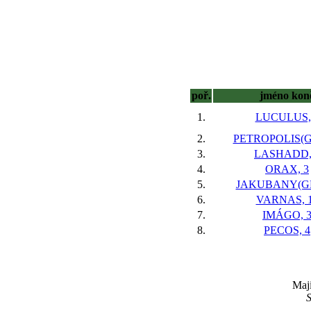
poř.
jméno kon
1.
LUCULUS,
2.
PETROPOLIS(G
3.
LASHADD,
4.
ORAX, 3
5.
JAKUBANY(GE
6.
VARNAS, 
7.
IMÁGO, 
8.
PECOS, 4
Maji
S