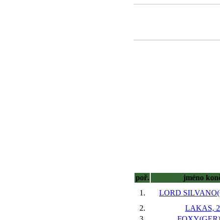
poř.
jméno kon
1.
LORD SILVANO(G
2.
LAKAS, 2
3.
FOXY(GER),