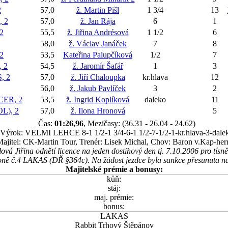
2
57,0
ž. Martin Pišl
1 3/4
13
 2
57,0
ž. Jan Rája
6
1
2
55,5
ž. Jiřina Andrésová
1 1/2
6
58,0
ž. Václav Janáček
7
8
2
53,5
Kateřina Palupčíková
1/2
7
 2
54,5
ž. Jaromír Šafář
1
3
, 2
57,0
ž. Jiří Chaloupka
kr.hlava
12
56,0
ž. Jakub Pavlíček
3
2
ER, 2
53,5
ž. Ingrid Koplíková
daleko
11
L), 2
57,0
ž. Ilona Hronová
5
Čas:
01:26,96
, Mezičasy: (36.31 - 26.04 - 24.62)
Výrok: VELMI LEHCE 8-1 1/2-1 3/4-6-1 1/2-7-1/2-1-kr.hlava-3-dale
ajitel: CK-Martin Tour, Trenér: Lisek Michal, Chov: Baron v.Kap-herr
ová Jiřina odnětí licence na jeden dostihový den tj. 7.10.2006 pro t
oně č.4 LAKAS (DŘ §364c). Na žádost jezdce byla sankce přesunuta n
Majitelské prémie a bonusy:
kůň:
stáj:
maj. prémie:
bonus:
LAKAS
Rabbit Trhový Štěpánov