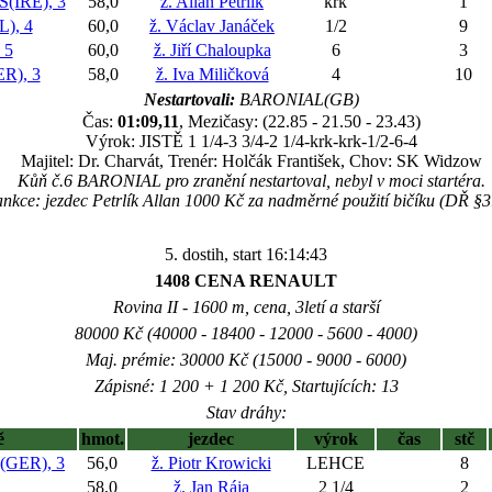
IRE), 3
58,0
ž. Allan Petrlík
krk
1
), 4
60,0
ž. Václav Janáček
1/2
9
 5
60,0
ž. Jiří Chaloupka
6
3
R), 3
58,0
ž. Iva Miličková
4
10
Nestartovali:
BARONIAL(GB)
Čas:
01:09,11
, Mezičasy: (22.85 - 21.50 - 23.43)
Výrok: JISTĚ 1 1/4-3 3/4-2 1/4-krk-krk-1/2-6-4
Majitel: Dr. Charvát, Trenér: Holčák František, Chov: SK Widzow
Kůň č.6 BARONIAL pro zranění nestartoval, nebyl v moci startéra.
nkce: jezdec Petrlík Allan 1000 Kč za nadměrné použití bičíku (DŘ §3
5. dostih, start 16:14:43
1408 CENA RENAULT
Rovina II - 1600 m, cena, 3letí a starší
80000 Kč (40000 - 18400 - 12000 - 5600 - 4000)
Maj. prémie: 30000 Kč (15000 - 9000 - 6000)
Zápisné: 1 200 + 1 200 Kč, Startujících: 13
Stav dráhy:
ě
hmot.
jezdec
výrok
čas
stč
GER), 3
56,0
ž. Piotr Krowicki
LEHCE
8
58,0
ž. Jan Rája
2 1/4
2