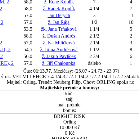
M, 2
58,0
ž. René Koplík
7
4
2
58,0
ž. Radek Koplík
4 1/4
7
57,0
Jan Derych
3
11
 2
57,0
ž. Jan Rája
1/2
10
53,5
žk. Jana Trňáková
1 1/4
5
58,0
ž. Dušan Andrés
2 1/2
2
2
57,0
ž. Iva Miličková
2 1/4
3
IT, 2
54,5
ž. Jiřina Andrésová
1 1/2
8
2
56,0
ž. Jakub Pavlíček
2 3/4
6
E), 2
57,0
ž. Jiří Chaloupka
daleko
1
Čas:
01:13,77
, Mezičasy: (25.07 - 24.73 - 23.97)
ýrok: VELMI LEHCE 7-4 1/4-3-1/2-1 1/4-2 1/2-2 1/4-1 1/2-2 3/4-dal
Majitel: Orling, Trenér: Neuberg Filip, Chov: ORLING spol.s r.o.
Majitelské prémie a bonusy:
kůň:
stáj:
maj. prémie:
bonus:
BRIGHT RISK
Orling
10 000 Kč
0 Kč
HURRY STEAM