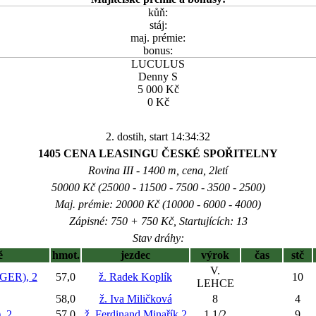
kůň:
stáj:
maj. prémie:
bonus:
LUCULUS
Denny S
5 000 Kč
0 Kč
2. dostih, start 14:34:32
1405 CENA LEASINGU ČESKÉ SPOŘITELNY
Rovina III - 1400 m, cena, 2letí
50000 Kč (25000 - 11500 - 7500 - 3500 - 2500)
Maj. prémie: 20000 Kč (10000 - 6000 - 4000)
Zápisné: 750 + 750 Kč, Startujících: 13
Stav dráhy:
ě
hmot.
jezdec
výrok
čas
stč
V.
ER), 2
57,0
ž. Radek Koplík
10
LEHCE
58,0
ž. Iva Miličková
8
4
 2
57,0
ž. Ferdinand Minařík 2
1 1/2
9