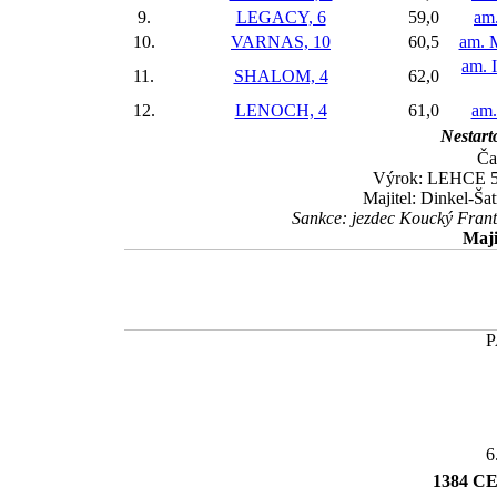
9.
LEGACY, 6
59,0
am
10.
VARNAS, 10
60,5
am. 
am. 
11.
SHALOM, 4
62,0
12.
LENOCH, 4
61,0
am.
Nestarto
Ča
Výrok: LEHCE 5-2
Majitel: Dinkel-Ša
Sankce: jezdec Koucký Frant
Maji
6
1384 