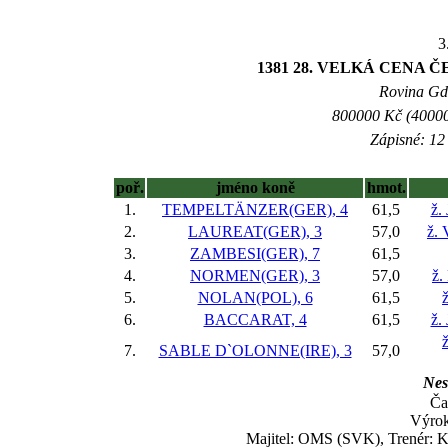
3
1381 28. VELKÁ CENA
Rovina Gd-
800000 Kč (40000
Zápisné: 12 
poř.
jméno koně
hmot.
1.
TEMPELTÄNZER(GER), 4
61,5
ž.
2.
LAUREAT(GER), 3
57,0
ž. 
3.
ZAMBESI(GER), 7
61,5
4.
NORMEN(GER), 3
57,0
ž.
5.
NOLAN(POL), 6
61,5
6.
BACCARAT, 4
61,5
ž.
7.
SABLE D`OLONNE(IRE), 3
57,0
Nes
Ča
Výrok
Majitel: OMS (SVK), Trenér: K