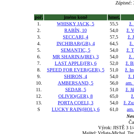
Zápisné: 
poř.
jméno koně
hmot.
1.
WHISKY JACK, 5
55,5
ž.
2.
RABÍN, 10
54,0
ž. 
3.
SECCARI, 4
57,5
ž. 
4.
INCHIBAR(GB), 4
64,5
ž.
5.
SEMANTIC, 5
54,0
ž. 
6.
MR SHARINA(IRE), 3
54,0
ž.
7.
LAST APPLE(FR), 6
52,0
ž. B
8.
SPEED FOR EVER(GER), 5
51,0
ž. I
9.
SHIRON, 4
54,0
ž. 
10.
AMBERSAND, 5
56,0
am. 
11.
SEDAR, 5
51,0
ž. J
12.
OLIVIO(GER), 8
65,0
ž
13.
PORTA COELI, 3
54,0
ž. Z
S
LUCKY RAIN(HOL), 6
61,0
am.
Nes
Ča
Výrok: JISTĚ 3 1/4
Majitel: Vrňata-Michal, Tre