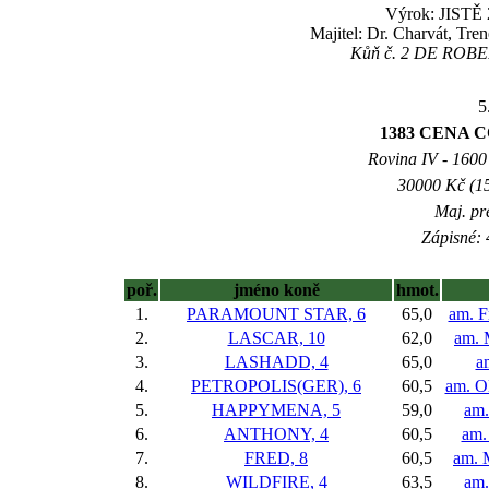
Výrok: JISTĚ 2
Majitel: Dr. Charvát, Tre
Kůň č. 2 DE ROBERT
5
1383 CENA 
Rovina IV - 1600 
30000 Kč (15
Maj. pr
Zápisné: 
poř.
jméno koně
hmot.
1.
PARAMOUNT STAR, 6
65,0
am. F
2.
LASCAR, 10
62,0
am. 
3.
LASHADD, 4
65,0
a
4.
PETROPOLIS(GER), 6
60,5
am. Ol
5.
HAPPYMENA, 5
59,0
am.
6.
ANTHONY, 4
60,5
am.
7.
FRED, 8
60,5
am. 
8.
WILDFIRE, 4
63,5
am.