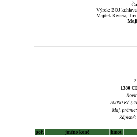
Ča
Výrok: BOJ kr.hlava-
Majitel: Riviera, Tr
Maji
2
1380 
Rovin
50000 Kč (25
Maj. prémie:
Zápisné: 
poř.
jméno koně
hmot.