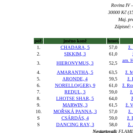
Rovina IV -
30000 Kč (15
Maj. pr
Zápisné: 
poř.
jméno koně
hmot.
1.
CHADARA, 5
57,0
ž.
2.
SIKKIM, 3
61,0
am. H
3.
HIERONYMUS, 3
52,5
4.
AMARANTHA, 5
63,5
ž. M
5.
ARONDE, 4
59,5
ž. 
6.
NORELLO(GER), 9
61,0
ž. Ro
7.
REDUL, 3
59,0
ž
8.
LHOTSE SHAR, 5
64,0
ž
9.
MARWIN, 3
61,5
ž. 
10.
MOŘSKÁ PANNA, 3
57,0
ž.
S
CSÁRDÁS, 4
59,0
ž.
S
DANCING RAY, 3
58,0
ž.
Nestartovali:
FLAMIN