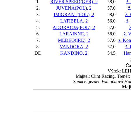
1.
RIVER SPEED(GER), 2
58,0
ž.
2.
JUVENA(POL), 2
57,0
ž
3.
IMIGRANT(POL), 2
58,0
ž.
4.
LATIBELA, 2
56,0
ž.
5.
ADORACJA(POL), 2
57,0
ž
6.
LARAINNE, 2
56,0
ž. 
7.
MEDEO(IRE), 2
57,0
ž. Kon
8.
VANDORA, 2
57,0
ž. 
DD
KANDINO, 2
54,5
Han
Ča
Výrok: LEHC
Majitel: Clint-Racing, Trené
Sankce: jezdec Vomočilová Ha
Maji