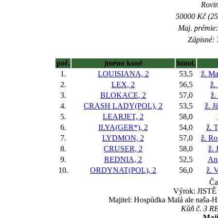
Rovin
50000 Kč (25
Maj. prémie:
Zápisné: 
poř.
jméno koně
hmot.
1.
LOUISIANA, 2
53,5
ž. Ma
2.
LEX, 2
56,5
ž.
3.
BLOKACE, 2
57,0
ž.
4.
CRASH LADY(POL), 2
53,5
ž. J
5.
LEARJET, 2
58,0
6.
ILYA(GER*), 2
54,0
ž. 
7.
LYDMON, 2
57,0
ž. R
8.
CRUSER, 2
58,0
ž. 
9.
REDNIA, 2
52,5
An
10.
ORDYNAT(POL), 2
56,0
ž. 
Ča
Výrok: JISTĚ 1
Majitel: Hospůdka Malá ale naša-H
Kůň č. 3 RED
Maji