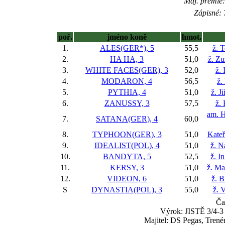
Maj. prémie:
Zápisné: 
poř.
jméno koně
hmot.
1.
ALES(GER*), 5
55,5
ž. 
2.
HA HA, 3
51,0
ž. Z
3.
WHITE FACES(GER), 3
52,0
ž.
4.
MODARON, 4
56,5
ž.
5.
PYTHIA, 4
51,0
ž. J
6.
ZANUSSY, 3
57,5
ž.
am. H
7.
SATANA(GER), 4
60,0
8.
TYPHOON(GER), 3
51,0
Kateř
9.
IDEALIST(POL), 4
51,0
ž. N
10.
BANDYTA, 5
52,5
ž. I
11.
KERSY, 3
51,0
ž. Ma
12.
VIDEON, 6
51,0
ž. B
S
DYNASTIA(POL), 3
55,0
ž. 
Ča
Výrok: JISTĚ 3/4-3 
Majitel: DS Pegas, Tren