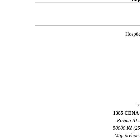
Hospůd
7
1385 CENA 
Rovina III -
50000 Kč (25
Maj. prémie: