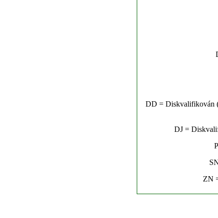
DD = Diskvalifikován (n
DJ = Diskvalif
P
SN
ZN =