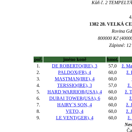
Kůň č. 2 TEMPELTÄNZ
4
1382 28. VELKÁ 
Rovina Gd-
800000 Kč (40000
Zápisné: 12 
poř.
jméno koně
hmot.
1.
DE ROBERTO(IRE), 3
57,0
ž. Ma
2.
PALDOX(FR), 4
60,0
ž.
3.
MASTMAN(IRE), 4
60,0
4.
TERSSIO(IRE), 3
57,0
ž.
5.
HARD WARRIOR(USA), 4
60,0
ž. 
6.
DUBAI TOWER(USA), 6
60,0
ž
7.
HAIRY`S SON, 4
60,0
ž. 
8.
VETO, 4
60,0
ž. 
9.
LE VENT(GER), 4
60,0
ž.
Nes
Ča