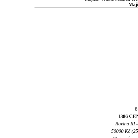
Maji
8
1386 CE
Rovina III -
50000 Kč (25