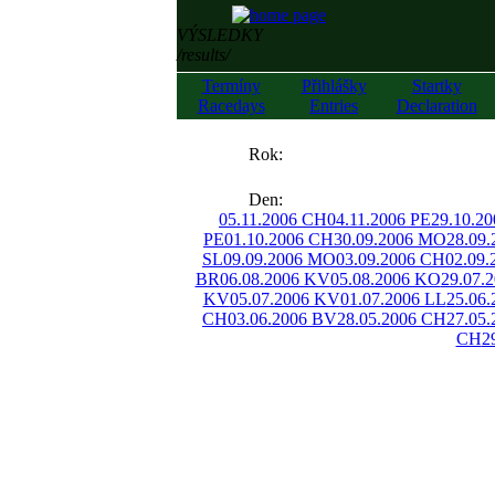
VÝSLEDKY
/results/
Termíny
Přihlášky
Startky
Racedays
Entries
Declaration
««
Rok:
»»
Den:
05.11.2006 CH
04.11.2006 PE
29.10.2
PE
01.10.2006 CH
30.09.2006 MO
28.09
SL
09.09.2006 MO
03.09.2006 CH
02.09
BR
06.08.2006 KV
05.08.2006 KO
29.07.
KV
05.07.2006 KV
01.07.2006 LL
25.06
CH
03.06.2006 BV
28.05.2006 CH
27.05.
CH
2