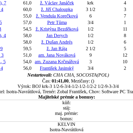
, 7
61,0
ž. Václav Janáček
krk
4
 4
60,0
ž. Jiří Chaloupka
3 1/2
3
55,0
ž. Vendula Korečková
6
7
5
57,0
Petr Tůma
3/4
1
3
54,5
ž. Kristýna Bezděková
1/2
11
, 4
58,0
Jan Derych
1/2
8
58,0
ž. Dušan Andrés
1/2
6
9
59,5
ž. Jan Rája
2 1/2
5
 3
51,0
am. Jana Nováková
9
12
 5
54,0
am. Zuzana Krčmářová
3
10
 4
56,0
František Jasinský
3/4
2
Nestartovali:
CHA CHA, SOCOSTA(POL)
Čas:
01:41,00
, Mezičasy: ()
Výrok: BOJ krk-3 1/2-6-3/4-1/2-1/2-1/2-2 1/2-9-3-3/4
tel: Isotra-Navrátilová, Trenér: Zobal František, Chov: Software PC Tra
Majitelské prémie a bonusy:
kůň:
stáj:
maj. prémie:
bonus:
KELVIN
Isotra-Navrátilová