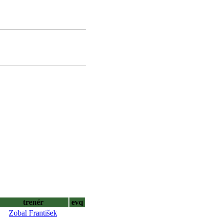
trenér
evq
Zobal František