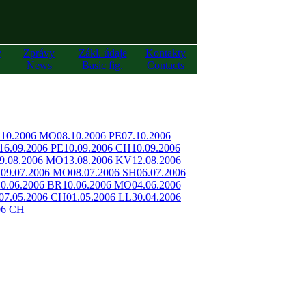
y
Zprávy
Zákl. údaje
Kontakty
News
Basic fig.
Contacts
.10.2006 MO
08.10.2006 PE
07.10.2006
16.09.2006 PE
10.09.2006 CH
10.09.2006
9.08.2006 MO
13.08.2006 KV
12.08.2006
O
09.07.2006 MO
08.07.2006 SH
06.07.2006
10.06.2006 BR
10.06.2006 MO
04.06.2006
07.05.2006 CH
01.05.2006 LL
30.04.2006
06 CH