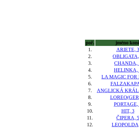
poř.
jméno kon
1.
ARIETE, 
2.
OBLIGATA,
3.
CHANDA, 
4.
HELINKA, 
5.
LA MAGIC FOR L
6.
FALZAKAPA
7.
ANGLICKÁ KRÁL
8.
LOREO(GER)
9.
PORTAGE, 
10.
HIT, 3
11.
ČIPERA, 
12.
LEOPOLDA,