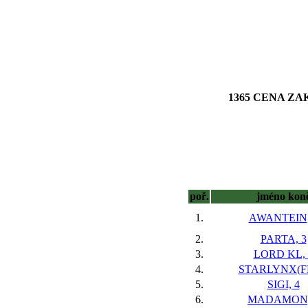
1365 CENA ZAK
poř.
jméno kon
1.
AWANTEIN,
2.
PARTA, 3
3.
LORD KL, 
4.
STARLYNX(FR
5.
SIGI, 4
6.
MADAMON,