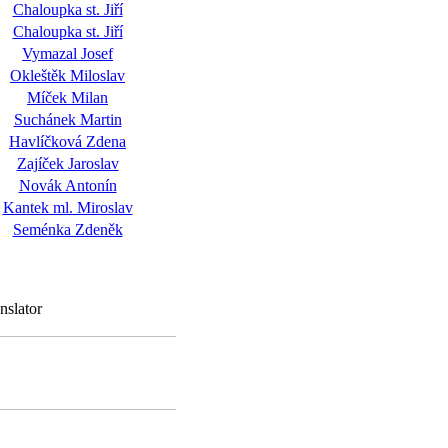
Chaloupka st. Jiří
Chaloupka st. Jiří
Vymazal Josef
Okleštěk Miloslav
Míček Milan
Suchánek Martin
Havlíčková Zdena
Zajíček Jaroslav
Novák Antonín
Kantek ml. Miroslav
Seménka Zdeněk
nslator