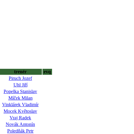
trenér
evq
Piruch Jozef
Uhl Jiří
Popelka Stanislav
Míček Milan
Vinklárek Vladimír
Mocek Květoslav
Vraj Radek
Novák Antonín
Poledňák Petr