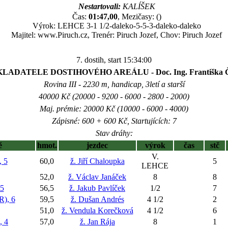
Nestartovali:
KALÍŠEK
Čas:
01:47,00
, Mezičasy: ()
Výrok: LEHCE 3-1 1/2-daleko-5-5-3-daleko-daleko
Majitel: www.Piruch.cz, Trenér: Piruch Jozef, Chov: Piruch Jozef
7. dostih, start 15:34:00
LADATELE DOSTIHOVÉHO AREÁLU - Doc. Ing. Františka Čub
Rovina III - 2230 m, handicap, 3letí a starší
40000 Kč (20000 - 9200 - 6000 - 2800 - 2000)
Maj. prémie: 20000 Kč (10000 - 6000 - 4000)
Zápisné: 600 + 600 Kč, Startujících: 7
Stav dráhy:
ě
hmot.
jezdec
výrok
čas
stč
V.
 5
60,0
ž. Jiří Chaloupka
5
LEHCE
52,0
ž. Václav Janáček
8
8
5
56,5
ž. Jakub Pavlíček
1/2
7
), 6
59,5
ž. Dušan Andrés
4 1/2
2
51,0
ž. Vendula Korečková
4 1/2
6
 4
57,0
ž. Jan Rája
8
1