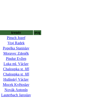
trenér
evq
Piruch Jozef
Vraj Radek
Popelka Stanislav
Moravec Zdeněk
Pindur Evžen
Luka ml. Václav
Chaloupka st. Jiří
Chaloupka st. Jiří
Hulínský Václav
Mocek Květoslav
Novák Antonín
Lauterbach Jaroslav