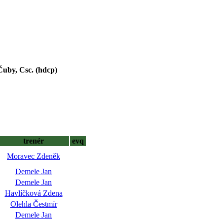
y, Csc. (hdcp)
trenér
evq
Moravec Zdeněk
Demele Jan
Demele Jan
Havlíčková Zdena
Olehla Čestmír
Demele Jan