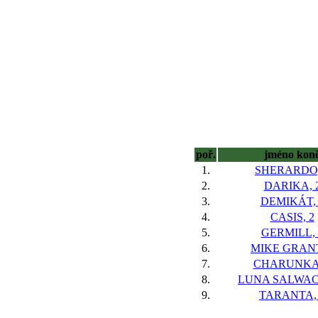
poř.
jméno kon
1.
SHERARDO,
2.
DARIKA, 
3.
DEMIKÁT, 
4.
CASIS, 2
5.
GERMILL, 
6.
MIKE GRANT
7.
CHARUNKA,
8.
LUNA SALWAC
9.
TARANTA,