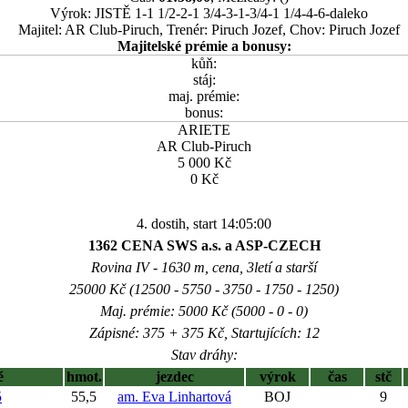
Výrok: JISTĚ 1-1 1/2-2-1 3/4-3-1-3/4-1 1/4-4-6-daleko
Majitel: AR Club-Piruch, Trenér: Piruch Jozef, Chov: Piruch Jozef
Majitelské prémie a bonusy:
kůň:
stáj:
maj. prémie:
bonus:
ARIETE
AR Club-Piruch
5 000 Kč
0 Kč
4. dostih, start 14:05:00
1362 CENA SWS a.s. a ASP-CZECH
Rovina IV - 1630 m, cena, 3letí a starší
25000 Kč (12500 - 5750 - 3750 - 1750 - 1250)
Maj. prémie: 5000 Kč (5000 - 0 - 0)
Zápisné: 375 + 375 Kč, Startujících: 12
Stav dráhy:
ě
hmot.
jezdec
výrok
čas
stč
5
55,5
am. Eva Linhartová
BOJ
9