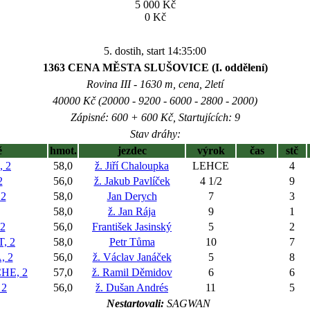
5 000 Kč
0 Kč
5. dostih, start 14:35:00
1363 CENA MĚSTA SLUŠOVICE (I. oddělení)
Rovina III - 1630 m, cena, 2letí
40000 Kč (20000 - 9200 - 6000 - 2800 - 2000)
Zápisné: 600 + 600 Kč, Startujících: 9
Stav dráhy:
ě
hmot.
jezdec
výrok
čas
stč
 2
58,0
ž. Jiří Chaloupka
LEHCE
4
2
56,0
ž. Jakub Pavlíček
4 1/2
9
2
58,0
Jan Derych
7
3
58,0
ž. Jan Rája
9
1
2
56,0
František Jasinský
5
2
, 2
58,0
Petr Tůma
10
7
 2
56,0
ž. Václav Janáček
5
8
HE, 2
57,0
ž. Ramil Děmidov
6
6
 2
56,0
ž. Dušan Andrés
11
5
Nestartovali:
SAGWAN