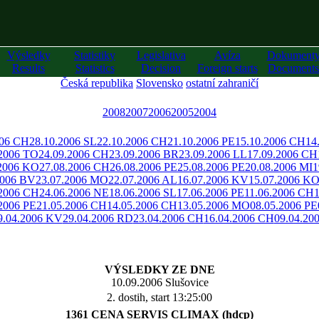
Výsledky
Statistiky
Legislativa
Avíza
Dokument
Results
Statistics
Decision
Foreign starts
Documents
Česká republika
Slovensko
ostatní zahraničí
2008
2007
2006
2005
2004
006 CH
28.10.2006 SL
22.10.2006 CH
21.10.2006 PE
15.10.2006 CH
14
.2006 TO
24.09.2006 CH
23.09.2006 BR
23.09.2006 LL
17.09.2006 CH
.2006 KO
27.08.2006 CH
26.08.2006 PE
25.08.2006 PE
20.08.2006 MI
1
2006 BV
23.07.2006 MO
22.07.2006 AL
16.07.2006 KV
15.07.2006 K
.2006 CH
24.06.2006 NE
18.06.2006 SL
17.06.2006 PE
11.06.2006 CH
2006 PE
21.05.2006 CH
14.05.2006 CH
13.05.2006 MO
08.05.2006 PE
9.04.2006 KV
29.04.2006 RD
23.04.2006 CH
16.04.2006 CH
09.04.20
VÝSLEDKY ZE DNE
10.09.2006 Slušovice
2. dostih, start 13:25:00
1361 CENA SERVIS CLIMAX (hdcp)