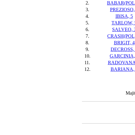
2.
BABAR(POL)
3.
PREZIOSO,
4.
IBISA, 5
5.
TARLOW, 
6.
SALVEO, 
7.
CRASH(POL)
8.
BRIGIT, 4
9.
DECROSS, 
10.
GARCINIA,
11.
RADOVANA,
12.
BARIANA,
Maji