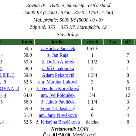
Rovina IV - 1830 m, handicap, 3letí a starší
25000 Kč (12500 - 5750 - 3750 - 1750 - 1250)
Maj. prémie: 5000 Kč (5000 - 0 - 0)
Zápisné: 375 + 375 Kč, Startujících: 12
Stav dráhy:
ě
hmot.
jezdec
výrok
čas
stč
3
59,5
ž. Václav Janáček
JISTĚ
11
 4
58,0
ž. Jan Rája
1
7
3
59,0
ž. Dušan Andrés
1 1/2
9
5
58,0
ž. Jiří Chaloupka
2
1
IFE, 3
59,0
Adam Pekarovič
1 3/4
8
, 8
52,5
am. Martina Luková
3
5
OVNA, 3
51,5
ž. Vendula Korečková
1
10
, 4
64,0
am. Ivo Polouček
3/4
12
5
56,0
ž. Jakub Pavlíček
1 1/4
3
59,0
František Jasinský
4
2
5
51,0
am. Jana Nováková
6
4
 4
52,5
ž. Kristýna Bezděková
daleko
6
Nestartovali:
LORI
Čas:
01:58,00
, Mezičasy: ()