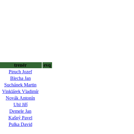
trenér
evq
Piruch Jozef
Blecha Jan
Suchánek Martin
Vinklárek Vladimír
Novák Antonín
Uhl Jiří
Demele Jan
Kašný Pavel
Pulka David