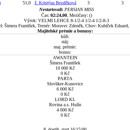
6
51,0
ž. Kristýna Bezděková
3
3
Nestartovali:
PERSIAN MISS
Čas:
02:24,00
, Mezičasy: ()
Výrok: VELMI LEHCE 8-1/2-4 1/2-4 1/2-8-3
el: Šimera František, Trenér: Moravec Zdeněk, Chov: Kubíček Eduard
Majitelské prémie a bonusy:
kůň:
stáj:
maj. prémie:
bonus:
AWANTEIN
Šimera František
10 000 Kč
0 Kč
PARTA
Slovliker-Kunovice
6 000 Kč
0 Kč
LORD KL
Rovina a.s. Hulín
4 000 Kč
0 Kč
8. dostih, start 16:15:00