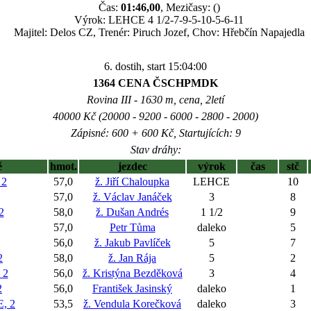
Čas:
01:46,00
, Mezičasy: ()
Výrok: LEHCE 4 1/2-7-9-5-10-5-6-11
Majitel: Delos CZ, Trenér: Piruch Jozef, Chov: Hřebčín Napajedla
6. dostih, start 15:04:00
1364 CENA ČSCHPMDK
Rovina III - 1630 m, cena, 2letí
40000 Kč (20000 - 9200 - 6000 - 2800 - 2000)
Zápisné: 600 + 600 Kč, Startujících: 9
Stav dráhy:
ě
hmot.
jezdec
výrok
čas
stč
 2
57,0
ž. Jiří Chaloupka
LEHCE
10
57,0
ž. Václav Janáček
3
8
2
58,0
ž. Dušan Andrés
1 1/2
9
57,0
Petr Tůma
daleko
5
56,0
ž. Jakub Pavlíček
5
7
2
58,0
ž. Jan Rája
5
2
 2
56,0
ž. Kristýna Bezděková
3
4
2
56,0
František Jasinský
daleko
1
, 2
53,5
ž. Vendula Korečková
daleko
3