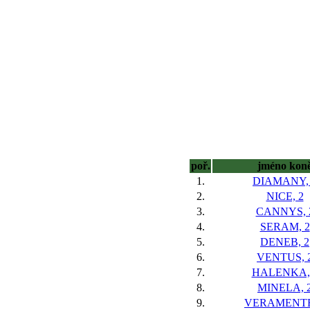
poř.
jméno kon
1.
DIAMANY,
2.
NICE, 2
3.
CANNYS, 
4.
SERAM, 2
5.
DENEB, 2
6.
VENTUS, 
7.
HALENKA,
8.
MINELA, 
9.
VERAMENTE