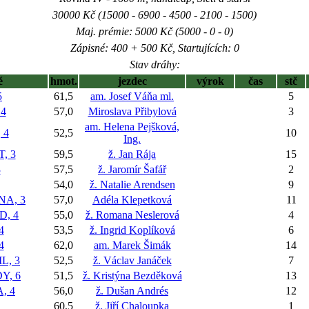
30000 Kč (15000 - 6900 - 4500 - 2100 - 1500)
Maj. prémie: 5000 Kč (5000 - 0 - 0)
Zápisné: 400 + 500 Kč, Startujících: 0
Stav dráhy:
ě
hmot.
jezdec
výrok
čas
stč
5
61,5
am. Josef Váňa ml.
5
4
57,0
Miroslava Přibylová
3
am. Helena Pejšková,
 4
52,5
10
Ing.
, 3
59,5
ž. Jan Rája
15
3
57,5
ž. Jaromír Šafář
2
54,0
ž. Natalie Arendsen
9
A, 3
57,0
Adéla Klepetková
11
, 4
55,0
ž. Romana Neslerová
4
4
53,5
ž. Ingrid Koplíková
6
4
62,0
am. Marek Šimák
14
L, 3
52,5
ž. Václav Janáček
7
Y, 6
51,5
ž. Kristýna Bezděková
13
, 4
56,0
ž. Dušan Andrés
12
60,5
ž. Jiří Chaloupka
1