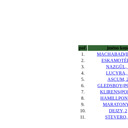
poř.
jméno kon
1.
MACHABAD(IR
2.
ESKAMOTÉR
3.
NAZGŮL, 
4.
LUCYRA, 
5.
ASCUM, 
6.
GLEDSBOY(PO
7.
KLIRENS(POL
8.
HAMILLPOND
9.
MARATONY,
10.
DEJZY, 2
11.
STEVERO,