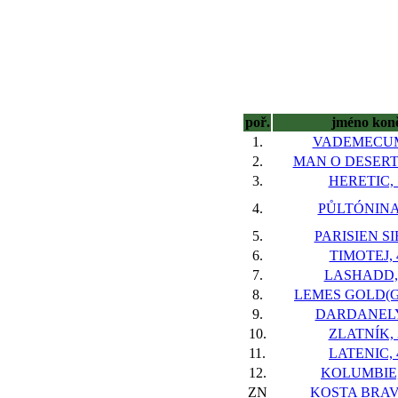
poř.
jméno kon
1.
VADEMECUM
2.
MAN O DESERT(
3.
HERETIC, 
4.
PŮLTÓNINA
5.
PARISIEN SIR
6.
TIMOTEJ, 
7.
LASHADD,
8.
LEMES GOLD(GE
9.
DARDANELY
10.
ZLATNÍK, 
11.
LATENIC, 
12.
KOLUMBIE,
ZN
KOSTA BRAV