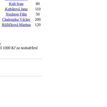
Kub Ivan
80
Kubátová Jana
110
Neuberg Filip
50
Chaloupka Václav
200
Růžičková Martina
120
o
áš 1000 Kč za nedodržení