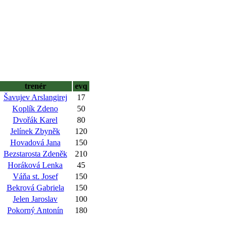
trenér
evq
Šavujev Arslangirej
17
Koplík Zdeno
50
Dvořák Karel
80
Jelínek Zbyněk
120
Hovadová Jana
150
Bezstarosta Zdeněk
210
Horáková Lenka
45
Váňa st. Josef
150
Bekrová Gabriela
150
Jelen Jaroslav
100
Pokorný Antonín
180