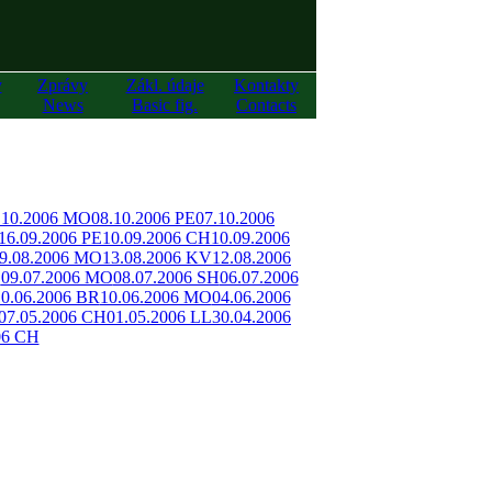
y
Zprávy
Zákl. údaje
Kontakty
News
Basic fig.
Contacts
.10.2006 MO
08.10.2006 PE
07.10.2006
16.09.2006 PE
10.09.2006 CH
10.09.2006
9.08.2006 MO
13.08.2006 KV
12.08.2006
O
09.07.2006 MO
08.07.2006 SH
06.07.2006
10.06.2006 BR
10.06.2006 MO
04.06.2006
07.05.2006 CH
01.05.2006 LL
30.04.2006
06 CH