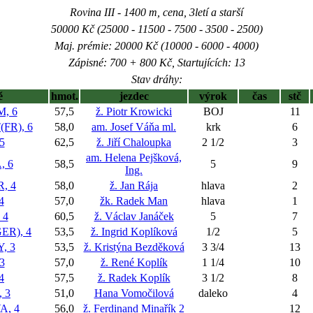
Rovina III - 1400 m, cena, 3letí a starší
50000 Kč (25000 - 11500 - 7500 - 3500 - 2500)
Maj. prémie: 20000 Kč (10000 - 6000 - 4000)
Zápisné: 700 + 800 Kč, Startujících: 13
Stav dráhy:
ě
hmot.
jezdec
výrok
čas
stč
, 6
57,5
ž. Piotr Krowicki
BOJ
11
FR), 6
58,0
am. Josef Váňa ml.
krk
6
5
62,5
ž. Jiří Chaloupka
2 1/2
3
am. Helena Pejšková,
, 6
58,5
5
9
Ing.
, 4
58,0
ž. Jan Rája
hlava
2
4
57,0
žk. Radek Man
hlava
1
 4
60,5
ž. Václav Janáček
5
7
R), 4
53,5
ž. Ingrid Koplíková
1/2
5
, 3
53,5
ž. Kristýna Bezděková
3 3/4
13
3
57,0
ž. René Koplík
1 1/4
10
4
57,5
ž. Radek Koplík
3 1/2
8
 3
51,0
Hana Vomočilová
daleko
4
A, 4
56,0
ž. Ferdinand Minařík 2
12