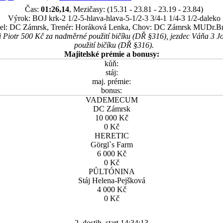
Čas:
01:26,14
, Mezičasy: (15.31 - 23.81 - 23.19 - 23.84)
Výrok: BOJ krk-2 1/2-5-hlava-hlava-5-1/2-3 3/4-1 1/4-3 1/2-daleko
tel: DC Zámrsk, Trenér: Horáková Lenka, Chov: DC Zámrsk MUDr.Br
i Piotr 500 Kč za nadměrné použití bičíku (DŘ §316), jezdec Váňa 3 J
použití bičíku (DŘ §316).
Majitelské prémie a bonusy:
kůň:
stáj:
maj. prémie:
bonus:
VADEMECUM
DC Zámrsk
10 000 Kč
0 Kč
HERETIC
Görgl`s Farm
6 000 Kč
0 Kč
PŮLTÓNINA
Stáj Helena-Pejšková
4 000 Kč
0 Kč
2. dostih, start 14:34:13