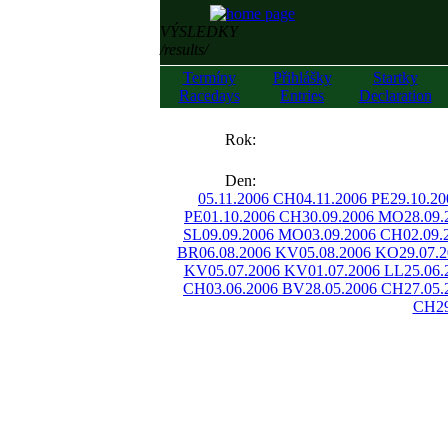
VÝSLEDKY
/results/
Termíny
Přihlášky
Startky
Racedays
Entries
Declaration
««
Rok:
»»
Den:
05.11.2006 CH
04.11.2006 PE
29.10.2
PE
01.10.2006 CH
30.09.2006 MO
28.09
SL
09.09.2006 MO
03.09.2006 CH
02.09
BR
06.08.2006 KV
05.08.2006 KO
29.07.
KV
05.07.2006 KV
01.07.2006 LL
25.06
CH
03.06.2006 BV
28.05.2006 CH
27.05.
CH
2