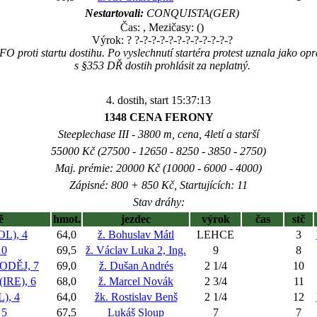
Nestartovali:
CONQUISTA(GER)
Čas:
, Mezičasy: ()
Výrok: ? ?-?-?-?-?-?-?-?-?-?-?-?
 proti startu dostihu. Po vyslechnutí startéra protest uznala jako op
s §353 DŘ dostih prohlásit za neplatný.
4. dostih, start 15:37:13
1348 CENA FERONY
Steeplechase III - 3800 m, cena, 4letí a starší
55000 Kč (27500 - 12650 - 8250 - 3850 - 2750)
Maj. prémie: 20000 Kč (10000 - 6000 - 4000)
Zápisné: 800 + 850 Kč, Startujících: 11
Stav dráhy:
ě
hmot.
jezdec
výrok
čas
stč
L), 4
64,0
ž. Bohuslav Mátl
LEHCE
3
10
69,5
ž. Václav Luka 2, Ing.
9
8
DĚJ, 7
69,0
ž. Dušan Andrés
2 1/4
10
RE), 6
68,0
ž. Marcel Novák
2 3/4
11
), 4
64,0
žk. Rostislav Benš
2 1/4
12
 5
67,5
Lukáš Sloup
7
7