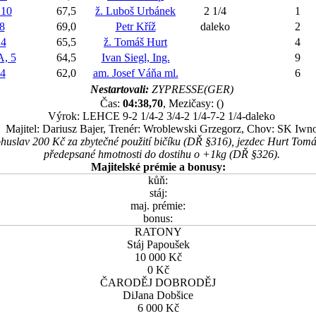
10
67,5
ž. Luboš Urbánek
2 1/4
1
8
69,0
Petr Kříž
daleko
2
4
65,5
ž. Tomáš Hurt
4
, 5
64,5
Ivan Siegl, Ing.
9
4
62,0
am. Josef Váňa ml.
6
Nestartovali:
ZYPRESSE(GER)
Čas:
04:38,70
, Mezičasy: ()
Výrok: LEHCE 9-2 1/4-2 3/4-2 1/4-7-2 1/4-daleko
Majitel: Dariusz Bajer, Trenér: Wroblewski Grzegorz, Chov: SK Iwn
huslav 200 Kč za zbytečné použití bičíku (DŘ §316), jezdec Hurt Tom
předepsané hmotnosti do dostihu o +1kg (DŘ §326).
Majitelské prémie a bonusy:
kůň:
stáj:
maj. prémie:
bonus:
RATONY
Stáj Papoušek
10 000 Kč
0 Kč
ČARODĚJ DOBRODĚJ
DiJana Dobšice
6 000 Kč