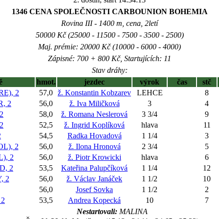
1346 CENA SPOLEČNOSTI CARBOUNION BOHEMIA
Rovina III - 1400 m, cena, 2letí
50000 Kč (25000 - 11500 - 7500 - 3500 - 2500)
Maj. prémie: 20000 Kč (10000 - 6000 - 4000)
Zápisné: 700 + 800 Kč, Startujících: 11
Stav dráhy:
ě
hmot.
jezdec
výrok
čas
stč
E), 2
57,0
ž. Konstantin Kobzarev
LEHCE
8
, 2
56,0
ž. Iva Miličková
3
4
2
58,0
ž. Romana Neslerová
3 3/4
9
2
52,5
ž. Ingrid Koplíková
hlava
11
2
54,5
Radka Hovadová
1 1/4
3
L), 2
56,0
ž. Ilona Hronová
2 3/4
5
), 2
56,0
ž. Piotr Krowicki
hlava
6
, 2
53,5
Kateřina Palupčíková
1 1/4
12
 2
56,0
ž. Václav Janáček
1 1/2
10
56,0
Josef Sovka
1 1/2
2
 2
53,5
Andrea Kopecká
10
7
Nestartovali:
MALINA