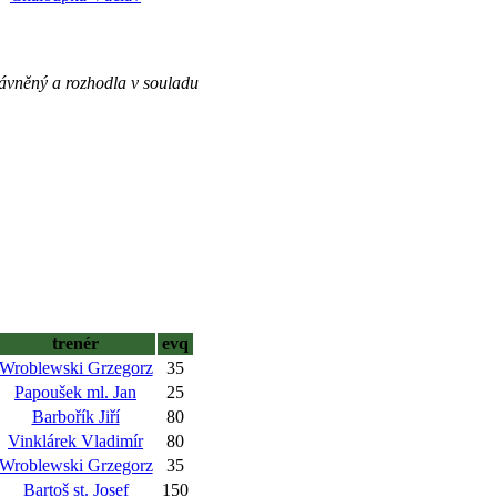
rávněný a rozhodla v souladu
trenér
evq
Wroblewski Grzegorz
35
Papoušek ml. Jan
25
Barbořík Jiří
80
Vinklárek Vladimír
80
Wroblewski Grzegorz
35
Bartoš st. Josef
150