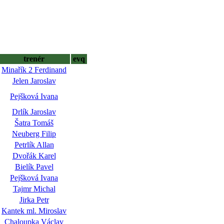
trenér
evq
Minařík 2 Ferdinand
Jelen Jaroslav
Pejšková Ivana
Drlík Jaroslav
Šatra Tomáš
Neuberg Filip
Petrlík Allan
Dvořák Karel
Bielík Pavel
Pejšková Ivana
Tajmr Michal
Jirka Petr
Kantek ml. Miroslav
Chaloupka Václav