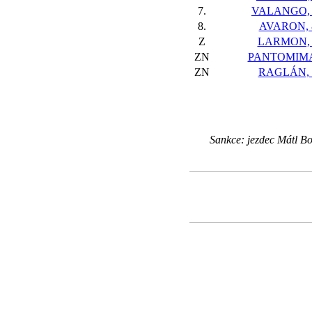
7.
VALANGO, 
8.
AVARON, 
Z
LARMON, 
ZN
PANTOMIMA
ZN
RAGLÁN, 
Sankce: jezdec Mátl Bo