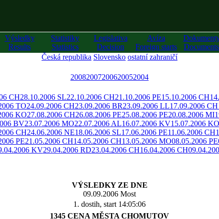
Výsledky
Statistiky
Legislativa
Avíza
Dokument
Results
Statistics
Decision
Foreign starts
Documents
Česká republika
Slovensko
ostatní zahraničí
2008
2007
2006
2005
2004
006 CH
28.10.2006 SL
22.10.2006 CH
21.10.2006 PE
15.10.2006 CH
14
.2006 TO
24.09.2006 CH
23.09.2006 BR
23.09.2006 LL
17.09.2006 CH
.2006 KO
27.08.2006 CH
26.08.2006 PE
25.08.2006 PE
20.08.2006 MI
1
2006 BV
23.07.2006 MO
22.07.2006 AL
16.07.2006 KV
15.07.2006 K
.2006 CH
24.06.2006 NE
18.06.2006 SL
17.06.2006 PE
11.06.2006 CH
2006 PE
21.05.2006 CH
14.05.2006 CH
13.05.2006 MO
08.05.2006 PE
9.04.2006 KV
29.04.2006 RD
23.04.2006 CH
16.04.2006 CH
09.04.20
VÝSLEDKY ZE DNE
09.09.2006 Most
1. dostih, start 14:05:06
1345 CENA MĚSTA CHOMUTOV