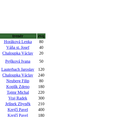
trenér
evq
Horáková Lenka
80
Váňa st. Josef
40
Chaloupka Václav
20
Pejšková Ivana
50
Lauterbach Jaroslav
120
Chaloupka Václav
240
Neuberg Filip
80
Koplík Zdeno
180
Tajmr Michal
220
Vraj Radek
300
Jelínek Zbyněk
210
Krejčí Pavel
400
Krejčí Pavel
180