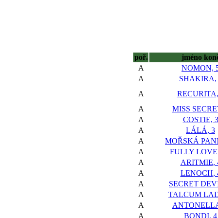
poř.
jméno kon
A
NOMON, 
A
SHAKIRA, 
A
RECURITA,
A
MISS SECRET
A
COSTIE, 
A
LÁLÁ, 3
A
MOŘSKÁ PANN
A
FULLY LOVED
A
ARITMIE, 
A
LENOCH, 
A
SECRET DEVI
A
TALCUM LAD
A
ANTONELLA
A
BONDI, 4