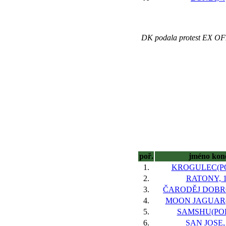
DK podala protest EX OFFO
poř.
jméno kon
1.
KROGULEC(PO
2.
RATONY, 
3.
ČARODĚJ DOBRO
4.
MOON JAGUAR(I
5.
SAMSHU(POL
6.
SAN JOSE,