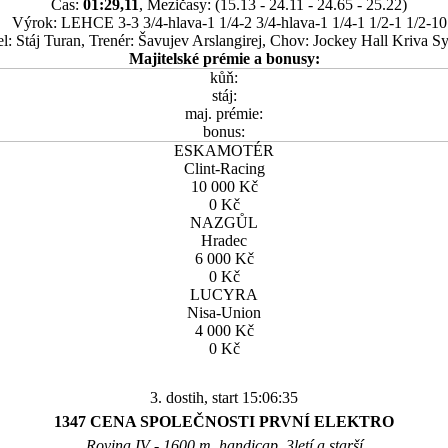
Čas:
01:29,11
, Mezičasy: (15.13 - 24.11 - 24.65 - 25.22)
Výrok: LEHCE 3-3 3/4-hlava-1 1/4-2 3/4-hlava-1 1/4-1 1/2-1 1/2-10
el: Stáj Turan, Trenér: Šavujev Arslangirej, Chov: Jockey Hall Kriva S
Majitelské prémie a bonusy:
kůň:
stáj:
maj. prémie:
bonus:
ESKAMOTÉR
Clint-Racing
10 000 Kč
0 Kč
NAZGŮL
Hradec
6 000 Kč
0 Kč
LUCYRA
Nisa-Union
4 000 Kč
0 Kč
3. dostih, start 15:06:35
1347 CENA SPOLEČNOSTI PRVNÍ ELEKTRO
Rovina IV - 1600 m, handicap, 3letí a starší