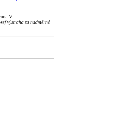
una V.
osef výstraha za nadměrné