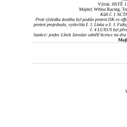
Výrok: JISTĚ 1-
Majitel: Wrbna Racing, Tr
Kůň č. 1 ACTIO
Proti výsledku dostihu byl podán protest DK ex of
protest projednala, vyslechla ž. J. Línka a ž. J. Falt
č. 4 LUXUS byl přes
Sankce: jezdec Línek Jaroslav odnětí licence na dva 
Maji