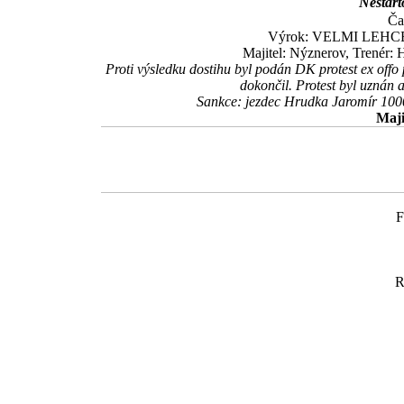
Nestart
Ča
Výrok: VELMI LEHCE 10
Majitel: Nýznerov, Trenér:
Proti výsledku dostihu byl podán DK protest ex offo
dokončil. Protest byl uznán
Sankce: jezdec Hrudka Jaromír 100
Maji
F
R