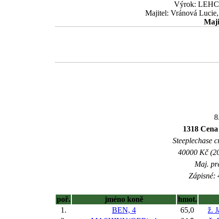
Výrok: LEHCE 
Majitel: Vránová Lucie
Maji
8
1318 Cena
Steeplechase c
40000 Kč (20
Maj. pr
Zápisné: 
poř.
jméno koně
hmot.
1.
BEN, 4
65,0
ž. 