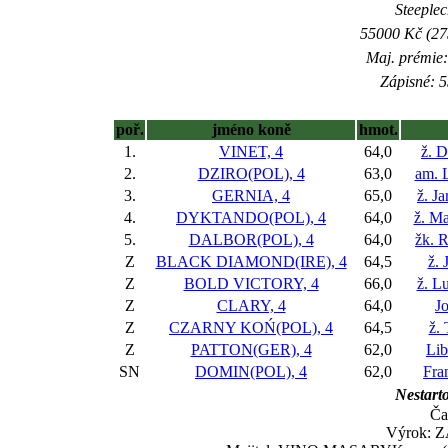
Steeplec
55000 Kč (275
Maj. prémie:
Zápisné: 5
poř.
jméno koně
hmot.
1.
VINET, 4
64,0
ž. 
2.
DZIRO(POL), 4
63,0
am. 
3.
GERNIA, 4
65,0
ž. J
4.
DYKTANDO(POL), 4
64,0
ž. M
5.
DALBOR(POL), 4
64,0
žk. R
Z
BLACK DIAMOND(IRE), 4
64,5
ž. 
Z
BOLD VICTORY, 4
66,0
ž. L
Z
CLARY, 4
64,0
J
Z
CZARNY KOŃ(POL), 4
64,5
ž.
Z
PATTON(GER), 4
62,0
Lib
SN
DOMIN(POL), 4
62,0
Fra
Nestarto
Ča
Výrok: Z