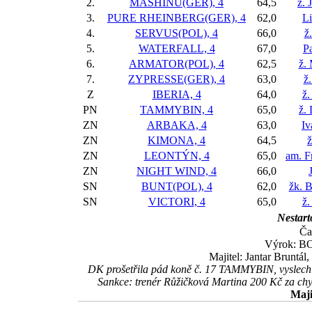
2.
MASHINU(GER), 4
64,5
ž. 
3.
PURE RHEINBERG(GER), 4
62,0
L
4.
SERVUS(POL), 4
66,0
ž
5.
WATERFALL, 4
67,0
Pa
6.
ARMATOR(POL), 4
62,5
ž.
7.
ZYPRESSE(GER), 4
63,0
ž.
Z
IBERIA, 4
64,0
ž.
PN
TAMMYBIN, 4
65,0
ž.
ZN
ARBAKA, 4
63,0
Iv
ZN
KIMONA, 4
64,5
ž
ZN
LEONTÝN, 4
65,0
am. F
ZN
NIGHT WIND, 4
66,0
SN
BUNT(POL), 4
62,0
žk. 
SN
VICTORI, 4
65,0
ž.
Nestart
Ča
Výrok: BOJ
Majitel: Jantar Bruntál
DK prošetřila pád koně č. 17 TAMMYBIN, vyslechla
Sankce: trenér Růžičková Martina 200 Kč za c
Maji