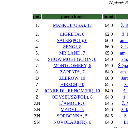
Zápisné: 8
poř.
jméno koně
hmot.
1.
MASKUL(USA), 12
64,0
ž. 
2.
LIGRETA, 6
62,0
ž.
3.
SATER(POL), 6
66,0
am. 
4.
ZENGI, 8
66,0
ž. 
5.
MR LAND, 7
65,0
am. 
6.
SHOW MUST GO ON, 6
64,0
am.
7.
MONTGOMERY, 6
65,0
Štěp
8.
ZAPPATA, 7
64,0
am.
D
ZEEROW, 10
68,0
Jar
Z
HIRSCH, 10
65,5
ž
Z
ICARE DU RENOM(FR), 10
64,0
ž.
Z
ODYSEUSZ(POL), 8
64,0
ž.
ZN
L`AMOUR, 6
64,5
ž.
ZN
MADVIL, 5
65,0
ž. 
ZN
SORBONNA, 5
64,5
ž.
SN
NOVOLARI(FR), 6
64,0
Li