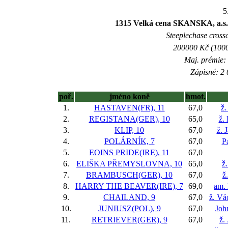
5
1315 Velká cena SKANSKA, a.s. 
Steeplechase crossc
200000 Kč (1000
Maj. prémie:
Zápisné: 2 
poř.
jméno koně
hmot.
1.
HASTAVEN(FR), 11
67,0
ž.
2.
REGISTANA(GER), 10
65,0
ž.
3.
KLIP, 10
67,0
ž. 
4.
POLÁRNÍK, 7
67,0
Pa
5.
EOINS PRIDE(IRE), 11
67,0
6.
ELIŠKA PŘEMYSLOVNA, 10
65,0
ž
7.
BRAMBUSCH(GER), 10
67,0
ž
8.
HARRY THE BEAVER(IRE), 7
69,0
am. 
9.
CHAILAND, 9
67,0
ž. Vá
10.
JUNIUSZ(POL), 9
67,0
Joh
11.
RETRIEVER(GER), 9
67,0
ž.