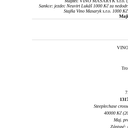
Majitel: VINO MASARYK s.r.o. (
Sankce: jezdec Neuvirt Lukáš 1000 Kč za nedodr
Stajňa Vino Masaryk s.r.o. 1000 Kč
Maji
VINO
Tro
7
131
Steeplechase crossc
40000 Kč (20
Maj. pr
Zápisné: 