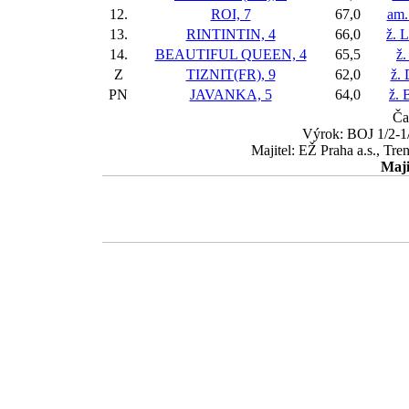
12.
ROI, 7
67,0
am.
13.
RINTINTIN, 4
66,0
ž. 
14.
BEAUTIFUL QUEEN, 4
65,5
ž.
Z
TIZNIT(FR), 9
62,0
ž.
PN
JAVANKA, 5
64,0
ž. 
Ča
Výrok: BOJ 1/2-1/
Majitel: EŽ Praha a.s., Tr
Maji