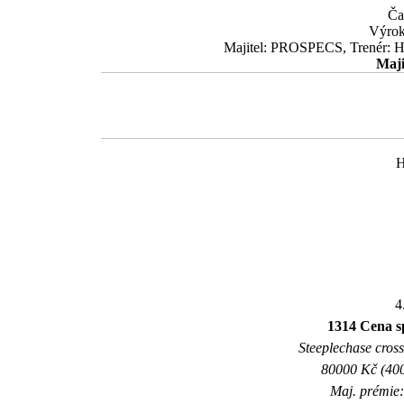
Ča
Výrok
Majitel: PROSPECS, Trenér: Ho
Maji
H
4
1314 Cena sp
Steeplechase crossc
80000 Kč (400
Maj. prémie: