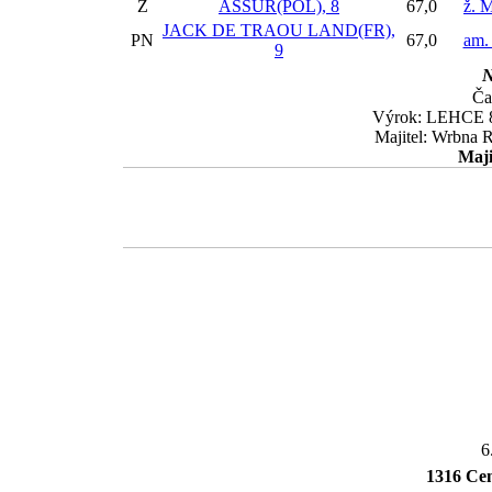
Z
ASSUR(POL), 8
67,0
ž. 
JACK DE TRAOU LAND(FR),
PN
67,0
am.
9
N
Ča
Výrok: LEHCE 8-
Majitel: Wrbna R
Maji
6
1316 Ce