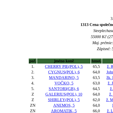
3
1313 Cena společno
Steeplechase
55000 Kč (275
Maj. prémie:
Zápisné: 5
poř.
jméno koně
hmot.
1.
CHERRY PIE(POL), 5
65,5
ž. 
2.
CYGNUS(POL), 6
64,0
Joh
3.
MANDARINO, 5
63,5
žk. 
4.
VOČKO, 5
63,0
ž. 
5.
SANTORI(GB), 6
64,5
ž
Z
GALERIUS(POL), 10
64,0
ž.
Z
SHIRLEY(POL), 5
62,0
ž. 
ZN
ANEMOS, 5
64,0
ZN
AROMATIK, 5
66,0
ž. 