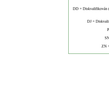
DD = Diskvalifikován (n
DJ = Diskvalif
P
SN
ZN =