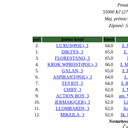
Proutk
55000 Kč (275
Maj. prémie:
Zápisné: 5
poř.
jméno koně
hmot.
2.
LUXUS(POL), 3
64,0
ž. 
1.
DIKTYS, 3
65,0
ž.
3.
FLORESTANO, 3
65,0
4.
KROK WPROST(POL), 3
66,0
ž. 
5.
GALAN, 3
65,0
ž.
6.
ASPIRANT(POL), 3
64,0
ž.
7.
TEVIOT, 3
64,0
ž. 
8.
CHIFF, 3
62,0
ž.
9.
ACTION BOY, 3
64,0
am. 
10.
JERMAK(GER), 3
62,0
Li
11.
LLOMBARDS, 3
62,0
Iv
12.
MIKEILA, 3
62,0
žk. 
Nestartova
Ča