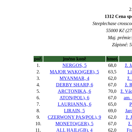
2
1312 Cena spo
Steeplechase crosscou
55000 Kč (275
Maj. prémie:
Zápisné: 5
poř.
jméno koně
hmot.
1.
NERGOS, 5
68,0
ž. 
2.
MAJOR WAKO(GER), 5
63,5
Li
3.
MYANMAR, 4
62,0
ž.
4.
DERBY SHARP, 6
67,0
ž. 
5.
ARCTONIKA, 6
70,0
ž. Vác
6.
ATON(POL), 6
67,0
am. 
7.
LAURIANNA, 6
65,0
P
8.
LIRAIN, 5
69,0
Jar
9.
CZERWONY PAS(POL), 9
62,0
ž. 
10.
MONETO(GER), 5
67,0
ž
11.
ALL HAIL(GB), 4
62,0
Fr