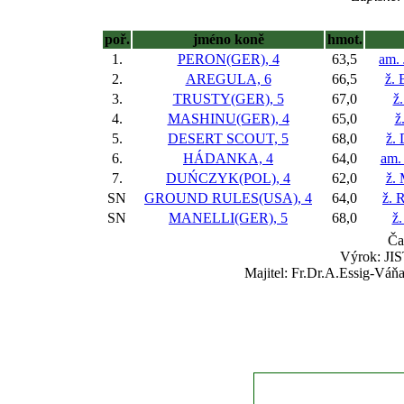
poř.
jméno koně
hmot.
1.
PERON(GER), 4
63,5
am. 
2.
AREGULA, 6
66,5
ž. 
3.
TRUSTY(GER), 5
67,0
ž
4.
MASHINU(GER), 4
65,0
ž
5.
DESERT SCOUT, 5
68,0
ž.
6.
HÁDANKA, 4
64,0
am.
7.
DUŃCZYK(POL), 4
62,0
ž.
SN
GROUND RULES(USA), 4
64,0
ž. 
SN
MANELLI(GER), 5
68,0
ž.
Ča
Výrok: JIS
Majitel: Fr.Dr.A.Essig-Váňa