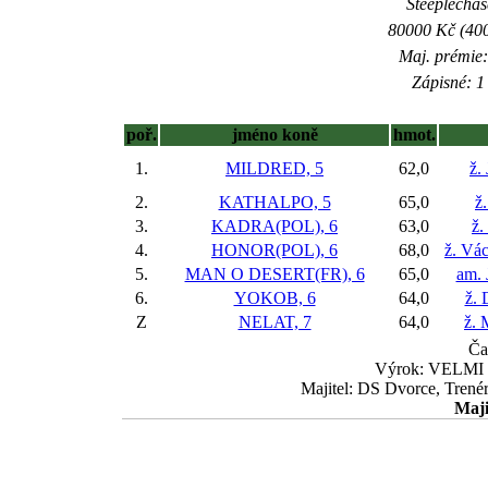
Steeplechase
80000 Kč (400
Maj. prémie:
Zápisné: 1 
poř.
jméno koně
hmot.
1.
MILDRED, 5
62,0
ž.
2.
KATHALPO, 5
65,0
ž
3.
KADRA(POL), 6
63,0
ž.
4.
HONOR(POL), 6
68,0
ž. Vác
5.
MAN O DESERT(FR), 6
65,0
am. 
6.
YOKOB, 6
64,0
ž. 
Z
NELAT, 7
64,0
ž. 
Ča
Výrok: VELMI L
Majitel: DS Dvorce, Trené
Maji