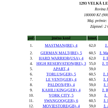
1293 VELKÁ L
Rovina I 
180000 Kč (900
Maj. prémie:
Zápisné: 2 
poř.
jméno koně
hmot.
1.
MASTMAN(IRE), 4
62,0
ž.
2.
GERMAN MALT(IRE), 5
60,5
ž. Ma
3.
HARD WARRIOR(USA), 4
62,0
ž. 
4.
HIGH RESERVATION(IRE), 3
55,0
ž. 
5.
APART, 4
59,0
6.
TORLUS(GER), 5
60,5
ž. 
7.
LE VENT(GER), 4
60,5
ž.
8.
PALDOX(FR), 4
59,0
ž.
9.
KAHILI KING(GER), 4
59,0
ž. 
10.
YORK CITY, 5
59,0
ž.
11.
SWANGOO(GER), 6
60,5
ž.
12.
MOVIESTORE(GB), 4
59,0
ž.