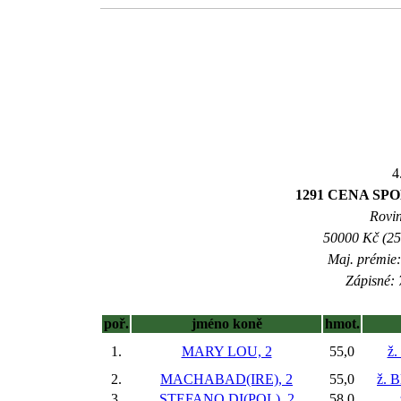
4
1291 CENA S
Rovin
50000 Kč (25
Maj. prémie:
Zápisné: 
poř.
jméno koně
hmot.
1.
MARY LOU, 2
55,0
ž.
2.
MACHABAD(IRE), 2
55,0
ž. B
3.
STEFANO DI(POL), 2
58,0