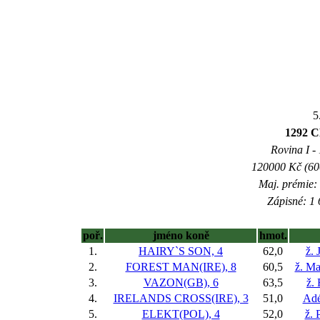
5
1292
Rovina I - 
120000 Kč (600
Maj. prémie:
Zápisné: 1 
poř.
jméno koně
hmot.
1.
HAIRY`S SON, 4
62,0
ž. 
2.
FOREST MAN(IRE), 8
60,5
ž. Ma
3.
VAZON(GB), 6
63,5
ž.
4.
IRELANDS CROSS(IRE), 3
51,0
Adé
5.
ELEKT(POL), 4
52,0
ž. 