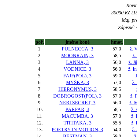
Rovin
30000 Kč (15
Maj. pr
Zápisné: 
poř.
jméno koně
hmot.
1.
PULNECCA, 3
57,0
ž. 
2.
MOONRAIN, 3
58,5
ž.
3.
LANNA, 3
56,0
ž. J
4.
VODNICE, 3
56,0
ž. I
5.
FAJF(POL), 3
59,0
6.
MYŠKA, 3
57,0
ž.
7.
HIERONYMUS, 3
58,5
8.
DOBROGOST(POL), 3
57,0
ž. 
9.
NERI SECRET, 3
56,0
ž. 
10.
PARPAR, 3
58,5
ž. 
11.
MACUMBA, 3
57,0
ž.
12.
TITITAKA, 3
55,5
ž.
13.
POETRY IN MOTION, 3
54,0
ž.
14.
BESTMAN, 3
59,0
ž