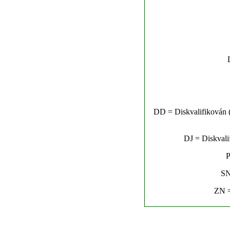
DD = Diskvalifikován (n
DJ = Diskvalif
P
SN
ZN =