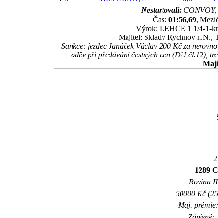
Nestartovali:
CONVOY, 
Čas:
01:56,69
, Mezič
Výrok: LEHCE 1 1/4-1-krk-
Majitel: Sklady Rychnov n.N., T
Sankce: jezdec Janáček Václav 200 Kč za nerovnou 
oděv při předávání čestných cen (DU čl.12), t
Maji
2
1289
Rovina II
50000 Kč (25
Maj. prémie:
Zápisné: 