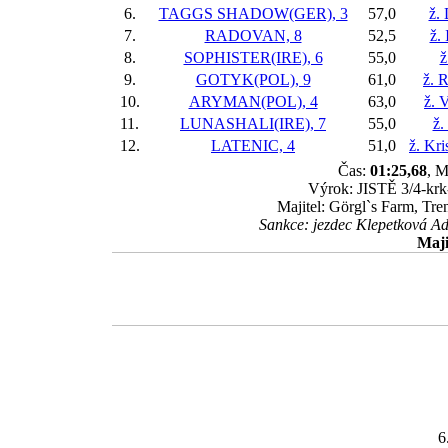
6.
TAGGS SHADOW(GER), 3
57,0
ž.
7.
RADOVAN, 8
52,5
ž.
8.
SOPHISTER(IRE), 6
55,0
ž
9.
GOTYK(POL), 9
61,0
ž. 
10.
ARYMAN(POL), 4
63,0
ž. 
11.
LUNASHALI(IRE), 7
55,0
ž.
12.
LATENIC, 4
51,0
ž. Kr
Čas:
01:25,68
, M
Výrok: JISTĚ 3/4-krk-
Majitel: Görgl`s Farm, Tre
Sankce: jezdec Klepetková Ad
Maji
6