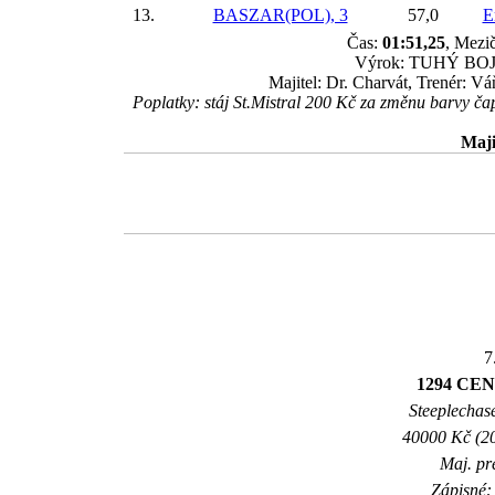
13.
BASZAR(POL), 3
57,0
E
Čas:
01:51,25
, Mezič
Výrok: TUHÝ BOJ kr
Majitel: Dr. Charvát, Trenér: V
Poplatky: stáj St.Mistral 200 Kč za změnu barvy č
Maji
7
1294 CE
Steeplechase
40000 Kč (20
Maj. pr
Zápisné: 