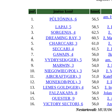
poř.
jméno koně
hmot.
am. H
1.
PŮLTÓNINA, 6
56,5
2.
LAPAJ, 5
58,5
ž.
3.
SORGENIA, 4
62,5
ž.
4.
DREAMING RAY, 3
60,5
ž. Ma
5.
CHARCCARI, 3
61,0
ž.
6.
SECCARI, 4
61,5
ž. 
7.
GAWAIN, 4
56,0
žk
8.
VYDRYSEK(GER), 5
58,0
am. 
9.
MARWIN, 3
54,0
ž.
10.
NIEGOWIEC(POL), 3
54,0
ž. 
11.
AIRCRAFT(GER), 3
51,0
Kateř
12.
MONEKOR(POL), 3
58,0
ž. 
13.
LEMES GOLD(GER), 4
54,5
ž. I
14.
FALZAKAPA, 8
56,0
Jolan
15.
QUESTER, 9
58,5
ž.
16.
VICTORY SECTORI, 6
56,0
An
Nestartovali:
MURAWA