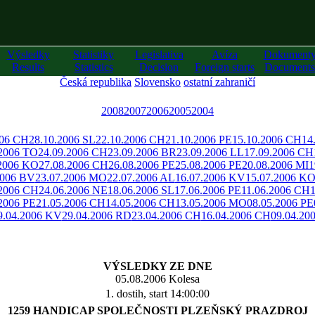
Výsledky
Statistiky
Legislativa
Avíza
Dokument
Results
Statistics
Decision
Foreign starts
Documents
Česká republika
Slovensko
ostatní zahraničí
2008
2007
2006
2005
2004
006 CH
28.10.2006 SL
22.10.2006 CH
21.10.2006 PE
15.10.2006 CH
14
.2006 TO
24.09.2006 CH
23.09.2006 BR
23.09.2006 LL
17.09.2006 CH
.2006 KO
27.08.2006 CH
26.08.2006 PE
25.08.2006 PE
20.08.2006 MI
1
2006 BV
23.07.2006 MO
22.07.2006 AL
16.07.2006 KV
15.07.2006 K
.2006 CH
24.06.2006 NE
18.06.2006 SL
17.06.2006 PE
11.06.2006 CH
2006 PE
21.05.2006 CH
14.05.2006 CH
13.05.2006 MO
08.05.2006 PE
9.04.2006 KV
29.04.2006 RD
23.04.2006 CH
16.04.2006 CH
09.04.20
VÝSLEDKY ZE DNE
05.08.2006 Kolesa
1. dostih, start 14:00:00
1259 HANDICAP SPOLEČNOSTI PLZEŇSKÝ PRAZDROJ