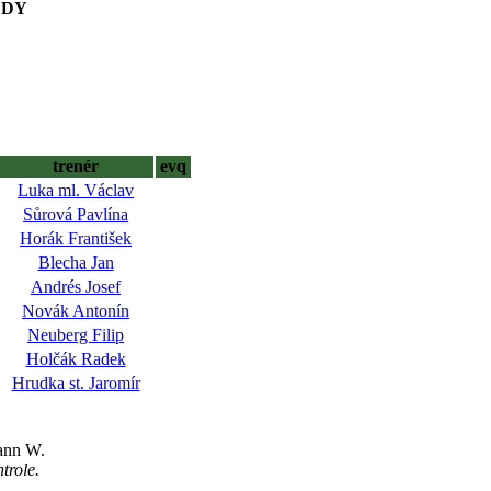
EDY
trenér
evq
Luka ml. Václav
Sůrová Pavlína
Horák František
Blecha Jan
Andrés Josef
Novák Antonín
Neuberg Filip
Holčák Radek
Hrudka st. Jaromír
mann W.
trole.