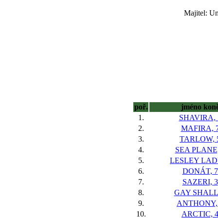
Majitel: Un
poř.
jméno kon
1.
SHAVIRA, 
2.
MAFIRA, 
3.
TARLOW, 
4.
SEA PLANE,
5.
LESLEY LADY
6.
DONÁT, 7
7.
SAZERI, 3
8.
GAY SHALL,
9.
ANTHONY,
10.
ARCTIC, 