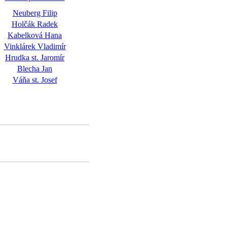
Neuberg Filip
Holčák Radek
Kabelková Hana
Vinklárek Vladimír
Hrudka st. Jaromír
Blecha Jan
Váňa st. Josef