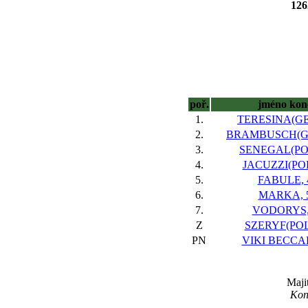
12
poř.
jméno kon
1.
TERESINA(GE
2.
BRAMBUSCH(GE
3.
SENEGAL(POL
4.
JACUZZI(POL
5.
FABULE, 
6.
MARKA, 
7.
VODORYS,
Z
SZERYF(POL)
PN
VIKI BECCAR
Maji
Kon