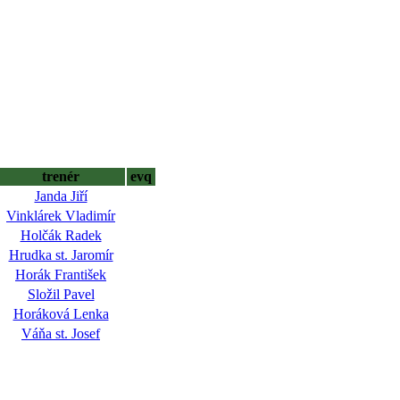
trenér
evq
Janda Jiří
Vinklárek Vladimír
Holčák Radek
Hrudka st. Jaromír
Horák František
Složil Pavel
Horáková Lenka
Váňa st. Josef