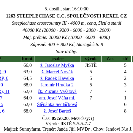
5. dostih, start 16:10:00
1263 STEEPLECHASE C.C. SPOLEČNOSTI REXEL CZ
Steeplechase crosscountry III - 4000 m, cena, 5letí a starší
40000 Kč (20000 - 9200 - 6000 - 2800 - 2000)
Maj. prémie: 20000 Kč (10000 - 6000 - 4000)
Zápisné: 400 + 800 Kč, Startujících: 8
Stav dráhy:
ě
hmot.
jezdec
výrok
čas
stč
6
66,0
ž. Jaroslav Myška
JISTĚ
5
, 9
63,0
ž. Marcel Novák
5
4
P, 6
64,5
ž. Radek Havelka
5
2
10
68,0
Jaromír Hrudka 2
5
3
, 11
62,0
žk. Zuzana Vašatová
7
7
7
64,0
am. Josef Váňa ml.
7
1
 5
62,0
Štěpánka Sedláčková
6
 6
68,0
ž. Josef Bartoš
8
Čas:
05:50,20
, Mezičasy: ()
Výrok: JISTĚ 5-5-5-7-7
Majitel: Sunnyfarm, Trenér: Janda Jiří, MVDr., Chov: Jandovi N.a J.