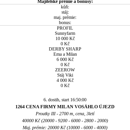
Majitelské prémie a bonusy:
kůň:
stáj:
maj. prémie:
bonus:
PROFIL
Sunnyfarm
10 000 Kč
0 Kč
DERBY SHARP
Ema a Milan
6 000 Kč
0 Kč
ZEEROW
Stáj Viki
4 000 Kč
0 Kč
6. dostih, start 16:50:00
1264 CENA FIRMY MILAN VOSÁHLO ÚJEZD
Proutky III - 2700 m, cena, 3letí
40000 Kč (20000 - 9200 - 6000 - 2800 - 2000)
Maj. prémie: 20000 Kč (10000 - 6000 - 4000)