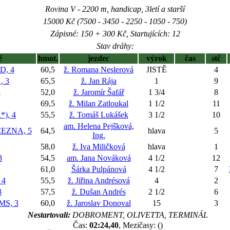
Rovina V - 2200 m, handicap, 3letí a starší
15000 Kč (7500 - 3450 - 2250 - 1050 - 750)
Zápisné: 150 + 300 Kč, Startujících: 12
Stav dráhy:
ě
hmot.
jezdec
výrok
čas
stč
D, 4
60,5
ž. Romana Neslerová
JISTĚ
4
 3
65,5
ž. Jan Rája
1
9
3
52,0
ž. Jaromír Šafář
1 3/4
8
69,5
ž. Milan Zatloukal
1 1/2
11
), 4
55,5
ž. Tomáš Lukášek
3 1/2
10
am. Helena Pejšková,
EZNA, 5
64,5
hlava
5
Ing.
58,0
ž. Iva Miličková
hlava
1
3
54,5
am. Jana Nováková
4 1/2
12
61,0
Šárka Pulpánová
4 1/2
7
 4
55,5
ž. Jiřina Andrésová
4
2
3
57,5
ž. Dušan Andrés
2 1/2
6
S, 3
60,0
ž. Jaroslav Donoval
15
3
Nestartovali:
DOBROMENT, OLIVETTA, TERMINÁL
Čas:
02:24,40
, Mezičasy: ()