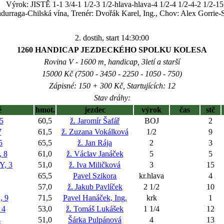
Výrok: JISTĚ 1-1 3/4-1 1/2-3 1/2-hlava-hlava-4 1/2-4 1/2-4-2 1/2-15
durraga-Chilská vína, Trenér: Dvořák Karel, Ing., Chov: Alex Gorrie-Sa
2. dostih, start 14:30:00
1260 HANDICAP JEZDECKÉHO SPOLKU KOLESA
Rovina V - 1600 m, handicap, 3letí a starší
15000 Kč (7500 - 3450 - 2250 - 1050 - 750)
Zápisné: 150 + 300 Kč, Startujících: 12
Stav dráhy:
ě
hmot.
jezdec
výrok
čas
stč
5
60,5
ž. Jaromír Šafář
BOJ
2
7
61,5
ž. Zuzana Vokálková
1/2
9
5
65,5
ž. Jan Rája
2
3
 8
61,0
ž. Václav Janáček
5
5
, 3
51,0
ž. Iva Miličková
3
15
65,5
Pavel Szikora
kr.hlava
4
57,0
ž. Jakub Pavlíček
2 1/2
10
 9
71,5
Pavel Hanáček, Ing.
krk
1
 4
53,0
ž. Tomáš Lukášek
1 1/4
12
4
51,0
Šárka Pulpánová
4
13