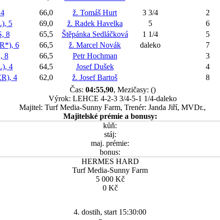
4
66,0
ž. Tomáš Hurt
3 3/4
2
, 5
69,0
ž. Radek Havelka
5
6
, 8
65,5
Štěpánka Sedláčková
1 1/4
5
*), 6
66,5
ž. Marcel Novák
daleko
7
 8
66,5
Petr Hochman
3
, 4
64,5
Josef Dušek
4
), 4
62,0
ž. Josef Bartoš
8
Čas:
04:55,90
, Mezičasy: ()
Výrok: LEHCE 4-2-3 3/4-5-1 1/4-daleko
Majitel: Turf Media-Sunny Farm, Trenér: Janda Jiří, MVDr.,
Majitelské prémie a bonusy:
kůň:
stáj:
maj. prémie:
bonus:
HERMES HARD
Turf Media-Sunny Farm
5 000 Kč
0 Kč
4. dostih, start 15:30:00