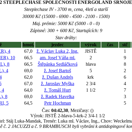
62 STEEPLECHASE SPOLEČNOSTI ENERGOLAND SRNOJ
Steeplechase IV - 3700 m, cena, 4letí a starší
30000 Kč (15000 - 6900 - 4500 - 2100 - 1500)
Maj. prémie: 5000 Kč (5000 - 0 - 0)
Zápisné: 300 + 600 Kč, Startujících: 9
Stav dráhy:
ě
hmot.
jezdec
výrok
čas
stč
R), 4
67,0
ž. Václav Luka 2, Ing.
JISTĚ
1
R), 10
66,5
am. Josef Váňa ml.
2
9
), 8
66,5
Štěpánka Sedláčková
hlava
8
), 4
69,0
ž. Josef Bartoš
5
2
4
62,0
ž. Dušan Andrés
krk
6
5
67,0
ž. Jaroslav Myška
2 3/4
4
 4
64,0
ž. Tomáš Hurt
1 1/2
7
, 8
69,0
ž. Radek Havelka
3
I, 5
64,5
Petr Hochman
5
Čas:
04:42,30
, Mezičasy: ()
Výrok: JISTĚ 2-hlava-5-krk-2 3/4-1 1/2
tel: Stáj Luka-Mandak, Trenér: Luka ml. Václav, Ing., Chov: Weckel
ě č. 2 JACUZZI a č. 9 BRAMBUSCH byli vybráni k antidopingové kon