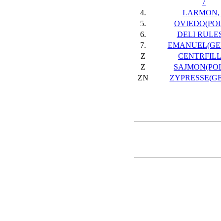
7
4.
LARMON, 
5.
OVIEDO(POL)
6.
DELI RULES
7.
EMANUEL(GER
Z
CENTRFILL,
Z
SAJMON(POL)
ZN
ZYPRESSE(GER