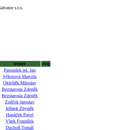
lvator s.r.o.
trenér
evq
Papoušek ml. Jan
Sýkorová Marcela
Okleštěk Miloslav
Bezstarosta Zdeněk
Bezstarosta Zdeněk
Zajíček Jaroslav
Jelínek Zbyněk
Hanáček Pavel
Vítek František
Duchoň Tomáš