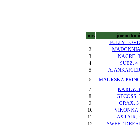
poř.
jméno kon
1.
FULLY LOVE
2.
MADONNIA,
3.
NACRE, 
4.
SUEZ, 4
5.
AJANKA(GER*
6.
MAURSKÁ PRINC
7.
KAREY, 3
8.
GECOSS, 
9.
ORAX, 3
10.
VIKONKA,
11.
AS FAIR, 
12.
SWEET DREAM