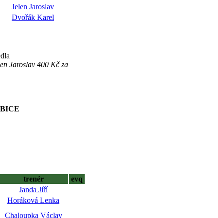
Jelen Jaroslav
Dvořák Karel
dla
en Jaroslav 400 Kč za
UBICE
trenér
evq
Janda Jiří
Horáková Lenka
Chaloupka Václav