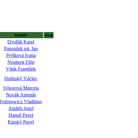
trenér
evq
Dvořák Karel
Papoušek ml. Jan
Pejšková Ivana
Neuberg Filip
Vítek František
Hulínský Václav
Sýkorová Marcela
Novák Antonín
Fedorowicz Vladislav
Andrés Josef
Hanuš Pavel
Kinský Pavel