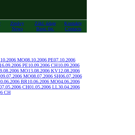
y
Zprávy
Zákl. údaje
Kontakty
News
Basic fig.
Contacts
.10.2006 MO
08.10.2006 PE
07.10.2006
16.09.2006 PE
10.09.2006 CH
10.09.2006
9.08.2006 MO
13.08.2006 KV
12.08.2006
O
09.07.2006 MO
08.07.2006 SH
06.07.2006
10.06.2006 BR
10.06.2006 MO
04.06.2006
07.05.2006 CH
01.05.2006 LL
30.04.2006
06 CH