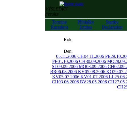
VÝSLEDKY
/results/
Termíny
Přihlášky
Startky
Racedays
Entries
Declaration
««
Rok:
»»
Den:
05.11.2006 CH
04.11.2006 PE
29.10.2
PE
01.10.2006 CH
30.09.2006 MO
28.09
SL
09.09.2006 MO
03.09.2006 CH
02.09
BR
06.08.2006 KV
05.08.2006 KO
29.07.
KV
05.07.2006 KV
01.07.2006 LL
25.06
CH
03.06.2006 BV
28.05.2006 CH
27.05.
CH
2