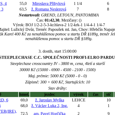
, 4
55,0
Miroslava Přibylová
1 1/4
6
 3
63,5
ž. Romana Neslerová
7
8
Nestartovali:
GREND, LETOUN, PANTOMIMA
Čas:
01:42,30
, Mezičasy: ()
Výrok: BOJ 1/2-2-5-3-kr.hlava-2 1/2-krk-1 1/4-4-1 1/4-7
ajitel: Lužický Dvůr, Trenér: Papoušek ml. Jan, Chov: Hřebčín Napaje
ák Karel 400 Kč za nenahlášenou pomoc u startu DŘ §189g, trenér Jel
nenahlášenou pomoc u startu DŘ §189g.
3. dostih, start 15:00:00
 STEEPLECHASE C.C. SPOLEČNOSTI PROFI-ELRO PARD
Steeplechase crosscountry IV - 3800 m, cena, 4letí a starší
30000 Kč (15000 - 6900 - 4500 - 2100 - 1500)
Maj. prémie: 5000 Kč (5000 - 0 - 0)
Zápisné: 300 + 600 Kč, Startujících: 10
Stav dráhy:
ě
hmot.
jezdec
výrok
čas
stč
D, 6
69,0
ž. Jaroslav Myška
LEHCE
10
5
68,0
ž. Václav Luka 2, Ing.
4
1
ER(IRE),
72,5
am. Pavel Horčička
2
9