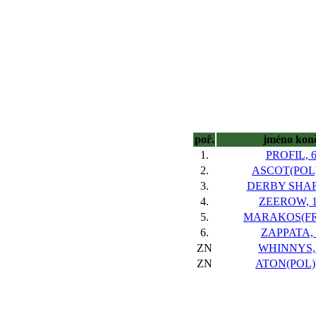
poř.
jméno kon
1.
PROFIL, 
2.
ASCOT(POL)
3.
DERBY SHAR
4.
ZEEROW, 
5.
MARAKOS(FR)
6.
ZAPPATA, 
ZN
WHINNYS,
ZN
ATON(POL),