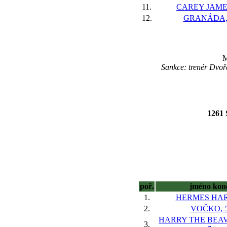
11.
CAREY JAMES
12.
GRANÁDA,
M
Sankce: trenér Dvoř
1261
poř.
jméno kon
1.
HERMES HAR
2.
VOČKO, 
HARRY THE BEAV
3.