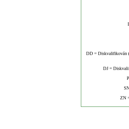
DD = Diskvalifikován (n
DJ = Diskvalif
P
SN
ZN =