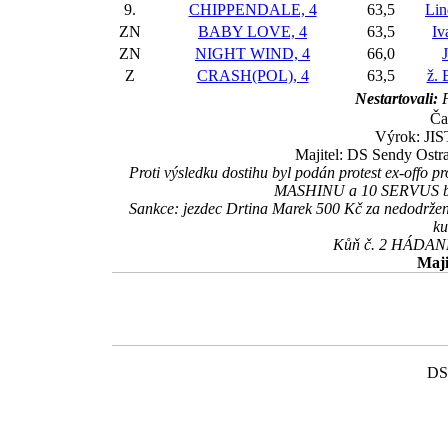
9.
CHIPPENDALE, 4
63,5
Lin
ZN
BABY LOVE, 4
63,5
Iv
ZN
NIGHT WIND, 4
66,0
Z
CRASH(POL), 4
63,5
ž. 
Nestartovali:
F
Ča
Výrok: JIS
Majitel: DS Sendy Ostra
Proti výsledku dostihu byl podán protest ex-off
MASHINU a 10 SERVUS byli 
Sankce: jezdec Drtina Marek 500 Kč za nedodržen
ku
Kůň č. 2 HÁDANKA
Maji
DS