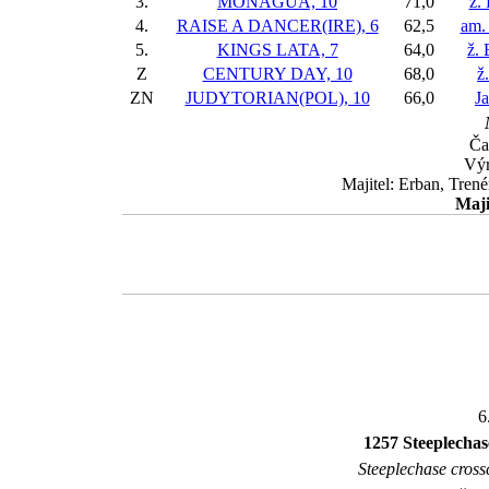
3.
MONAGUA, 10
71,0
ž.
4.
RAISE A DANCER(IRE), 6
62,5
am.
5.
KINGS LATA, 7
64,0
ž.
Z
CENTURY DAY, 10
68,0
ž
ZN
JUDYTORIAN(POL), 10
66,0
J
Ča
Výr
Majitel: Erban, Tren
Maji
6
1257 Steeplechas
Steeplechase crossc