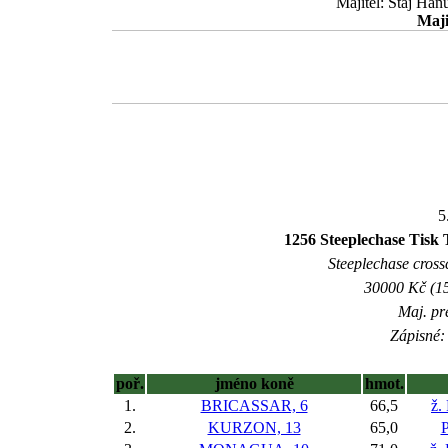
Majitel: Stáj Han
Maji
5
1256 Steeplechase Tisk T
Steeplechase crossc
30000 Kč (15
Maj. pr
Zápisné: 
poř.
jméno koně
hmot.
1.
BRICASSAR, 6
66,5
ž.
2.
KURZON, 13
65,0
P