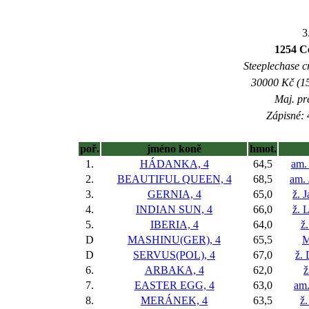
3
1254 Ce
Steeplechase c
30000 Kč (15
Maj. pr
Zápisné: 
poř.
jméno koně
hmot.
1.
HÁDANKA, 4
64,5
am.
2.
BEAUTIFUL QUEEN, 4
68,5
am. 
3.
GERNIA, 4
65,0
ž. 
4.
INDIAN SUN, 4
66,0
ž. 
5.
IBERIA, 4
64,0
ž
D
MASHINU(GER), 4
65,5
M
D
SERVUS(POL), 4
67,0
ž.
6.
ARBAKA, 4
62,0
ž
7.
EASTER EGG, 4
63,0
am.
8.
MERÁNEK, 4
63,5
ž.