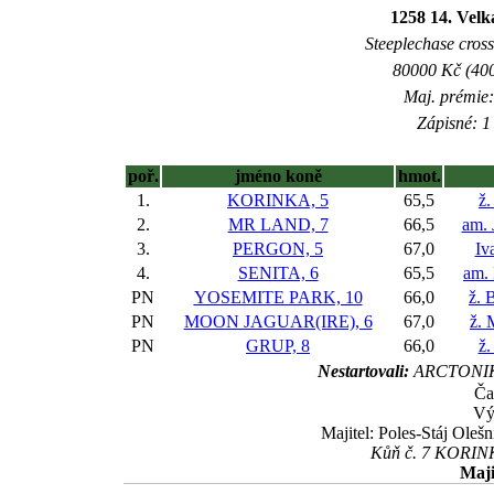
1258 14. Vel
Steeplechase crossc
80000 Kč (400
Maj. prémie:
Zápisné: 1 
poř.
jméno koně
hmot.
1.
KORINKA, 5
65,5
ž.
2.
MR LAND, 7
66,5
am. 
3.
PERGON, 5
67,0
Iv
4.
SENITA, 6
65,5
am. 
PN
YOSEMITE PARK, 10
66,0
ž. 
PN
MOON JAGUAR(IRE), 6
67,0
ž. 
PN
GRUP, 8
66,0
ž.
Nestartovali:
ARCTONIKA
Ča
Vý
Majitel: Poles-Stáj Olešn
Kůň č. 7 KORINKA
Maji