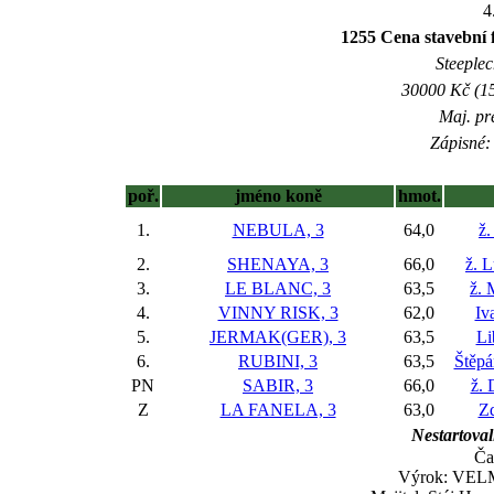
4
1255 Cena stavební 
Steeplec
30000 Kč (15
Maj. pr
Zápisné: 
poř.
jméno koně
hmot.
1.
NEBULA, 3
64,0
ž.
2.
SHENAYA, 3
66,0
ž. 
3.
LE BLANC, 3
63,5
ž. 
4.
VINNY RISK, 3
62,0
Iv
5.
JERMAK(GER), 3
63,5
Li
6.
RUBINI, 3
63,5
Štěpá
PN
SABIR, 3
66,0
ž. 
Z
LA FANELA, 3
63,0
Z
Nestartoval
Ča
Výrok: VELM