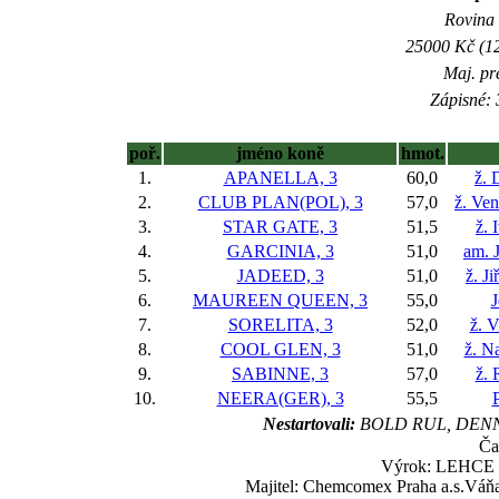
Rovina 
25000 Kč (12
Maj. pr
Zápisné: 
poř.
jméno koně
hmot.
1.
APANELLA, 3
60,0
ž. 
2.
CLUB PLAN(POL), 3
57,0
ž. Ve
3.
STAR GATE, 3
51,5
ž. 
4.
GARCINIA, 3
51,0
am. 
5.
JADEED, 3
51,0
ž. J
6.
MAUREEN QUEEN, 3
55,0
J
7.
SORELITA, 3
52,0
ž. 
8.
COOL GLEN, 3
51,0
ž. N
9.
SABINNE, 3
57,0
ž. 
10.
NEERA(GER), 3
55,5
P
Nestartovali:
BOLD RUL, DENN
Ča
Výrok: LEHCE 4-
Majitel: Chemcomex Praha a.s.Váň