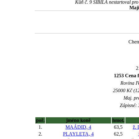
Kůň č. 9 SIBILA nestartoval pro 
Maji
Chem
2
1253 Cena fi
Rovina IV
25000 Kč (12
Maj. pr
Zápisné: 
poř.
jméno koně
hmot.
1.
MAÁDID, 4
63,5
ž.
2.
PLAYLETA, 4
62,5