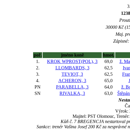
3
123
Prout
30000 Kč (15
Maj. pr
Zápisné: 
poř.
jméno koně
hmot.
1.
KROK WPROST(POL), 3
69,0
ž. Ma
2.
LLOMBARDS, 3
62,5
Ivan
3.
TEVIOT, 3
62,5
Fran
4.
ACHERON, 3
65,0
PN
PARABELLA, 3
64,0
ž. B
SN
RIVALKA, 3
63,0
Štěpán
Nestar
Ča
Výrok:
Majitel: PST Olomouc, Trenér
Kůň č. 7 BREGENCJA nestartoval pro z
Sankce: trenér Vašina Josef 200 Kč za nesprávné