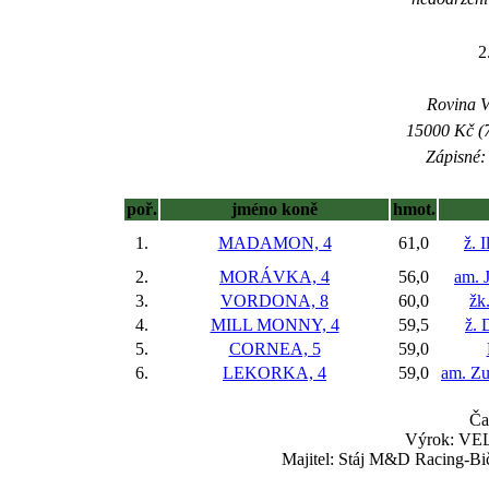
2
Rovina V 
15000 Kč (7
Zápisné: 
poř.
jméno koně
hmot.
1.
MADAMON, 4
61,0
ž. 
2.
MORÁVKA, 4
56,0
am. 
3.
VORDONA, 8
60,0
žk
4.
MILL MONNY, 4
59,5
ž. 
5.
CORNEA, 5
59,0
6.
LEKORKA, 4
59,0
am. Z
Ča
Výrok: VEL
Majitel: Stáj M&D Racing-Bi