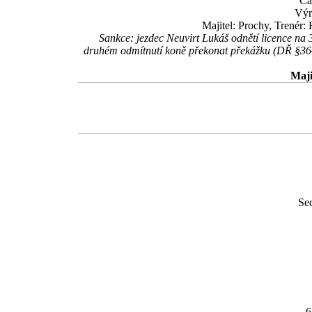
Ča
Výr
Majitel: Prochy, Trenér:
Sankce: jezdec Neuvirt Lukáš odnětí licence na 
druhém odmítnutí koně překonat překážku (DŘ §364h
Maji
Se
6