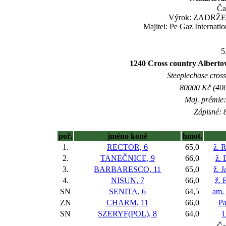
Ča
Výrok: ZADRŽENĚ
Majitel: Pe Gaz Internat
5
1240 Cross country Albertov
Steeplechase crossc
80000 Kč (400
Maj. prémie:
Zápisné: 8
poř.
jméno koně
hmot.
1.
RECTOR, 6
65,0
ž. 
2.
TANEČNICE, 9
66,0
ž. 
3.
BARBARESCO, 11
65,0
ž. 
4.
NISUN, 7
66,0
ž. 
SN
SENITA, 6
64,5
am.
ZN
CHARM, 11
66,0
Pa
SN
SZERYF(POL), 8
64,0
L