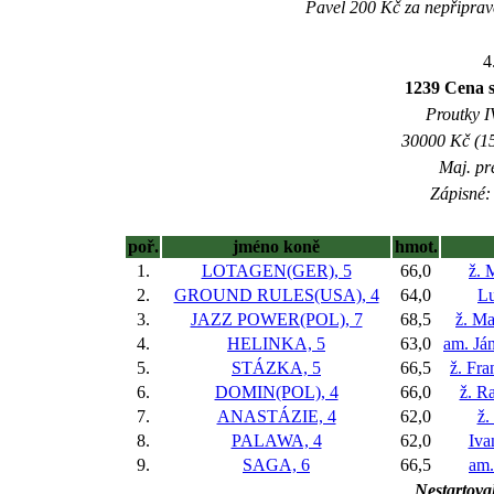
Pavel 200 Kč za nepřiprav
4
1239 Cena 
Proutky IV
30000 Kč (15
Maj. pr
Zápisné: 
poř.
jméno koně
hmot.
1.
LOTAGEN(GER), 5
66,0
ž. 
2.
GROUND RULES(USA), 4
64,0
Lu
3.
JAZZ POWER(POL), 7
68,5
ž. M
4.
HELINKA, 5
63,0
am. Já
5.
STÁZKA, 5
66,5
ž. Fra
6.
DOMIN(POL), 4
66,0
ž. R
7.
ANASTÁZIE, 4
62,0
ž.
8.
PALAWA, 4
62,0
Iva
9.
SAGA, 6
66,5
am.
Nestartoval