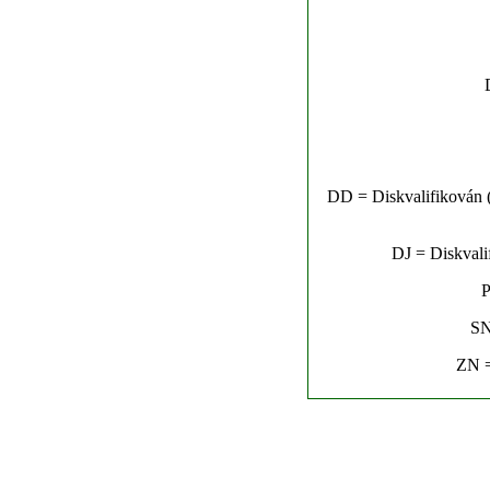
DD = Diskvalifikován (n
DJ = Diskvalif
P
SN
ZN =