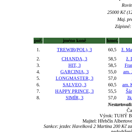
Rovin
25000 Kč (12
Maj. pr
Zápisné: 
poř.
jméno koně
hmot.
1.
TREWIR(POL), 3
60,5
ž. Ma
2.
CHANDA, 3
58,5
ž.
3.
HIT, 3
58,5
Fra
4.
GARCINIA, 3
55,0
am. 
5.
LONGMASTER, 3
57,0
6.
SALVEO, 3
60,5
am. 
7.
HAPPY PRINCE, 3
55,5
Šár
8.
SIMÍR, 3
57,0
žk
Nestartovali
Ča
Výrok: TUHÝ BOJ
Majitel: Hřebčín Alberto
Sankce: jezdec Havelková 2 Martina 200 Kč za
nedodržení