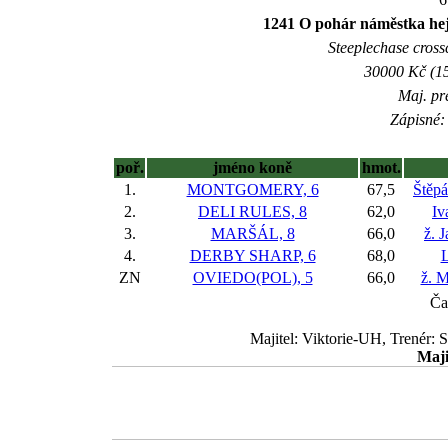
1241 O pohár náměstka he
Steeplechase crossc
30000 Kč (15
Maj. pr
Zápisné: 
poř.
jméno koně
hmot.
1.
MONTGOMERY, 6
67,5
Štěp
2.
DELI RULES, 8
62,0
Iv
3.
MARŠÁL, 8
66,0
ž. 
4.
DERBY SHARP, 6
68,0
L
ZN
OVIEDO(POL), 5
66,0
ž. 
Ča
Majitel: Viktorie-UH, Trenér: 
Maji