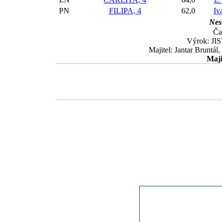
PN
FILIPA, 4
62,0
Iv
Nest
Ča
Výrok: JIS
Majitel: Jantar Bruntál
Maji